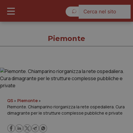
Lunedì 10 Agosto 2026
Piemonte
Piemonte
Cronache
Governo e Parlamento
QS
»
Piemonte
»
Piemonte. Chiamparino riorganizza la rete ospedaliera. Cura
dimagrante per le strutture complesse pubbliche e private
Regioni e Asl
Lavoro e Professioni