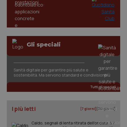
Gli speciali
Sanità digitale per garantire più salute e
sostenibilità. Ma servono standard e condivisione
PHPSESSID
Sessio
PHP.net
www.quotidianosanita.it
Tutti gli speciali
I più letti
[7 giorni]
[30 giorni]
Caldo, segnali di lenta ritirata dell'ondata: il 7