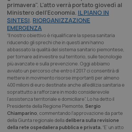
primavera". L'atto verrà portato giovedì al
Calabria
Asma & BPCO
Ministero dell'Economia.
IL PIANO IN
SINTESI
Campania
Car-T
.
RIORGANIZZAZIONE
EMERGENZA
Emilia-Romagna
Colesterolo & coronaropatie
“Il nostro obiettivo è riqualificare la spesa sanitaria
riducendo gli sprechi che in questi anni hanno
abbassato la qualità del sistema sanitario piemontese,
Friuli Venezia Giulia
Dermatite Atopica
per tornare ad investire sul territorio, sulle tecnologie
più avanzate e sulla prevenzione. Oggi abbiamo
Lazio
Diabete & glucometri
avviato un percorso che entro il 2017 ci consentirà di
mettere in movimento risorse importanti per almeno
Liguria
Disturbi dell’umore
400 milioni di euro destinate anche all'edilizia sanitaria e
soprattutto a rafforzare in modo considerevole
Lombardia
Dolore
l’assistenza territoriale e domiciliare”. Lo ha detto il
Presidente della Regione Piemonte,
Sergio
Marche
Donna & Salute
Chiamparino
, commentando l'approvazione da parte
della Giunta regionale della
delibera sulla revisione
Molise
Epatiti
della rete ospedaliera pubblica e privata.
“E’ un atto