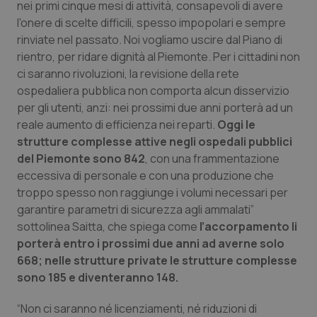
Valle D’Aosta
Oncodermatologia
nei primi cinque mesi di attività, consapevoli di avere
l'onere di scelte difficili, spesso impopolari e sempre
Veneto
Oncoematologia
rinviate nel passato. Noi vogliamo uscire dal Piano di
rientro, per ridare dignità al Piemonte. Per i cittadini non
ci saranno rivoluzioni, la revisione della rete
Oncologia & Nutrizione
ospedaliera pubblica non comporta alcun disservizio
per gli utenti, anzi: nei prossimi due anni porterà ad un
Psoriasi & pelle
reale aumento di efficienza nei reparti.
Oggi le
strutture complesse attive negli ospedali pubblici
Quotidiano Cardiologia
del Piemonte sono 842
, con una frammentazione
eccessiva di personale e con una produzione che
Quotidiano Chirurgia
troppo spesso non raggiunge i volumi necessari per
garantire parametri di sicurezza agli ammalati”
Quotidiano Oncologia
sottolinea Saitta, che spiega come
l’accorpamento li
porterà entro i prossimi due anni ad averne solo
Quotidiano Pediatria
668; nelle strutture private le strutture complesse
sono 185 e diventeranno 148.
Rene & patologie urogenitali
“Non ci saranno né licenziamenti, né riduzioni di