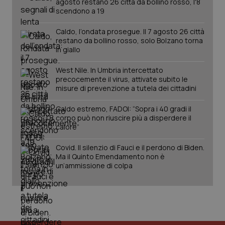
agosto restano 26 città da bollino rosso, l'8
scendono a 19
Caldo, l’ondata prosegue. Il 7 agosto 26 città
restano da bollino rosso, solo Bolzano torna
in giallo
West Nile. In Umbria intercettato
precocemente il virus, attivate subito le
misure di prevenzione a tutela dei cittadini
_ga_KM60CM4NPH
.quotidianosanita.it
1 anno
mes
Caldo estremo, FADOI: “Sopra i 40 gradi il
corpo può non riuscire più a disperdere il
calore”
Covid. Il silenzio di Fauci e il perdono di Biden.
Ma il Quinto Emendamento non è
un’ammissione di colpa
Fornitore
/
Nome
Scadenza
Descrizion
Dominio
Nome
Fornitore
/
Dominio
Scadenza
Des
_ga_0VMQEQKQ1N
.quotidianosanita.it
1 anno 1
Questo
mese
cookie
VISITOR_INFO1_LIVE
5 mesi 4
Que
Google LLC
viene