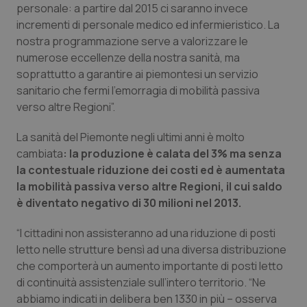
personale: a partire dal 2015 ci saranno invece
Salute orale & impianti
incrementi di personale medico ed infermieristico. La
nostra programmazione serve a valorizzare le
Sangue & coagulazione
numerose eccellenze della nostra sanità, ma
soprattutto a garantire ai piemontesi un servizio
Tiroide
sanitario che fermi l’emorragia di mobilità passiva
verso altre Regioni”.
Tumore al seno
La sanità del Piemonte negli ultimi anni è molto
cambiata
: la produzione è calata del 3% ma senza
Tumore ovarico
la contestuale riduzione dei costi ed è aumentata
la mobilità passiva verso altre Regioni, il cui saldo
Tumori del Polmone & Testa Collo
è diventato negativo di 30 milioni nel 2013.
Tumori gastrointestinali
“I cittadini non assisteranno ad una riduzione di posti
letto nelle strutture bensì ad una diversa distribuzione
Ulcera & Reflusso
che comporterà un aumento importante di posti letto
di continuità assistenziale sull’intero territorio. “Ne
abbiamo indicati in delibera ben 1330 in più – osserva
Vaccini