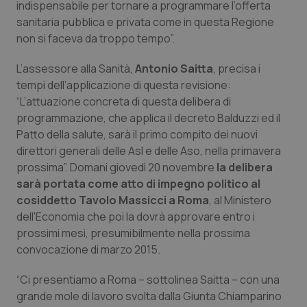
indispensabile per tornare a programmare l’offerta
sanitaria pubblica e privata come in questa Regione
Piemonte
HIV
non si faceva da troppo tempo”.
Provincia Autonoma di Bolzano
Infezioni & Febbre
L’assessore alla Sanità,
Antonio Saitta
, precisa i
tempi dell’applicazione di questa revisione:
Provincia Autonoma di Trento
Ipertensione & Scompenso
“L’attuazione concreta di questa delibera di
programmazione, che applica il decreto Balduzzi ed il
Puglia
Malattie rare
Patto della salute, sarà il primo compito dei nuovi
direttori generali delle Asl e delle Aso, nella primavera
Sardegna
Malattia di Crohn & Rettocolite Ulcerosa
prossima”. Domani giovedì 20 novembre
la delibera
sarà portata come atto di impegno politico al
cosiddetto Tavolo Massicci a Roma
, al Ministero
Sicilia
Neuroscienze & patologie neurodegenerative
dell'Economia che poi la dovrà approvare entro i
prossimi mesi, presumibilmente nella prossima
Toscana
Obesità
convocazione di marzo 2015.
Umbria
Oftalmologia
“Ci presentiamo a Roma – sottolinea Saitta – con una
grande mole di lavoro svolta dalla Giunta Chiamparino