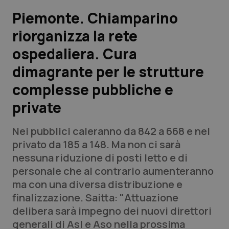
Piemonte. Chiamparino
Scienza e Farmaci
riorganizza la rete
ospedaliera. Cura
Studi e Analisi
dimagrante per le strutture
Lettere al direttore
complesse pubbliche e
Edizioni Regionali
private
QS Pro
Nei pubblici caleranno da 842 a 668 e nel
privato da 185 a 148. Ma non ci sarà
Professionisti Sanitari.AI
nessuna riduzione di posti letto e di
personale che al contrario aumenteranno
ma con una diversa distribuzione e
Abruzzo
QS Pro Gold
finalizzazione. Saitta: "Attuazione
QS Club
Newsletter
delibera sarà impegno dei nuovi direttori
Basilicata
Artrite & artrosi
generali di Asl e Aso nella prossima