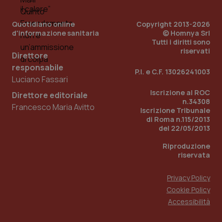
settimane
imp
.youtube.com
utilizzato
You
da Google
ten
Analytics
pre
Quotidiano online
Copyright 2013-2026
per
del
d'informazione sanitaria
© Homnya Srl
mantener
vid
Tutti i diritti sono
lo stato
inco
della
può
riservati
Direttore
sessione.
det
vis
responsabile
web
P.I. e C.F. 13026241003
uti
Luciano Fassari
nuo
ver
Iscrizione al ROC
Direttore editoriale
dell
n.34308
You
Francesco Maria Avitto
Iscrizione Tribunale
di Roma n.115/2013
__Secure-YNID
.youtube.com
5 mesi 4
Que
settimane
imp
del 22/05/2013
You
ten
Riproduzione
pre
del
riservata
vid
inco
può
Privacy Policy
det
vis
Cookie Policy
web
Accessibilità
uti
nuo
ver