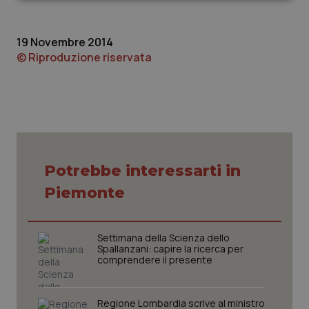
Necessari
Statistici
Marketing
19 Novembre 2014
© Riproduzione riservata
Necessari
Statistici
Marketing
I cookie necessari contribuiscono a rendere fruibile il
sito web abilitandone funzionalità di base quali la
navigazione sulle pagine e l'accesso alle aree
protette del sito. Il sito web non è in grado di
Potrebbe interessarti in
funzionare correttamente senza questi cookie.
Nome
Fornitore
/
Dominio
Scaden
Piemonte
VISITOR_PRIVACY_METADATA
5 mesi
YouTube
settim
.youtube.com
Settimana della Scienza dello
Spallanzani: capire la ricerca per
comprendere il presente
Regione Lombardia scrive al ministro