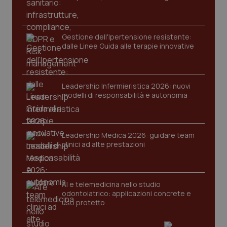
2 gior
Gestione dell'Ipertensione resistente:
dalle Linee Guida alle terapie innovative
tracking-sites-ironfish-
www.quotidianosanita.it
4
session-id
settim
2 gior
Leadership Infermieristica 2026: nuovi
modelli di responsabilità e autonomia
_ga
1 anno
Google LLC
mes
.quotidianosanita.it
Leadership Medica 2026: guidare team
clinici ad alte prestazioni
AI e telemedicina nello studio
odontoiatrico: applicazioni concrete e
uso protetto