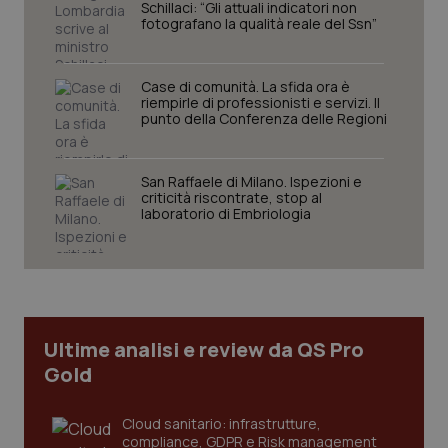
Schillaci: “Gli attuali indicatori non
fotografano la qualità reale del Ssn”
Case di comunità. La sfida ora è
riempirle di professionisti e servizi. Il
punto della Conferenza delle Regioni
CookieScriptConsent
5 mesi
CookieScript
San Raffaele di Milano. Ispezioni e
settim
www.quotidianosanita.it
criticità riscontrate, stop al
laboratorio di Embriologia
Ultime analisi e review da QS Pro
Gold
Cloud sanitario: infrastrutture,
tracking-sites-ironfish-
www.quotidianosanita.it
4
compliance, GDPR e Risk management
tracking-enable
settim