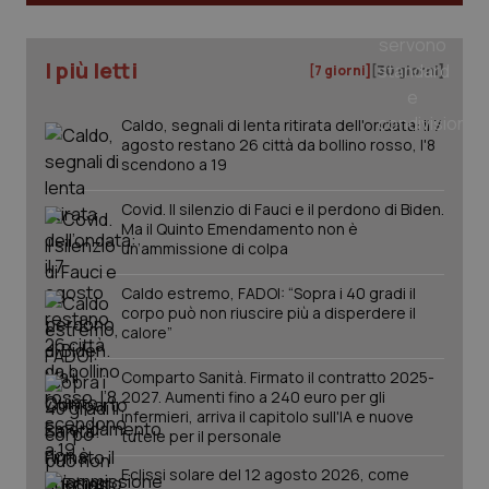
I più letti
[7 giorni]
[30 giorni]
PHPSESSID
Sessio
PHP.net
Caldo, segnali di lenta ritirata dell'ondata: il 7
www.quotidianosanita.it
agosto restano 26 città da bollino rosso, l'8
scendono a 19
Covid. Il silenzio di Fauci e il perdono di Biden.
Ma il Quinto Emendamento non è
un’ammissione di colpa
Caldo estremo, FADOI: “Sopra i 40 gradi il
corpo può non riuscire più a disperdere il
calore”
Comparto Sanità. Firmato il contratto 2025-
2027. Aumenti fino a 240 euro per gli
infermieri, arriva il capitolo sull'IA e nuove
tutele per il personale
Eclissi solare del 12 agosto 2026, come