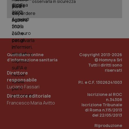
osservarla in sicurezza
_ga_KM60CM4NPH
.quotidianosanita.it
1 anno
mes
Quotidiano online
Copyright 2013-2026
d'informazione sanitaria
© Homnya Srl
Fornitore
/
Tutti i diritti sono
Nome
Scadenza
Descrizion
Dominio
riservati
Direttore
Nome
Fornitore
/
Dominio
Scadenza
Des
_ga_0VMQEQKQ1N
.quotidianosanita.it
1 anno 1
Questo
responsabile
mese
cookie
VISITOR_INFO1_LIVE
5 mesi 4
Que
Google LLC
P.I. e C.F. 13026241003
viene
settimane
imp
.youtube.com
Luciano Fassari
utilizzato
You
da Google
ten
Iscrizione al ROC
Direttore editoriale
Analytics
pre
n.34308
per
del
Francesco Maria Avitto
Iscrizione Tribunale
mantener
vid
lo stato
inco
di Roma n.115/2013
della
può
del 22/05/2013
sessione.
det
vis
Riproduzione
web