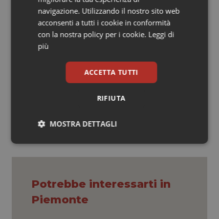
sostengano le attività del nostro ospedale – ha
navigazione. Utilizzando il nostro sito web
affermato
Maurizio Dore
Direttore generale dell’Asl
acconsenti a tutti i cookie in conformità
TO5 -. Ancora più importante è il fatto che questa
con la nostra policy per i cookie.
Leggi di
donazione servirà per la terapia del dolore dei piccoli
più
pazienti che accedono alla nostra pediatria”.
ACCETTA TUTTI
20 Novembre 2014
RIFIUTA
© Riproduzione riservata
MOSTRA DETTAGLI
Necessari
Statistici
Marketing
Potrebbe interessarti in
Piemonte
Necessari
Statistici
Marketing