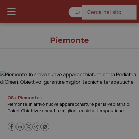
Venerdì 7 Agosto 2026
Piemonte
Piemonte
Cronache
QS
»
Piemonte
»
Piemonte. In arrivo nuove apparecchiature per la Pediatria di
Governo e Parlamento
Chieri. Obiettivo: garantire migliori tecniche terapeutiche
Regioni e Asl
Lavoro e Professioni