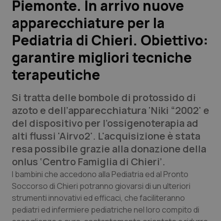
Piemonte. In arrivo nuove
apparecchiature per la
Scienza e Farmaci
Pediatria di Chieri. Obiettivo:
Studi e Analisi
garantire migliori tecniche
terapeutiche
Lettere al direttore
Si tratta delle bombole di protossido di
Edizioni Regionali
azoto e dell’apparecchiatura 'Niki “2002' e
del dispositivo per l’ossigenoterapia ad
QS Pro
alti flussi 'Airvo2'. L'acquisizione è stata
resa possibile grazie alla donazione della
Professionisti Sanitari.AI
onlus ‘Centro Famiglia di Chieri’.
I bambini che accedono alla Pediatria ed al Pronto
Abruzzo
QS Pro Gold
Soccorso di Chieri potranno giovarsi di un ulteriori
strumenti innovativi ed efficaci, che faciliteranno
QS Club
Newsletter
Basilicata
Artrite & artrosi
pediatri ed infermiere pediatriche nel loro compito di