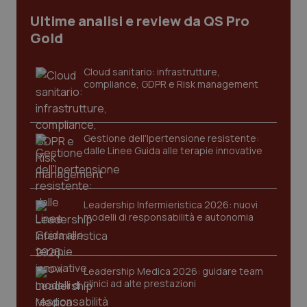
CookieScriptConsent
5 mesi
CookieScript
Ultime analisi e review da QS Pro
settim
www.quotidianosanita.it
Gold
Cloud sanitario: infrastrutture,
compliance, GDPR e Risk management
Gestione dell'Ipertensione resistente:
dalle Linee Guida alle terapie innovative
tracking-sites-ironfish-
www.quotidianosanita.it
4
tracking-enable
settim
Leadership Infermieristica 2026: nuovi
2 gior
modelli di responsabilità e autonomia
tracking-sites-ironfish-
www.quotidianosanita.it
4
Leadership Medica 2026: guidare team
session-id
settim
clinici ad alte prestazioni
2 gior