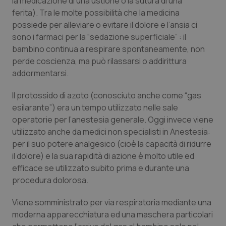
la medicazione di una ustione o la sutura di una
ferita). Tra le molte possibilità che la medicina
Piemonte
HIV
possiede per alleviare o evitare il dolore e l’ansia ci
sono i farmaci per la “sedazione superficiale” : il
Provincia Autonoma di Bolzano
Infezioni & Febbre
bambino continua a respirare spontaneamente, non
perde coscienza, ma può rilassarsi o addirittura
Provincia Autonoma di Trento
Ipertensione & Scompenso
addormentarsi.
Il protossido di azoto (conosciuto anche come “gas
Puglia
Malattie rare
esilarante”) era un tempo utilizzato nelle sale
operatorie per l’anestesia generale. Oggi invece viene
Sardegna
Malattia di Crohn & Rettocolite Ulcerosa
utilizzato anche da medici non specialisti in Anestesia:
per il suo potere analgesico (cioè la capacità di ridurre
Sicilia
Neuroscienze & patologie neurodegenerative
il dolore) e la sua rapidità di azione è molto utile ed
efficace se utilizzato subito prima e durante una
Toscana
Obesità
procedura dolorosa.
Umbria
Oftalmologia
Viene somministrato per via respiratoria mediante una
moderna apparecchiatura ed una maschera particolari