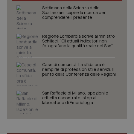
Settimana della Scienza dello
I cookie necessari contribuiscono a rendere fruibile il
Spallanzani: capire la ricerca per
sito web abilitandone funzionalità di base quali la
comprendere il presente
navigazione sulle pagine e l'accesso alle aree
protette del sito. Il sito web non è in grado di
funzionare correttamente senza questi cookie.
Regione Lombardia scrive al ministro
Nome
Fornitore
/
Dominio
Scaden
Schillaci: “Gli attuali indicatori non
VISITOR_PRIVACY_METADATA
5 mesi
YouTube
fotografano la qualità reale del Ssn”
settim
.youtube.com
Case di comunità. La sfida ora è
riempirle di professionisti e servizi. Il
punto della Conferenza delle Regioni
San Raffaele di Milano. Ispezioni e
criticità riscontrate, stop al
laboratorio di Embriologia