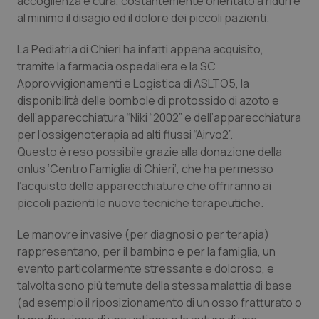
accoglienza e cura, costantemente orientato a ridurre
Calabria
Asma & BPCO
al minimo il disagio ed il dolore dei piccoli pazienti.
Campania
Car-T
La Pediatria di Chieri ha infatti appena acquisito,
tramite la farmacia ospedaliera e la SC
Approvvigionamenti e Logistica di ASLTO5, la
Emilia-Romagna
Colesterolo & coronaropatie
disponibilità delle bombole di protossido di azoto e
dell’apparecchiatura “Niki “2002” e dell’apparecchiatura
Friuli Venezia Giulia
Dermatite Atopica
per l’ossigenoterapia ad alti flussi “Airvo2”.
Questo è reso possibile grazie alla donazione della
Lazio
Diabete & glucometri
onlus ‘Centro Famiglia di Chieri’, che ha permesso
l’acquisto delle apparecchiature che offriranno ai
Liguria
Disturbi dell’umore
piccoli pazienti le nuove tecniche terapeutiche.
Lombardia
Dolore
Le manovre invasive (per diagnosi o per terapia)
rappresentano, per il bambino e per la famiglia, un
evento particolarmente stressante e doloroso, e
Marche
Donna & Salute
talvolta sono più temute della stessa malattia di base
(ad esempio il riposizionamento di un osso fratturato o
Molise
Epatiti