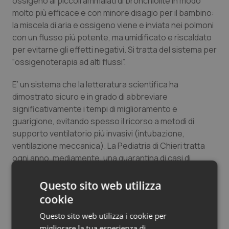
ossigeno ai piccoli ammalati di bronchiolite in modo
Salute orale & impianti
molto più efficace e con minore disagio per il bambino:
la miscela di aria e ossigeno viene e inviata nei polmoni
con un flusso più potente, ma umidificato e riscaldato
Sangue & coagulazione
per evitarne gli effetti negativi. Si tratta del sistema per
“ossigenoterapia ad alti flussi”.
Tiroide
E’ un sistema che la letteratura scientifica ha
Tumore al seno
dimostrato sicuro e in grado di abbreviare
significativamente i tempi di miglioramento e
Tumore ovarico
guarigione, evitando spesso il ricorso a metodi di
supporto ventilatorio più invasivi (intubazione,
Tumori del Polmone & Testa Collo
ventilazione meccanica). La Pediatria di Chieri tratta
ogni anno, mediamente, una quarantina di casi di
bronchiolite e circa un terzo di questi necessita di
Tumori gastrointestinali
ossigenoterapia, finora sempre eseguita con i metodi
Questo sito web utilizza
tradizionali.
Ulcera & Reflusso
cookie
Questo sito web utilizza i cookie per
“E’ significativo che le associazioni chieresi
Vaccini
migliorare la tua esperienza di