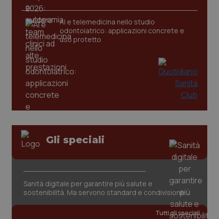
AI e telemedicina nello studio
_ga
1 anno
Google LLC
odontoiatrico: applicazioni concrete e
mes
.quotidianosanita.it
uso protetto
Gli speciali
Sanità digitale per garantire più salute e
sostenibilità. Ma servono standard e condivisione
Tutti gli speciali