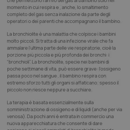
che permettono l’arrivo del gas al bambino solo nel
Valle D’Aosta
Oncodermatologia
momento in cui respira e , anche, lo smaltimento
completo del gas senza inalazione da parte degli
Veneto
Oncoematologia
operatori o dei parenti che accompagnano il bambino.
Oncologia & Nutrizione
La bronchiolite è una malattia che colpisce i bambini
molto piccoli. Si tratta di una infezione virale che fa
Psoriasi & pelle
ammalare l’ultima parte delle vie respiratorie, cioè la
porzione più piccola e più profonda dei bronchi: i
Quotidiano Cardiologia
“bronchioli”. La bronchiolite, specie nei bambini di
poche settimane di vita, può essere grave: l’ossigeno
passa poco nel sangue , il bambino respira con
Quotidiano Chirurgia
estremo sforzo tutti gli organi si affaticano; spesso il
piccolo non riesce neppure a succhiare.
Quotidiano Oncologia
La terapia è basata essenzialmente sulla
Quotidiano Pediatria
somministrazione di ossigeno e di liquidi (anche per via
venosa). Da pochi anni è entrata in commercio una
Rene & patologie urogenitali
nuova apparecchiatura che consente di dare