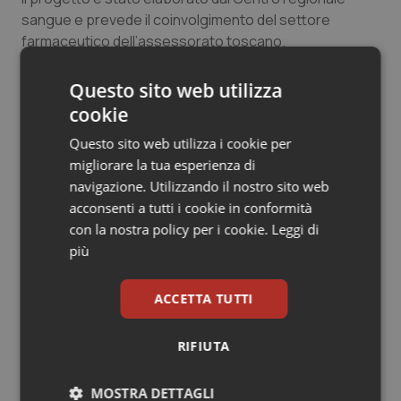
sangue e prevede il coinvolgimento del settore
Salute orale & impianti
farmaceutico dell’assessorato toscano.
Sangue & coagulazione
Questo sito web utilizza
28 Ottobre 2025
cookie
Tiroide
© Riproduzione riservata
Questo sito web utilizza i cookie per
Tumore al seno
migliorare la tua esperienza di
navigazione. Utilizzando il nostro sito web
Tumore ovarico
acconsenti a tutti i cookie in conformità
con la nostra policy per i cookie.
Leggi di
più
Tumori del Polmone & Testa Collo
Potrebbe interessarti in
Regioni e Asl
Tumori gastrointestinali
ACCETTA TUTTI
Ulcera & Reflusso
RIFIUTA
Cresce la ricerca in Emilia-Romagna:
nel 2025 condotti 1.530 studi, il
numero più alto degli ultimi cinque
Vaccini
MOSTRA DETTAGLI
anni