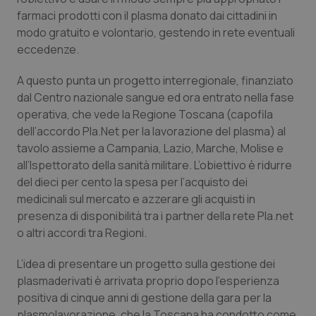
Calabria
Asma & BPCO
farmaci prodotti con il plasma donato dai cittadini in
modo gratuito e volontario, gestendo in rete eventuali
Campania
Car-T
eccedenze.
A questo punta un progetto interregionale, finanziato
Emilia-Romagna
Colesterolo & coronaropatie
dal Centro nazionale sangue ed ora entrato nella fase
operativa, che vede la Regione Toscana (capofila
Friuli Venezia Giulia
Dermatite Atopica
dell’accordo Pla.Net per la lavorazione del plasma) al
tavolo assieme a Campania, Lazio, Marche, Molise e
Lazio
Diabete & glucometri
all’Ispettorato della sanità militare. L’obiettivo è ridurre
del dieci per cento la spesa per l’acquisto dei
Liguria
Disturbi dell’umore
medicinali sul mercato e azzerare gli acquisti in
presenza di disponibilità tra i partner della rete Pla.net
Lombardia
Dolore
o altri accordi tra Regioni.
L’idea di presentare un progetto sulla gestione dei
Marche
Donna & Salute
plasmaderivati è arrivata proprio dopo l’esperienza
positiva di cinque anni di gestione della gara per la
Molise
Epatiti
plasmolavorazione, che la Toscana ha condotto come