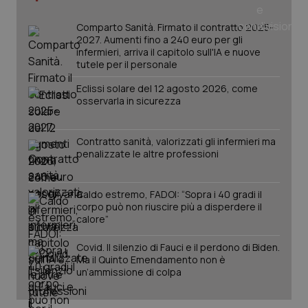
Comparto Sanità. Firmato il contratto 2025-
2027. Aumenti fino a 240 euro per gli
infermieri, arriva il capitolo sull'IA e nuove
tutele per il personale
Eclissi solare del 12 agosto 2026, come
osservarla in sicurezza
Contratto sanità, valorizzati gli infermieri ma
penalizzate le altre professioni
Caldo estremo, FADOI: “Sopra i 40 gradi il
PHPSESSID
Sessio
corpo può non riuscire più a disperdere il
PHP.net
www.quotidianosanita.it
calore”
Covid. Il silenzio di Fauci e il perdono di Biden.
Ma il Quinto Emendamento non è
un’ammissione di colpa