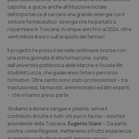
capofila, e grazie anche all’intuizione iniziale
Piemonte
HIV
dell’importanza di cercare una grande sinergia con il
settore farmaceutico: sinergia che ha portato a
Provincia Autonoma di Bolzano
Infezioni & Febbre
risparmiare in Toscana, in cinque anni fino al 2024, oltre
venti milioni di euro sull’acquisto dei farmaci.
Provincia Autonoma di Trento
Ipertensione & Scompenso
Il progetto ha preso il via nelle settimane scorse con
una prima giornata di alta formazione, curata
Puglia
Malattie rare
dall’università politecnica delle Marche e Scuola Alti
studi Imt Lucca, che guideranno l’intero percorso
Sardegna
Malattia di Crohn & Rettocolite Ulcerosa
formativo. Oltre cento sono stati i professionisti – tra
trasfusionisti, farmacisti, amministrativi ed altri esperti
Sicilia
Neuroscienze & patologie neurodegenerative
-, che vi hanno preso parte.
Toscana
Obesità
“Andiamo a donare sangue e plasma, serve il
contributo di tutte e tutti: chi può lo faccia – esorta il
presidente della Toscana,
Umbria
Oftalmologia
Eugenio Giani
–. Da parte
nostra, come Regione, metteremo a frutto esperienze
e sinergie costruite in questi anni per un uso