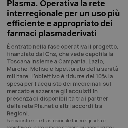
Plasma. Operativa la rete
interregionale per un uso più
Scienza e Farmaci
efficiente e appropriato dei
Studi e Analisi
farmaci plasmaderivati
Lettere al direttore
È entrato nella fase operativa il progetto,
finanziato dal Cns, che vede capofila la
Edizioni Regionali
Toscana insieme a Campania, Lazio,
Marche, Molise e Ispettorato della sanità
QS Pro
militare.
L’obiettivo è ridurre del 10% la
spesa per l’acquisto dei medicinali sul
Professionisti Sanitari.AI
mercato e azzerare gli acquisti in
presenza di disponibilità tra i partner
Abruzzo
QS Pro Gold
della rete Pla.net o altri accordi tra
Regioni.
QS Club
Newsletter
Basilicata
Artrite & artrosi
Farmacisti e rete trasfusionale fanno squadra e
l’obiettivo è usare in modo sempre più appropriato i