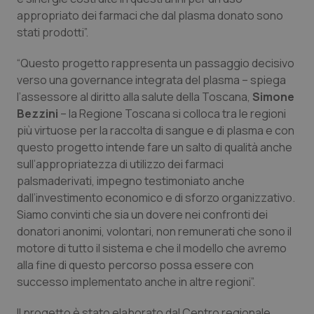
Valle D’Aosta
Oncodermatologia
appropriato dei farmaci che dal plasma donato sono
stati prodotti”.
Veneto
Oncoematologia
“Questo progetto rappresenta un passaggio decisivo
Oncologia & Nutrizione
verso una governance integrata del plasma – spiega
l’assessore al diritto alla salute della Toscana,
Simone
Psoriasi & pelle
Bezzini
– la Regione Toscana si colloca tra le regioni
più virtuose per la raccolta di sangue e di plasma e con
questo progetto intende fare un salto di qualità anche
Quotidiano Cardiologia
sull’appropriatezza di utilizzo dei farmaci
palsmaderivati, impegno testimoniato anche
Quotidiano Chirurgia
dall’investimento economico e di sforzo organizzativo.
Siamo convinti che sia un dovere nei confronti dei
Quotidiano Oncologia
donatori anonimi, volontari, non remunerati che sono il
motore di tutto il sistema e che il modello che avremo
Quotidiano Pediatria
alla fine di questo percorso possa essere con
successo implementato anche in altre regioni”.
Rene & patologie urogenitali
Il progetto è stato elaborato dal Centro regionale