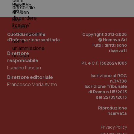
Quotidiano online
Copyright 2013-2026
d'informazione sanitaria
© Homnya Srl
Tutti i diritti sono
riservati
Direttore
responsabile
P.I. e C.F. 13026241003
_ga_KM60CM4NPH
.quotidianosanita.it
1 anno
Luciano Fassari
mes
Iscrizione al ROC
Direttore editoriale
n.34308
Francesco Maria Avitto
Iscrizione Tribunale
di Roma n.115/2013
del 22/05/2013
Riproduzione
riservata
Fornitore
/
Nome
Scadenza
Descrizion
Dominio
Privacy Policy
Nome
Fornitore
/
Dominio
Scadenza
Des