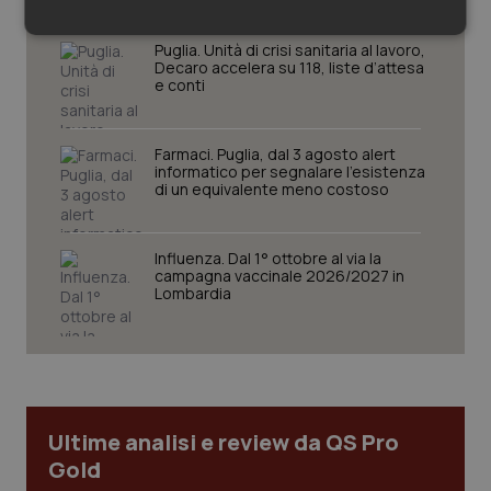
Necessari
Statistici
Marketing
Puglia. Unità di crisi sanitaria al lavoro,
Decaro accelera su 118, liste d’attesa
e conti
Farmaci. Puglia, dal 3 agosto alert
informatico per segnalare l’esistenza
di un equivalente meno costoso
Necessari
Statistici
Marketing
I cookie necessari contribuiscono a rendere fruibile il
sito web abilitandone funzionalità di base quali la
Influenza. Dal 1° ottobre al via la
navigazione sulle pagine e l'accesso alle aree
campagna vaccinale 2026/2027 in
protette del sito. Il sito web non è in grado di
Lombardia
funzionare correttamente senza questi cookie.
Nome
Fornitore
/
Dominio
Scaden
VISITOR_PRIVACY_METADATA
5 mesi
YouTube
settim
.youtube.com
Ultime analisi e review da QS Pro
Gold