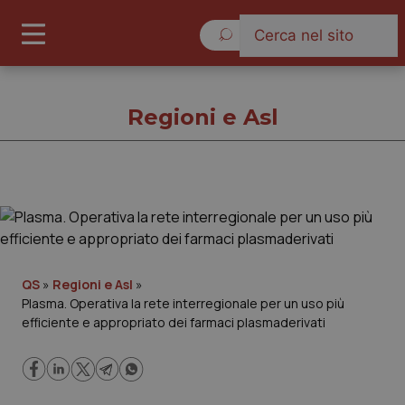
Venerdì 7 Agosto 2026
Regioni e Asl
Regioni e Asl
Cronache
QS
»
Regioni e Asl
»
Plasma. Operativa la rete interregionale per un uso più
Governo e Parlamento
efficiente e appropriato dei farmaci plasmaderivati
Regioni e Asl
Lavoro e Professioni