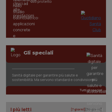
uso protetto
tracking-sites-ironfish-
www.quotidianosanita.it
4
tracking-enable
settim
2 gior
tracking-sites-ironfish-
www.quotidianosanita.it
4
session-id
settim
2 gior
Gli speciali
_ga
1 anno
Google LLC
mes
.quotidianosanita.it
Sanità digitale per garantire più salute e
sostenibilità. Ma servono standard e condivisione
Tutti gli speciali
I più letti
[7 giorni]
[30 giorni]