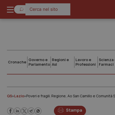
Governo e
Regioni e
Lavoro e
Scienza 
Cronache
Parlamento
Asl
Professioni
Farmaci
QS
»
Lazio
»
Poveri e fragili. Regione, Ao San Camillo e Comunità 
Stampa