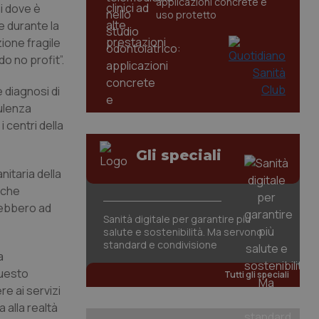
applicazioni concrete e
ni dove è
uso protetto
e durante la
ione fragile
o no profit”.
 diagnosi di
sulenza
 centri della
Gli speciali
nitaria della
 che
irebbero ad
Sanità digitale per garantire più
salute e sostenibilità. Ma servono
standard e condivisione
a
questo
Tutti gli speciali
e ai servizi
 alla realtà