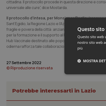
cittadina. Il protocollo procede in questa direzione e cons
universale alle cure”, dice Mostarda.
Il protocollo d’intesa, per Monsignor Paglia,
“rappresen
Sant’Egidio, la Regione Lazio e l’Azienda Ospedaliera San 
Questo sito 
fragile e povera della città: anziani, senza dimora e migranti
per la formazione e il supporto al Programma DREAM in Af
Questo sito web ut
Hub Vaccinale destinato alle popolazioni fragili, hanno me
nostro sito web ac
odierna rafforza tale collaborazione e rappresenta un mod
più
MOSTRA DET
27 Settembre 2022
© Riproduzione riservata
Neces
Potrebbe interessarti in Lazio