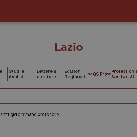
Lazio
e
Studi e
Lettere al
Edizioni
Professionis
QS Pro
Analisi
direttore
Regionali
Sanitari.AI
Sant’Egidio firmano protocollo