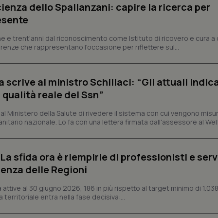
ienza dello Spallanzani: capire la ricerca per
Necessari
Statistici
Marketing
esente
tribuiscono a rendere fruibile il sito web abilitandone funzionalità di base quali la nav
protette del sito. Il sito web non è in grado di funzionare correttamente senza questi coo
e e trent'anni dal riconoscimento come Istituto di ricovero e cura a 
Fornitore
/
Dominio
Scadenza
Descrizione
rrenze che rappresentano l'occasione per riflettere sul...
METADATA
5 mesi 4
Questo cookie viene utilizzato p
YouTube
settimane
scelte di consenso e privacy dell'
.youtube.com
interazione con il sito. Registra i
crive al ministro Schillaci: “Gli attuali indica
del visitatore riguardo a varie pol
impostazioni sulla privacy, garan
 qualità reale del Ssn”
preferenze siano onorate nelle se
nt
5 mesi 3
Questo cookie viene utilizzato da
CookieScript
 Ministero della Salute di rivedere il sistema con cui vengono misur
settimane
Script.com per ricordare le pref
www.quotidianosanita.it
itario nazionale. Lo fa con una lettera firmata dall'assessore al Welf
sui cookie dei visitatori. È neces
dei cookie di Cookie-Script.com 
correttamente.
ish-
www.quotidianosanita.it
4
Questo cookie è impostato dall'a
a sfida ora è riempirle di professionisti e serviz
settimane
abilitare il sistema di tracking a
2 giorni
enza delle Regioni
ish-
www.quotidianosanita.it
4
Questo cookie è impostato dall'a
settimane
assegnare un identificatore generi
ttive al 30 giugno 2026, 186 in più rispetto al target minimo di 1.038
2 giorni
 territoriale entra nella fase decisiva:...
1 anno 1
Questo nome di cookie è associa
Google LLC
mese
Universal Analytics, che è un a
.quotidianosanita.it
significativo del servizio di ana