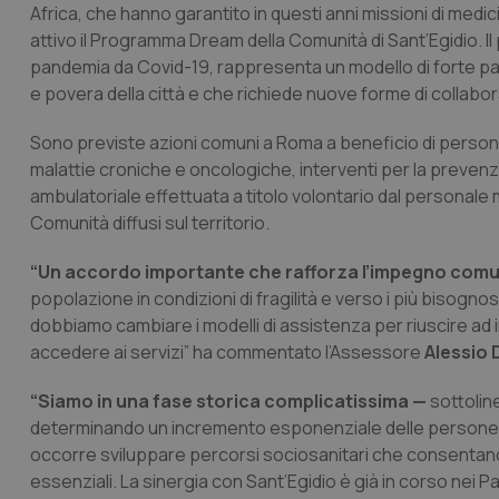
Africa, che hanno garantito in questi anni missioni di medici 
attivo il Programma Dream della Comunità di Sant’Egidio. I
pandemia da Covid-19, rappresenta un modello di forte pa
e povera della città e che richiede nuove forme di collabor
Sono previste azioni comuni a Roma a beneficio di persone
malattie croniche e oncologiche, interventi per la prevenzi
ambulatoriale effettuata a titolo volontario dal personale 
Comunità diffusi sul territorio.
“Un accordo importante che rafforza l’impegno com
popolazione in condizioni di fragilità e verso i più bisogn
dobbiamo cambiare i modelli di assistenza per riuscire ad i
accedere ai servizi” ha commentato l’Assessore
Alessio 
“Siamo in una fase storica complicatissima —
sottolin
determinando un incremento esponenziale delle persone con
occorre sviluppare percorsi sociosanitari che consentano di
essenziali. La sinergia con Sant’Egidio è già in corso nei P