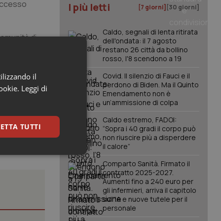
’accesso
I più letti
[7 giorni]
[30 giorni]
Caldo, segnali di lenta ritirata
Comunità di
dell'ondata: il 7 agosto
olazione
restano 26 città da bollino
rosso, l'8 scendono a 19
laborazione
promuovere un
Covid. Il silenzio di Fauci e il
ilizzando il
 firma
perdono di Biden. Ma il Quinto
cookie.
Leggi di
Emendamento non è
un’ammissione di colpa
Caldo estremo, FADOI:
ETTA TUTTI
“Sopra i 40 gradi il corpo può
non riuscire più a disperdere
il calore”
keting
Comparto Sanità. Firmato il
contratto 2025-2027.
Aumenti fino a 240 euro per
gli infermieri, arriva il capitolo
sull'IA e nuove tutele per il
personale