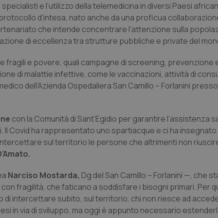
specialisti e l’utilizzo della telemedicina in diversi Paesi africa
l protocollo d’intesa, nato anche da una proficua collaborazion
rtenariato che intende concentrare l’attenzione sulla popolaz
azione di eccellenza tra strutture pubbliche e private del mond
 fragili e povere, quali campagne di screening, prevenzione e
one di malattie infettive, come le vaccinazioni, attività di con
medico dell’Azienda Ospedaliera San Camillo – Forlanini presso i
une
con la Comunità di Sant’Egidio per garantire l’assistenza sa
osi. Il Covid ha rappresentato uno spartiacque e ci ha insegnato
ntercettare sul territorio le persone che altrimenti non riusc
D’Amato.
ea
Narciso Mostarda,
Dg del San Camillo – Forlanini —, che st
 fragilità, che faticano a soddisfare i bisogni primari. Per 
 intercettare subito, sul territorio, chi non riesce ad acceder
aesi in via di sviluppo, ma oggi è appunto necessario estenderla