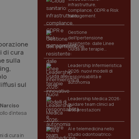
infrastrutture,
compliance, GDPR e Risk
management
o
Gestione
dell'Ipertensione
borazione
resistente: dalle Linee
Guida alle terapie
 di cura
innovative
ne sulla
Leadership Infermieristica
ing,
2026: nuovi modelli di
olo
responsabilità e
autonomia
iffusi sul
Leadership Medica 2026:
guidare team clinici ad
Narciso
alte prestazioni
ollo d’intesa
AI e telemedicina nello
studio odontoiatrico:
 di cura in