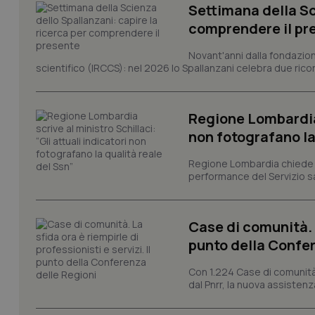
Settimana della Sc
comprendere il pr
I cookie necessari con
e l'accesso alle aree 
Novant'anni dalla fondazion
Nome
scientifico (IRCCS): nel 2026 lo Spallanzani celebra due rico
VISITOR_PRIVACY_
Regione Lombardia s
non fotografano la
CookieScriptConse
Regione Lombardia chiede al
performance del Servizio san
tracking-sites-ironf
Case di comunità. L
tracking-enable
punto della Confer
tracking-sites-ironf
session-id
Con 1.224 Case di comunità a
dal Pnrr, la nuova assistenza
_ga