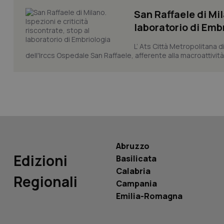
San Raffaele di Mil
laboratorio di Emb
L’ Ats Città Metropolitana d
dell'Irccs Ospedale San Raffaele, afferente alla macroattività 
PHPSESSID
_ga_KM60CM4NPH
Abruzzo
Edizioni
Basilicata
Nome
Nome
Calabria
Regionali
VISITOR_INFO1_LIV
Campania
_ga_0VMQEQKQ1N
Emilia-Romagna
__Secure-YNID