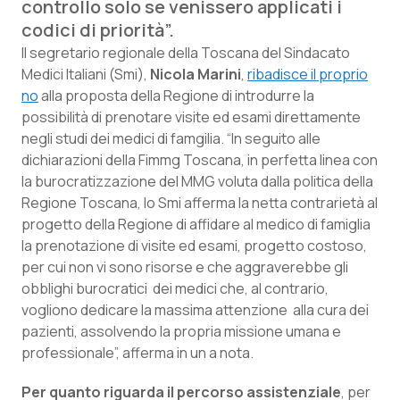
controllo solo se venissero applicati i
Calabria
Asma & BPCO
codici di priorità”.
Il segretario regionale della Toscana del Sindacato
Campania
Car-T
Medici Italiani (Smi),
Nicola Marini
,
ribadisce il proprio
no
alla proposta della Regione di introdurre la
Emilia-Romagna
Colesterolo & coronaropatie
possibilità di prenotare visite ed esami direttamente
negli studi dei medici di famgilia. “In seguito alle
Friuli Venezia Giulia
Dermatite Atopica
dichiarazioni della Fimmg Toscana, in perfetta linea con
la burocratizzazione del MMG voluta dalla politica della
Lazio
Diabete & glucometri
Regione Toscana, lo Smi afferma la netta contrarietà al
progetto della Regione di affidare al medico di famiglia
Liguria
Disturbi dell’umore
la prenotazione di visite ed esami, progetto costoso,
per cui non vi sono risorse e che aggraverebbe gli
obblighi burocratici dei medici che, al contrario,
Lombardia
Dolore
vogliono dedicare la massima attenzione alla cura dei
pazienti, assolvendo la propria missione umana e
Marche
Donna & Salute
professionale”, afferma in un a nota.
Molise
Epatiti
Per quanto riguarda il percorso assistenziale
, per