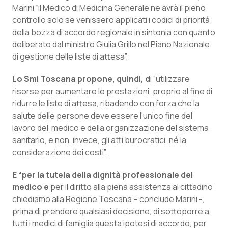
Marini “il Medico di Medicina Generale ne avrà il pieno
Piemonte
HIV
controllo solo se venissero applicati i codici di priorità
della bozza di accordo regionale in sintonia con quanto
Provincia Autonoma di Bolzano
Infezioni & Febbre
deliberato dal ministro Giulia Grillo nel Piano Nazionale
di gestione delle liste di attesa”.
Provincia Autonoma di Trento
Ipertensione & Scompenso
Lo Smi Toscana propone, quindi, d
i “utilizzare
risorse per aumentare le prestazioni, proprio al fine di
Puglia
Malattie rare
ridurre le liste di attesa, ribadendo con forza che la
salute delle persone deve essere l'unico fine del
Sardegna
Malattia di Crohn & Rettocolite Ulcerosa
lavoro del medico e della organizzazione del sistema
sanitario, e non, invece, gli atti burocratici, né la
Sicilia
Neuroscienze & patologie neurodegenerative
considerazione dei costi”.
E “per la tutela della dignità professionale del
Toscana
Obesità
medico e
per il diritto alla piena assistenza al cittadino
chiediamo alla Regione Toscana – conclude Marini -,
Umbria
Oftalmologia
prima di prendere qualsiasi decisione, di sottoporre a
tutti i medici di famiglia questa ipotesi di accordo, per