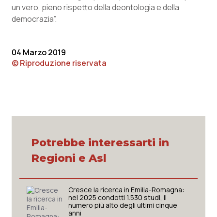
Valle D’Aosta
Oncodermatologia
un vero, pieno rispetto della deontologia e della
democrazia”.
Veneto
Oncoematologia
Oncologia & Nutrizione
04 Marzo 2019
© Riproduzione riservata
Psoriasi & pelle
Quotidiano Cardiologia
Quotidiano Chirurgia
Potrebbe interessarti in
Quotidiano Oncologia
Regioni e Asl
Quotidiano Pediatria
Cresce la ricerca in Emilia-Romagna:
nel 2025 condotti 1.530 studi, il
Rene & patologie urogenitali
numero più alto degli ultimi cinque
anni