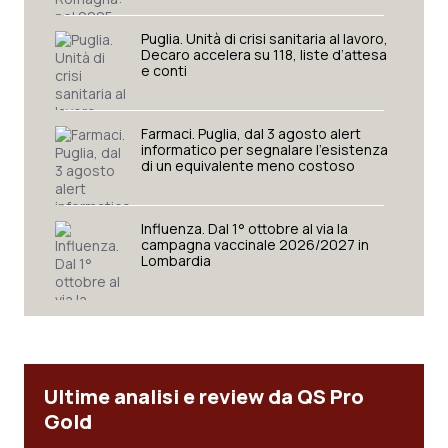
Salute orale & impianti
Puglia. Unità di crisi sanitaria al lavoro,
Decaro accelera su 118, liste d’attesa
e conti
Sangue & coagulazione
Tiroide
Farmaci. Puglia, dal 3 agosto alert
informatico per segnalare l’esistenza
di un equivalente meno costoso
Tumore al seno
Tumore ovarico
Influenza. Dal 1° ottobre al via la
campagna vaccinale 2026/2027 in
Lombardia
Tumori del Polmone & Testa Collo
Tumori gastrointestinali
Ulcera & Reflusso
Ultime analisi e review da QS Pro
Gold
Vaccini