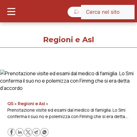
Giovedì 6 Agosto 2026
Regioni e Asl
Regioni e Asl
Cronache
Governo e Parlamento
QS
»
Regioni e Asl
»
Prenotazione visite ed esami dal medico di famiglia. Lo Smi
conferma il suo no e polemizza con Fimmg che si era detta
Regioni e Asl
d’accordo
Lavoro e Professioni