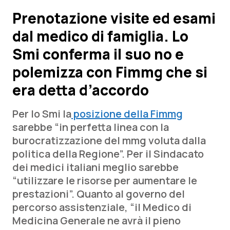
Prenotazione visite ed esami
Scienza e Farmaci
dal medico di famiglia. Lo
Smi conferma il suo no e
Studi e Analisi
polemizza con Fimmg che si
Lettere al direttore
era detta d’accordo
Edizioni Regionali
Per lo Smi la
posizione della Fimmg
sarebbe “in perfetta linea con la
QS Pro
burocratizzazione del mmg voluta dalla
politica della Regione”. Per il Sindacato
Professionisti Sanitari.AI
dei medici italiani meglio sarebbe
“utilizzare le risorse per aumentare le
Abruzzo
QS Pro Gold
prestazioni”. Quanto al governo del
percorso assistenziale, “il Medico di
QS Club
Newsletter
Basilicata
Artrite & artrosi
Medicina Generale ne avrà il pieno