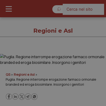
Domenica 9 Agosto 2026
Regioni e Asl
Regioni e Asl
Cronache
QS
»
Regioni e Asl
»
Puglia. Regione interrompe erogazione farmaco ormonale
Governo e Parlamento
branded ed eroga biosimilare. Insorgono i genitori
Regioni e Asl
Lavoro e Professioni