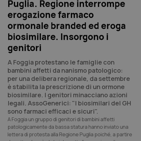
Puglia. Regione interrompe
erogazione farmaco
Scienza e Farmaci
ormonale branded ed eroga
Studi e Analisi
biosimilare. Insorgono i
genitori
Lettere al direttore
A Foggia protestano le famiglie con
Edizioni Regionali
bambini affetti da nanismo patologico:
per una delibera regionale, da settembre
QS Pro
è stabilita la prescrizione di un ormone
biosimilare. I genitori minacciano azioni
Professionisti Sanitari.AI
legali. AssoGenerici: "I biosimilari del GH
sono farmaci efficaci e sicuri".
Abruzzo
QS Pro Gold
A Foggia un gruppo di genitori di bambini affetti
patologicamente da bassa statura hanno inviato una
QS Club
Newsletter
Basilicata
Artrite & artrosi
lettera di protesta alla Regione Puglia poiché, a partire