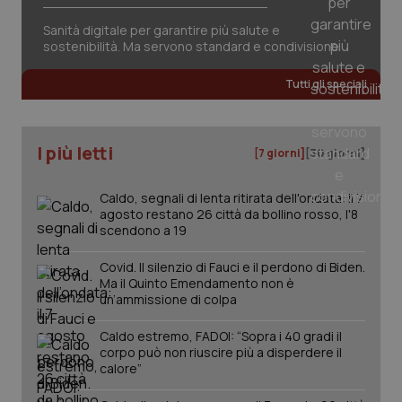
session-id
settim
2 gior
Sanità digitale per garantire più salute e
sostenibilità. Ma servono standard e condivisione
Tutti gli speciali
_ga
1 anno
Google LLC
mes
.quotidianosanita.it
I più letti
[7 giorni]
[30 giorni]
Caldo, segnali di lenta ritirata dell'ondata: il 7
agosto restano 26 città da bollino rosso, l'8
scendono a 19
Covid. Il silenzio di Fauci e il perdono di Biden.
Ma il Quinto Emendamento non è
un’ammissione di colpa
Caldo estremo, FADOI: “Sopra i 40 gradi il
corpo può non riuscire più a disperdere il
calore”