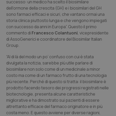
successo: un medico ha scelto il biosimilare
dell’ormone della crescita (GH) e i biosimilari del GH
Piemonte
HIV
sono farmaci efficaci e sicuri, che vantano ormai una
storia clinica piuttosto lunga e che vengono impiegati
Provincia Autonoma di Bolzano
Infezioni & Febbre
con successo da anni in Europa”. Questo il primo
commento di
Francesco Colantuoni
, vicepresidente
Provincia Autonoma di Trento
Ipertensione & Scompenso
di AssoGenerici e coordinatore del Biosimilar Italian
Group.
Puglia
Malattie rare
“Al di là del modo un po’ confuso con cui è stata
Sardegna
Malattia di Crohn & Rettocolite Ulcerosa
divulgata la notizia, sarebbe più utile parlare di
biosimilare non solo come di un medicinale a minor
costo ma come di un farmaco frutto di una tecnologia
Sicilia
Neuroscienze & patologie neurodegenerative
più recente. Perché di questo si tratta: il biosimilare è
prodotto facendo tesoro dei progressi registrati nelle
Toscana
Obesità
biotecnologie, presenta alcune caratteristiche
migliorative e ha dimostrato sui pazienti di essere
Umbria
Oftalmologia
altrettanto efficace del farmaco originatore e in più
costa meno. E questo avviene per diverse ragioni,