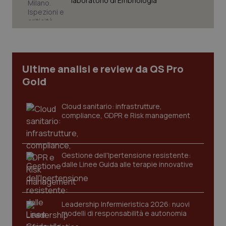
laboratorio di Embriologia
Necessari
Statistici
Marketing
I cookie necessari contribuiscono a rendere fruibile il
sito web abilitandone funzionalità di base quali la
navigazione sulle pagine e l'accesso alle aree
protette del sito. Il sito web non è in grado di
Ultime analisi e review da QS Pro
funzionare correttamente senza questi cookie.
Gold
Nome
Fornitore
/
Dominio
Scaden
VISITOR_PRIVACY_METADATA
5 mesi
YouTube
Cloud sanitario: infrastrutture,
settim
.youtube.com
compliance, GDPR e Risk management
Gestione dell'Ipertensione resistente:
dalle Linee Guida alle terapie innovative
Leadership Infermieristica 2026: nuovi
modelli di responsabilità e autonomia