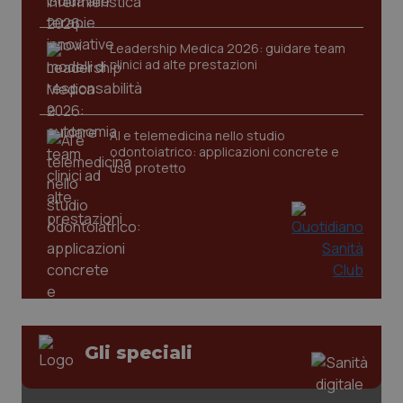
Leadership Medica 2026: guidare team
clinici ad alte prestazioni
CookieScriptConsent
5 mesi
CookieScript
settim
www.quotidianosanita.it
AI e telemedicina nello studio
odontoiatrico: applicazioni concrete e
uso protetto
tracking-sites-ironfish-
www.quotidianosanita.it
4
tracking-enable
settim
2 gior
Gli speciali
tracking-sites-ironfish-
www.quotidianosanita.it
4