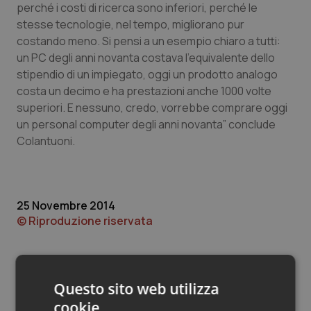
Valle D’Aosta
Oncodermatologia
perché i costi di ricerca sono inferiori, perché le
stesse tecnologie, nel tempo, migliorano pur
Veneto
Oncoematologia
costando meno. Si pensi a un esempio chiaro a tutti:
un PC degli anni novanta costava l’equivalente dello
Oncologia & Nutrizione
stipendio di un impiegato, oggi un prodotto analogo
costa un decimo e ha prestazioni anche 1000 volte
superiori. E nessuno, credo, vorrebbe comprare oggi
Psoriasi & pelle
un personal computer degli anni novanta” conclude
Colantuoni.
Quotidiano Cardiologia
Quotidiano Chirurgia
25 Novembre 2014
Quotidiano Oncologia
© Riproduzione riservata
Quotidiano Pediatria
Questo sito web utilizza
Rene & patologie urogenitali
cookie