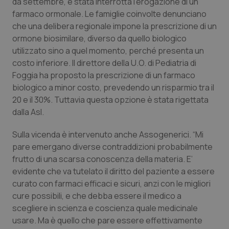
da settembre, è stata interrotta l’erogazione di un
Calabria
Asma & BPCO
farmaco ormonale. Le famiglie coinvolte denunciano
che una delibera regionale impone la prescrizione di un
Campania
Car-T
ormone biosimilare, diverso da quello biologico
utilizzato sino a quel momento, perché presenta un
Emilia-Romagna
Colesterolo & coronaropatie
costo inferiore. Il direttore della U.O. di Pediatria di
Foggia ha proposto la prescrizione di un farmaco
Friuli Venezia Giulia
Dermatite Atopica
biologico a minor costo, prevedendo un risparmio tra il
20 e il 30%. Tuttavia questa opzione è stata rigettata
dalla Asl.
Lazio
Diabete & glucometri
Sulla vicenda è intervenuto anche Assogenerici. “Mi
Liguria
Disturbi dell’umore
pare emergano diverse contraddizioni probabilmente
frutto di una scarsa conoscenza della materia. E’
Lombardia
Dolore
evidente che va tutelato il diritto del paziente a essere
curato con farmaci efficaci e sicuri, anzi con le migliori
Marche
Donna & Salute
cure possibili, e che debba essere il medico a
scegliere in scienza e coscienza quale medicinale
Molise
Epatiti
usare. Ma è quello che pare essere effettivamente