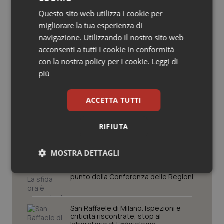
Salute orale & impianti
Questo sito web utilizza i cookie per
Potrebbe interessarti in
migliorare la tua esperienza di
Regioni e Asl
Sangue & coagulazione
navigazione. Utilizzando il nostro sito web
acconsenti a tutti i cookie in conformità
con la nostra policy per i cookie.
Leggi di
Tiroide
Settimana della Scienza dello
più
Spallanzani: capire la ricerca per
comprendere il presente
Tumore al seno
ACCETTA TUTTI
Regione Lombardia scrive al ministro
Tumore ovarico
Schillaci: “Gli attuali indicatori non
RIFIUTA
fotografano la qualità reale del Ssn”
Tumori del Polmone & Testa Collo
MOSTRA DETTAGLI
Case di comunità. La sfida ora è
Tumori gastrointestinali
riempirle di professionisti e servizi. Il
Necessari
Statistici
Marketing
punto della Conferenza delle Regioni
Ulcera & Reflusso
San Raffaele di Milano. Ispezioni e
criticità riscontrate, stop al
Vaccini