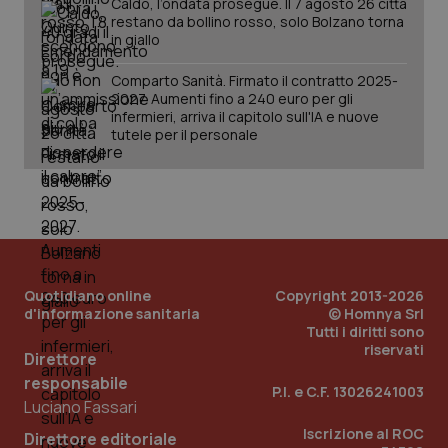
Caldo, l’ondata prosegue. Il 7 agosto 26 città
restano da bollino rosso, solo Bolzano torna
in giallo
Comparto Sanità. Firmato il contratto 2025-
2027. Aumenti fino a 240 euro per gli
infermieri, arriva il capitolo sull'IA e nuove
tutele per il personale
PHPSESSID
Sessio
PHP.net
www.quotidianosanita.it
Quotidiano online
Copyright 2013-2026
d'informazione sanitaria
© Homnya Srl
Tutti i diritti sono
riservati
Direttore
responsabile
P.I. e C.F. 13026241003
Luciano Fassari
Iscrizione al ROC
Direttore editoriale