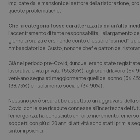
implicate dalle mansioni del settore della ristorazione, p
queste problematiche.
Che la categoria fosse caratterizzata da un’alta inc
l’accentramento di tante responsabilità, l’allargamento dell
giorno ci si alza e ci si rende conto di essere ‘burned’”, sp
Ambasciatori del Gusto, nonché chef e patron del ristoran
Già nel periodo pre-Covid, dunque, erano state registrate cr
lavorativa e vita privata (55,85%), agli orari di lavoro (54,9
venivano segnalati maggiormente quelli del sonno (54,45%)
(38,73%) e l’isolamento sociale (34,90%).
Nessuno però si sarebbe aspettato un aggravarsi della s
Covid, con le sue ricadute connesse all’incertezza del futur
l’emergenza, ha conosciuto un forte incremento, emerso in 
soggetti con più di 20 anni di attività sono stati i primi a s
sintomi psichici.