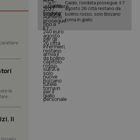
Caldo, l’ondata prosegue. Il 7
agosto 26 città restano da
bollino rosso, solo Bolzano
torna in giallo
igazione sulle pagine
kie.
carattere
er memorizzare le
utente per la loro
 dati sul consenso
itiche e
tendo che le loro
tori
ssioni future.
l servizio Cookie-
erenze di consenso
sario che il banner
ate le
funzioni
are...
pplicazione per
nonimo.
i. Il
pplicazione per
co al visitatore.
 fissato