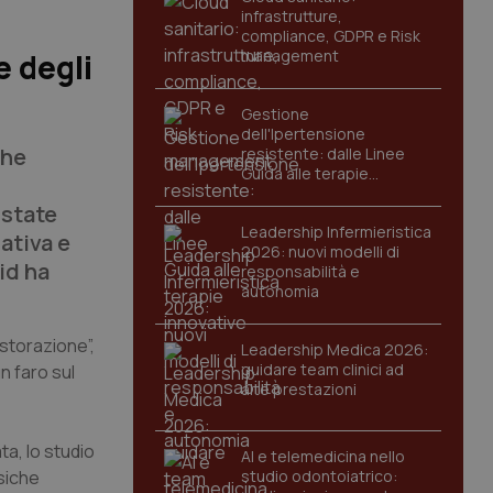
infrastrutture,
compliance, GDPR e Risk
management
e degli
Gestione
dell'Ipertensione
che
resistente: dalle Linee
Guida alle terapie
innovative
 state
Leadership Infermieristica
rativa e
2026: nuovi modelli di
id ha
responsabilità e
autonomia
storazione”,
Leadership Medica 2026:
guidare team clinici ad
n faro sul
alte prestazioni
ta, lo studio
AI e telemedicina nello
siche
studio odontoiatrico: