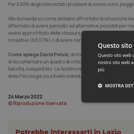
Per il 50% degli intervistati i problemi di sonno sono peggio
Alla domanda su come abbiano affrontato la situazione lav
affermato di avere pensato ad alternative possibili per mant
avere approfittato delle chiusure per svolgere attività di
ricreative (63,07%) o di avere cercato notizie /informazi
Questo sito 
Come spiega David Pelusi,
dottore in tecniche psicologic
Questo sito web ut
di documentare un quadro dì criticità preesistenti alla pa
nostro sito web ac
talvolta, inaspettato. Le testimonianze dei professionisti
più
della Psicologia sia a livello individuale che organizzativo”.
MOSTRA DET
24 Marzo 2022
© Riproduzione riservata
Neces
Potrebbe interessarti in Lazio