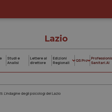
Lazio
e
Studi e
Lettere al
Edizioni
Professionis
QS Pro
Analisi
direttore
Regionali
Sanitari.AI
i. L’indagine degli psicologi del Lazio