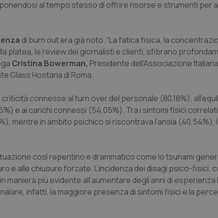
roponendosi al tempo stesso di offrire risorse e strumenti per 
idenza
di burn out era già noto. “La fatica fisica, la concentrazi
a platea, le review dei giornalisti e clienti, sfibrano profonda
iega
Cristina Bowerman,
Presidente dell’Associazione Italian
te Glass Hostaria di Roma.
iticità connesse al turn over del personale (80,18%), all’equili
5%) e ai carichi connessi (54,05%). Tra i sintomi fisici correlati
, mentre in ambito psichico si riscontrava l’ansia (40,54%), l
ituazione così repentino e drammatico come lo tsunami gener
o e alle chiusure forzate. L’incidenza dei disagi psico-fisici, 
maniera più evidente all’aumentare degli anni di esperienza l
egnalare, infatti, la maggiore presenza di sintomi fisici e la perc