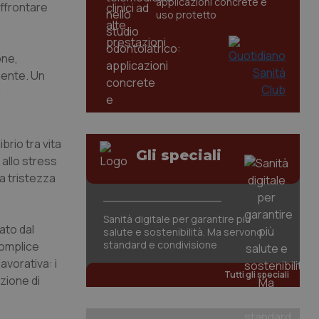
applicazioni concrete e
affrontare
uso protetto
one,
mente. Un
a
brio tra vita
Gli speciali
 allo stress
a tristezza
Sanità digitale per garantire più
ato dal
salute e sostenibilità. Ma servono
standard e condivisione
complice
avorativa: i
Tutti gli speciali
ezione di