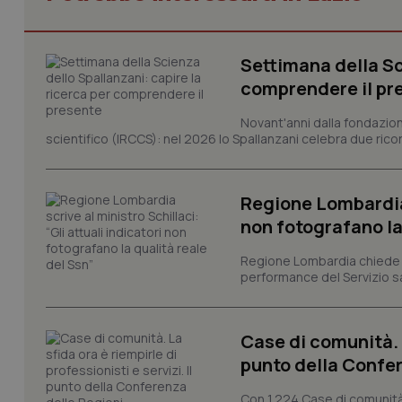
Settimana della Sc
I cookie necessari con
e l'accesso alle aree 
comprendere il pr
Nome
Novant'anni dalla fondazion
VISITOR_PRIVACY_
scientifico (IRCCS): nel 2026 lo Spallanzani celebra due rico
Regione Lombardia s
non fotografano la
CookieScriptConse
Regione Lombardia chiede al
performance del Servizio san
tracking-sites-ironf
tracking-enable
Case di comunità. L
tracking-sites-ironf
punto della Confer
session-id
Con 1.224 Case di comunità a