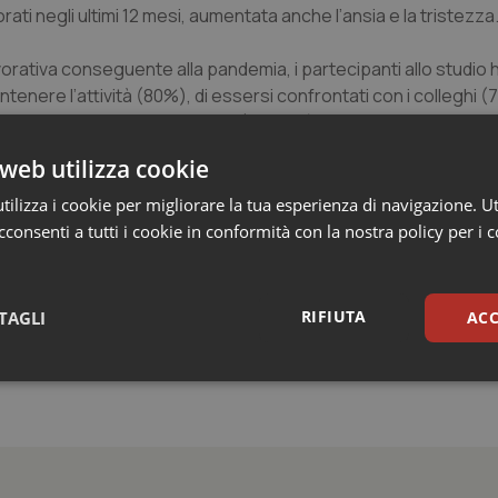
rati negli ultimi 12 mesi, aumentata anche l’ansia e la tristezza
orativa conseguente alla pandemia, i partecipanti allo studio
enere l’attività (80%), di essersi confrontati con i colleghi (7
 aggiornamento professionale (72,08%), di essersi dedicati ad a
oni (59,46%).
web utilizza cookie
he e tesoriere dell’Ordine Psicologi del Lazio, “la ricerca è st
ilizza i cookie per migliorare la tua esperienza di navigazione. Ut
ndemia che l’emergenza Covid ha ridefinito in modo del tutto nu
consenti a tutti i cookie in conformità con la nostra policy per i 
 hanno premiato il lavoro svolto, evidenziando il contributo fo
RIFIUTA
TAGLI
ACC
sari
Statistici
Mar