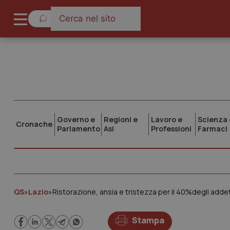
Governo e
Regioni e
Lavoro e
Scienza 
Cronache
Parlamento
Asl
Professioni
Farmaci
QS
»
Lazio
»
Ristorazione, ansia e tristezza per il 40%degli addett
Stampa