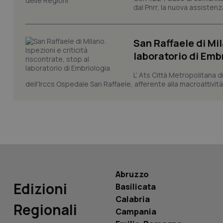
_ga
dal Pnrr, la nuova assistenza
San Raffaele di Mil
laboratorio di Emb
PHPSESSID
L’ Ats Città Metropolitana d
dell'Irccs Ospedale San Raffaele, afferente alla macroattività 
_ga_KM60CM4NPH
Abruzzo
Nome
Nome
Edizioni
Basilicata
VISITOR_INFO1_LIV
Calabria
_ga_0VMQEQKQ1N
Regionali
Campania