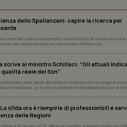
Necessari
Statistici
Marketing
ienza dello Spallanzani: capire la ricerca per
tribuiscono a rendere fruibile il sito web abilitandone funzionalità di base quali la nav
protette del sito. Il sito web non è in grado di funzionare correttamente senza questi coo
esente
Fornitore
/
Dominio
Scadenza
Descrizione
e e trent'anni dal riconoscimento come Istituto di ricovero e cura a 
METADATA
5 mesi 4
Questo cookie viene utilizzato p
YouTube
rrenze che rappresentano l'occasione per riflettere sul...
settimane
scelte di consenso e privacy dell'
.youtube.com
interazione con il sito. Registra i
del visitatore riguardo a varie pol
impostazioni sulla privacy, garan
crive al ministro Schillaci: “Gli attuali indica
preferenze siano onorate nelle se
 qualità reale del Ssn”
nt
5 mesi 3
Questo cookie viene utilizzato da
CookieScript
settimane
Script.com per ricordare le pref
www.quotidianosanita.it
sui cookie dei visitatori. È neces
 Ministero della Salute di rivedere il sistema con cui vengono misur
dei cookie di Cookie-Script.com 
correttamente.
itario nazionale. Lo fa con una lettera firmata dall'assessore al Welf
ish-
www.quotidianosanita.it
4
Questo cookie è impostato dall'a
settimane
abilitare il sistema di tracking a
2 giorni
a sfida ora è riempirle di professionisti e serviz
ish-
www.quotidianosanita.it
4
Questo cookie è impostato dall'a
enza delle Regioni
settimane
assegnare un identificatore generi
2 giorni
ttive al 30 giugno 2026, 186 in più rispetto al target minimo di 1.038