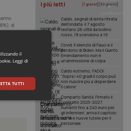
I più letti
.
[7 giorni]
[30 giorni]
 hanno
Caldo, segnali di lenta ritirata
dell'ondata: il 7 agosto
8%), di
restano 26 città da bollino
ttività
rosso, l'8 scendono a 19
Covid. Il silenzio di Fauci e il
perdono di Biden. Ma il Quinto
ata in grado
ilizzando il
Emendamento non è
ovo e,
cookie.
Leggi di
un’ammissione di colpa
ndamentale
Caldo estremo, FADOI:
“Sopra i 40 gradi il corpo può
non riuscire più a disperdere
ETTA TUTTI
il calore”
Comparto Sanità. Firmato il
keting
contratto 2025-2027.
Aumenti fino a 240 euro per
gli infermieri, arriva il capitolo
sull'IA e nuove tutele per il
personale