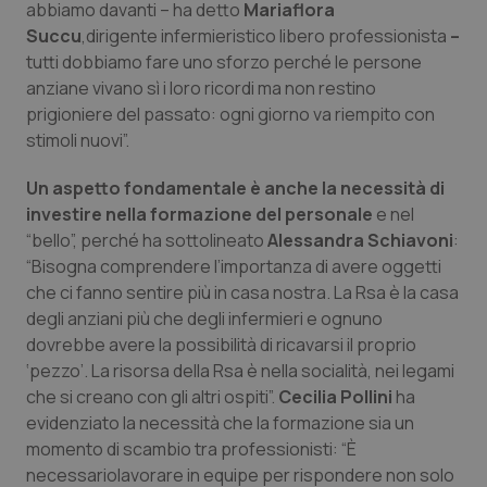
abbiamo davanti – ha detto
Mariaflora
Succu
,dirigente infermieristico libero professionista
–
Piemonte
HIV
tutti dobbiamo fare uno sforzo perché le persone
anziane vivano sì i loro ricordi ma non restino
Provincia Autonoma di Bolzano
Infezioni & Febbre
prigioniere del passato: ogni giorno va riempito con
stimoli nuovi”.
Provincia Autonoma di Trento
Ipertensione & Scompenso
Un aspetto fondamentale è anche la necessità di
Puglia
Malattie rare
investire nella formazione del personale
e nel
“bello”, perché ha sottolineato
Alessandra Schiavoni
:
Sardegna
Malattia di Crohn & Rettocolite Ulcerosa
“Bisogna comprendere l’importanza di avere oggetti
che ci fanno sentire più in casa nostra. La Rsa è la casa
degli anziani più che degli infermieri e ognuno
Sicilia
Neuroscienze & patologie neurodegenerative
dovrebbe avere la possibilità di ricavarsi il proprio
‘pezzo’. La risorsa della Rsa è nella socialità, nei legami
Toscana
Obesità
che si creano con gli altri ospiti”.
Cecilia Pollini
ha
evidenziato la necessità che la formazione sia un
Umbria
Oftalmologia
momento di scambio tra professionisti: “È
necessariolavorare in equipe per rispondere non solo