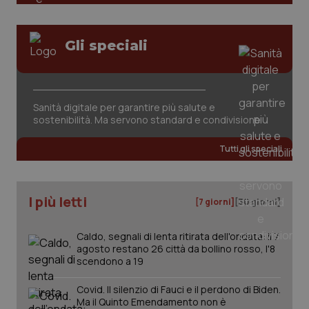
Gli speciali
Sanità digitale per garantire più salute e
sostenibilità. Ma servono standard e condivisione
Tutti gli speciali
PHPSESSID
Sessio
PHP.net
www.quotidianosanita.it
I più letti
[7 giorni]
[30 giorni]
Caldo, segnali di lenta ritirata dell'ondata: il 7
agosto restano 26 città da bollino rosso, l'8
scendono a 19
Covid. Il silenzio di Fauci e il perdono di Biden.
Ma il Quinto Emendamento non è