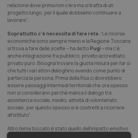
relazione dove prima non c’era ma si tratta di un
Salute orale & impianti
progetto lungo, per il quale dobbiamo continuare a
lavorare”.
Sangue & coagulazione
Soprattutto c’è necessita di fare rete.
“Le risorse
Tiroide
economiche sono sempre meno e la Regione Toscana
si trova a fare delle scelte – ha detto
Pugi
– ma c’è
Tumore al seno
anche integrazione fra pubblico, privato accreditato,
privato puro. Bisogna trovare la giusta misura per far sì
che tutti i vari attori dialoghino avendo come punto di
Tumore ovarico
partenza la persona. Prima della Rsa ci dovrebbero
essere passaggi intermedi territoriali che ora spesso
Tumori del Polmone & Testa Collo
non si considerano perché manca il dialogo tra
assistenza sociale, medici, attività di volontariato
Tumori gastrointestinali
sociale; per questo spesso si è costretti a ricorrere
all’istituto”.
Ulcera & Reflusso
Altro tema toccato è stato quello dell’impatto emotivo
Vaccini
che può avere la quotidianità nella Rsa su uno studente