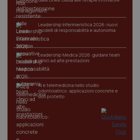
tracking-sites-ironfish-
www.quotidianosanita.it
4
session-id
settim
Leadership Infermieristica 2026: nuovi
2 gior
modelli di responsabilità e autonomia
_ga
1 anno
Google LLC
Leadership Medica 2026: guidare team
mes
.quotidianosanita.it
clinici ad alte prestazioni
AI e telemedicina nello studio
odontoiatrico: applicazioni concrete e
uso protetto