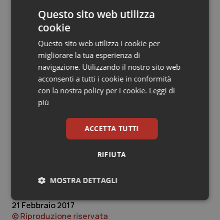
neolaureato. “Il rischio dei neolaureati è il burnout – ha
Questo sito web utilizza
detto Schiavoni – per questo è molto importante la
cookie
formazione sui temi emotivi: se non si insegna ai
Questo sito web utilizza i cookie per
ragazzi come gestire le emozioni non li si mette in
migliorare la tua esperienza di
condizione di lavorare serenamente”.
navigazione. Utilizzando il nostro sito web
Si è parlato anche di contenzione, in relazione al
acconsenti a tutti i cookie in conformità
delicato equilibrio fra libertà personale e sicurezza dei
con la nostra policy per i cookie.
Leggi di
pazienti, riallacciandosi alla necessità di educare alla
più
relazione. E ancora i progetti delle Rsa con le scuole:
“per gli anziani – ha detto
Schiavoni
– giocare come i
ACCETTA TUTTI
bambini è positivo. Si crea un clima di compensazione
e scambio, anziani e bambini imparano l’uno dall’altro,
RIFIUTA
soprattutto quando c’è una continuità. Gli anziani più
sono creativi più riescono a conservare la loro vitalità”.
MOSTRA DETTAGLI
Necessari
Statistici
Marketing
21 Febbraio 2017
© Riproduzione riservata