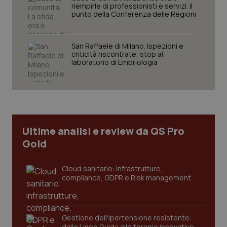
riempirle di professionisti e servizi. Il
punto della Conferenza delle Regioni
San Raffaele di Milano. Ispezioni e
criticità riscontrate, stop al
laboratorio di Embriologia
CookieScriptConsent
5 mesi
CookieScript
settim
www.quotidianosanita.it
Ultime analisi e review da QS Pro
Gold
Cloud sanitario: infrastrutture,
compliance, GDPR e Risk management
tracking-sites-ironfish-
www.quotidianosanita.it
4
tracking-enable
settim
2 gior
Gestione dell'Ipertensione resistente:
dalle Linee Guida alle terapie innovative