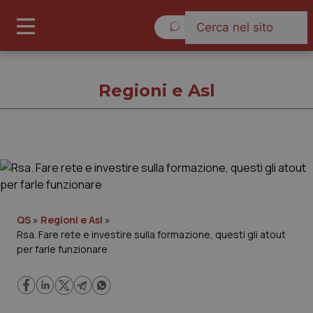
Sabato 8 Agosto 2026
Regioni e Asl
Regioni e Asl
Cronache
QS
»
Regioni e Asl
»
Rsa. Fare rete e investire sulla formazione, questi gli atout
Governo e Parlamento
per farle funzionare
Regioni e Asl
Lavoro e Professioni