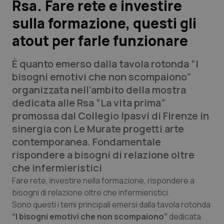
Rsa. Fare rete e investire
sulla formazione, questi gli
Scienza e Farmaci
atout per farle funzionare
Studi e Analisi
È quanto emerso dalla tavola rotonda “I
Lettere al direttore
bisogni emotivi che non scompaiono”
organizzata nell’ambito della mostra
Edizioni Regionali
dedicata alle Rsa “La vita prima”
promossa dal Collegio Ipasvi di Firenze in
QS Pro
sinergia con Le Murate progetti arte
contemporanea. Fondamentale
Professionisti Sanitari.AI
rispondere a bisogni di relazione oltre
che infermieristici
Abruzzo
QS Pro Gold
Fare rete, investire nella formazione, rispondere a
bisogni di relazione oltre che infermieristici.
QS Club
Newsletter
Sono questi i temi principali emersi dalla tavola rotonda
Basilicata
Artrite & artrosi
“I bisogni emotivi che non scompaiono”
dedicata