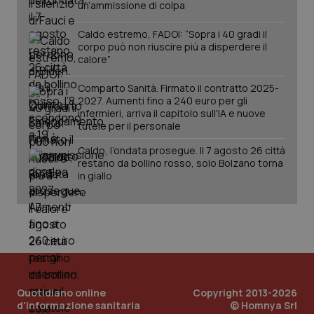
un’ammissione di colpa
Caldo estremo, FADOI: “Sopra i 40 gradi il
corpo può non riuscire più a disperdere il
calore”
Comparto Sanità. Firmato il contratto 2025-
2027. Aumenti fino a 240 euro per gli
_ga_KM60CM4NPH
.quotidianosanita.it
1 anno
mes
infermieri, arriva il capitolo sull'IA e nuove
tutele per il personale
Caldo, l’ondata prosegue. Il 7 agosto 26 città
restano da bollino rosso, solo Bolzano torna
in giallo
Fornitore
/
Nome
Scadenza
Descrizion
Dominio
Nome
Fornitore
/
Dominio
Scadenza
Des
_ga_0VMQEQKQ1N
.quotidianosanita.it
1 anno 1
Questo
mese
cookie
VISITOR_INFO1_LIVE
5 mesi 4
Que
Google LLC
viene
settimane
imp
.youtube.com
Quotidiano online
Copyright 2013-2026
utilizzato
You
d'informazione sanitaria
© Homnya Srl
da Google
ten