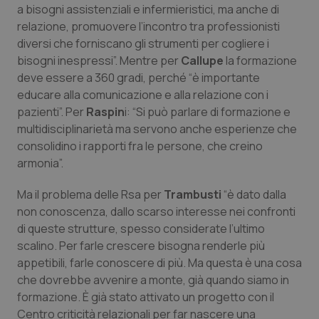
Valle D’Aosta
Oncodermatologia
a bisogni assistenziali e infermieristici, ma anche di
relazione, promuovere l’incontro tra professionisti
Veneto
Oncoematologia
diversi che forniscano gli strumenti per cogliere i
bisogni inespressi”. Mentre per
Callupe
la formazione
Oncologia & Nutrizione
deve essere a 360 gradi, perché “è importante
educare alla comunicazione e alla relazione con i
pazienti”. Per
Raspin
i: “Si può parlare di formazione e
Psoriasi & pelle
multidisciplinarietà ma servono anche esperienze che
consolidino i rapporti fra le persone, che creino
Quotidiano Cardiologia
armonia”.
Quotidiano Chirurgia
Ma il problema delle Rsa per
Trambusti
“è dato dalla
non conoscenza, dallo scarso interesse nei confronti
Quotidiano Oncologia
di queste strutture, spesso considerate l’ultimo
scalino. Per farle crescere bisogna renderle più
Quotidiano Pediatria
appetibili, farle conoscere di più. Ma questa è una cosa
che dovrebbe avvenire a monte, già quando siamo in
formazione. È già stato attivato un progetto con il
Rene & patologie urogenitali
Centro criticità relazionali per far nascere una