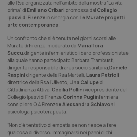
alle Rsa organizzata nell’ambito della mostra “La vita
Calabria
Asma & BPCO
prima” di
Emiliano Cribari
promossa dal
Collegio
Ipasvi di Firenze
in sinergia con
Le Murate progetti
Campania
Car-T
arte contemporanea
.
Emilia-Romagna
Colesterolo & coronaropatie
Un confronto che si è tenuta nei giorni scorsi alle
Murate di Firenze, moderato da
Mariaflora
Friuli Venezia Giulia
Dermatite Atopica
Succu
,dirigente infermieristico libero professionistae
alla quale hanno partecipato Barbara Trambusti,
dirigente responsabile di area socio sanitaria,
Daniele
Lazio
Diabete & glucometri
Raspini
dirigente della Rsa Martelli,
Laura Petrioli
direttrice della Rsa l’Uliveto,
Lina Callupe
di
Liguria
Disturbi dell’umore
Cittadinanza Attiva,
Cecilia Pollini
vicepresidente del
Collegio Ipasvi di Firenze,
Corinna Pugi
infermiera
Lombardia
Dolore
consigliere Q 4 Firenze
e Alessandra Schiavoni
psicologa psicoterapeuta.
Marche
Donna & Salute
“Non c’è tentativo di empatia se non riesce a fare
Molise
Epatiti
qualcosa di diverso: immaginarsi nei panni di chi