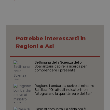
Necessari
Statistici
Marketing
I cookie necessari contribuiscono a rendere fruibile il
Potrebbe interessarti in
sito web abilitandone funzionalità di base quali la
navigazione sulle pagine e l'accesso alle aree
Regioni e Asl
protette del sito. Il sito web non è in grado di
funzionare correttamente senza questi cookie.
Nome
Fornitore
/
Dominio
Scaden
Settimana della Scienza dello
VISITOR_PRIVACY_METADATA
5 mesi
YouTube
Spallanzani: capire la ricerca per
settim
.youtube.com
comprendere il presente
Regione Lombardia scrive al ministro
Schillaci: “Gli attuali indicatori non
fotografano la qualità reale del Ssn”
Case di comunità. La sfida ora è