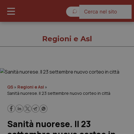
Giovedì 6 Agosto 2026
Regioni e Asl
Regioni e Asl
Cronache
QS
»
Regioni e Asl
»
Sanità nuorese. Il 23 settembre nuovo corteo in città
Governo e Parlamento
Regioni e Asl
Sanità nuorese. Il 23
Lavoro e Professioni