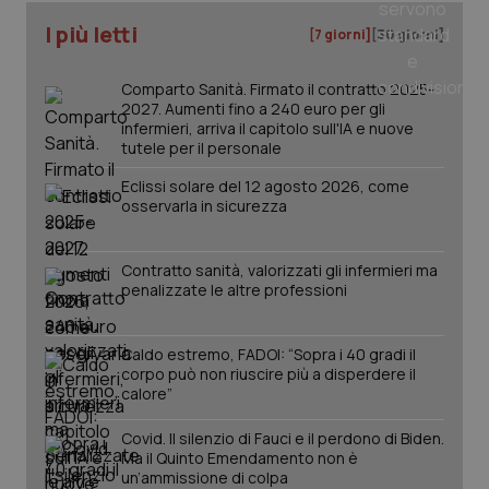
I più letti
[7 giorni]
[30 giorni]
_ga
1 anno
Google LLC
mes
.quotidianosanita.it
Comparto Sanità. Firmato il contratto 2025-
2027. Aumenti fino a 240 euro per gli
infermieri, arriva il capitolo sull'IA e nuove
tutele per il personale
Eclissi solare del 12 agosto 2026, come
osservarla in sicurezza
Contratto sanità, valorizzati gli infermieri ma
penalizzate le altre professioni
Caldo estremo, FADOI: “Sopra i 40 gradi il
corpo può non riuscire più a disperdere il
calore”
Covid. Il silenzio di Fauci e il perdono di Biden.
Ma il Quinto Emendamento non è
un’ammissione di colpa