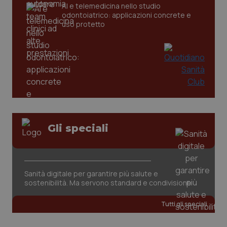
CookieScriptConsent
5 mesi
CookieScript
AI e telemedicina nello studio
settim
www.quotidianosanita.it
odontoiatrico: applicazioni concrete e
uso protetto
Gli speciali
tracking-sites-ironfish-
www.quotidianosanita.it
4
tracking-enable
settim
2 gior
Sanità digitale per garantire più salute e
sostenibilità. Ma servono standard e condivisione
tracking-sites-ironfish-
www.quotidianosanita.it
4
session-id
settim
2 gior
Tutti gli speciali