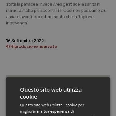
Valle D’Aosta
Oncodermatologia
stata la panacea, invece Ares gestisce la sanità in
maniera molto più accentrata. Così non possiamo più
Veneto
Oncoematologia
andare avanti, ora è il momento che la Regione
intervenga”.
Oncologia & Nutrizione
16 Settembre 2022
Psoriasi & pelle
© Riproduzione riservata
Quotidiano Cardiologia
Quotidiano Chirurgia
Quotidiano Oncologia
Potrebbe interessarti in
Questo sito web utilizza
Quotidiano Pediatria
cookie
Regioni e Asl
Questo sito web utilizza i cookie per
Rene & patologie urogenitali
migliorare la tua esperienza di
West Nile, quinto caso in provincia di