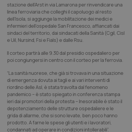
Calabria
Asma & BPCO
stazione dell’Arst in via Lamarona per rinvendicare una
linea ferroviaria che colleghi il capoluogo al resto
dell’Isola, si aggiunge la mobilitazione dei medici e
Campania
Car-T
infermieri dell’ospedale San Francesco, affiancati dai
sindaci del territorio, dai sindacati della Sanità (Cgil, Cisl
Emilia-Romagna
Colesterolo & coronaropatie
e Uil, Nursind, Fsi e Fials) e dalle Rsu.
Friuli Venezia Giulia
Dermatite Atopica
Il corteo partirà alle 9.30 dal presidio ospedaliero per
poi congiungersi in centro con il corteo per la ferrovia.
Lazio
Diabete & glucometri
“La sanità nuorese, che già si trovava in una situazione
di emergenza dovuta ai tagli e ai vari interventi di
Liguria
Disturbi dell’umore
riordino delle Asl, è stata travolta dal fenomeno
pandemico – è stato spiegato in conferenza stampa
Lombardia
Dolore
ieri dai promotori della protesta – Inesorabile è stato il
depotenziamento delle strutture ospedaliere e le
Marche
Donna & Salute
grida di allarme, che si sono levate, ben poco hanno
prodotto. A farne le spese gli utenti e i lavoratori,
Molise
Epatiti
condannati ad operare in condizioni intollerabili”.