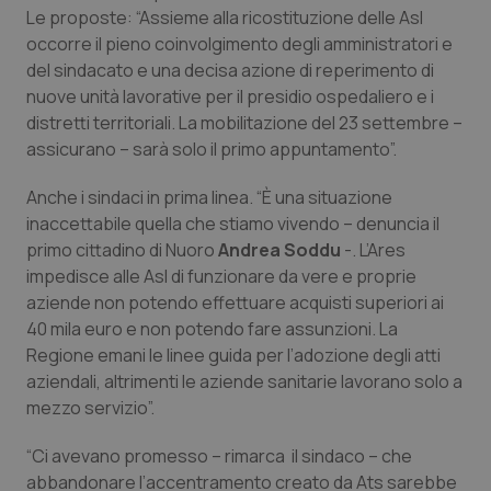
Le proposte: “Assieme alla ricostituzione delle Asl
Piemonte
HIV
occorre il pieno coinvolgimento degli amministratori e
del sindacato e una decisa azione di reperimento di
Provincia Autonoma di Bolzano
Infezioni & Febbre
nuove unità lavorative per il presidio ospedaliero e i
distretti territoriali. La mobilitazione del 23 settembre –
assicurano – sarà solo il primo appuntamento”.
Provincia Autonoma di Trento
Ipertensione & Scompenso
Anche i sindaci in prima linea. “È una situazione
Puglia
Malattie rare
inaccettabile quella che stiamo vivendo – denuncia il
primo cittadino di Nuoro
Andrea Soddu
-. L’Ares
Sardegna
Malattia di Crohn & Rettocolite Ulcerosa
impedisce alle Asl di funzionare da vere e proprie
aziende non potendo effettuare acquisti superiori ai
Sicilia
Neuroscienze & patologie neurodegenerative
40 mila euro e non potendo fare assunzioni. La
Regione emani le linee guida per l’adozione degli atti
Toscana
Obesità
aziendali, altrimenti le aziende sanitarie lavorano solo a
mezzo servizio”.
Umbria
Oftalmologia
“Ci avevano promesso – rimarca il sindaco – che
abbandonare l’accentramento creato da Ats sarebbe