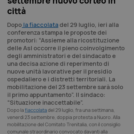
settembre nuovo corteo in
città
Scienza e Farmaci
Dopo
la fiaccolata
del 29 luglio, ieri alla
Studi e Analisi
conferenza stampa le proposte dei
promotori: “Assieme alla ricostituzione
Lettere al direttore
delle Asl occorre il pieno coinvolgimento
degli amministratori e del sindacato e
Edizioni Regionali
una decisa azione di reperimento di
nuove unità lavorative per il presidio
QS Pro
ospedaliero e i distretti territoriali. La
mobilitazione del 23 settembre sarà solo
Professionisti Sanitari.AI
il primo appuntamento”. Il sindaco:
“Situazione inaccettabile”.
Abruzzo
QS Pro Gold
Dopo la
fiaccolata
del 29 luglio, fra una settimana,
venerdì 23 settembre, doppia protesta a Nuoro. Alla
QS Club
Newsletter
Basilicata
Artrite & artrosi
mobilitazione del Comitato Trenitalia, con il consiglio
comunale straordinario convocato davanti alla