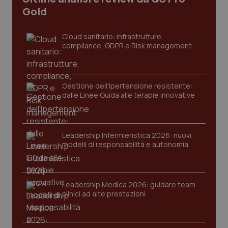
I cookie necessari contribuiscono a rendere fruibile il
Gold
sito web abilitandone funzionalità di base quali la
navigazione sulle pagine e l'accesso alle aree
protette del sito. Il sito web non è in grado di
Cloud sanitario: infrastrutture,
funzionare correttamente senza questi cookie.
compliance, GDPR e Risk management
Nome
Fornitore
/
Dominio
Scaden
VISITOR_PRIVACY_METADATA
5 mesi
YouTube
settim
.youtube.com
Gestione dell'Ipertensione resistente:
dalle Linee Guida alle terapie innovative
Leadership Infermieristica 2026: nuovi
modelli di responsabilità e autonomia
Leadership Medica 2026: guidare team
clinici ad alte prestazioni