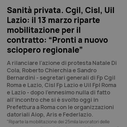
Sanità privata. Cgil, Cisl, Uil
Scienza e Farmaci
Lazio: il 13 marzo riparte
mobilitazione per il
Studi e Analisi
contratto: “Pronti a nuovo
Lettere al direttore
sciopero regionale”
Edizioni Regionali
A rilanciare l’azione di protesta Natale Di
Cola, Roberto Chierchia e Sandro
QS Pro
Bernardini - segretari generali di Fp Cgil
Roma e Lazio, Cisl Fp Lazio e Uil Fpl Roma
Professionisti Sanitari.AI
e Lazio - dopo l’ennesimo nulla di fatto
all’incontro che si è svolto oggi in
Abruzzo
QS Pro Gold
Prefettura a Roma con le organizzazioni
datoriali Aiop, Aris e Federlazio.
QS Club
Newsletter
Basilicata
Artrite & artrosi
"Riparte la mobilitazione dei 25mila lavoratori delle