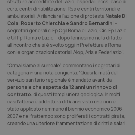
strutture accreditate del Lazio, ospedali, Irccs, case di
Calabria
Asma & BPCO
cura, centri di riabilitazione, Rsa e centri territoriali e
ambulatoriali. A rilanciare l’azione di protesta
Natale Di
Campania
Car-T
Cola, Roberto Chierchia e Sandro Bernardini
–
segretari generali di Fp Cgil Roma e Lazio, Cisl Fp Lazio
Emilia-Romagna
Colesterolo & coronaropatie
e Uil Fpl Roma e Lazio – dopo l’ennesimo nulla di fatto
all’incontro che si è svolto oggi in Prefettura a Roma
Friuli Venezia Giulia
Dermatite Atopica
con le organizzazioni datoriali Aiop, Aris e Federlazio".
“Ormai siamo al surreale”, commentano i segretari di
Lazio
Diabete & glucometri
categoria in una nota congiunta. “Quasi la metà del
servizio sanitario regionale è mandato avanti da
Liguria
Disturbi dell’umore
personale che aspetta da 12 anni un rinnovo di
contratto
: di questi tempi un’era geologica. In molti
Lombardia
Dolore
casi l’attesa è addirittura di 14 anni visto che non è
stato applicato nemmeno il biennio economico 2006-
Marche
Donna & Salute
2007 e nel frattempo sono proliferati i contratti pirata,
creando una ulteriore frammentazione di diritti e salari.
Molise
Epatiti