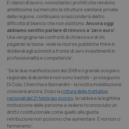
E i datori di lavoro, nonostante i profitti che rendono
ambitissime sul mercato le strutture sanitarie private
Piemonte
HIV
della regione, continuano a nascondersi dietro
difficoltà di bilancio che non esistono.
Ancora oggi
Provincia Autonoma di Bolzano
Infezioni & Febbre
abbiamo sentito parlare di rinnovo a 'zero euro'
.
Una vergogna nei confronti di chi lavora e di chi,
Provincia Autonoma di Trento
Ipertensione & Scompenso
pagando le tasse, vede le risorse pubbliche finire in
dividendi agli azionisti a fronte di zero investimenti in
Puglia
Malattie rare
professionalità e competenze”.
Sardegna
Malattia di Crohn & Rettocolite Ulcerosa
“Se le due manifestazioni del 2018 e il grande sciopero
regionale di dicembre non sono bastati – proseguono
Di Cola, Chierchia e Bernardini – la nostra mobilitazione
Sicilia
Neuroscienze & patologie neurodegenerative
crescerà ancora. Dopo la
rottura delle trattative
nazionali del 21 febbraio scorso
, la rabbia e la legittima
Toscana
Obesità
motivazione delle persone a vedersi riconosciuto un
diritto costituzionale come quello alla giusta
Umbria
Oftalmologia
retribuzione non possono che aumentare. E noi non ci
fermeremo”.