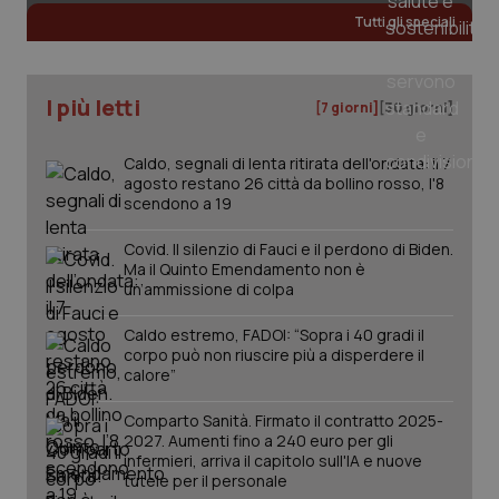
Tutti gli speciali
_ga
1 anno
Google LLC
mes
.quotidianosanita.it
I più letti
[7 giorni]
[30 giorni]
Caldo, segnali di lenta ritirata dell'ondata: il 7
agosto restano 26 città da bollino rosso, l'8
scendono a 19
Covid. Il silenzio di Fauci e il perdono di Biden.
Ma il Quinto Emendamento non è
un’ammissione di colpa
Caldo estremo, FADOI: “Sopra i 40 gradi il
corpo può non riuscire più a disperdere il
calore”
Comparto Sanità. Firmato il contratto 2025-
2027. Aumenti fino a 240 euro per gli
infermieri, arriva il capitolo sull'IA e nuove
tutele per il personale