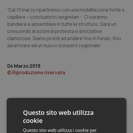
Valle D’Aosta
Oncodermatologia
“Dal 13 marzo ripartiremo con una mobilitazione forte e
Veneto
Oncoematologia
capillare – concludono i segretari -. Ci saranno
bandiere e assemblee in tutte le strutture. Sarà un
crescendo di azioni di protesta e di iniziative
Oncologia & Nutrizione
clamorose. Siamo pronti ad andare fino in fondo, fino
ad arrivare ad un nuovo sciopero regionale”.
Psoriasi & pelle
Quotidiano Cardiologia
04 Marzo 2019
© Riproduzione riservata
Quotidiano Chirurgia
Quotidiano Oncologia
Quotidiano Pediatria
Questo sito web utilizza
cookie
Potrebbe interessarti in
Rene & patologie urogenitali
Lazio
Questo sito web utilizza i cookie per