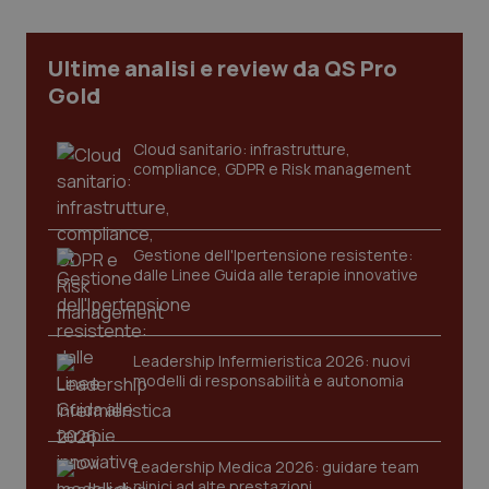
Necessari
Statistici
Marketing
I cookie necessari contribuiscono a rendere fruibile il
Ultime analisi e review da QS Pro
sito web abilitandone funzionalità di base quali la
navigazione sulle pagine e l'accesso alle aree
Gold
protette del sito. Il sito web non è in grado di
funzionare correttamente senza questi cookie.
Cloud sanitario: infrastrutture,
Nome
Fornitore
/
Dominio
Scaden
compliance, GDPR e Risk management
VISITOR_PRIVACY_METADATA
5 mesi
YouTube
settim
.youtube.com
Gestione dell'Ipertensione resistente:
dalle Linee Guida alle terapie innovative
Leadership Infermieristica 2026: nuovi
modelli di responsabilità e autonomia
Leadership Medica 2026: guidare team
clinici ad alte prestazioni