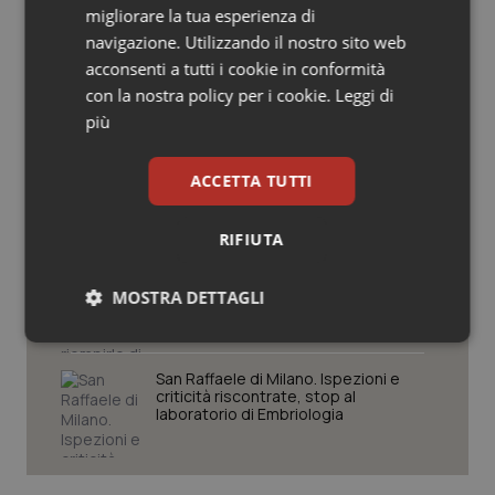
migliorare la tua esperienza di
Salute orale & impianti
navigazione. Utilizzando il nostro sito web
Settimana della Scienza dello
acconsenti a tutti i cookie in conformità
Sangue & coagulazione
Spallanzani: capire la ricerca per
con la nostra policy per i cookie.
Leggi di
comprendere il presente
più
Tiroide
Regione Lombardia scrive al ministro
ACCETTA TUTTI
Schillaci: “Gli attuali indicatori non
Tumore al seno
fotografano la qualità reale del Ssn”
RIFIUTA
Tumore ovarico
Case di comunità. La sfida ora è
riempirle di professionisti e servizi. Il
MOSTRA DETTAGLI
punto della Conferenza delle Regioni
Tumori del Polmone & Testa Collo
Necessari
Statistici
Marketing
Tumori gastrointestinali
San Raffaele di Milano. Ispezioni e
criticità riscontrate, stop al
laboratorio di Embriologia
Ulcera & Reflusso
Vaccini