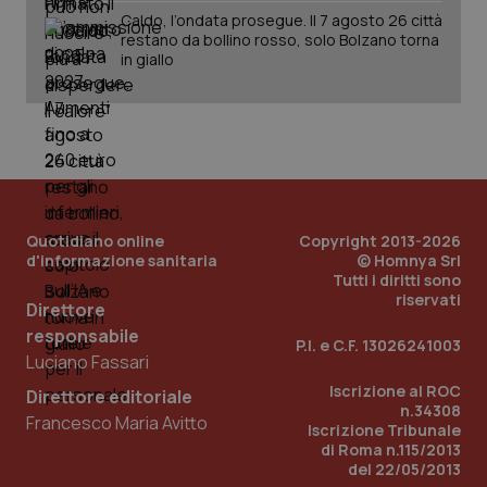
Caldo, l’ondata prosegue. Il 7 agosto 26 città
restano da bollino rosso, solo Bolzano torna
in giallo
PHPSESSID
Sessio
PHP.net
www.quotidianosanita.it
Quotidiano online
Copyright 2013-2026
d'informazione sanitaria
© Homnya Srl
Tutti i diritti sono
riservati
Direttore
responsabile
P.I. e C.F. 13026241003
Luciano Fassari
Iscrizione al ROC
Direttore editoriale
n.34308
Francesco Maria Avitto
Iscrizione Tribunale
di Roma n.115/2013
del 22/05/2013