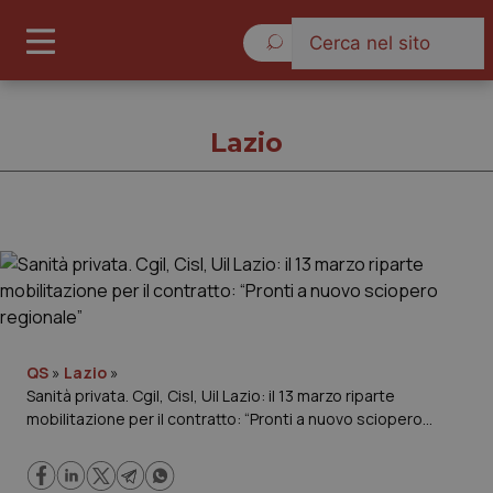
Domenica 9 Agosto 2026
Lazio
Lazio
Cronache
Governo e Parlamento
QS
»
Lazio
»
Sanità privata. Cgil, Cisl, Uil Lazio: il 13 marzo riparte
mobilitazione per il contratto: “Pronti a nuovo sciopero
Regioni e Asl
regionale”
Lavoro e Professioni