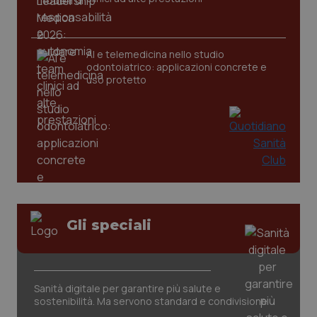
CookieScriptConsent
5 mesi
CookieScript
settim
www.quotidianosanita.it
AI e telemedicina nello studio
odontoiatrico: applicazioni concrete e
uso protetto
tracking-sites-ironfish-
www.quotidianosanita.it
4
tracking-enable
settim
Gli speciali
2 gior
tracking-sites-ironfish-
www.quotidianosanita.it
4
Sanità digitale per garantire più salute e
session-id
settim
sostenibilità. Ma servono standard e condivisione
2 gior