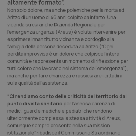
altamente formato”.
Calabria
Asma & BPCO
Non solo dolore, ma anche polemiche per la morta ad
Aritzo di un uomo di 46 anni colpito da infarto. Una
Campania
Car-T
vicenda su cui anche l’Azienda Regionale per
l’emergenza urgenza (Areus) è voluta intervenire per
Emilia-Romagna
Colesterolo & coronaropatie
esprimere innanzitutto vicinanza e cordoglio alla
famiglia della persona deceduta ad Aritzo (“Ogni
Friuli Venezia Giulia
Dermatite Atopica
perdita improvvisa è un dolore che colpisce l’intera
comunità e rappresenta un momento di riflessione per
Lazio
Diabete & glucometri
tutti coloro che lavorano nel sistema dell’emergenza”),
ma anche per fare chiarezza e rassicurare i cittadini
sulla qualità dell’assistenza.
Liguria
Disturbi dell’umore
“Ci rendiamo conto delle criticità del territorio dal
Lombardia
Dolore
punto di vista sanitario
per l’annosa carenza di
medici, guardie mediche e pediatri che rendono
Marche
Donna & Salute
ulteriormente complessa la stessa attività di Areus,
comunque sempre presente nella sua mission
Molise
Epatiti
istituzionale” ribadisce il Commissario Straordinario