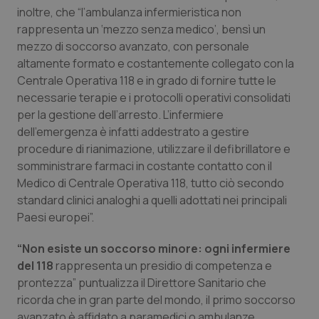
inoltre, che “l’ambulanza infermieristica non
Salute orale & impianti
rappresenta un ‘mezzo senza medico’, bensì un
mezzo di soccorso avanzato, con personale
Sangue & coagulazione
altamente formato e costantemente collegato con la
Centrale Operativa 118 e in grado di fornire tutte le
Tiroide
necessarie terapie e i protocolli operativi consolidati
per la gestione dell’arresto. L’infermiere
Tumore al seno
dell’emergenza è infatti addestrato a gestire
procedure di rianimazione, utilizzare il defibrillatore e
Tumore ovarico
somministrare farmaci in costante contatto con il
Medico di Centrale Operativa 118, tutto ciò secondo
standard clinici analoghi a quelli adottati nei principali
Tumori del Polmone & Testa Collo
Paesi europei”.
Tumori gastrointestinali
“Non esiste un soccorso minore: ogni infermiere
del 118
rappresenta un presidio di competenza e
Ulcera & Reflusso
prontezza” puntualizza il Direttore Sanitario che
ricorda che in gran parte del mondo, il primo soccorso
Vaccini
avanzato è affidato a paramedici o ambulanze