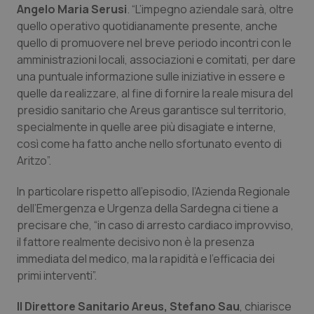
Angelo Maria Serusi
. “L’impegno aziendale sarà, oltre
Piemonte
HIV
quello operativo quotidianamente presente, anche
quello di promuovere nel breve periodo incontri con le
amministrazioni locali, associazioni e comitati, per dare
Provincia Autonoma di Bolzano
Infezioni & Febbre
una puntuale informazione sulle iniziative in essere e
quelle da realizzare, al fine di fornire la reale misura del
Provincia Autonoma di Trento
Ipertensione & Scompenso
presidio sanitario che Areus garantisce sul territorio,
specialmente in quelle aree più disagiate e interne,
Puglia
Malattie rare
così come ha fatto anche nello sfortunato evento di
Aritzo”.
Sardegna
Malattia di Crohn & Rettocolite Ulcerosa
In particolare rispetto all’episodio, l’Azienda Regionale
Sicilia
Neuroscienze & patologie neurodegenerative
dell’Emergenza e Urgenza della Sardegna ci tiene a
precisare che, “in caso di arresto cardiaco improvviso,
il fattore realmente decisivo non è la presenza
Toscana
Obesità
immediata del medico, ma la rapidità e l’efficacia dei
primi interventi”.
Umbria
Oftalmologia
Il Direttore Sanitario Areus, Stefano Sau
, chiarisce