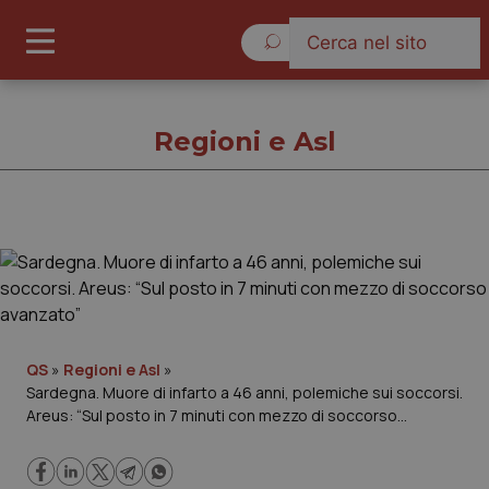
Venerdì 7 Agosto 2026
Regioni e Asl
Regioni e Asl
Cronache
Governo e Parlamento
QS
»
Regioni e Asl
»
Sardegna. Muore di infarto a 46 anni, polemiche sui soccorsi.
Areus: “Sul posto in 7 minuti con mezzo di soccorso
Regioni e Asl
avanzato”
Lavoro e Professioni