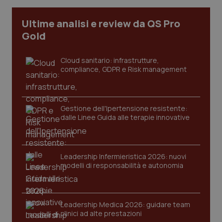
Ultime analisi e review da QS Pro
tracking-sites-ironfish-
www.quotidianosanita.it
4
Gold
tracking-enable
settim
2 gior
Cloud sanitario: infrastrutture,
compliance, GDPR e Risk management
tracking-sites-ironfish-
www.quotidianosanita.it
4
session-id
settim
2 gior
Gestione dell'Ipertensione resistente:
dalle Linee Guida alle terapie innovative
_ga
1 anno
Google LLC
mes
.quotidianosanita.it
Leadership Infermieristica 2026: nuovi
modelli di responsabilità e autonomia
Leadership Medica 2026: guidare team
clinici ad alte prestazioni