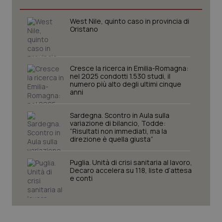
West Nile, quinto caso in provincia di
Oristano
Cresce la ricerca in Emilia-Romagna:
nel 2025 condotti 1.530 studi, il
numero più alto degli ultimi cinque
anni
Sardegna. Scontro in Aula sulla
variazione di bilancio, Todde:
CookieScriptConsent
5 mesi
CookieScript
“Risultati non immediati, ma la
settim
www.quotidianosanita.it
direzione è quella giusta”
Puglia. Unità di crisi sanitaria al lavoro,
Decaro accelera su 118, liste d’attesa
e conti