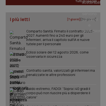
Tutti gli speciali
I più letti
[7 giorni]
[30 giorni]
Comparto Sanità. Firmato il contratto 2025-
2027. Aumenti fino a 240 euro per gli
infermieri, arriva il capitolo sull'IA e nuove
tutele per il personale
Eclissi solare del 12 agosto 2026, come
osservarla in sicurezza
_ga_KM60CM4NPH
.quotidianosanita.it
1 anno
mes
Contratto sanità, valorizzati gli infermieri ma
penalizzate le altre professioni
Caldo estremo, FADOI: “Sopra i 40 gradi il
corpo può non riuscire più a disperdere il
calore”