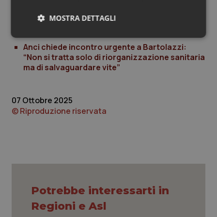
nessun cittadino resti solo nei minuti che fanno la
differenza”.
MOSTRA DETTAGLI
Necessari
Statistici
Marketing
Anci chiede incontro urgente a Bartolazzi:
“Non si tratta solo di riorganizzazione sanitaria
ma di salvaguardare vite”
07 Ottobre 2025
Necessari
Statistici
Marketing
© Riproduzione riservata
I cookie necessari contribuiscono a rendere fruibile il
sito web abilitandone funzionalità di base quali la
navigazione sulle pagine e l'accesso alle aree
protette del sito. Il sito web non è in grado di
funzionare correttamente senza questi cookie.
Nome
Fornitore
/
Dominio
Scaden
VISITOR_PRIVACY_METADATA
5 mesi
YouTube
Potrebbe interessarti in
settim
.youtube.com
Regioni e Asl