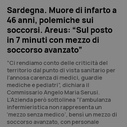
Sardegna. Muore di infarto a
Scienza e Farmaci
46 anni, polemiche sui
soccorsi. Areus: “Sul posto
Studi e Analisi
in 7 minuti con mezzo di
Lettere al direttore
soccorso avanzato”
Edizioni Regionali
“Ci rendiamo conto delle criticità del
territorio dal punto di vista sanitario per
QS Pro
l’annosa carenza di medici, guardie
mediche e pediatri”, dichiara il
Professionisti Sanitari.AI
Commissario Angelo Maria Serusi.
L’Azienda però sottolinea “l’ambulanza
Abruzzo
QS Pro Gold
infermieristica non rappresenta un
‘mezzo senza medico’, bensì un mezzo di
QS Club
Newsletter
Basilicata
Artrite & artrosi
soccorso avanzato, con personale