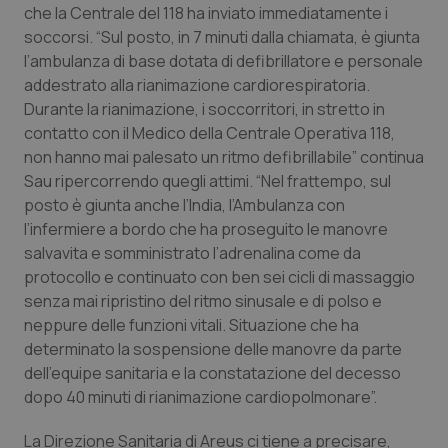
Valle D’Aosta
Oncodermatologia
che la Centrale del 118 ha inviato immediatamente i
soccorsi. “Sul posto, in 7 minuti dalla chiamata, è giunta
Veneto
Oncoematologia
l’ambulanza di base dotata di defibrillatore e personale
addestrato alla rianimazione cardiorespiratoria.
Oncologia & Nutrizione
Durante la rianimazione, i soccorritori, in stretto in
contatto con il Medico della Centrale Operativa 118,
non hanno mai palesato un ritmo defibrillabile” continua
Psoriasi & pelle
Sau ripercorrendo quegli attimi. “Nel frattempo, sul
posto è giunta anche l’India, l’Ambulanza con
Quotidiano Cardiologia
l’infermiere a bordo che ha proseguito le manovre
salvavita e somministrato l’adrenalina come da
Quotidiano Chirurgia
protocollo e continuato con ben sei cicli di massaggio
senza mai ripristino del ritmo sinusale e di polso e
Quotidiano Oncologia
neppure delle funzioni vitali. Situazione che ha
determinato la sospensione delle manovre da parte
Quotidiano Pediatria
dell’equipe sanitaria e la constatazione del decesso
dopo 40 minuti di rianimazione cardiopolmonare”.
Rene & patologie urogenitali
La Direzione Sanitaria di Areus ci tiene a precisare,