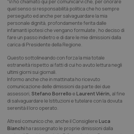
“
Vi ho chiamato qui per comunicarvi che, per onorare
quel senso si responsabilità politica che ho sempre
Piemonte
HIV
perseguito ed anche per salvaguardare la mia
personale dignità, profondamente ferita dalle
Provincia Autonoma di Bolzano
Infezioni & Febbre
infamanti ipotesi che vengano formulate , ho deciso di
fare un passo indietro e di dare le mie dimissioni dalla
Provincia Autonoma di Trento
Ipertensione & Scompenso
carica di Presidente della Regione.
Puglia
Malattie rare
Questo sottolineando con forza la mia totale
estraneità rispetto ai fatti di cui ho avuto lettura negli
ultimi giorni sui giornali.
Sardegna
Malattia di Crohn & Rettocolite Ulcerosa
Informo anche che in mattinata ho ricevuto
comunicazione delle dimissioni da parte dei due
Sicilia
Neuroscienze & patologie neurodegenerative
assessori,
Stefano Borrello
e
Laurent Viérin,
al fine
di salvaguardare le Istituzioni e tutelare con la dovuta
Toscana
Obesità
serenità il loro operato.
Umbria
Oftalmologia
Altresì comunico che, anche il Consigliere
Luca
Bianchi
ha rassegnato le proprie dimissioni dalla