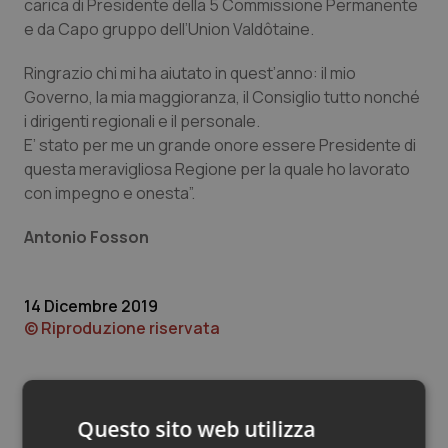
Valle D’Aosta
Oncodermatologia
carica di Presidente della 5 Commissione Permanente
e da Capo gruppo dell’Union Valdôtaine.
Veneto
Oncoematologia
Ringrazio chi mi ha aiutato in quest’anno: il mio
Governo, la mia maggioranza, il Consiglio tutto nonché
Oncologia & Nutrizione
i dirigenti regionali e il personale.
E’ stato per me un grande onore essere Presidente di
Psoriasi & pelle
questa meravigliosa Regione per la quale ho lavorato
con impegno e onesta”.
Quotidiano Cardiologia
Antonio Fosson
Quotidiano Chirurgia
14 Dicembre 2019
Quotidiano Oncologia
© Riproduzione riservata
Quotidiano Pediatria
Rene & patologie urogenitali
Questo sito web utilizza