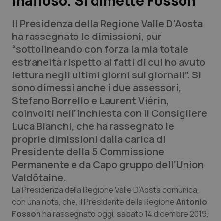
mafioso. Si dimette Fosson
Il Presidenza della Regione Valle D’Aosta
Scienza e Farmaci
ha rassegnato le dimissioni, pur
“sottolineando con forza la mia totale
Studi e Analisi
estraneità rispetto ai fatti di cui ho avuto
lettura negli ultimi giorni sui giornali”. Si
Lettere al direttore
sono dimessi anche i due assessori,
Stefano Borrello e Laurent Viérin,
Edizioni Regionali
coinvolti nell’inchiesta con il Consigliere
Luca Bianchi, che ha rassegnato le
QS Pro
proprie dimissioni dalla carica di
Presidente della 5 Commissione
Professionisti Sanitari.AI
Permanente e da Capo gruppo dell’Union
Valdôtaine.
Abruzzo
QS Pro Gold
La Presidenza della Regione Valle D’Aosta comunica,
QS Club
Newsletter
con una nota, che, il Presidente della Regione
Antonio
Basilicata
Artrite & artrosi
Fosson
ha rassegnato oggi, sabato 14 dicembre 2019,