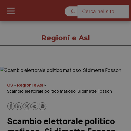
Giovedì 6 Agosto 2026
Regioni e Asl
Regioni e Asl
Cronache
QS
»
Regioni e Asl
»
Scambio elettorale politico mafioso. Si dimette Fosson
Governo e Parlamento
Regioni e Asl
Scambio elettorale politico
Lavoro e Professioni