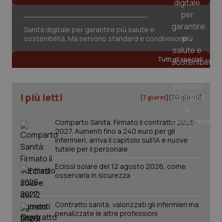
tracking-sites-ironfish-
www.quotidianosanita.it
4
session-id
settim
2 gior
Sanità digitale per garantire più salute e
sostenibilità. Ma servono standard e condivisione
Tutti gli speciali
_ga
1 anno
Google LLC
mes
.quotidianosanita.it
I più letti
[7 giorni]
[30 giorni]
Comparto Sanità. Firmato il contratto 2025-
2027. Aumenti fino a 240 euro per gli
infermieri, arriva il capitolo sull'IA e nuove
tutele per il personale
Eclissi solare del 12 agosto 2026, come
osservarla in sicurezza
Contratto sanità, valorizzati gli infermieri ma
penalizzate le altre professioni