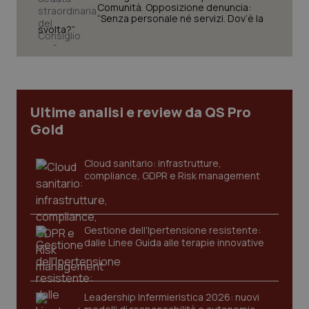
Comunità. Opposizione denuncia:
“Senza personale né servizi. Dov’è la
svolta?”
Necessari
Statistici
Marketing
I cookie necessari contribuiscono a rendere fruibile il
sito web abilitandone funzionalità di base quali la
navigazione sulle pagine e l'accesso alle aree
protette del sito. Il sito web non è in grado di
funzionare correttamente senza questi cookie.
Ultime analisi e review da QS Pro
Gold
Nome
Fornitore
/
Dominio
Scaden
VISITOR_PRIVACY_METADATA
5 mesi
YouTube
settim
.youtube.com
Cloud sanitario: infrastrutture,
compliance, GDPR e Risk management
Gestione dell'Ipertensione resistente:
dalle Linee Guida alle terapie innovative
Leadership Infermieristica 2026: nuovi