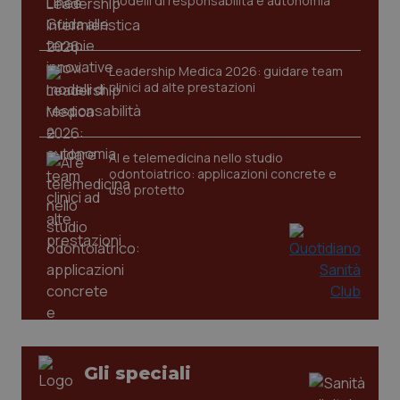
modelli di responsabilità e autonomia
Leadership Medica 2026: guidare team
CookieScriptConsent
5 mesi
CookieScript
clinici ad alte prestazioni
settim
www.quotidianosanita.it
AI e telemedicina nello studio
odontoiatrico: applicazioni concrete e
uso protetto
tracking-sites-ironfish-
www.quotidianosanita.it
4
tracking-enable
settim
2 gior
Gli speciali