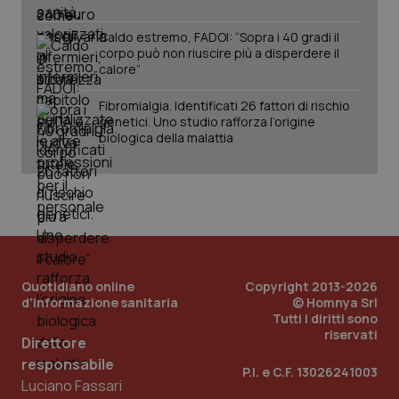
Caldo estremo, FADOI: “Sopra i 40 gradi il
corpo può non riuscire più a disperdere il
calore”
Fibromialgia. Identificati 26 fattori di rischio
genetici. Uno studio rafforza l’origine
biologica della malattia
PHPSESSID
Sessio
PHP.net
www.quotidianosanita.it
Quotidiano online
Copyright 2013-2026
d'informazione sanitaria
© Homnya Srl
Tutti i diritti sono
riservati
Direttore
responsabile
P.I. e C.F. 13026241003
Luciano Fassari