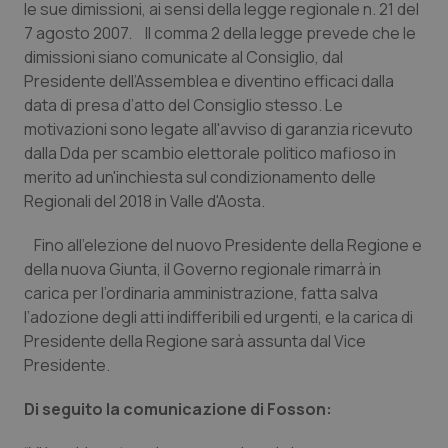
le sue dimissioni, ai sensi della legge regionale n. 21 del
Calabria
Asma & BPCO
7 agosto 2007. Il comma 2 della legge prevede che le
dimissioni siano comunicate al Consiglio, dal
Campania
Car-T
Presidente dell’Assemblea e diventino efficaci dalla
data di presa d’atto del Consiglio stesso. Le
Emilia-Romagna
Colesterolo & coronaropatie
motivazioni sono legate all'avviso di garanzia ricevuto
dalla Dda per scambio elettorale politico mafioso in
Friuli Venezia Giulia
Dermatite Atopica
merito ad un'inchiesta sul condizionamento delle
Regionali del 2018 in Valle d'Aosta.
Lazio
Diabete & glucometri
Fino all’elezione del nuovo Presidente della Regione e
della nuova Giunta, il Governo regionale rimarrà in
Liguria
Disturbi dell’umore
carica per l’ordinaria amministrazione, fatta salva
l’adozione degli atti indifferibili ed urgenti, e la carica di
Lombardia
Dolore
Presidente della Regione sarà assunta dal Vice
Presidente.
Marche
Donna & Salute
Di seguito la comunicazione di Fosson:
Molise
Epatiti