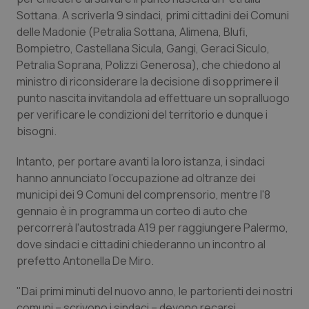
Calabria
Asma & BPCO
Sottana. A scriverla 9 sindaci, primi cittadini dei Comuni
delle Madonie (Petralia Sottana, Alimena, Blufi,
Campania
Car-T
Bompietro, Castellana Sicula, Gangi, Geraci Siculo,
Petralia Soprana, Polizzi Generosa), che chiedono al
ministro di riconsiderare la decisione di sopprimere il
Emilia-Romagna
Colesterolo & coronaropatie
punto nascita invitandola ad effettuare un sopralluogo
per verificare le condizioni del territorio e dunque i
Friuli Venezia Giulia
Dermatite Atopica
bisogni.
Lazio
Diabete & glucometri
Intanto, per portare avanti la loro istanza, i sindaci
hanno annunciato l’occupazione ad oltranze dei
Liguria
Disturbi dell’umore
municipi dei 9 Comuni del comprensorio, mentre l'8
gennaio è in programma un corteo di auto che
Lombardia
Dolore
percorrerà l'autostrada A19 per raggiungere Palermo,
dove sindaci e cittadini chiederanno un incontro al
prefetto Antonella De Miro.
Marche
Donna & Salute
"Dai primi minuti del nuovo anno, le partorienti dei nostri
Molise
Epatiti
comuni – scrivono i sindaci – devono recarsi