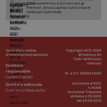
2027. Aumenti fino a 240 euro per gli
infermieri, arriva il capitolo sull'IA e nuove
tutele per il personale
Quotidiano online
Copyright 2013-2026
d'informazione sanitaria
© Homnya Srl
Tutti i diritti sono
_ga_KM60CM4NPH
.quotidianosanita.it
riservati
1 anno
Direttore
mes
responsabile
P.I. e C.F. 13026241003
Luciano Fassari
Iscrizione al ROC
Direttore editoriale
n.34308
Francesco Maria Avitto
Iscrizione Tribunale
di Roma n.115/2013
del 22/05/2013