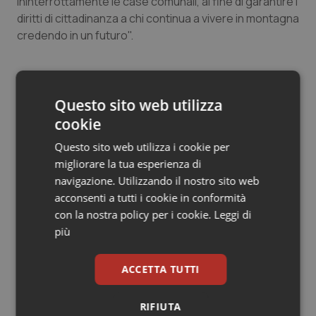
ininterrottamente le case comunali, al fine di garantire i
Salute orale & impianti
diritti di cittadinanza a chi continua a vivere in montagna
credendo in un futuro".
Sangue & coagulazione
La replica di Lorenzin: “Nessuna deroga a Punti
Tiroide
nascita con fattori di rischio”
Questo sito web utilizza
cookie
Tumore al seno
Questo sito web utilizza i cookie per
05 Gennaio 2016
Tumore ovarico
© Riproduzione riservata
migliorare la tua esperienza di
navigazione. Utilizzando il nostro sito web
acconsenti a tutti i cookie in conformità
Tumori del Polmone & Testa Collo
con la nostra policy per i cookie.
Leggi di
più
Tumori gastrointestinali
ACCETTA TUTTI
Ulcera & Reflusso
Potrebbe interessarti in
Regioni e Asl
RIFIUTA
Vaccini