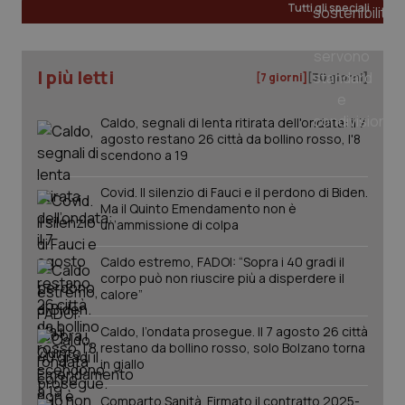
Tutti gli speciali
I più letti
[7 giorni]
[30 giorni]
Caldo, segnali di lenta ritirata dell'ondata: il 7
agosto restano 26 città da bollino rosso, l'8
scendono a 19
Covid. Il silenzio di Fauci e il perdono di Biden.
Ma il Quinto Emendamento non è
un’ammissione di colpa
Caldo estremo, FADOI: “Sopra i 40 gradi il
corpo può non riuscire più a disperdere il
calore”
PHPSESSID
Sessio
PHP.net
www.quotidianosanita.it
Caldo, l’ondata prosegue. Il 7 agosto 26 città
restano da bollino rosso, solo Bolzano torna
in giallo
Comparto Sanità. Firmato il contratto 2025-