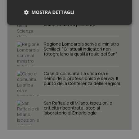
MOSTRA DETTAGLI
Settimana della Scienza dello
Spallanzani: capire la ricerca per
comprendere il presente
Necessari
Statistici
Marketing
Regione Lombardia scrive al ministro
Schillaci: “Gli attuali indicatori non
fotografano la qualità reale del Ssn”
Necessari
Statistici
Marketing
Case di comunità. La sfida ora è
riempirle di professionisti e servizi. Il
I cookie necessari contribuiscono a rendere fruibile il
punto della Conferenza delle Regioni
sito web abilitandone funzionalità di base quali la
navigazione sulle pagine e l'accesso alle aree
protette del sito. Il sito web non è in grado di
funzionare correttamente senza questi cookie.
San Raffaele di Milano. Ispezioni e
criticità riscontrate, stop al
Nome
Fornitore
/
Dominio
Scaden
laboratorio di Embriologia
VISITOR_PRIVACY_METADATA
5 mesi
YouTube
settim
.youtube.com