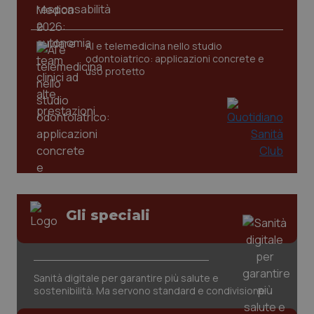
tracking-sites-ironfish-
www.quotidianosanita.it
4
AI e telemedicina nello studio
tracking-enable
settim
odontoiatrico: applicazioni concrete e
2 gior
uso protetto
tracking-sites-ironfish-
www.quotidianosanita.it
4
session-id
settim
2 gior
_ga
1 anno
Google LLC
Gli speciali
mes
.quotidianosanita.it
Sanità digitale per garantire più salute e
sostenibilità. Ma servono standard e condivisione