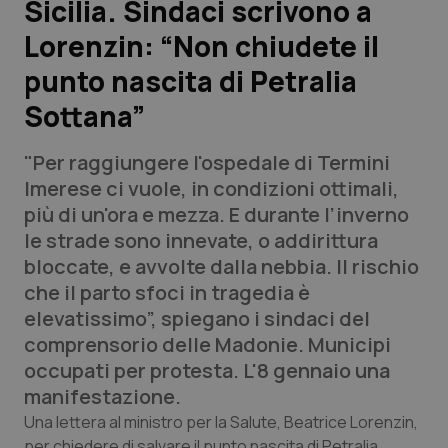
Sicilia. Sindaci scrivono a
Lorenzin: “Non chiudete il
Scienza e Farmaci
punto nascita di Petralia
Studi e Analisi
Sottana”
Lettere al direttore
"Per raggiungere l'ospedale di Termini
Imerese ci vuole, in condizioni ottimali,
Edizioni Regionali
più di un'ora e mezza. E durante l’inverno
le strade sono innevate, o addirittura
QS Pro
bloccate, e avvolte dalla nebbia. Il rischio
che il parto sfoci in tragedia è
Professionisti Sanitari.AI
elevatissimo”, spiegano i sindaci del
comprensorio delle Madonie. Municipi
Abruzzo
QS Pro Gold
occupati per protesta. L'8 gennaio una
manifestazione.
QS Club
Newsletter
Basilicata
Artrite & artrosi
Una lettera al ministro per la Salute, Beatrice Lorenzin,
per chiedere di salvare il punto nascita di Petralia