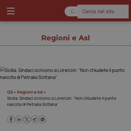
Domenica 9 Agosto 2026
Regioni e Asl
Regioni e Asl
Cronache
QS
»
Regioni e Asl
»
Sicilia. Sindaci scrivono a Lorenzin: “Non chiudete il punto
Governo e Parlamento
nascita di Petralia Sottana”
Regioni e Asl
Lavoro e Professioni