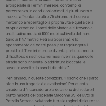
all'ospedale di Termini Imerese, con tempi di
Piemonte
HIV
percorrenza, in condizioni ottimali, di più di un'ora e
mezza, affrontando oltre 75 chilometri di curve e
Provincia Autonoma di Bolzano
Infezioni & Febbre
mettendo a repentaglio la propria vita e quella della
propria creatura. I paesi delle Madonie si trovano a
Provincia Autonoma di Trento
Ipertensione & Scompenso
un'altitudine media di 1000 metri sul livello del mare,
(sino ai 1147 metri di Petralia Soprana), e lo
spostamento dai nostri paesi per raggiungere il
Puglia
Malattie rare
presidio di Termini Imerese diventa particolarmente
difficoltoso e rischioso nei mesi invernali, quando le
Sardegna
Malattia di Crohn & Rettocolite Ulcerosa
strade sono innevate, o addirittura bloccate, e
sovente avvolte da banchi di nebbia".
Sicilia
Neuroscienze & patologie neurodegenerative
Per i sindaci, in queste condizioni, “il rischio che il parto
Toscana
Obesità
sfoci in una tragedia è elevatissimo”. Per questo
chiedono di “riconsiderare la decisione di chiudere il
Umbria
Oftalmologia
punto nascita dell'ospedale Madonna SS. dell'Alto di
Petralia Sottana, valutando tutte le ragioni di sicurezza