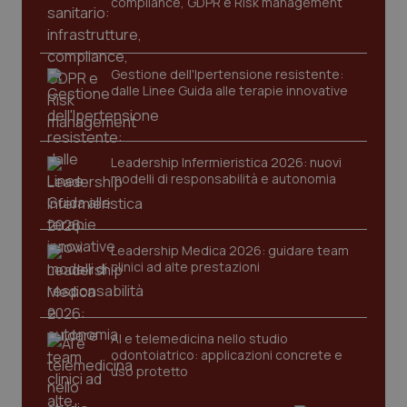
compliance, GDPR e Risk management
protette del sito. Il sito web non è in grado di
funzionare correttamente senza questi cookie.
Nome
Fornitore
/
Dominio
Scaden
Gestione dell'Ipertensione resistente:
VISITOR_PRIVACY_METADATA
5 mesi
YouTube
dalle Linee Guida alle terapie innovative
settim
.youtube.com
Leadership Infermieristica 2026: nuovi
modelli di responsabilità e autonomia
Leadership Medica 2026: guidare team
clinici ad alte prestazioni
AI e telemedicina nello studio
odontoiatrico: applicazioni concrete e
uso protetto
CookieScriptConsent
5 mesi
CookieScript
settim
www.quotidianosanita.it