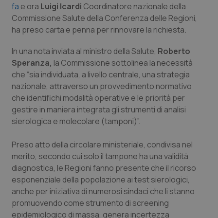
fa
e ora
Luigi Icardi
Coordinatore nazionale della
Calabria
Asma & BPCO
Commissione Salute della Conferenza delle Regioni,
ha preso carta e penna per rinnovare la richiesta.
Campania
Car-T
In una nota inviata al ministro della Salute,
Roberto
Emilia-Romagna
Colesterolo & coronaropatie
Speranza,
la Commissione sottolinea la necessità
che “sia individuata, a livello centrale, una strategia
Friuli Venezia Giulia
Dermatite Atopica
nazionale, attraverso un provvedimento normativo
che identifichi modalità operative e le priorità per
Lazio
Diabete & glucometri
gestire in maniera integrata gli strumenti di analisi
sierologica e molecolare (tamponi)”.
Liguria
Disturbi dell’umore
Preso atto della circolare ministeriale, condivisa nel
merito, secondo cui solo il tampone ha una validità
Lombardia
Dolore
diagnostica, le Regioni fanno presente che il ricorso
esponenziale della popolazione ai test sierologici,
Marche
Donna & Salute
anche per iniziativa di numerosi sindaci che li stanno
promuovendo come strumento di screening
Molise
Epatiti
epidemiologico di massa, genera incertezza