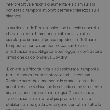
interpretativa e rischia di aumentare a dismisura la
Piemonte
HIV
richiesta di tamponi, invocati per fare chiarezza sulla
diagnosi.
Provincia Autonoma di Bolzano
Infezioni & Febbre
In particolare, le Regioni palesano il rischio concreto
che la richiesta di tamponi in esito positivo al test
Provincia Autonoma di Trento
Ipertensione & Scompenso
sierologico di massa “possa impedire di effettuare
tempestivamente i tamponi necessari (e la cui
Puglia
Malattie rare
effettuazione è obbligatoria per legge) a contrastare
l’infezione da coronavirus Covid19”.
Sardegna
Malattia di Crohn & Rettocolite Ulcerosa
“È chiara la difficoltà in Italia ad assicurare i tamponi a
Sicilia
Neuroscienze & patologie neurodegenerative
tutti – osserva il coordinatore Icardi – , nessuna
Regione sarebbe al momento in grado di garantire
Toscana
Obesità
questo esame a chiunque lo richieda come strumento
di validazione degli esiti sierologici. Occorre che a
Umbria
Oftalmologia
livello nazionale sia fatta al più presto chiarezza,
stabilendo linee guida che valgano per tutti, in tutte le