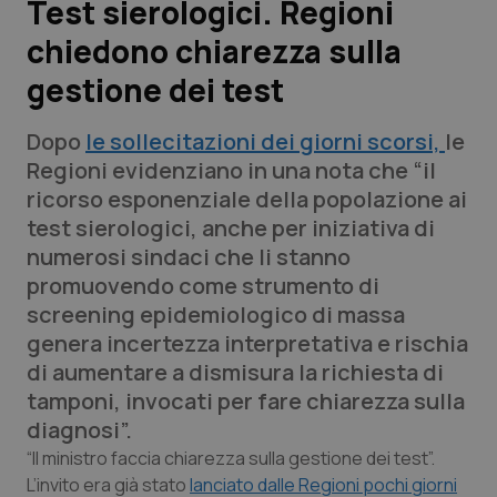
Test sierologici. Regioni
chiedono chiarezza sulla
Scienza e Farmaci
gestione dei test
Studi e Analisi
Dopo
le sollecitazioni dei giorni scorsi,
le
Lettere al direttore
Regioni evidenziano in una nota che “il
ricorso esponenziale della popolazione ai
Edizioni Regionali
test sierologici, anche per iniziativa di
numerosi sindaci che li stanno
QS Pro
promuovendo come strumento di
screening epidemiologico di massa
Professionisti Sanitari.AI
genera incertezza interpretativa e rischia
di aumentare a dismisura la richiesta di
Abruzzo
QS Pro Gold
tamponi, invocati per fare chiarezza sulla
diagnosi”.
QS Club
Newsletter
Basilicata
Artrite & artrosi
“Il ministro faccia chiarezza sulla gestione dei test”.
L’invito era già stato
lanciato dalle Regioni pochi giorni