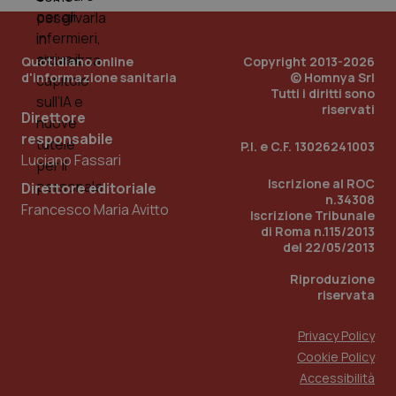
PHPSESSID
Sessio
PHP.net
www.quotidianosanita.it
Quotidiano online
Copyright 2013-2026
d'informazione sanitaria
© Homnya Srl
Tutti i diritti sono
riservati
Direttore
responsabile
P.I. e C.F. 13026241003
Luciano Fassari
Iscrizione al ROC
Direttore editoriale
n.34308
Francesco Maria Avitto
Iscrizione Tribunale
di Roma n.115/2013
del 22/05/2013
Riproduzione
riservata
Privacy Policy
Cookie Policy
_ga_KM60CM4NPH
.quotidianosanita.it
1 anno
Accessibilità
mes