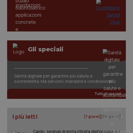
Gli speciali
tracking-sites-ironfish-
www.quotidianosanita.it
4
tracking-enable
settim
2 gior
Sanità digitale per garantire più salute e
sostenibilità. Ma servono standard e condivisione
Tutti gli speciali
tracking-sites-ironfish-
www.quotidianosanita.it
4
session-id
settim
2 gior
I più letti
[7 giorni]
[30 giorni]
Caldo, segnali di lenta ritirata dell'ondata: il 7
_ga
1 anno
Google LLC