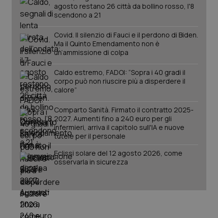
mes
.quotidianosanita.it
agosto restano 26 città da bollino rosso, l'8
scendono a 21
Covid. Il silenzio di Fauci e il perdono di Biden.
Ma il Quinto Emendamento non è
un’ammissione di colpa
Caldo estremo, FADOI: “Sopra i 40 gradi il
corpo può non riuscire più a disperdere il
calore”
Comparto Sanità. Firmato il contratto 2025-
2027. Aumenti fino a 240 euro per gli
infermieri, arriva il capitolo sull'IA e nuove
tutele per il personale
Eclissi solare del 12 agosto 2026, come
osservarla in sicurezza