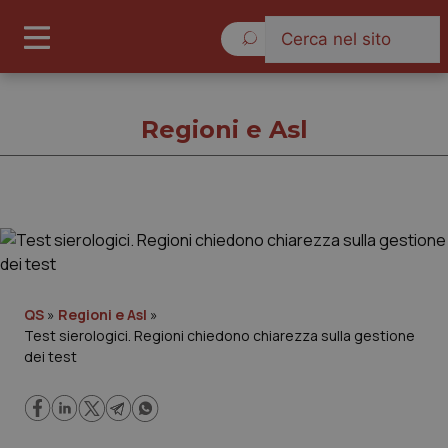
Venerdì 7 Agosto 2026
Regioni e Asl
Regioni e Asl
Cronache
QS
»
Regioni e Asl
»
Test sierologici. Regioni chiedono chiarezza sulla gestione
Governo e Parlamento
dei test
Regioni e Asl
Lavoro e Professioni