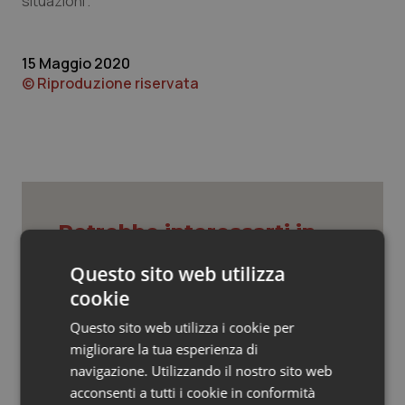
situazioni”.
Valle D’Aosta
Oncodermatologia
Veneto
Oncoematologia
15 Maggio 2020
© Riproduzione riservata
Oncologia & Nutrizione
Psoriasi & pelle
Quotidiano Cardiologia
Potrebbe interessarti in
Quotidiano Chirurgia
Regioni e Asl
Questo sito web utilizza
Quotidiano Oncologia
cookie
Cresce la ricerca in Emilia-Romagna:
Questo sito web utilizza i cookie per
Quotidiano Pediatria
nel 2025 condotti 1.530 studi, il
migliorare la tua esperienza di
numero più alto degli ultimi cinque
anni
navigazione. Utilizzando il nostro sito web
Rene & patologie urogenitali
acconsenti a tutti i cookie in conformità