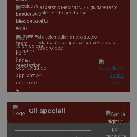
Leadership Medica 2026: guidare team
clinici ad alte prestazioni
CookieScriptConsent
5 mesi
CookieScript
settim
www.quotidianosanita.it
AI e telemedicina nello studio
odontoiatrico: applicazioni concrete e
uso protetto
tracking-sites-ironfish-
www.quotidianosanita.it
4
tracking-enable
settim
2 gior
Gli speciali
tracking-sites-ironfish-
www.quotidianosanita.it
4
session-id
settim