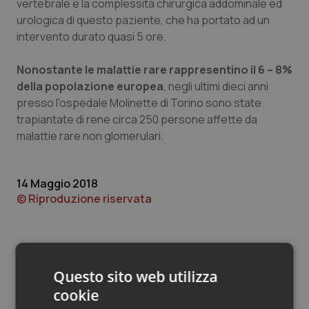
Valle D’Aosta
Oncodermatologia
vertebrale e la complessità chirurgica addominale ed
urologica di questo paziente, che ha portato ad un
intervento durato quasi 5 ore.
Veneto
Oncoematologia
Nonostante le malattie rare rappresentino il 6 – 8%
Oncologia & Nutrizione
della popolazione europea
, negli ultimi dieci anni
presso l'ospedale Molinette di Torino sono state
Psoriasi & pelle
trapiantate di rene circa 250 persone affette da
malattie rare non glomerulari.
Quotidiano Cardiologia
Quotidiano Chirurgia
14 Maggio 2018
© Riproduzione riservata
Quotidiano Oncologia
Quotidiano Pediatria
Questo sito web utilizza
Rene & patologie urogenitali
cookie