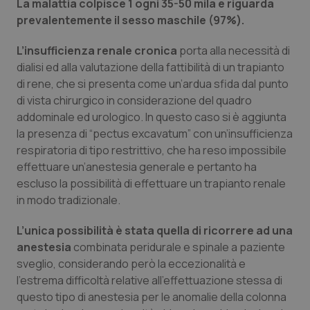
La malattia colpisce 1 ogni 35-50 mila e riguarda
prevalentemente il sesso maschile (97%).
Piemonte
HIV
L’insufficienza renale cronica
porta alla necessità di
Provincia Autonoma di Bolzano
Infezioni & Febbre
dialisi ed alla valutazione della fattibilità di un trapianto
di rene, che si presenta come un’ardua sfida dal punto
Provincia Autonoma di Trento
Ipertensione & Scompenso
di vista chirurgico in considerazione del quadro
addominale ed urologico. In questo caso si è aggiunta
Puglia
Malattie rare
la presenza di “pectus excavatum” con un’insufficienza
respiratoria di tipo restrittivo, che ha reso impossibile
effettuare un’anestesia generale e pertanto ha
Sardegna
Malattia di Crohn & Rettocolite Ulcerosa
escluso la possibilità di effettuare un trapianto renale
in modo tradizionale.
Sicilia
Neuroscienze & patologie neurodegenerative
L’unica possibilità è stata quella di ricorrere ad una
Toscana
Obesità
anestesia
combinata peridurale e spinale a paziente
sveglio, considerando però la eccezionalità e
Umbria
Oftalmologia
l'estrema difficoltà relative all’effettuazione stessa di
questo tipo di anestesia per le anomalie della colonna