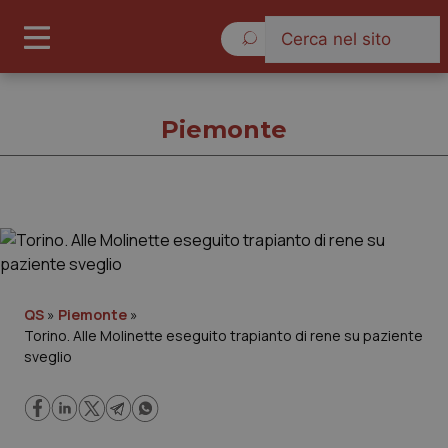
Giovedì 6 Agosto 2026
Piemonte
Piemonte
Cronache
QS
»
Piemonte
»
Torino. Alle Molinette eseguito trapianto di rene su paziente
Governo e Parlamento
sveglio
Regioni e Asl
Lavoro e Professioni