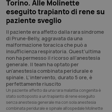
Torino. Alle Molinette
eseguito trapianto di rene su
Scienza e Farmaci
paziente sveglio
Studi e Analisi
Il paziente era affetto dalla rara sindrome
Lettere al direttore
di Prune-Belly, aggravata da una
malformazione toracica che può a
Edizioni Regionali
insufficienza respiratoria. Quest’ultima
non ha permesso il ricorso all’anestesia
QS Pro
generale. Il team ha optato per
un'anestesia combinata peridurale e
Professionisti Sanitari.AI
spinale. L’intervento, durato 5 ore, è
perfettamente riuscito
Abruzzo
QS Pro Gold
Un paziente affetto da una rara malattia congenita è
stato sottoposto a un trapianto di rene eseguito
QS Club
Newsletter
senza anestesia generale ma con sola anestesia
Basilicata
Artrite & artrosi
combinata peridurale e spinale all’ospedale Molinette