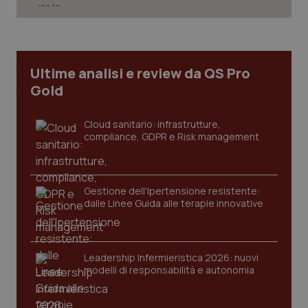
Necessari
Statistici
Marketing
I cookie necessari contribuiscono a rendere fruibile il
sito web abilitandone funzionalità di base quali la
navigazione sulle pagine e l'accesso alle aree
Ultime analisi e review da QS Pro
protette del sito. Il sito web non è in grado di
Gold
funzionare correttamente senza questi cookie.
Nome
Fornitore
/
Dominio
Scaden
Cloud sanitario: infrastrutture,
VISITOR_PRIVACY_METADATA
5 mesi
YouTube
compliance, GDPR e Risk management
settim
.youtube.com
Gestione dell'Ipertensione resistente:
dalle Linee Guida alle terapie innovative
Leadership Infermieristica 2026: nuovi
modelli di responsabilità e autonomia