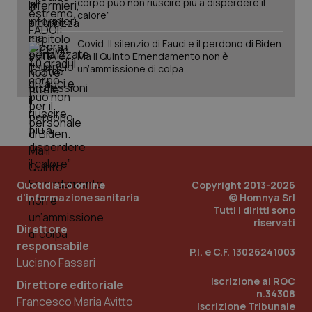
corpo può non riuscire più a disperdere il
calore”
Covid. Il silenzio di Fauci e il perdono di Biden.
Ma il Quinto Emendamento non è
un’ammissione di colpa
PHPSESSID
Sessio
PHP.net
www.quotidianosanita.it
Quotidiano online
Copyright 2013-2026
d'informazione sanitaria
© Homnya Srl
Tutti i diritti sono
riservati
Direttore
responsabile
P.I. e C.F. 13026241003
Luciano Fassari
Iscrizione al ROC
Direttore editoriale
n.34308
Francesco Maria Avitto
Iscrizione Tribunale