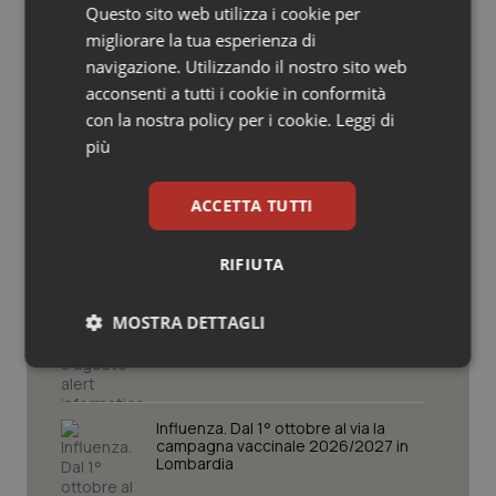
Potrebbe interessarti in
Questo sito web utilizza i cookie per
Salute orale & impianti
Piemonte
migliorare la tua esperienza di
navigazione. Utilizzando il nostro sito web
Sangue & coagulazione
acconsenti a tutti i cookie in conformità
Cresce la ricerca in Emilia-Romagna:
con la nostra policy per i cookie.
Leggi di
nel 2025 condotti 1.530 studi, il
Tiroide
più
numero più alto degli ultimi cinque
anni
Tumore al seno
ACCETTA TUTTI
Puglia. Unità di crisi sanitaria al lavoro,
Decaro accelera su 118, liste d’attesa
Tumore ovarico
e conti
RIFIUTA
Tumori del Polmone & Testa Collo
MOSTRA DETTAGLI
Farmaci. Puglia, dal 3 agosto alert
informatico per segnalare l’esistenza
di un equivalente meno costoso
Tumori gastrointestinali
Necessari
Statistici
Marketing
Ulcera & Reflusso
Influenza. Dal 1° ottobre al via la
campagna vaccinale 2026/2027 in
Lombardia
Vaccini