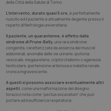
della Città della Salute di Torino.
Calabria
Asma & BPCO
L’intervento, durato quasi 5 ore,
è perfettamente
Campania
Car-T
riuscito ed il paziente è attualmente degente presso il
reparto di Nefrologia universitaria.
Emilia-Romagna
Colesterolo & coronaropatie
Il paziente, un quarantenne, è affetto dalla
sindrome di Prune-Belly,
una rara sindrome
Friuli Venezia Giulia
Dermatite Atopica
congenita, caratterizzata da assenza dei muscoli
addominali, anomalie delle vie urinarie, ipotonia
Lazio
Diabete & glucometri
vescicale, megauretere, criptorchidismo o agenesia
testicolare, ipertensione arteriosa e malattia renale
Liguria
Disturbi dell’umore
cronica ingravescente.
Lombardia
Dolore
A questi si possono associare eventualmente altri
aspetti
, come una malformazione del disegno
Marche
Donna & Salute
toracico nota come “pectus excavatum” che può
portare ad insufficienza respiratoria.
Molise
Epatiti