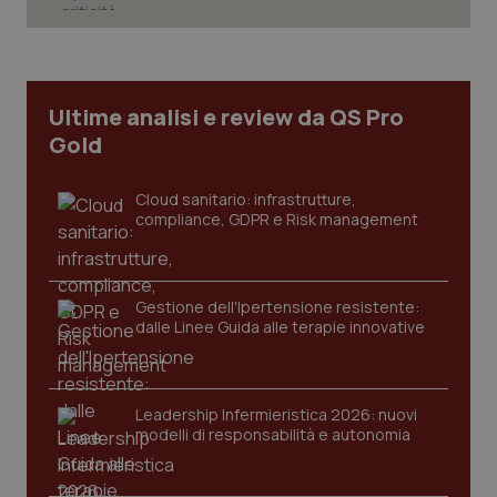
CookieScriptConsent
5 mesi
CookieScript
settim
www.quotidianosanita.it
Ultime analisi e review da QS Pro
Gold
Cloud sanitario: infrastrutture,
compliance, GDPR e Risk management
Gestione dell'Ipertensione resistente:
dalle Linee Guida alle terapie innovative
tracking-sites-ironfish-
www.quotidianosanita.it
4
tracking-enable
settim
2 gior
Leadership Infermieristica 2026: nuovi
modelli di responsabilità e autonomia
tracking-sites-ironfish-
www.quotidianosanita.it
4
session-id
settim