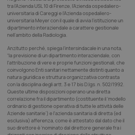
Calabria
Asma & BPCO
tra l’Azienda USL 10 di Firenze, l’Azienda ospedaliero-
universitaria di Careggi e l’Azienda ospedaliero-
Campania
Car-T
universitaria Meyer con il quale di avvia l’istituzione un
dipartimento interaziendale a carattere gestionale
nell’ambito della Radiologia.
Emilia-Romagna
Colesterolo & coronaropatie
Anzitutto perché, spiega l’intersindacale in una nota,
Friuli Venezia Giulia
Dermatite Atopica
“la previsione di un dipartimento interaziendale, con
l'attribuzione di vere e proprie funzioni gestionali, che
Lazio
Diabete & glucometri
coinvolgono Enti sanitari nettamente distinti quanto a
natura giuridica e struttura organizzativa contrasta
Liguria
Disturbi dell’umore
con la disciplina degli artt. 3 e 17 bis D.lgs. n. 502/1992.
Queste ultime disposizioni operano una diretta
Lombardia
Dolore
correlazione fra il dipartimento (costituente il ‘modello
ordinario di gestione operativa di tutte le attività delle
Aziende sanitarie’) e l'azienda sanitaria di diretta (ed
Marche
Donna & Salute
esclusiva) afferenza, come è attestato dal dato che il
suo direttore è ‘nominato dal direttore generale fra i
Molise
Epatiti