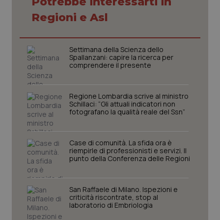
Potrebbe interessarti in
Necessari
Statistici
Marketing
Regioni e Asl
I cookie necessari contribuiscono a rendere fruibile il
sito web abilitandone funzionalità di base quali la
navigazione sulle pagine e l'accesso alle aree
Settimana della Scienza dello
protette del sito. Il sito web non è in grado di
Spallanzani: capire la ricerca per
funzionare correttamente senza questi cookie.
comprendere il presente
Nome
Fornitore
/
Dominio
Scaden
VISITOR_PRIVACY_METADATA
5 mesi
YouTube
Regione Lombardia scrive al ministro
settim
.youtube.com
Schillaci: “Gli attuali indicatori non
fotografano la qualità reale del Ssn”
Case di comunità. La sfida ora è
riempirle di professionisti e servizi. Il
punto della Conferenza delle Regioni
San Raffaele di Milano. Ispezioni e
criticità riscontrate, stop al
laboratorio di Embriologia