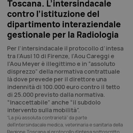
Toscana. L’intersindacale
contro l’istituzione del
Scienza e Farmaci
dipartimento interaziendale
Studi e Analisi
gestionale per la Radiologia
Lettere al direttore
Per l’intersindacale il protocollo d’intesa
tra l’Ausl 10 di Firenze, l’Aou Careggi e
Edizioni Regionali
l’Aou Meyer è illegittimo e in “assoluto
disprezzo” della normativa contrattuale
QS Pro
là dove prevede per il direttore una
indennità di 100.000 euro contro il tetto
Professionisti Sanitari.AI
di 25.000 previsto dalla normativa.
“Inaccettabile” anche “il subdolo
Abruzzo
QS Pro Gold
intervento sulla mobilità”.
“La più assoluta contrarietà” da parte
QS Club
Newsletter
Basilicata
Artrite & artrosi
dell’intersindacale medica, veterinaria e sanitaria della
Regione Toscana al protocollo d’intesa sottoscritto