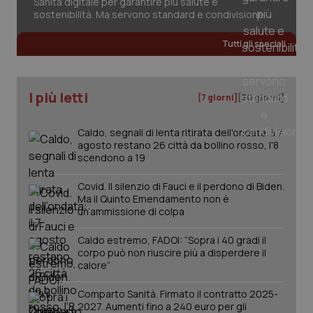
Sanità digitale per garantire più salute e
sostenibilità. Ma servono standard e condivisione
Tutti gli speciali
I più letti
[7 giorni]
[30 giorni]
PHPSESSID
Sessio
PHP.net
www.quotidianosanita.it
Caldo, segnali di lenta ritirata dell'ondata: il 7
agosto restano 26 città da bollino rosso, l'8
scendono a 19
Covid. Il silenzio di Fauci e il perdono di Biden.
Ma il Quinto Emendamento non è
un’ammissione di colpa
Caldo estremo, FADOI: “Sopra i 40 gradi il
corpo può non riuscire più a disperdere il
calore”
Comparto Sanità. Firmato il contratto 2025-
2027. Aumenti fino a 240 euro per gli