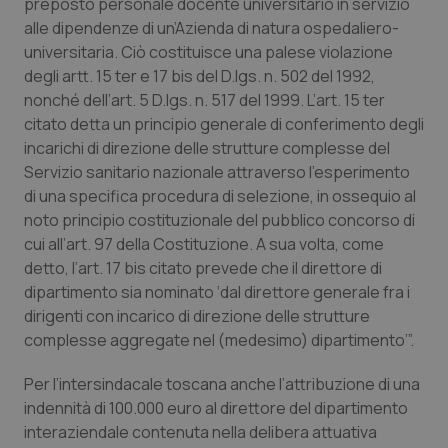
Valle D’Aosta
Oncodermatologia
preposto personale docente universitario in servizio
alle dipendenze di un’Azienda di natura ospedaliero-
universitaria. Ciò costituisce una palese violazione
Veneto
Oncoematologia
degli artt. 15 ter e 17 bis del D.lgs. n. 502 del 1992,
nonché dell’art. 5 D.lgs. n. 517 del 1999. L’art. 15 ter
Oncologia & Nutrizione
citato detta un principio generale di conferimento degli
incarichi di direzione delle strutture complesse del
Psoriasi & pelle
Servizio sanitario nazionale attraverso l’esperimento
di una specifica procedura di selezione, in ossequio al
Quotidiano Cardiologia
noto principio costituzionale del pubblico concorso di
cui all’art. 97 della Costituzione. A sua volta, come
Quotidiano Chirurgia
detto, l’art. 17 bis citato prevede che il direttore di
dipartimento sia nominato ‘dal direttore generale fra i
Quotidiano Oncologia
dirigenti con incarico di direzione delle strutture
complesse aggregate nel (medesimo) dipartimento’”.
Quotidiano Pediatria
Per l’intersindacale toscana anche l’attribuzione di una
indennità di 100.000 euro al direttore del dipartimento
Rene & patologie urogenitali
interaziendale contenuta nella delibera attuativa