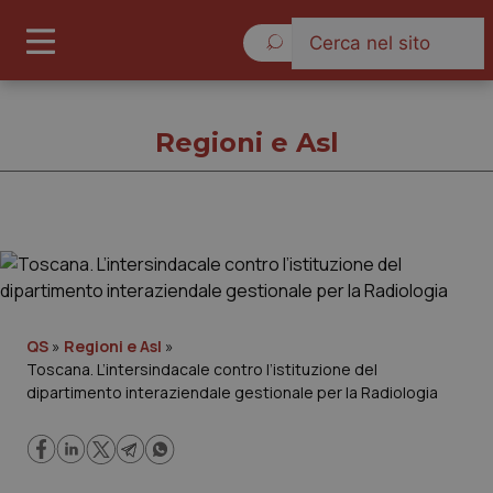
Sabato 8 Agosto 2026
Regioni e Asl
Regioni e Asl
Cronache
QS
»
Regioni e Asl
»
Toscana. L’intersindacale contro l’istituzione del
Governo e Parlamento
dipartimento interaziendale gestionale per la Radiologia
Regioni e Asl
Lavoro e Professioni