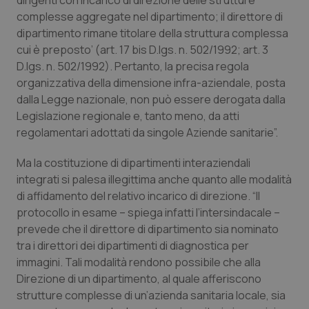
dirigenti con incarico di direzione delle strutture
complesse aggregate nel dipartimento; il direttore di
Piemonte
HIV
dipartimento rimane titolare della struttura complessa
cui è preposto’ (art. 17 bis D.lgs. n. 502/1992; art. 3
Provincia Autonoma di Bolzano
Infezioni & Febbre
D.lgs. n. 502/1992). Pertanto, la precisa regola
organizzativa della dimensione infra-aziendale, posta
Provincia Autonoma di Trento
Ipertensione & Scompenso
dalla Legge nazionale, non può essere derogata dalla
Legislazione regionale e, tanto meno, da atti
Puglia
Malattie rare
regolamentari adottati da singole Aziende sanitarie”.
Ma la costituzione di dipartimenti interaziendali
Sardegna
Malattia di Crohn & Rettocolite Ulcerosa
integrati si palesa illegittima anche quanto alle modalità
di affidamento del relativo incarico di direzione. “Il
Sicilia
Neuroscienze & patologie neurodegenerative
protocollo in esame – spiega infatti l’intersindacale –
prevede che il direttore di dipartimento sia nominato
Toscana
Obesità
tra i direttori dei dipartimenti di diagnostica per
immagini. Tali modalità rendono possibile che alla
Umbria
Oftalmologia
Direzione di un dipartimento, al quale afferiscono
strutture complesse di un’azienda sanitaria locale, sia