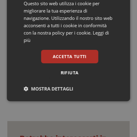
avverte l’intersindacale – le OO.SS. scriventi saranno
Questo sito web utilizza i cookie per
costrette a difendere i legittimi interessi dei dirigenti
migliorare la tua esperienza di
medici e sanitari dipendenti del SSN in tutte le sedi
navigazione. Utilizzando il nostro sito web
giudiziarie oltre che a dichiarare lo stato di agitazione
acconsenti a tutti i cookie in conformità
della categoria con l’obiettivo di arrivare ad una
con la nostra policy per i cookie.
Leggi di
giornata di protesta delle aziende sanitarie dell’area
più
fiorentina”.
ACCETTA TUTTI
RIFIUTA
18 Dicembre 2013
© Riproduzione riservata
MOSTRA DETTAGLI
Necessari
Statistici
Marketing