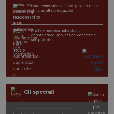
2 gior
Leadership Medica 2026: guidare team
clinici ad alte prestazioni
_ga
1 anno
Google LLC
mes
.quotidianosanita.it
AI e telemedicina nello studio
odontoiatrico: applicazioni concrete e
uso protetto
Gli speciali