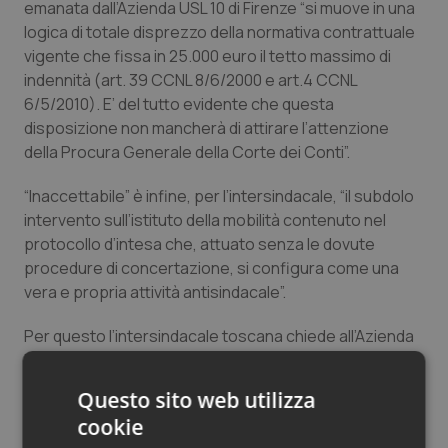
emanata dall’Azienda USL 10 di Firenze “si muove in una
Salute orale & impianti
logica di totale disprezzo della normativa contrattuale
vigente che fissa in 25.000 euro il tetto massimo di
Sangue & coagulazione
indennità (art. 39 CCNL 8/6/2000 e art.4 CCNL
6/5/2010). E’ del tutto evidente che questa
Tiroide
disposizione non mancherà di attirare l’attenzione
della Procura Generale della Corte dei Conti”.
Tumore al seno
“Inaccettabile” è infine, per l’intersindacale, “il subdolo
intervento sull’istituto della mobilità contenuto nel
Tumore ovarico
protocollo d’intesa che, attuato senza le dovute
procedure di concertazione, si configura come una
Tumori del Polmone & Testa Collo
vera e propria attività antisindacale”.
Tumori gastrointestinali
Per questo l’intersindacale toscana chiede all’Azienda
USL 10 di ritirare la relativa delibera emanata il 9
dicembre scorso e alle Aziende ospedaliero-
Ulcera & Reflusso
Questo sito web utilizza
universitarie di Careggi e Meyer di non assumere le
cookie
delibere attuative dell’intesa. “In caso contrario –
Vaccini