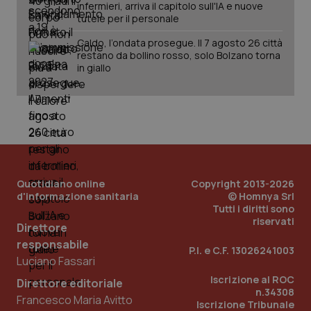
infermieri, arriva il capitolo sull'IA e nuove
tutele per il personale
Caldo, l’ondata prosegue. Il 7 agosto 26 città
_ga_KM60CM4NPH
.quotidianosanita.it
1 anno
restano da bollino rosso, solo Bolzano torna
mes
in giallo
Fornitore
/
Quotidiano online
Copyright 2013-2026
Nome
Scadenza
Descrizion
Dominio
d'informazione sanitaria
© Homnya Srl
Nome
Fornitore
/
Dominio
Scadenza
Des
Tutti i diritti sono
_ga_0VMQEQKQ1N
.quotidianosanita.it
1 anno 1
Questo
mese
riservati
cookie
VISITOR_INFO1_LIVE
5 mesi 4
Que
Google LLC
Direttore
viene
settimane
imp
.youtube.com
utilizzato
You
responsabile
P.I. e C.F. 13026241003
da Google
ten
Luciano Fassari
Analytics
pre
per
del
Iscrizione al ROC
mantener
vid
Direttore editoriale
lo stato
inco
n.34308
Francesco Maria Avitto
della
può
Iscrizione Tribunale
sessione.
det