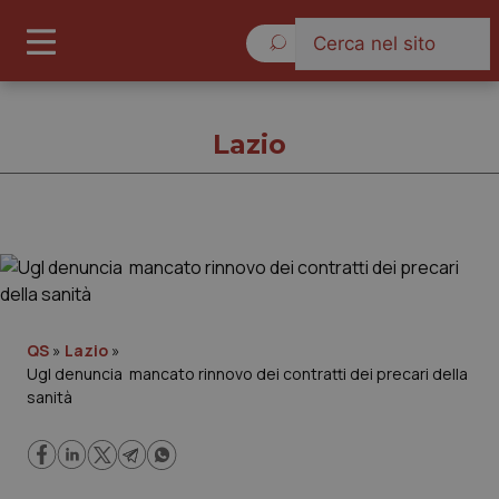
Venerdì 7 Agosto 2026
Lazio
Lazio
Cronache
QS
»
Lazio
»
Ugl denuncia mancato rinnovo dei contratti dei precari della
Governo e Parlamento
sanità
Regioni e Asl
Lavoro e Professioni