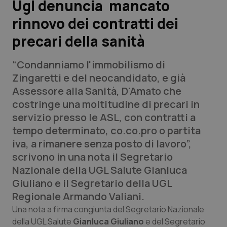
Ugl denuncia mancato
rinnovo dei contratti dei
Scienza e Farmaci
precari della sanità
Studi e Analisi
“Condanniamo l'immobilismo di
Lettere al direttore
Zingaretti e del neocandidato, e già
Assessore alla Sanità, D'Amato che
Edizioni Regionali
costringe una moltitudine di precari in
servizio presso le ASL, con contratti a
QS Pro
tempo determinato, co.co.pro o partita
iva, a rimanere senza posto di lavoro”,
Professionisti Sanitari.AI
scrivono in una nota il Segretario
Nazionale della UGL Salute Gianluca
Abruzzo
QS Pro Gold
Giuliano e il Segretario della UGL
Regionale Armando Valiani.
QS Club
Newsletter
Basilicata
Artrite & artrosi
Una nota a firma congiunta del Segretario Nazionale
della UGL Salute
Gianluca Giuliano
e del Segretario