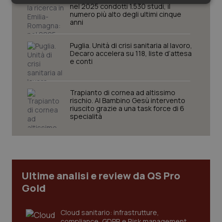
Necessari
Statistici
Marketing
nel 2025 condotti 1.530 studi, il
numero più alto degli ultimi cinque
anni
Puglia. Unità di crisi sanitaria al lavoro,
Decaro accelera su 118, liste d’attesa
e conti
Necessari
Statistici
Marketing
Trapianto di cornea ad altissimo
I cookie necessari contribuiscono a rendere fruibile il
rischio. Al Bambino Gesù intervento
sito web abilitandone funzionalità di base quali la
riuscito grazie a una task force di 6
navigazione sulle pagine e l'accesso alle aree
specialità
protette del sito. Il sito web non è in grado di
funzionare correttamente senza questi cookie.
Nome
Fornitore
/
Dominio
Scaden
VISITOR_PRIVACY_METADATA
5 mesi
YouTube
settim
.youtube.com
Ultime analisi e review da QS Pro
Gold
Cloud sanitario: infrastrutture,
compliance, GDPR e Risk management