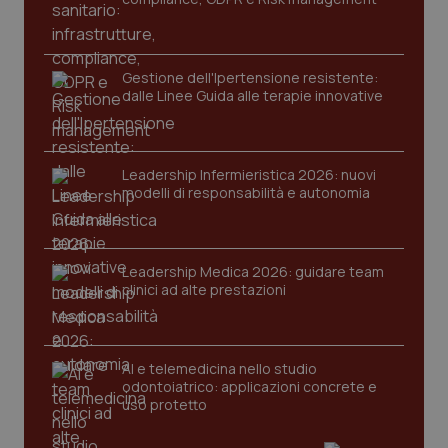
Gestione dell'Ipertensione resistente:
dalle Linee Guida alle terapie innovative
Leadership Infermieristica 2026: nuovi
CookieScriptConsent
5 mesi
CookieScript
modelli di responsabilità e autonomia
settim
www.quotidianosanita.it
Leadership Medica 2026: guidare team
clinici ad alte prestazioni
AI e telemedicina nello studio
odontoiatrico: applicazioni concrete e
uso protetto
tracking-sites-ironfish-
www.quotidianosanita.it
4