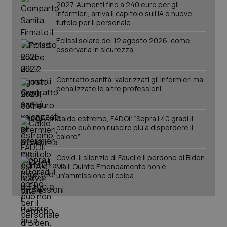
2027. Aumenti fino a 240 euro per gli
infermieri, arriva il capitolo sull'IA e nuove
tutele per il personale
Eclissi solare del 12 agosto 2026, come
osservarla in sicurezza
Contratto sanità, valorizzati gli infermieri ma
penalizzate le altre professioni
Caldo estremo, FADOI: “Sopra i 40 gradi il
corpo può non riuscire più a disperdere il
calore”
PHPSESSID
Sessio
PHP.net
www.quotidianosanita.it
Covid. Il silenzio di Fauci e il perdono di Biden.
Ma il Quinto Emendamento non è
un’ammissione di colpa