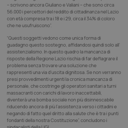
Valle D’Aosta
Oncodermatologia
– scrivono ancora Giuliano e Valiani – che sono circa
56.000 i percettori del reddito di cittadinanza nel Lazio
Veneto
Oncoematologia
con età compresa tra i 18 e i 29, circa il 34% di coloro
che ne usufruiscono”.
Oncologia & Nutrizione
“Questi soggetti vedono come unica forma di
guadagno questo sostegno, affidandosi quindi solo all’
Psoriasi & pelle
assistenzialismo. In questo quadro la mancanza di
risposte della Regione Lazio rischia di far deflagrare il
Quotidiano Cardiologia
problema senza trovare una soluzione che
rappresenti una via d’uscita dignitosa. Se non verranno
Quotidiano Chirurgia
presi provvedimenti urgenti la cronica mancanza di
personale, che costringe gli operatori sanitari a turni
Quotidiano Oncologia
massacranti con carichi di lavoro inaccettabili,
diventerà una bomba sociale non più disinnescabile
Quotidiano Pediatria
riducendo ancora di più l’assistenza verso i cittadini e
negando di fatto quel diritto alla salute che è tra i punti
Rene & patologie urogenitali
fondanti della nostra Costituzione”, concludono i
sindacalisti della UGL.