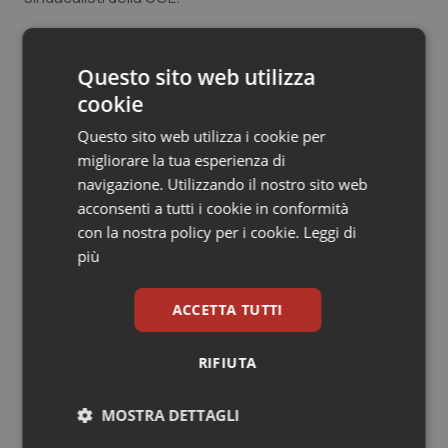
Salute orale & impianti
16 Novembre 2022
Questo sito web utilizza
Sangue & coagulazione
© Riproduzione riservata
cookie
Tiroide
Questo sito web utilizza i cookie per
migliorare la tua esperienza di
Tumore al seno
navigazione. Utilizzando il nostro sito web
acconsenti a tutti i cookie in conformità
Tumore ovarico
con la nostra policy per i cookie.
Leggi di
Potrebbe interessarti in
più
Tumori del Polmone & Testa Collo
Lazio
ACCETTA TUTTI
Tumori gastrointestinali
Spallanzani. Settembre in festa: dai
RIFIUTA
90 anni della nascita e i 30 da Irccs
alla Settimana della Scienza
Ulcera & Reflusso
MOSTRA DETTAGLI
Vaccini
Cresce la ricerca in Emilia-Romagna: