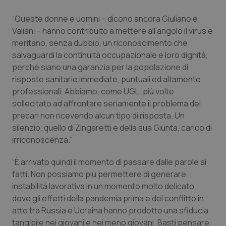
Piemonte
HIV
“Queste donne e uomini – dicono ancora Giuliano e
Valiani – hanno contribuito a mettere all’angolo il virus e
meritano, senza dubbio, un riconoscimento che
Provincia Autonoma di Bolzano
Infezioni & Febbre
salvaguardi la continuità occupazionale e loro dignità,
perché siano una garanzia per la popolazione di
Provincia Autonoma di Trento
Ipertensione & Scompenso
risposte sanitarie immediate, puntuali ed altamente
professionali. Abbiamo, come UGL, più volte
Puglia
Malattie rare
sollecitato ad affrontare seriamente il problema dei
precari non ricevendo alcun tipo di risposta. Un
Sardegna
Malattia di Crohn & Rettocolite Ulcerosa
silenzio, quello di Zingaretti e della sua Giunta, carico di
irriconoscenza.”
Sicilia
Neuroscienze & patologie neurodegenerative
“È arrivato quindi il momento di passare dalle parole ai
fatti. Non possiamo più permettere di generare
Toscana
Obesità
instabilità lavorativa in un momento molto delicato,
dove gli effetti della pandemia prima e del conflitto in
Umbria
Oftalmologia
atto tra Russia e Ucraina hanno prodotto una sfiducia
tangibile nei giovani e nei meno giovani. Basti pensare