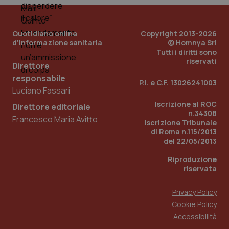
Quotidiano online
Copyright 2013-2026
d'informazione sanitaria
© Homnya Srl
Tutti i diritti sono
riservati
Direttore
responsabile
P.I. e C.F. 13026241003
Luciano Fassari
_ga_KM60CM4NPH
.quotidianosanita.it
1 anno
Iscrizione al ROC
mes
Direttore editoriale
n.34308
Francesco Maria Avitto
Iscrizione Tribunale
di Roma n.115/2013
del 22/05/2013
Riproduzione
riservata
Privacy Policy
Fornitore
/
Nome
Scadenza
Descrizion
Cookie Policy
Dominio
Nome
Fornitore
/
Dominio
Scadenza
Des
Accessibilità
_ga_0VMQEQKQ1N
.quotidianosanita.it
1 anno 1
Questo
mese
cookie
VISITOR_INFO1_LIVE
5 mesi 4
Que
Google LLC