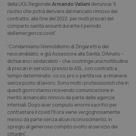
della UGL Regionale
Armando Valiani
denuncia “il
Calabria
Asma & BPCO
rischio che potrà derivare dal mancato rinnovo del
contratto, alla fine del 2022, per molti precari del
Campania
Car-T
comparto sanità assunti durante il periodo
dell’emergenza covid”.
Emilia-Romagna
Colesterolo & coronaropatie
“Condanniamo l’immobilismo di Zingaretti e del
Friuli Venezia Giulia
Dermatite Atopica
neocandidato, e già Assessore alla Sanità, D’Amato –
dichiarano i sindacalisti – che costringe una moltitudine
Lazio
Diabete & glucometri
di precari in servizio presso le ASL, con contratti a
tempo determinato, co.co.pro o partita iva, a rimanere
senza posto di lavoro. Sono molti i professionisti che in
Liguria
Disturbi dell’umore
questi giorni stanno ricevendo comunicazione in
merito al mancato rinnovo da parte delle agenzie
Lombardia
Dolore
interinali. Dopo aver compiuto enormi sacrifici per
contrastare il covid 19 ora viene vergognosamente
Marche
Donna & Salute
messo da parte senza alcun riconoscimento, in
spregio al generoso compito svolto al servizio dei
Molise
Epatiti
cittadini”.