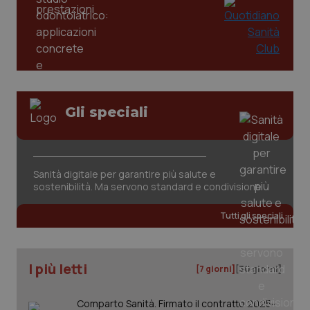
tracking-enable
settim
2 gior
tracking-sites-ironfish-
www.quotidianosanita.it
4
session-id
settim
2 gior
Gli speciali
_ga
1 anno
Google LLC
mes
.quotidianosanita.it
Sanità digitale per garantire più salute e
sostenibilità. Ma servono standard e condivisione
Tutti gli speciali
I più letti
[7 giorni]
[30 giorni]
Comparto Sanità. Firmato il contratto 2025-