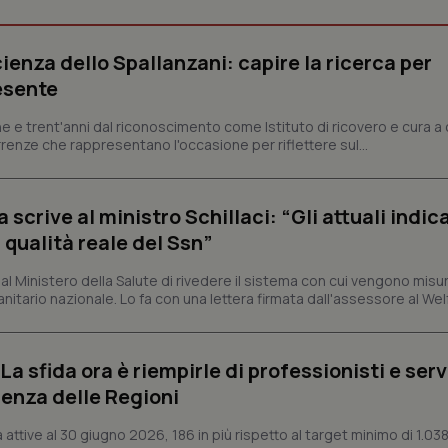
Necessari
Statistici
Marketing
ienza dello Spallanzani: capire la ricerca per
tribuiscono a rendere fruibile il sito web abilitandone funzionalità di base quali la nav
esente
protette del sito. Il sito web non è in grado di funzionare correttamente senza questi coo
Fornitore
/
Dominio
Scadenza
Descrizione
e e trent'anni dal riconoscimento come Istituto di ricovero e cura a 
rrenze che rappresentano l'occasione per riflettere sul...
METADATA
5 mesi 4
Questo cookie viene utilizzato p
YouTube
settimane
scelte di consenso e privacy dell'
.youtube.com
interazione con il sito. Registra i
del visitatore riguardo a varie pol
impostazioni sulla privacy, garan
crive al ministro Schillaci: “Gli attuali indica
preferenze siano onorate nelle se
 qualità reale del Ssn”
nt
5 mesi 3
Questo cookie viene utilizzato da
CookieScript
settimane
Script.com per ricordare le pref
www.quotidianosanita.it
sui cookie dei visitatori. È neces
 Ministero della Salute di rivedere il sistema con cui vengono misur
dei cookie di Cookie-Script.com 
itario nazionale. Lo fa con una lettera firmata dall'assessore al Welf
correttamente.
ish-
www.quotidianosanita.it
4
Questo cookie è impostato dall'a
settimane
abilitare il sistema di tracking a
2 giorni
a sfida ora è riempirle di professionisti e serviz
ish-
www.quotidianosanita.it
4
Questo cookie è impostato dall'a
enza delle Regioni
settimane
assegnare un identificatore generi
2 giorni
ttive al 30 giugno 2026, 186 in più rispetto al target minimo di 1.038
1 anno 1
Questo nome di cookie è associa
Google LLC