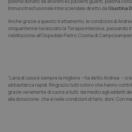
plasma donato da anonimi ex pazienti guariti, plasma con
Immunotrasfusionale Interaziendale diretto da
Giustina D
Anche grazie a questo trattamento, le condizioni di Andrea
cinquantenne ha lasciato la Terapia intensiva, passando in
riabilitazione all’Ospedale Pietro Cosma di Camposampier
“L’aria di casa è sempre la migliore – ha detto Andrea – cr
abbastanza rapidi. Ringrazio tutti coloro che hanno contribu
grazie veramente di cuore a tutti, dai medici agli addetti d
alla donazione: che è nelle condizioni di farlo, doni. Con m