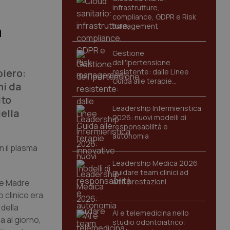
infrastrutture,
compliance, GDPR e Risk
management
a
Gestione
dell'Ipertensione
iero:
resistente: dalle Linee
Guida alle terapie
ni da
innovative
ito
Leadership Infermieristica
ella
2026: nuovi modelli di
responsabilità e
autonomia
n il plasma
Leadership Medica 2026:
guidare team clinici ad
alte prestazioni
ale Madre
 clinico era
 della
AI e telemedicina nello
a al giorno,
studio odontoiatrico: