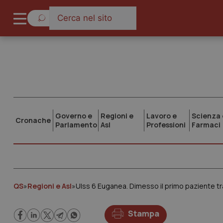
Governo e
Regioni e
Lavoro e
Scienza 
Cronache
Parlamento
Asl
Professioni
Farmaci
QS
»
Regioni e Asl
»
Ulss 6 Euganea. Dimesso il primo paziente tr
Stampa