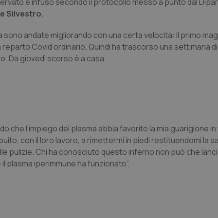
servato e infuso secondo il protocollo messo a punto dal Dipa
e Silvestro.
 sono andate migliorando con una certa velocità: il primo magg
 reparto Covid ordinario. Quindi ha trascorso una settimana di
o. Da giovedì scorso è a casa.
edo che l’impiego del plasma abbia favorito la mia guarigione in
ito, con il loro lavoro, a rimettermi in piedi restituendomi la s
elle pulizie. Chi ha conosciuto questo inferno non può che lanci
e il plasma iperimmune ha funzionato”.