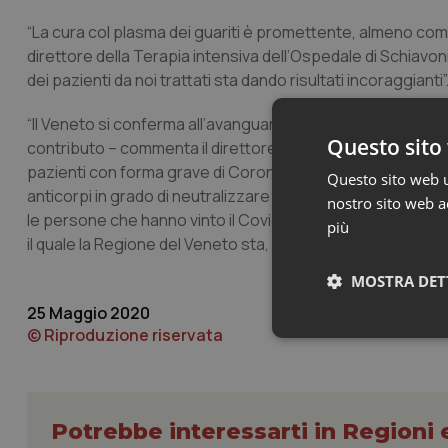
“La cura col plasma dei guariti è promettente, almeno come
direttore della Terapia intensiva dell’Ospedale di Schiavon
dei pazienti da noi trattati sta dando risultati incoraggianti”
“Il Veneto si conferma all’avanguardia nel cercare nuove st
Questo sito 
contributo – commenta il direttore generale dell’Ulss 6 E
pazienti con forma grave di Coronavirus, del plasma raccol
Questo sito web ut
anticorpi in grado di neutralizzare il virus. I primi risulta
nostro sito web ac
le persone che hanno vinto il Covid-19 a diventare ‘buon
più
il quale la Regione del Veneto sta, in modo molto lungimir
MOSTRA DET
25 Maggio 2020
© Riproduzione riservata
Neces
Potrebbe interessarti in Regioni 