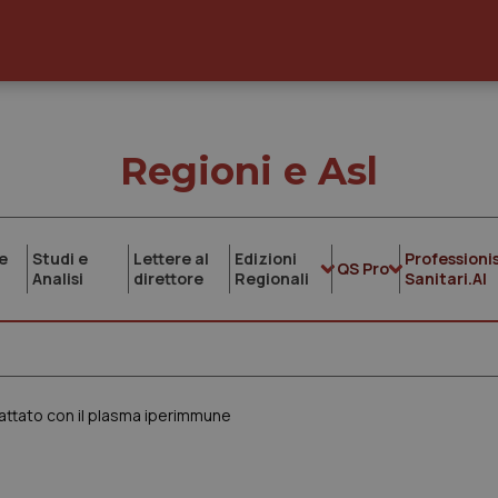
Regioni e Asl
e
Studi e
Lettere al
Edizioni
Professionis
QS Pro
Analisi
direttore
Regionali
Sanitari.AI
attato con il plasma iperimmune