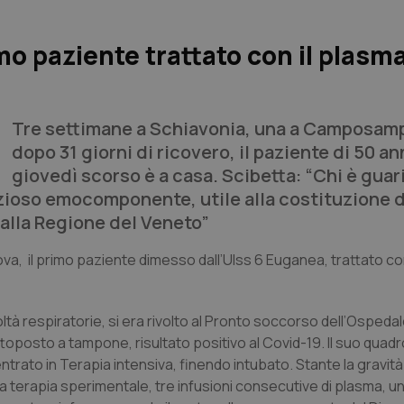
mo paziente trattato con il plasm
Tre settimane a Schiavonia, una a Camposamp
dopo 31 giorni di ricovero, il paziente di 50 an
giovedì scorso è a casa. Scibetta: “Chi è guar
zioso emocomponente, utile alla costituzione d
alla Regione del Veneto”
ova, il primo paziente dimesso dall’Ulss 6 Euganea, trattato co
coltà respiratorie, si era rivolto al Pronto soccorso dell’Osped
oposto a tampone, risultato positivo al Covid-19. Il suo quadro
trato in Terapia intensiva, finendo intubato. Stante la gravità
a terapia sperimentale, tre infusioni consecutive di plasma, un