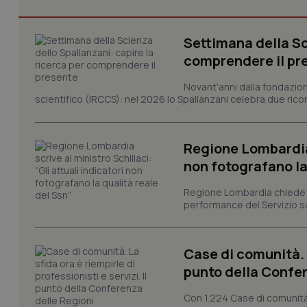
Settimana della Sc
I cookie necessari con
comprendere il pr
e l'accesso alle aree 
Nome
Novant'anni dalla fondazion
scientifico (IRCCS): nel 2026 lo Spallanzani celebra due rico
VISITOR_PRIVACY_
Regione Lombardia s
non fotografano la
CookieScriptConse
Regione Lombardia chiede al
performance del Servizio san
tracking-sites-ironf
tracking-enable
Case di comunità. L
tracking-sites-ironf
punto della Confer
session-id
Con 1.224 Case di comunità a
_ga