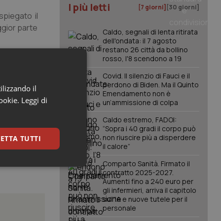
I più letti
[7 giorni]
[30 giorni]
spiegato il
ggior parte
Caldo, segnali di lenta ritirata
dell'ondata: il 7 agosto
restano 26 città da bollino
rosso, l'8 scendono a 19
ostro
usione, in
Covid. Il silenzio di Fauci e il
oro organismo
perdono di Biden. Ma il Quinto
ilizzando il
Emendamento non è
 sollecitando
cookie.
Leggi di
un’ammissione di colpa
mponente con
Caldo estremo, FADOI:
“Sopra i 40 gradi il corpo può
non riuscire più a disperdere
ETTA TUTTI
il calore”
Comparto Sanità. Firmato il
keting
contratto 2025-2027.
Aumenti fino a 240 euro per
gli infermieri, arriva il capitolo
sull'IA e nuove tutele per il
personale