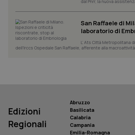
dal Pnrr, la nuova assistenza
San Raffaele di Mil
laboratorio di Emb
PHPSESSID
L’ Ats Città Metropolitana d
dell'Irccs Ospedale San Raffaele, afferente alla macroattività 
_ga_KM60CM4NPH
Abruzzo
Nome
Edizioni
Basilicata
Nome
VISITOR_INFO1_LIV
Calabria
_ga_0VMQEQKQ1N
Regionali
Campania
Emilia-Romagna