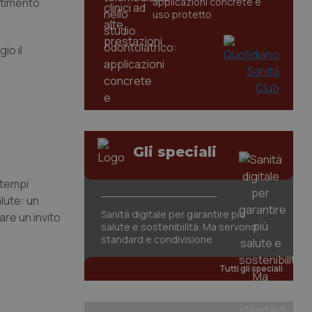
rtimento
applicazioni concrete e
uso protetto
io il
Gli speciali
 tempi
alute: un
Sanità digitale per garantire più
are un invito
salute e sostenibilità. Ma servono
standard e condivisione
Tutti gli speciali