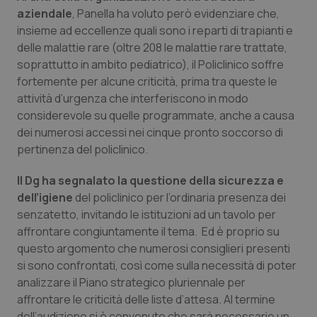
aziendale
, Panella ha voluto però evidenziare che,
Piemonte
HIV
insieme ad eccellenze quali sono i reparti di trapianti e
delle malattie rare (oltre 208 le malattie rare trattate,
Provincia Autonoma di Bolzano
Infezioni & Febbre
soprattutto in ambito pediatrico), il Policlinico soffre
fortemente per alcune criticità, prima tra queste le
Provincia Autonoma di Trento
Ipertensione & Scompenso
attività d’urgenza che interferiscono in modo
considerevole su quelle programmate, anche a causa
dei numerosi accessi nei cinque pronto soccorso di
Puglia
Malattie rare
pertinenza del policlinico.
Sardegna
Malattia di Crohn & Rettocolite Ulcerosa
Il Dg ha segnalato la questione della sicurezza e
dell’igiene
del policlinico per l’ordinaria presenza dei
Sicilia
Neuroscienze & patologie neurodegenerative
senzatetto, invitando le istituzioni ad un tavolo per
affrontare congiuntamente il tema. Ed è proprio su
Toscana
Obesità
questo argomento che numerosi consiglieri presenti
si sono confrontati, così come sulla necessità di poter
Umbria
Oftalmologia
analizzare il Piano strategico pluriennale per
affrontare le criticità delle liste d’attesa. Al termine
dell’audizione si è convenuto che sarà necessario un