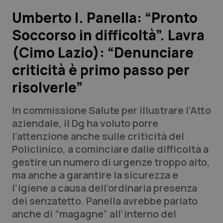
Umberto I. Panella: “Pronto
Scienza e Farmaci
Soccorso in difficoltà”. Lavra
(Cimo Lazio): “Denunciare
Studi e Analisi
criticità è primo passo per
Lettere al direttore
risolverle”
Edizioni Regionali
In commissione Salute per illustrare l’Atto
aziendale, il Dg ha voluto porre
QS Pro
l’attenzione anche sulle criticità del
Policlinico, a cominciare dalle difficoltà a
Professionisti Sanitari.AI
gestire un numero di urgenze troppo alto,
ma anche a garantire la sicurezza e
Abruzzo
QS Pro Gold
l’igiene a causa dell’ordinaria presenza
dei senzatetto. Panella avrebbe parlato
QS Club
Newsletter
Basilicata
Artrite & artrosi
anche di “magagne” all’interno del