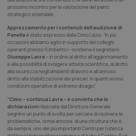
Valle D’Aosta
Oncodermatologia
prossimo incontro per la valutazione del paino
strategico aziendale.
Veneto
Oncoematologia
Apprezzamento per i contenuti dell’audizione di
Oncologia & Nutrizione
Panella
è stato espresso dalla Cimo Lazio. “In più
occasioni abbiamo agito in supporto dei colleghi
Psoriasi & pelle
operanti presso l’Umberto I –sostiene il segretario
Giuseppe Lavra
– in ordine al diritto all’aggiornamento
Quotidiano Cardiologia
e alla possibilità di svolgere attività scientifica, al diritto
alla sicurezza negli ambienti di lavoro e all’annoso
diritto alla stabilizzazione dei precari, in quanti vivono
Quotidiano Chirurgia
condizioni operative di estremo disagio”.
Quotidiano Oncologia
“Cimo – continua Lavra – è convinta che le
dichiarazion
i rilasciate dal Direttore Generale
Quotidiano Pediatria
segnino un punto di svolta per cercare di risolvere le
problematiche, ormai annose, di una struttura che è,
Rene & patologie urogenitali
da sempre, uno dei più importanti Centri per l’utenza
dell’Area Metropolitana romana e di tutto il Centro-Sud