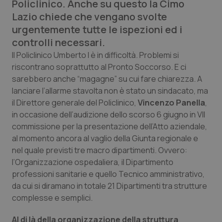
Policlinico. Anche su questo la Cimo
Calabria
Asma & BPCO
Lazio chiede che vengano svolte
urgentemente tutte le ispezioni ed i
Campania
Car-T
controlli necessari.
Il Policlinico Umberto I è in difficoltà. Problemi si
Emilia-Romagna
Colesterolo & coronaropatie
riscontrano soprattutto al Pronto Soccorso. E ci
sarebbero anche “magagne” su cui fare chiarezza. A
Friuli Venezia Giulia
Dermatite Atopica
lanciare l’allarme stavolta non è stato un sindacato, ma
il Direttore generale del Policlinico,
Vincenzo Panella
,
Lazio
Diabete & glucometri
in occasione dell’audizione dello scorso 6 giugno in VII
commissione per la presentazione dell’Atto aziendale,
Liguria
Disturbi dell’umore
al momento ancora al vaglio della Giunta regionale e
nel quale previsti tre macro dipartimenti. Ovvero:
Lombardia
Dolore
l’Organizzazione ospedaliera, il Dipartimento
professioni sanitarie e quello Tecnico amministrativo,
da cui si diramano in totale 21 Dipartimenti tra strutture
Marche
Donna & Salute
complesse e semplici.
Molise
Epatiti
Al di là della organizzazione della struttura