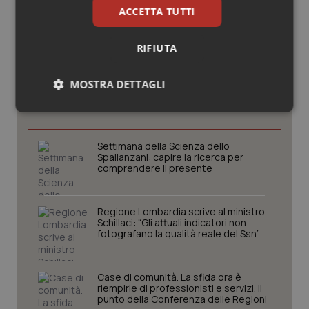
ACCETTA TUTTI
RIFIUTA
Potrebbe interessarti in
MOSTRA DETTAGLI
Lazio
Necessari
Statistici
Marketing
Settimana della Scienza dello
Spallanzani: capire la ricerca per
comprendere il presente
Regione Lombardia scrive al ministro
Necessari
Statistici
Marketing
Schillaci: “Gli attuali indicatori non
fotografano la qualità reale del Ssn”
I cookie necessari contribuiscono a rendere fruibile il
sito web abilitandone funzionalità di base quali la
navigazione sulle pagine e l'accesso alle aree
protette del sito. Il sito web non è in grado di
Case di comunità. La sfida ora è
funzionare correttamente senza questi cookie.
riempirle di professionisti e servizi. Il
punto della Conferenza delle Regioni
Nome
Fornitore
/
Dominio
Scaden