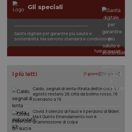
Gli speciali
Sanità digitale per garantire più salute e
sostenibilità. Ma servono standard e condivisione
Tutti gli speciali
I più letti
[7 giorni]
[30 giorni]
Caldo, segnali di lenta ritirata dell'ondata: il 7
agosto restano 26 città da bollino rosso, l'8
scendono a 19
Covid. Il silenzio di Fauci e il perdono di Biden.
Ma il Quinto Emendamento non è
un’ammissione di colpa
PHPSESSID
Sessio
PHP.net
www.quotidianosanita.it