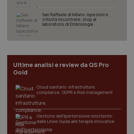
VISITOR_PRIVACY_METADATA
5 mesi
YouTube
settim
.youtube.com
San Raffaele di Milano. Ispezioni e
criticità riscontrate, stop al
laboratorio di Embriologia
Ultime analisi e review da QS Pro
Gold
Cloud sanitario: infrastrutture,
compliance, GDPR e Risk management
CookieScriptConsent
5 mesi
CookieScript
settim
www.quotidianosanita.it
Gestione dell'Ipertensione resistente:
dalle Linee Guida alle terapie innovative