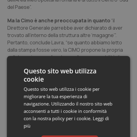
Salute orale & impianti
del Paese”.
Ma la Cimo è anche preoccupata in quanto
“il
Sangue & coagulazione
Direttore Generale parrebbe aver dichiarato di aver
trovato all’interno della struttura altre ‘magagne’”.
Tiroide
Pertanto, conclude Lavra, “se quanto abbiamo letto
dalla stampa fosse vero, la CIMO propone la propria
Tumore al seno
collaborazione per fare luce sulle responsabilità di
quanto denunciato; affinché vengano svolte tutte le
Questo sito web utilizza
Tumore ovarico
ispezioni ed i controlli necessari da parte della Regione
cookie
Lazio in collaborazione con la Direzione del Policlinico,
Tumori del Polmone & Testa Collo
al fine anche di verificare le gravi anomalie denunciate
Questo sito web utilizza i cookie per
dal Direttore Generale.”
migliorare la tua esperienza di
Tumori gastrointestinali
navigazione. Utilizzando il nostro sito web
acconsenti a tutti i cookie in conformità
12 Giugno 2019
Ulcera & Reflusso
con la nostra policy per i cookie.
Leggi di
© Riproduzione riservata
più
Vaccini