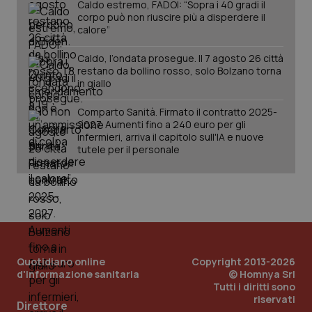
Caldo estremo, FADOI: “Sopra i 40 gradi il
corpo può non riuscire più a disperdere il
calore”
Caldo, l’ondata prosegue. Il 7 agosto 26 città
restano da bollino rosso, solo Bolzano torna
in giallo
Comparto Sanità. Firmato il contratto 2025-
2027. Aumenti fino a 240 euro per gli
infermieri, arriva il capitolo sull'IA e nuove
tutele per il personale
_ga_KM60CM4NPH
.quotidianosanita.it
1 anno
mes
Quotidiano online
Copyright 2013-2026
d'informazione sanitaria
© Homnya Srl
Tutti i diritti sono
riservati
Direttore