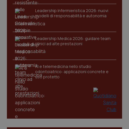
Leadership Infermieristica 2026: nuovi
modelli di responsabilità e autonomia
Leadership Medica 2026: guidare team
tracking-sites-ironfish-
www.quotidianosanita.it
4
clinici ad alte prestazioni
tracking-enable
settim
2 gior
AI e telemedicina nello studio
odontoiatrico: applicazioni concrete e
tracking-sites-ironfish-
www.quotidianosanita.it
4
uso protetto
session-id
settim
2 gior
_ga
1 anno
Google LLC
mes
.quotidianosanita.it