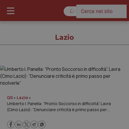
Lunedì 10 Agosto 2026
Lazio
Lazio
Cronache
Governo e Parlamento
QS
»
Lazio
»
Umberto I. Panella: “Pronto Soccorso in difficoltà”. Lavra
(Cimo Lazio): “Denunciare criticità è primo passo per
Regioni e Asl
risolverle”
Lavoro e Professioni