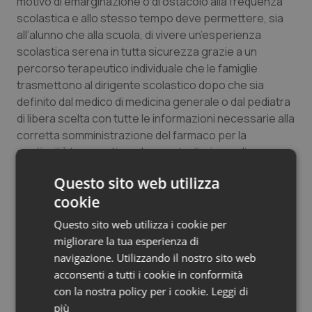
motivo di emarginazione o di ostacolo alla frequenza
scolastica e allo stesso tempo deve permettere, sia
all’alunno che alla scuola, di vivere un’esperienza
scolastica serena in tutta sicurezza grazie a un
percorso terapeutico individuale che le famiglie
trasmettono al dirigente scolastico dopo che sia
definito dal medico di medicina generale o dal pediatra
di libera scelta con tutte le informazioni necessarie alla
corretta somministrazione del farmaco per la
continuità terapeutica e le eventuali misure di
prevenzione".
Questo sito web utilizza
cookie
“Questo protocollo parte da un presupposto – ha
detto la dottoressa Boarelli -, e cioè che all’interno
Questo sito web utilizza i cookie per
della scuola non deve essere escluso nessuno e i
migliorare la tua esperienza di
bambini e i ragazzi devono avere una risposta
navigazione. Utilizzando il nostro sito web
specifica a tutte le loro esigenze. Rispetto alla
acconsenti a tutti i cookie in conformità
somministrazione dei farmaci va precisato che i
con la nostra policy per i cookie.
Leggi di
docenti aderiscono su base volontaria perché questa
più