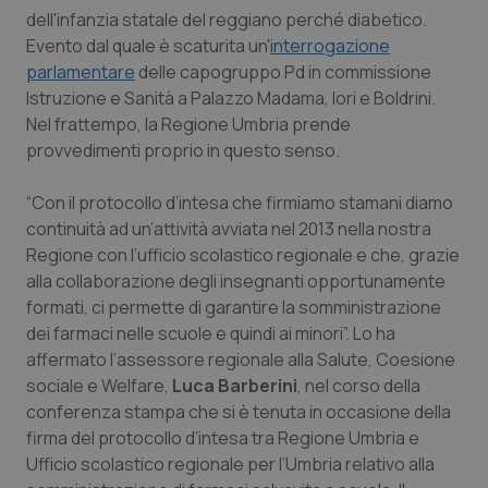
Calabria
Asma & BPCO
dell'infanzia statale del reggiano perché diabetico.
Evento dal quale è scaturita un'
interrogazione
parlamentare
Campania
Car-T
delle capogruppo Pd in commissione
Istruzione e Sanità a Palazzo Madama, Iori e Boldrini.
Nel frattempo, la Regione Umbria prende
Emilia-Romagna
Colesterolo & coronaropatie
provvedimenti proprio in questo senso.
Friuli Venezia Giulia
Dermatite Atopica
“Con il protocollo d’intesa che firmiamo stamani diamo
continuità ad un’attività avviata nel 2013 nella nostra
Lazio
Diabete & glucometri
Regione con l’ufficio scolastico regionale e che, grazie
alla collaborazione degli insegnanti opportunamente
Liguria
Disturbi dell’umore
formati, ci permette di garantire la somministrazione
dei farmaci nelle scuole e quindi ai minori”. Lo ha
Lombardia
Dolore
affermato l’assessore regionale alla Salute, Coesione
sociale e Welfare,
Luca Barberini
, nel corso della
conferenza stampa che si è tenuta in occasione della
Marche
Donna & Salute
firma del protocollo d’intesa tra Regione Umbria e
Ufficio scolastico regionale per l’Umbria relativo alla
Molise
Epatiti