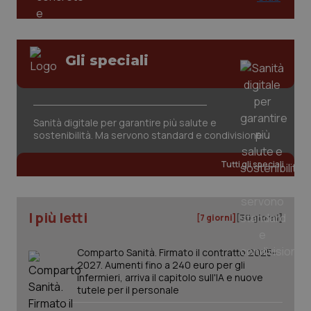
PHPSESSID
Sessio
PHP.net
www.quotidianosanita.it
Gli speciali
Sanità digitale per garantire più salute e
sostenibilità. Ma servono standard e condivisione
Tutti gli speciali
I più letti
[7 giorni]
[30 giorni]
Comparto Sanità. Firmato il contratto 2025-
_ga_KM60CM4NPH
.quotidianosanita.it
1 anno
2027. Aumenti fino a 240 euro per gli
mes
infermieri, arriva il capitolo sull'IA e nuove
tutele per il personale