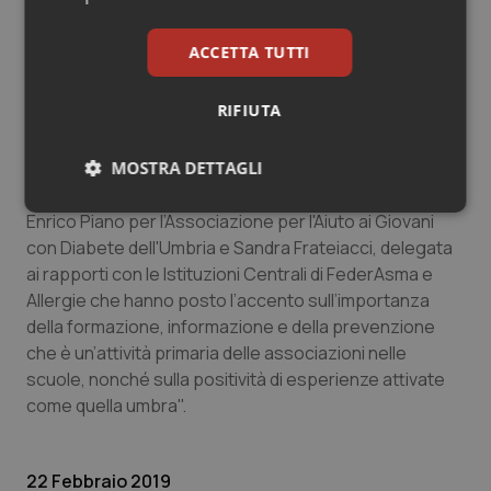
prestazione non può essere imposta giuridicamente,
ma nessun insegnate si è rifiutato”.
ACCETTA TUTTI
“In Umbria è stato attivato un modello – ha detto il
RIFIUTA
direttore regionale,
Walter Orlandi
– che cercheremo
di applicare anche in altri contesti”.
MOSTRA DETTAGLI
"A fine incontro – conclude la nota – sono intervenuti
Necessari
Statistici
Marketing
Enrico Piano per l’Associazione per l'Aiuto ai Giovani
con Diabete dell'Umbria e Sandra Frateiacci, delegata
ai rapporti con le Istituzioni Centrali di FederAsma e
Allergie che hanno posto l’accento sull’importanza
della formazione, informazione e della prevenzione
che è un’attività primaria delle associazioni nelle
Necessari
Statistici
Marketing
scuole, nonché sulla positività di esperienze attivate
come quella umbra".
I cookie necessari contribuiscono a rendere fruibile il
sito web abilitandone funzionalità di base quali la
navigazione sulle pagine e l'accesso alle aree
protette del sito. Il sito web non è in grado di
22 Febbraio 2019
funzionare correttamente senza questi cookie.