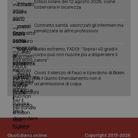
Eclissi solare del 12 agosto 2026, come
osservarla in sicurezza
Contratto sanità, valorizzati gli infermieri ma
penalizzate le altre professioni
Fornitore
/
Nome
Scadenza
Descrizion
Dominio
Nome
Fornitore
/
Dominio
Scadenza
Des
Caldo estremo, FADOI: “Sopra i 40 gradi il
_ga_0VMQEQKQ1N
.quotidianosanita.it
1 anno 1
Questo
corpo può non riuscire più a disperdere il
mese
cookie
VISITOR_INFO1_LIVE
5 mesi 4
Que
Google LLC
calore”
viene
settimane
imp
.youtube.com
utilizzato
You
da Google
ten
Covid. Il silenzio di Fauci e il perdono di Biden.
Analytics
pre
per
Ma il Quinto Emendamento non è
del
mantener
vid
un’ammissione di colpa
lo stato
inco
della
può
sessione.
det
vis
web
uti
nuo
ver
dell
You
__Secure-YNID
.youtube.com
5 mesi 4
Que
Quotidiano online
Copyright 2013-2026