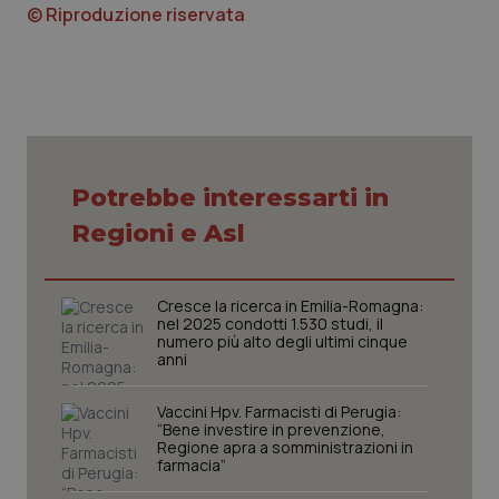
© Riproduzione riservata
Nome
Fornitore
/
Dominio
Scaden
VISITOR_PRIVACY_METADATA
5 mesi
YouTube
settim
.youtube.com
Potrebbe interessarti in
Regioni e Asl
Cresce la ricerca in Emilia-Romagna:
nel 2025 condotti 1.530 studi, il
numero più alto degli ultimi cinque
anni
Vaccini Hpv. Farmacisti di Perugia:
CookieScriptConsent
5 mesi
CookieScript
“Bene investire in prevenzione,
settim
www.quotidianosanita.it
Regione apra a somministrazioni in
farmacia”