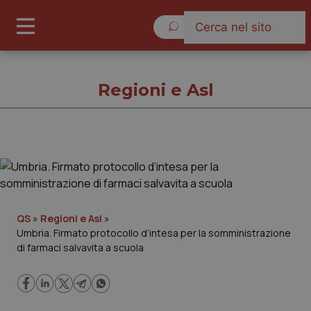
Venerdì 7 Agosto 2026
Regioni e Asl
Regioni e Asl
Cronache
QS
»
Regioni e Asl
»
Umbria. Firmato protocollo d’intesa per la somministrazione
Governo e Parlamento
di farmaci salvavita a scuola
Regioni e Asl
Lavoro e Professioni