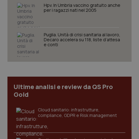
Hpv. In Umbria vaccino gratuito anche
per i ragazzi nati nel 2005
Puglia. Unità di crisi sanitaria al lavoro,
Decaro accelera su 118, liste d’attesa
e conti
tracking-sites-ironfish-
www.quotidianosanita.it
4
tracking-enable
settim
2 gior
Ultime analisi e review da QS Pro
tracking-sites-ironfish-
www.quotidianosanita.it
4
Gold
session-id
settim
2 gior
Cloud sanitario: infrastrutture,
compliance, GDPR e Risk management
_ga
1 anno
Google LLC
mes
.quotidianosanita.it