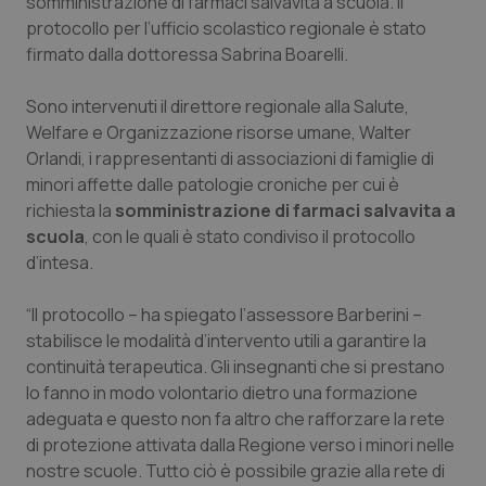
somministrazione di farmaci salvavita a scuola. Il
protocollo per l’ufficio scolastico regionale è stato
Piemonte
HIV
firmato dalla dottoressa Sabrina Boarelli.
Provincia Autonoma di Bolzano
Infezioni & Febbre
Sono intervenuti il direttore regionale alla Salute,
Welfare e Organizzazione risorse umane, Walter
Provincia Autonoma di Trento
Ipertensione & Scompenso
Orlandi, i rappresentanti di associazioni di famiglie di
minori affette dalle patologie croniche per cui è
Puglia
Malattie rare
richiesta la
somministrazione di farmaci salvavita a
scuola
, con le quali è stato condiviso il protocollo
d’intesa.
Sardegna
Malattia di Crohn & Rettocolite Ulcerosa
“Il protocollo – ha spiegato l’assessore Barberini –
Sicilia
Neuroscienze & patologie neurodegenerative
stabilisce le modalità d’intervento utili a garantire la
continuità terapeutica. Gli insegnanti che si prestano
Toscana
Obesità
lo fanno in modo volontario dietro una formazione
adeguata e questo non fa altro che rafforzare la rete
Umbria
Oftalmologia
di protezione attivata dalla Regione verso i minori nelle
nostre scuole. Tutto ciò è possibile grazie alla rete di