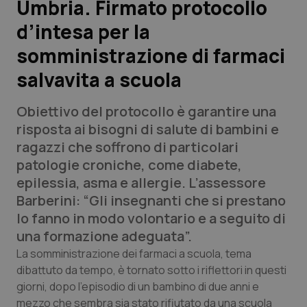
Umbria. Firmato protocollo
d’intesa per la
Scienza e Farmaci
somministrazione di farmaci
Studi e Analisi
salvavita a scuola
Lettere al direttore
Obiettivo del protocollo è garantire una
risposta ai bisogni di salute di bambini e
Edizioni Regionali
ragazzi che soffrono di particolari
patologie croniche, come diabete,
QS Pro
epilessia, asma e allergie. L’assessore
Barberini: “Gli insegnanti che si prestano
Professionisti Sanitari.AI
lo fanno in modo volontario e a seguito di
una formazione adeguata”.
Abruzzo
QS Pro Gold
La somministrazione dei farmaci a scuola, tema
dibattuto da tempo, è tornato sotto i riflettori in questi
QS Club
Newsletter
Basilicata
Artrite & artrosi
giorni, dopo l’episodio di un bambino di due anni e
mezzo che sembra sia stato rifiutato da una scuola