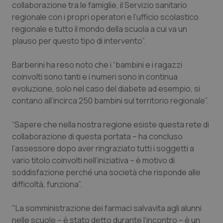
Valle D’Aosta
Oncodermatologia
collaborazione tra le famiglie, il Servizio sanitario
regionale con i propri operatori e l’ufficio scolastico
Veneto
Oncoematologia
regionale e tutto il mondo della scuola a cui va un
plauso per questo tipo di intervento”.
Oncologia & Nutrizione
Barberini ha reso noto che i “bambini e i ragazzi
coinvolti sono tanti e i numeri sono in continua
Psoriasi & pelle
evoluzione, solo nel caso del diabete ad esempio, si
contano all’incirca 250 bambini sul territorio regionale”.
Quotidiano Cardiologia
“Sapere che nella nostra regione esiste questa rete di
Quotidiano Chirurgia
collaborazione di questa portata – ha concluso
l’assessore dopo aver ringraziato tutti i soggetti a
Quotidiano Oncologia
vario titolo coinvolti nell’iniziativa – è motivo di
soddisfazione perché una società che risponde alle
Quotidiano Pediatria
difficoltà, funziona”.
"La somministrazione dei farmaci salvavita agli alunni
Rene & patologie urogenitali
nelle scuole – è stato detto durante l’incontro – è un