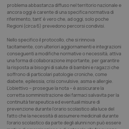
problema abbastanza diffuso nel territorio nazionale e
Salute orale & impianti
ancora oggi è carente di una specifica normativa di
riferimento, tant’ è vero che, ad oggi, solo poche
Sangue & coagulazione
Regioni (circa 6) prevedono percorsi condivisi.
Tiroide
Nello specifico il protocollo, che si rinnova
tacitamente, con ulteriori aggiornamenti e integrazioni
Tumore al seno
conseguenti a modifiche normative o necessità, attiva
una forma di collaborazione importante, per garantire
Tumore ovarico
la risposta ai bisogni di salute di bambini e ragazzi che
soffrono di particolari patologie croniche, come
diabete, epilessia, crisi convulsive, asma e allergie.
Tumori del Polmone & Testa Collo
L’obiettivo – prosegue la nota – è assicurare la
corretta somministrazione dei farmaci salvavita per la
Tumori gastrointestinali
continuità terapeutica ed eventuali misure di
prevenzione durante l’orario scolastico alla luce del
Ulcera & Reflusso
fatto che la necessità di assumere medicinali durante
l'orario scolastico da parte degli alunni non può essere
Vaccini