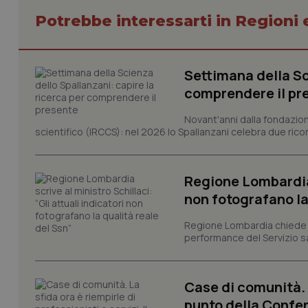
Potrebbe interessarti in Regioni 
I cookie necessari con
Settimana della Sc
e l'accesso alle aree 
comprendere il pr
Nome
VISITOR_PRIVACY_
Novant'anni dalla fondazion
scientifico (IRCCS): nel 2026 lo Spallanzani celebra due rico
Regione Lombardia s
CookieScriptConse
non fotografano la
Regione Lombardia chiede al
performance del Servizio san
tracking-sites-ironf
tracking-enable
tracking-sites-ironf
Case di comunità. L
session-id
punto della Confer