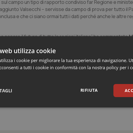
sul campo un tipo di rapporto condiviso far Regione e ministe
aggiunto Valsecchi – servisse da campo di prova per tutto il P
lusa e che ci siano ormai tutti i dati perché anche le altre re
essere il futuro di tutte le regioni italiane” ha commentato
M
e di queste osservazioni conferma come – ha sottolineato
Anton
web utilizza cookie
ervizio vaccinale regionale ben organizzato, non sia né utile n
re vaccinali soddisfacenti. La SItI guarda tuttavia con preoc
ilizza i cookie per migliorare la tua esperienza di navigazione. Ut
 concerne la riorganizzazione dei Dipartimenti di Prevenzione de
consenti a tutti i cookie in conformità con la nostra policy per i 
elle Asl dedicati alla prevenzione nel Veneto, che costituisce
RIFIUTA
TAGLI
ACC
sari
Statistici
Mar