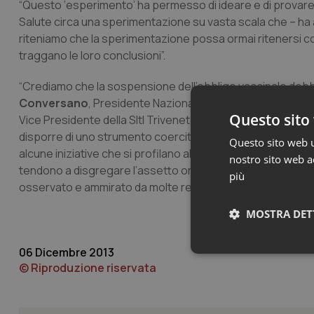
“Questo ‘esperimento’ ha permesso di ideare e di provare 
Salute circa una sperimentazione su vasta scala che – ha 
riteniamo che la sperimentazione possa ormai ritenersi conc
traggano le loro conclusioni”.
“Crediamo che la sospensione dell’obbligo vaccinale debba 
Conversano
, Presidente Nazionale della SItI. “L’insiem
Questo sito 
Vice Presidente della SItI Triveneto -, in presenza di un s
disporre di uno strumento coercitivo per ottenere copertu
Questo sito web ut
alcune iniziative che si profilano all’orizzonte per quanto
nostro sito web ac
tendono a disgregare l’assetto organizzativo dei Servizi d
più
osservato e ammirato da molte regioni italiane”.
MOSTRA DET
06 Dicembre 2013
Neces
© Riproduzione riservata