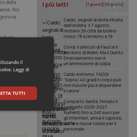
ro della
I più letti
[7 giorni]
[30 giorni]
aese. Noi
gioni ne
Caldo, segnali di lenta ritirata
dell'ondata: il 7 agosto
restano 26 città da bollino
rosso, l'8 scendono a 19
ichele
io Ferro,
Covid. Il silenzio di Fauci e il
é necessario
perdono di Biden. Ma il Quinto
Emendamento non è
cupazione ad
ilizzando il
un’ammissione di colpa
lle Asl, che
cookie.
Leggi di
 un modello
Caldo estremo, FADOI:
“Sopra i 40 gradi il corpo può
non riuscire più a disperdere
il calore”
ETTA TUTTI
Comparto Sanità. Firmato il
contratto 2025-2027.
keting
Aumenti fino a 240 euro per
gli infermieri, arriva il capitolo
sull'IA e nuove tutele per il
personale