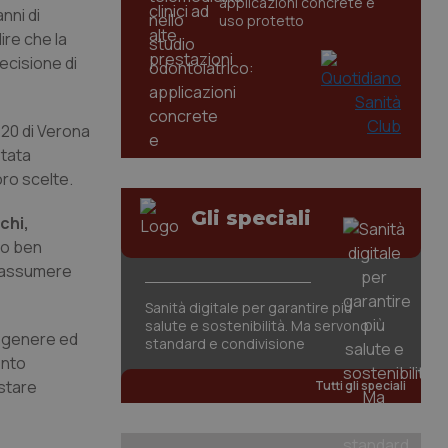
applicazioni concrete e
nni di
uso protetto
ire che la
ecisione di
 20 di Verona
stata
oro scelte.
Gli speciali
chi,
to ben
i assumere
Sanità digitale per garantire più
salute e sostenibilità. Ma servono
n genere ed
standard e condivisione
ento
ostare
Tutti gli speciali