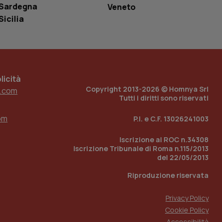
ell'interfaccia di
Sardegna
Veneto
Sicilia
 tenere traccia
i Youtube incorporati
tore del sito web sta
ell'interfaccia di
 tenere traccia
icità
r la gestione
Copyright 2013-2026 © Homnya Srl
.com
one dell’esperienza
Tutti i diritti sono riservati
e per abilitare il
om
P.I. e C.F. 13026241003
loggato con identity
Iscrizione al ROC n.34308
Iscrizione Tribunale di Roma n.115/2013
del 22/05/2013
Riproduzione riservata
Privacy Policy
Cookie Policy
Accessibilità