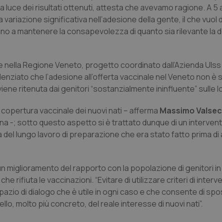
 luce dei risultati ottenuti, attesta che avevamo ragione. A 5 a
ariazione significativa nell’adesione della gente, il che vuol d
no a mantenere la consapevolezza di quanto sia rilevante la d
ale nella Regione Veneto, progetto coordinato dall’Azienda Ulss
idenziato che l’adesione all’offerta vaccinale nel Veneto non è 
iene ritenuta dai genitori “sostanzialmente ininfluente” sulle l
 copertura vaccinale dei nuovi nati – afferma
Massimo Valsec
na -; sotto questo aspetto si è trattato dunque di un interven
 del lungo lavoro di preparazione che era stato fatto prima d
un miglioramento del rapporto con la popolazione di genitori i
e rifiuta le vaccinazioni. “Evitare di utilizzare criteri di interv
pazio di dialogo che è utile in ogni caso e che consente di sp
lo, molto più concreto, del reale interesse di nuovi nati”.