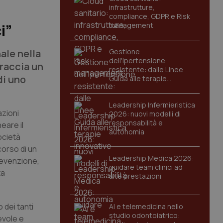
infrastrutture,
compliance, GDPR e Risk
management
i”
ale nella
Gestione
dell'Ipertensione
traccia un
resistente: dalle Linee
di uno
Guida alle terapie
innovative
Leadership Infermieristica
azioni
2026: nuovi modelli di
responsabilità e
eare il
autonomia
ocietà
corso di un
Leadership Medica 2026:
revenzione,
guidare team clinici ad
ta
alte prestazioni
 dei tanti
AI e telemedicina nello
studio odontoiatrico:
evole e