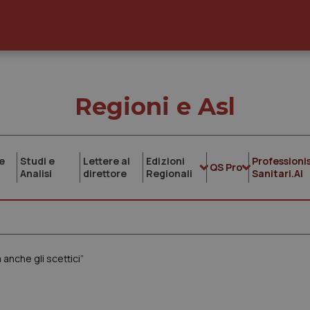
Regioni e Asl
e
Studi e
Lettere al
Edizioni
Professionis
QS Pro
Analisi
direttore
Regionali
Sanitari.AI
a anche gli scettici”