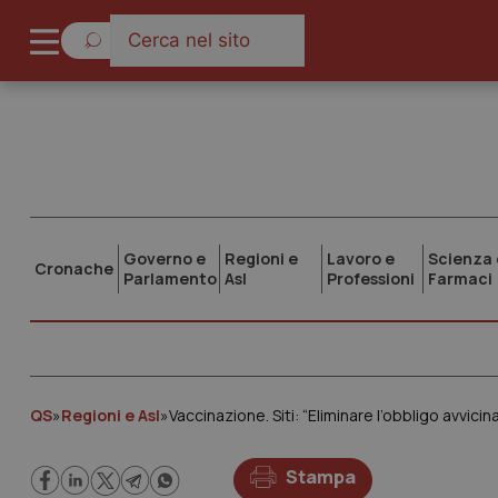
Governo e
Regioni e
Lavoro e
Scienza 
Cronache
Parlamento
Asl
Professioni
Farmaci
QS
»
Regioni e Asl
»
Vaccinazione. Siti: “Eliminare l’obbligo avvicin
Stampa