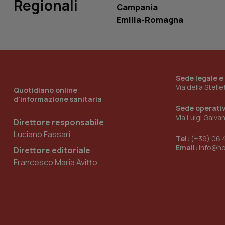
Regionali
Campania
Emilia-Romagna
__Secure-YNID
YSC
Sede legale e
Via della Stell
__Secure-
Quotidiano online
ROLLOUT_TOKEN
d'informazione sanitaria
Sede operati
tracking-sites-
Via Luigi Galva
Direttore responsabile
ironfish-tracking-
named-enable
Luciano Fassari
Tel:
(+39) 06 
Email:
info@h
Direttore editoriale
Francesco Maria Avitto