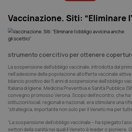
Vaccinazione. Siti: “Eliminare l
strumento coercitivo per ottenere coperture
La sospensione dell’obbligo vaccinale, introdotta dal pri
nell’adesione della popolazione all’offerta vaccinale attiva
bilancio positivo dei 5 anni di sospensione dell’obbligo v
Italiana di Igiene, Medicina Preventiva e Sanità Pubblica (S
convegno promosso Verona. Scopo dell’incontro, che ha vist
istituzioni locali, regionali e nazionali, era stimolare una ri
“strategica, importante non solo per il Veneto ma per tutte l
“La sospensione dell’obbligo vaccinale – ha spiegato l’as
settori della sanità nei quali il Veneto è leader o pionie