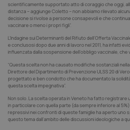
scientificamente supportato atto di coraggio che oggi, alla
distanza – aggiunge Coletto – non abbiamo rilevato alcuna v
decisione si rivolse a persone consapevoli e che continua
vaccinare o meno i propri figli”.
L’Indagine sui Determinanti del Rifiuto dell’Offerta Vaccin
e conclusosi dopo due anni di lavoro nel 2011, ha infatti ev
influenzata dalla sospensione dell’obbligo vaccinale, che v
“Questa scelta non ha causato modifiche sostanziali nella
Direttore del Dipartimento di Prevenzione ULSS 20 di Vero
progettato e ben condotto che ha documentato la solidità
questa scelta impegnativa”.
Non solo. La scelta operata in Veneto ha fatto registrare 
in particolare con quella parte (da sempre inferiore al 5%) ch
repressivi nei confronti di queste famiglie ha aperto uno s
questo tema dall’ambito delle discussioni ideologiche a quel