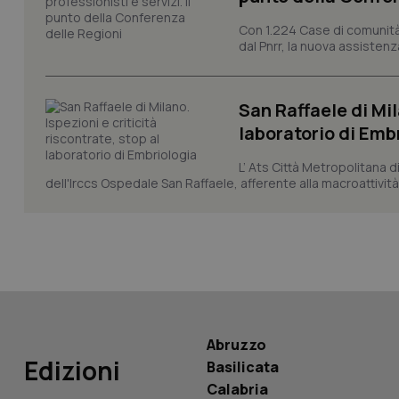
_ga
Con 1.224 Case di comunità a
dal Pnrr, la nuova assistenza
San Raffaele di Mil
laboratorio di Emb
PHPSESSID
L’ Ats Città Metropolitana d
dell'Irccs Ospedale San Raffaele, afferente alla macroattività 
_ga_KM60CM4NPH
Nome
Abruzzo
Nome
Edizioni
VISITOR_INFO1_LIV
Basilicata
_ga_0VMQEQKQ1N
Calabria