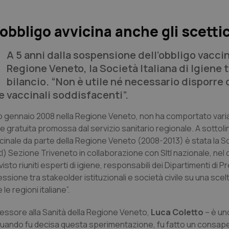
’obbligo avvicina anche gli scettic
A 5 anni dalla sospensione dell’obbligo vaccin
Regione Veneto, la Società Italiana di Igiene 
bilancio. “Non è utile né necessario disporre 
 vaccinali soddisfacenti”.
mo gennaio 2008 nella Regione Veneto, non ha comportato vari
 e gratuita promossa dal servizio sanitario regionale. A sottolin
accinale da parte della Regione Veneto (2008-2013) è stata la S
ItI) Sezione Triveneto in collaborazione con SItI nazionale, nel 
o riuniti esperti di igiene, responsabili dei Dipartimenti di P
flessione tra stakeolder istituzionali e società civile su una scel
e regioni italiane”.
sessore alla Sanità della Regione Veneto,
Luca Coletto
– è uno
re. Quando fu decisa questa sperimentazione, fu fatto un consap