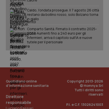
calore”
Caldo, l’ondata prosegue. Il 7 agosto 26 città
restano da bollino rosso, solo Bolzano torna
in giallo
Comparto Sanità. Firmato il contratto 2025-
2027. Aumenti fino a 240 euro per gli
infermieri, arriva il capitolo sull'IA e nuove
tutele per il personale
_ga_KM60CM4NPH
.quotidianosanita.it
1 anno
Quotidiano online
Copyright 2013-2026
mes
d'informazione sanitaria
© Homnya Srl
Tutti i diritti sono
riservati
Direttore
responsabile
P.I. e C.F. 13026241003
Luciano Fassari