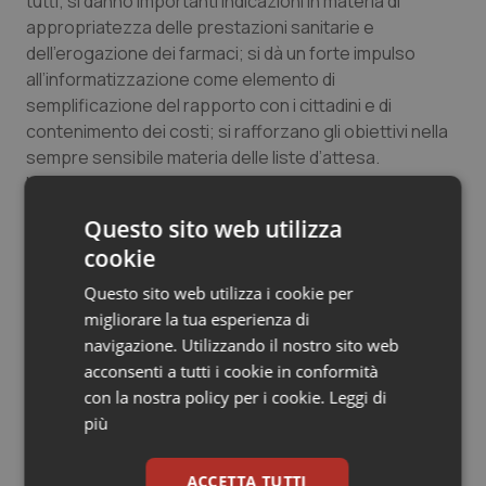
tutti; si danno importanti indicazioni in materia di
Salute orale & impianti
appropriatezza delle prestazioni sanitarie e
dell’erogazione dei farmaci; si dà un forte impulso
all’informatizzazione come elemento di
Sangue & coagulazione
semplificazione del rapporto con i cittadini e di
contenimento dei costi; si rafforzano gli obiettivi nella
Tiroide
sempre sensibile materia delle liste d’attesa.
Mantenere il livello della qualità e contenere quello dei
Tumore al seno
costi – ha aggiunto Coletto – non è facile, ma è
Questo sito web utilizza
possibile, ed è questo che la Regione chiede ai suoi
Tumore ovarico
cookie
managers sanitari, offrendo loro, come sempre,
collaborazione e assistenza”.
Questo sito web utilizza i cookie per
Tumori del Polmone & Testa Collo
migliorare la tua esperienza di
navigazione. Utilizzando il nostro sito web
15 Dicembre 2010
Tumori gastrointestinali
acconsenti a tutti i cookie in conformità
© Riproduzione riservata
con la nostra policy per i cookie.
Leggi di
Ulcera & Reflusso
più
Vaccini
ACCETTA TUTTI