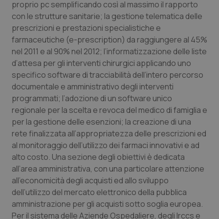
proprio pc semplificando così al massimo il rapporto
con le strutture sanitarie; la gestione telematica delle
Piemonte
HIV
prescrizioni e prestazioni specialistiche e
farmaceutiche (e-prescription) da raggiungere al 45%
Provincia Autonoma di Bolzano
Infezioni & Febbre
nel 2011 e al 90% nel 2012; l’informatizzazione delle liste
d’attesa per gli interventi chirurgici applicando uno
Provincia Autonoma di Trento
Ipertensione & Scompenso
specifico software di tracciabilità dell’intero percorso
documentale e amministrativo degli interventi
Puglia
Malattie rare
programmati; l’adozione di un software unico
regionale per la scelta e revoca del medico di famiglia e
Sardegna
Malattia di Crohn & Rettocolite Ulcerosa
per la gestione delle esenzioni; la creazione di una
rete finalizzata all’appropriatezza delle prescrizioni ed
Sicilia
Neuroscienze & patologie neurodegenerative
al monitoraggio dell’utilizzo dei farmaci innovativi e ad
alto costo. Una sezione degli obiettivi è dedicata
all’area amministrativa, con una particolare attenzione
Toscana
Obesità
all’economicità degli acquisti ed allo sviluppo
dell’utilizzo del mercato elettronico della pubblica
Umbria
Oftalmologia
amministrazione per gli acquisti sotto soglia europea.
Per il sistema delle Aziende Ospedaliere, degli Irccs e