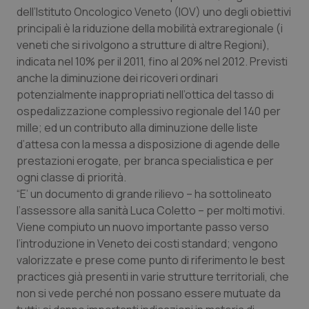
Valle D’Aosta
Oncodermatologia
dell’Istituto Oncologico Veneto (IOV) uno degli obiettivi
principali è la riduzione della mobilità extraregionale (i
Veneto
Oncoematologia
veneti che si rivolgono a strutture di altre Regioni),
indicata nel 10% per il 2011, fino al 20% nel 2012. Previsti
Oncologia & Nutrizione
anche la diminuzione dei ricoveri ordinari
potenzialmente inappropriati nell’ottica del tasso di
Psoriasi & pelle
ospedalizzazione complessivo regionale del 140 per
mille; ed un contributo alla diminuzione delle liste
d’attesa con la messa a disposizione di agende delle
Quotidiano Cardiologia
prestazioni erogate, per branca specialistica e per
ogni classe di priorità.
Quotidiano Chirurgia
“E’ un documento di grande rilievo – ha sottolineato
l’assessore alla sanità Luca Coletto – per molti motivi.
Quotidiano Oncologia
Viene compiuto un nuovo importante passo verso
l’introduzione in Veneto dei costi standard; vengono
Quotidiano Pediatria
valorizzate e prese come punto di riferimento le best
practices già presenti in varie strutture territoriali, che
Rene & patologie urogenitali
non si vede perché non possano essere mutuate da