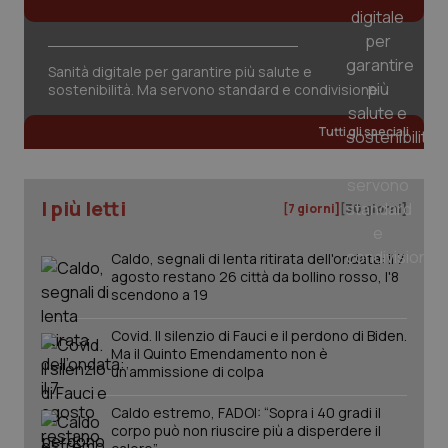
Sanità digitale per garantire più salute e
sostenibilità. Ma servono standard e condivisione
Tutti gli speciali
I più letti
[7 giorni]
[30 giorni]
Caldo, segnali di lenta ritirata dell'ondata: il 7
agosto restano 26 città da bollino rosso, l'8
scendono a 19
Covid. Il silenzio di Fauci e il perdono di Biden.
Ma il Quinto Emendamento non è
un’ammissione di colpa
PHPSESSID
Sessio
PHP.net
Caldo estremo, FADOI: “Sopra i 40 gradi il
www.quotidianosanita.it
corpo può non riuscire più a disperdere il