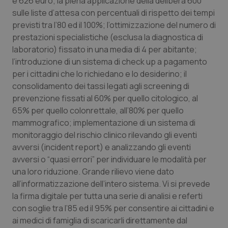
e 626 euro; la piena applicazione della delibera 600
Calabria
Asma & BPCO
sulle liste d’attesa con percentuali di rispetto dei tempi
previsti tra l’80 ed il 100%;
l’ottimizzazione del numero di
Campania
Car-T
prestazioni specialistiche (esclusa la diagnostica di
laboratorio) fissato in una media di 4 per abitante
;
Emilia-Romagna
Colesterolo & coronaropatie
l’introduzione di un sistema di check up a pagamento
per i cittadini che lo richiedano e lo desiderino; il
consolidamento dei tassi legati agli screening di
Friuli Venezia Giulia
Dermatite Atopica
prevenzione fissati al 60% per quello citologico, al
65% per quello colonrettale, all’80% per quello
Lazio
Diabete & glucometri
mammografico; implementazione di un sistema di
monitoraggio del rischio clinico rilevando gli eventi
Liguria
Disturbi dell’umore
avversi (incident report) e analizzando gli eventi
avversi o “quasi errori” per individuare le modalità per
Lombardia
Dolore
una loro riduzione. Grande rilievo viene dato
all’informatizzazione dell’intero sistema. Vi si prevede
Marche
Donna & Salute
la firma digitale per tutta una serie di analisi e referti
con soglie tra l’85 ed il 95% per consentire ai cittadini e
Molise
Epatiti
ai medici di famiglia di scaricarli direttamente dal