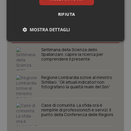
RIFIUTA
Potrebbe interessarti in
MOSTRA DETTAGLI
Regioni e Asl
Necessari
Statistici
Marketing
Settimana della Scienza dello
Spallanzani: capire la ricerca per
comprendere il presente
Regione Lombardia scrive al ministro
Schillaci: “Gli attuali indicatori non
Necessari
Statistici
Marketing
fotografano la qualità reale del Ssn”
I cookie necessari contribuiscono a rendere fruibile il
sito web abilitandone funzionalità di base quali la
navigazione sulle pagine e l'accesso alle aree
Case di comunità. La sfida ora è
protette del sito. Il sito web non è in grado di
riempirle di professionisti e servizi. Il
funzionare correttamente senza questi cookie.
punto della Conferenza delle Regioni
Nome
Fornitore
/
Dominio
Scaden
VISITOR_PRIVACY_METADATA
5 mesi
YouTube