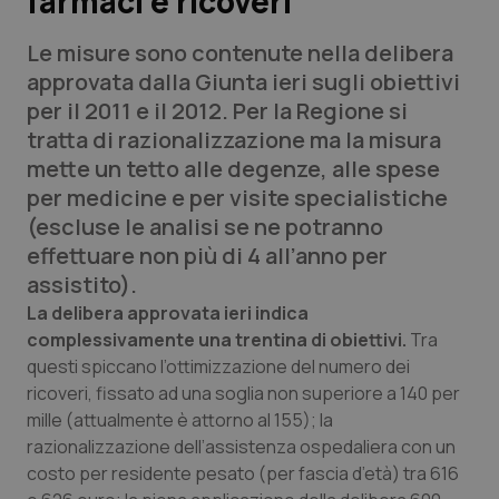
farmaci e ricoveri
Le misure sono contenute nella delibera
Scienza e Farmaci
approvata dalla Giunta ieri sugli obiettivi
per il 2011 e il 2012. Per la Regione si
Studi e Analisi
tratta di razionalizzazione ma la misura
mette un tetto alle degenze, alle spese
Lettere al direttore
per medicine e per visite specialistiche
(escluse le analisi se ne potranno
Edizioni Regionali
effettuare non più di 4 all’anno per
assistito).
QS Pro
La delibera approvata ieri indica
complessivamente una trentina di obiettivi.
Tra
Professionisti Sanitari.AI
questi spiccano l’ottimizzazione del
numero dei
ricoveri, fissato ad una soglia non superiore a 140 per
Abruzzo
QS Pro Gold
mille (attualmente è attorno al 155);
la
razionalizzazione dell’assistenza ospedaliera con un
QS Club
Newsletter
Basilicata
Artrite & artrosi
costo per residente pesato (per fascia d’età) tra 616