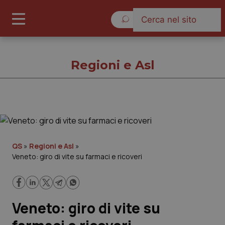
Domenica 9 Agosto 2026
Regioni e Asl
Regioni e Asl
Cronache
QS
»
Regioni e Asl
»
Veneto: giro di vite su farmaci e ricoveri
Governo e Parlamento
Regioni e Asl
Veneto: giro di vite su
Lavoro e Professioni