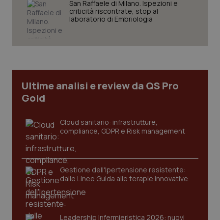
San Raffaele di Milano. Ispezioni e
settim
.youtube.com
criticità riscontrate, stop al
laboratorio di Embriologia
Ultime analisi e review da QS Pro
Gold
Cloud sanitario: infrastrutture,
compliance, GDPR e Risk management
CookieScriptConsent
5 mesi
CookieScript
settim
www.quotidianosanita.it
Gestione dell'Ipertensione resistente:
dalle Linee Guida alle terapie innovative
Leadership Infermieristica 2026: nuovi