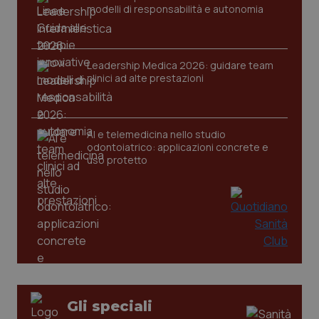
modelli di responsabilità e autonomia
Leadership Medica 2026: guidare team
clinici ad alte prestazioni
tracking-sites-ironfish-
www.quotidianosanita.it
4
tracking-enable
settim
2 gior
AI e telemedicina nello studio
odontoiatrico: applicazioni concrete e
uso protetto
tracking-sites-ironfish-
www.quotidianosanita.it
4
session-id
settim
2 gior
_ga
1 anno
Google LLC
mes
.quotidianosanita.it
Gli speciali