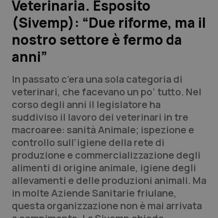
Veterinaria. Esposito
(Sivemp): “Due riforme, ma il
Scienza e Farmaci
nostro settore è fermo da
Studi e Analisi
anni”
Lettere al direttore
In passato c’era una sola categoria di
veterinari, che facevano un po’ tutto. Nel
Edizioni Regionali
corso degli anni il legislatore ha
suddiviso il lavoro dei veterinari in tre
QS Pro
macroaree: sanità Animale; ispezione e
controllo sull’igiene della rete di
Professionisti Sanitari.AI
produzione e commercializzazione degli
alimenti di origine animale, igiene degli
Abruzzo
QS Pro Gold
allevamenti e delle produzioni animali. Ma
in molte Aziende Sanitarie friulane,
QS Club
Newsletter
Basilicata
Artrite & artrosi
questa organizzazione non è mai arrivata