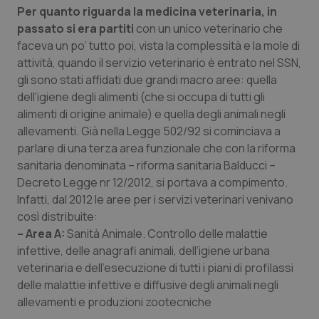
Per quanto riguarda la medicina veterinaria, in
Piemonte
HIV
passato si era partiti
con un unico veterinario che
faceva un po’ tutto poi, vista la complessità e la mole di
Provincia Autonoma di Bolzano
Infezioni & Febbre
attività, quando il servizio veterinario è entrato nel SSN,
gli sono stati affidati due grandi macro aree: quella
dell'igiene degli alimenti (che si occupa di tutti gli
Provincia Autonoma di Trento
Ipertensione & Scompenso
alimenti di origine animale) e quella degli animali negli
allevamenti. Già nella Legge 502/92 si cominciava a
Puglia
Malattie rare
parlare di una terza area funzionale che con la riforma
sanitaria denominata – riforma sanitaria Balducci –
Sardegna
Malattia di Crohn & Rettocolite Ulcerosa
Decreto Legge nr 12/2012, si portava a compimento.
Infatti, dal 2012 le aree per i servizi veterinari venivano
Sicilia
Neuroscienze & patologie neurodegenerative
così distribuite:
– Area A:
Sanità Animale. Controllo delle malattie
Toscana
Obesità
infettive, delle anagrafi animali, dell’igiene urbana
veterinaria e dell’esecuzione di tutti i piani di profilassi
Umbria
Oftalmologia
delle malattie infettive e diffusive degli animali negli
allevamenti e produzioni zootecniche