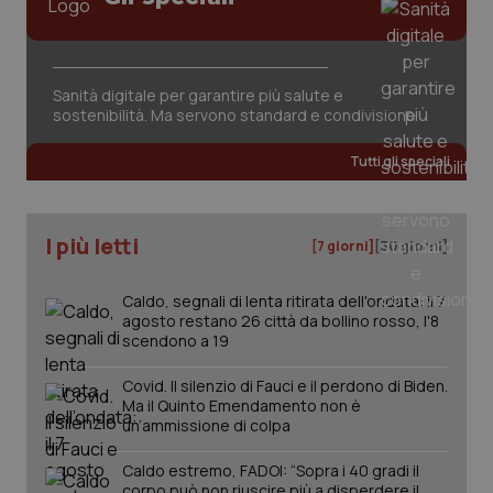
Sanità digitale per garantire più salute e
sostenibilità. Ma servono standard e condivisione
Tutti gli speciali
PHPSESSID
Sessio
PHP.net
www.quotidianosanita.it
I più letti
[7 giorni]
[30 giorni]
Caldo, segnali di lenta ritirata dell'ondata: il 7
agosto restano 26 città da bollino rosso, l'8
scendono a 19
Covid. Il silenzio di Fauci e il perdono di Biden.
Ma il Quinto Emendamento non è
un’ammissione di colpa
Caldo estremo, FADOI: “Sopra i 40 gradi il
corpo può non riuscire più a disperdere il