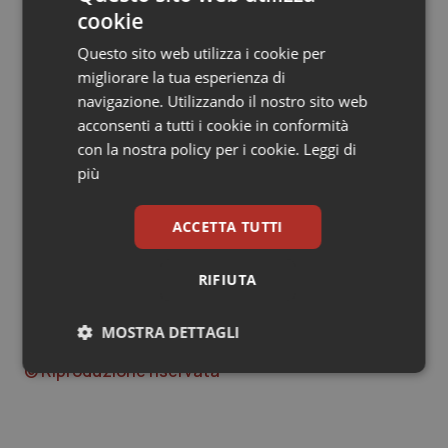
Regione, chiediamo che per ogni Azienda Sanitaria ci
cookie
siano all'interno del Dipartimento di Prevenzione i
Servizi Veterinari divisi nelle 3 aree, come previsto dal
Questo sito web utilizza i cookie per
Decreto Balducci, e se necessario, ci sia anche
migliorare la tua esperienza di
l’aggiunta dell’area di igiene urbana. Chiediamo inoltre,
navigazione. Utilizzando il nostro sito web
che questi servizi siano delle strutture complesse e
acconsenti a tutti i cookie in conformità
che quanto inviato in Regione sia considerato oltre che
con la nostra policy per i cookie.
Leggi di
concertato”. Conclude il Segretario Patrizia Esposito di
più
SIVeMp di FVM.
ACCETTA TUTTI
Endrius Salvalaggio
RIFIUTA
Endrius Salvalaggio
MOSTRA DETTAGLI
25 Settembre 2019
© Riproduzione riservata
Necessari
Statistici
Marketing