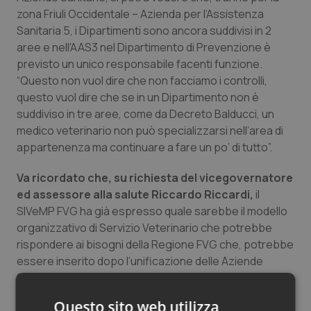
zona Friuli Occidentale – Azienda per l’Assistenza
Salute orale & impianti
Sanitaria 5, i Dipartimenti sono ancora suddivisi in 2
aree e nell'AAS3 nel Dipartimento di Prevenzione è
Sangue & coagulazione
previsto un unico responsabile facenti funzione.
“Questo non vuol dire che non facciamo i controlli,
Tiroide
questo vuol dire che se in un Dipartimento non è
suddiviso in tre aree, come da Decreto Balducci, un
Tumore al seno
medico veterinario non può specializzarsi nell’area di
appartenenza ma continuare a fare un po’ di tutto”.
Tumore ovarico
Va ricordato che, su richiesta del vicegovernatore
ed assessore alla salute Riccardo Riccardi,
il
Tumori del Polmone & Testa Collo
SIVeMP FVG ha già espresso quale sarebbe il modello
organizzativo di Servizio Veterinario che potrebbe
Tumori gastrointestinali
rispondere ai bisogni della Regione FVG che, potrebbe
essere inserito dopo l’unificazione delle Aziende
Ulcera & Reflusso
Sanitarie, prevista dal prossimo gennaio. “Sulla base di
quello che è stato disposto fino ad ora nella nostra
Vaccini
Questo sito web utilizza