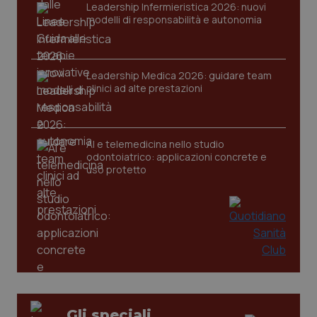
Leadership Infermieristica 2026: nuovi
tracking-sites-ironfish-
www.quotidianosanita.it
4
modelli di responsabilità e autonomia
session-id
settim
2 gior
Leadership Medica 2026: guidare team
clinici ad alte prestazioni
_ga
1 anno
Google LLC
mes
.quotidianosanita.it
AI e telemedicina nello studio
odontoiatrico: applicazioni concrete e
uso protetto
Gli speciali