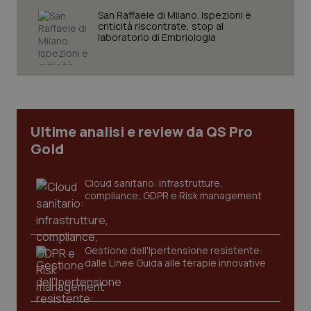
San Raffaele di Milano. Ispezioni e
criticità riscontrate, stop al
laboratorio di Embriologia
CookieScriptConsent
5 mesi
CookieScript
settim
www.quotidianosanita.it
Ultime analisi e review da QS Pro
Gold
Cloud sanitario: infrastrutture,
compliance, GDPR e Risk management
tracking-sites-ironfish-
www.quotidianosanita.it
4
Gestione dell'Ipertensione resistente:
tracking-enable
settim
dalle Linee Guida alle terapie innovative
2 gior