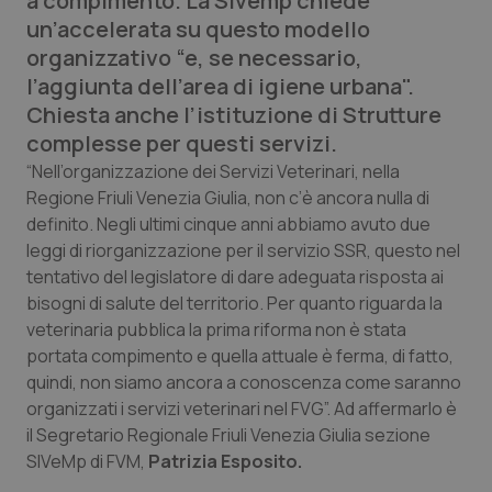
a compimento. La Sivemp chiede
Calabria
Asma & BPCO
un’accelerata su questo modello
organizzativo “e, se necessario,
Campania
Car-T
l’aggiunta dell’area di igiene urbana".
Chiesta anche l’istituzione di Strutture
Emilia-Romagna
Colesterolo & coronaropatie
complesse per questi servizi.
“Nell’organizzazione dei Servizi Veterinari, nella
Friuli Venezia Giulia
Dermatite Atopica
Regione Friuli Venezia Giulia, non c’è ancora nulla di
definito. Negli ultimi cinque anni abbiamo avuto due
Lazio
Diabete & glucometri
leggi di riorganizzazione per il servizio SSR, questo nel
tentativo del legislatore di dare adeguata risposta ai
Liguria
Disturbi dell’umore
bisogni di salute del territorio. Per quanto riguarda la
veterinaria pubblica la prima riforma non è stata
portata compimento e quella attuale è ferma, di fatto,
Lombardia
Dolore
quindi, non siamo ancora a conoscenza come saranno
organizzati i servizi veterinari nel FVG”. Ad affermarlo è
Marche
Donna & Salute
il Segretario Regionale Friuli Venezia Giulia sezione
SIVeMp di FVM,
Patrizia Esposito.
Molise
Epatiti