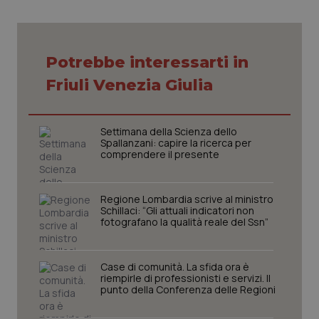
Necessari
Statistici
Marketing
Potrebbe interessarti in
I cookie necessari contribuiscono a rendere fruibile il
Friuli Venezia Giulia
sito web abilitandone funzionalità di base quali la
navigazione sulle pagine e l'accesso alle aree
protette del sito. Il sito web non è in grado di
funzionare correttamente senza questi cookie.
Settimana della Scienza dello
Nome
Spallanzani: capire la ricerca per
Fornitore
/
Dominio
Scaden
comprendere il presente
VISITOR_PRIVACY_METADATA
5 mesi
YouTube
settim
.youtube.com
Regione Lombardia scrive al ministro
Schillaci: “Gli attuali indicatori non
fotografano la qualità reale del Ssn”
Case di comunità. La sfida ora è
riempirle di professionisti e servizi. Il
punto della Conferenza delle Regioni