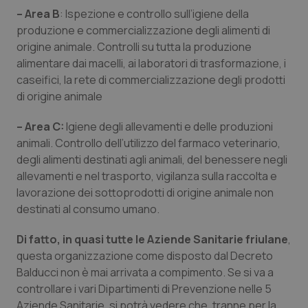
Valle D’Aosta
Oncodermatologia
– Area B
: Ispezione e controllo sull’igiene della
produzione e commercializzazione degli alimenti di
Veneto
Oncoematologia
origine animale. Controlli su tutta la produzione
alimentare dai macelli, ai laboratori di trasformazione, i
Oncologia & Nutrizione
caseifici, la rete di commercializzazione degli prodotti
di origine animale
Psoriasi & pelle
– Area C:
Igiene degli allevamenti e delle produzioni
animali. Controllo dell’utilizzo del farmaco veterinario,
Quotidiano Cardiologia
degli alimenti destinati agli animali, del benessere negli
allevamenti e nel trasporto, vigilanza sulla raccolta e
Quotidiano Chirurgia
lavorazione dei sottoprodotti di origine animale non
destinati al consumo umano.
Quotidiano Oncologia
Di fatto, in quasi tutte le Aziende Sanitarie friulane
,
Quotidiano Pediatria
questa organizzazione come disposto dal Decreto
Balducci non è mai arrivata a compimento. Se si va a
Rene & patologie urogenitali
controllare i vari Dipartimenti di Prevenzione nelle 5
Aziende Sanitarie, si potrà vedere che, tranne per la