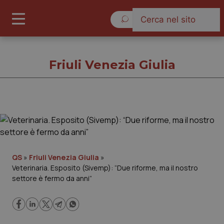
Domenica 9 Agosto 2026
Friuli Venezia Giulia
Friuli Venezia Giulia
Cronache
QS
»
Friuli Venezia Giulia
»
Veterinaria. Esposito (Sivemp): “Due riforme, ma il nostro
Governo e Parlamento
settore è fermo da anni”
Regioni e Asl
Lavoro e Professioni