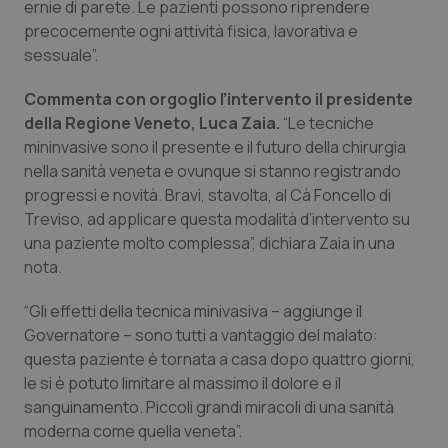
Valle D’Aosta
Oncodermatologia
ernie di parete. Le pazienti possono riprendere
precocemente ogni attività fisica, lavorativa e
Veneto
Oncoematologia
sessuale”.
Commenta con orgoglio l’intervento il presidente
Oncologia & Nutrizione
della Regione Veneto, Luca Zaia.
“Le tecniche
mininvasive sono il presente e il futuro della chirurgia
Psoriasi & pelle
nella sanità veneta e ovunque si stanno registrando
progressi e novità. Bravi, stavolta, al Cà Foncello di
Quotidiano Cardiologia
Treviso, ad applicare questa modalità d’intervento su
una paziente molto complessa”, dichiara Zaia in una
Quotidiano Chirurgia
nota.
“Gli effetti della tecnica minivasiva – aggiunge il
Quotidiano Oncologia
Governatore – sono tutti a vantaggio del malato:
questa paziente è tornata a casa dopo quattro giorni,
Quotidiano Pediatria
le si è potuto limitare al massimo il dolore e il
sanguinamento. Piccoli grandi miracoli di una sanità
Rene & patologie urogenitali
moderna come quella veneta”.