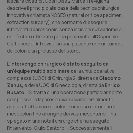
lasciare cicatrici”. Così l’Ulss 2 Marca Trevigiana
Calabria
Asma & BPCO
descrive il principio alla base della tecnica chirurgica
innovativa chiamata NOSES (natural orifice specimen
Campania
Car-T
extraction surgery), che permette di eseguire
interventi laparoscopici senza incisioni sull’addome e
Emilia-Romagna
Colesterolo & coronaropatie
che è stato utilizzato per la prima volta all’Ospedale
Ca’ Foncello di Treviso su una paziente con un tumore
Friuli Venezia Giulia
Dermatite Atopica
del colon e un prolasso dell’utero.
L’intervengo chirurgico è stato eseguito da
Lazio
Diabete & glucometri
un’équipe multidisciplinare d
ella unità operativa
complessa (UOC) di Chirurgia 2, diretta da
Giacomo
Liguria
Disturbi dell’umore
Zanus,
e della UOC di Ginecologia, diretta da
Enrico
Busato.
“Si tratta di una operazione particolarmente
Lombardia
Dolore
complessa. In laparoscopia abbiamo inizialmente
asportato il tumore al colon e rimosso i linfonodi del
Marche
Donna & Salute
mesocolon fino all’origine dei vasi mesenterici – ha
spiegato in una nota il chirurgo che ha eseguito
Molise
Epatiti
l’intervento, Giulio Santoro –. Successivamente il