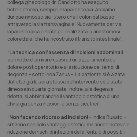
collega ginecologo dr. Candiotto ha eseguito
l’isterectomia, sempre in laparoscopia. Abbiamo
Piemonte
HIV
dunque rimosso sia l’utero che il colon dal basso
attraverso la via transvaginale. Nuovamente per via
Provincia Autonoma di Bolzano
Infezioni & Febbre
laparoscopica è stata poi realizzata la anastomosi
colorettale, che ha ricostruito il transito intestinale”.
Provincia Autonoma di Trento
Ipertensione & Scompenso
“La tecnica con l’assenza di incisioni addominali
Puglia
Malattie rare
permette di arrivare quasi ad un azzeramento del
dolore post operatorio e alla riduzione dei tempi di
Sardegna
Malattia di Crohn & Rettocolite Ulcerosa
degenza – sottolinea Zanus -. La paziente si è alzata
dal letto già la sera stessa dell’intervento ed è stata
dimessa in quarta giornata. Inoltre, alla degenza
Sicilia
Neuroscienze & patologie neurodegenerative
ridotta, si abbina anche il vantaggio estetico di una
chirurgia senza incisioni e senza cicatrici”.
Toscana
Obesità
“Non facendo ricorso ad incisioni
– indica Busato –
Umbria
Oftalmologia
si hanno non solo vantaggi estetici, ma anche notevole
riduzione dei rischi di infezioni della ferita o di possibili