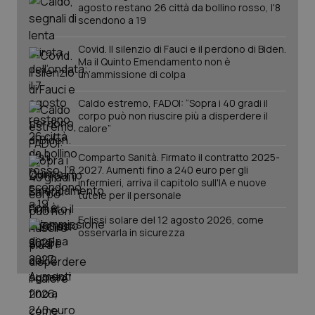
agosto restano 26 città da bollino rosso, l'8
scendono a 19
Covid. Il silenzio di Fauci e il perdono di Biden.
Ma il Quinto Emendamento non è
un’ammissione di colpa
Caldo estremo, FADOI: “Sopra i 40 gradi il
corpo può non riuscire più a disperdere il
calore”
Comparto Sanità. Firmato il contratto 2025-
2027. Aumenti fino a 240 euro per gli
infermieri, arriva il capitolo sull'IA e nuove
PHPSESSID
Sessio
PHP.net
tutele per il personale
www.quotidianosanita.it
Eclissi solare del 12 agosto 2026, come
osservarla in sicurezza