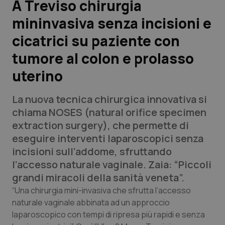
A Treviso chirurgia
mininvasiva senza incisioni e
Scienza e Farmaci
cicatrici su paziente con
Studi e Analisi
tumore al colon e prolasso
uterino
Lettere al direttore
La nuova tecnica chirurgica innovativa si
Edizioni Regionali
chiama NOSES (natural orifice specimen
extraction surgery), che permette di
QS Pro
eseguire interventi laparoscopici senza
incisioni sull’addome, sfruttando
Professionisti Sanitari.AI
l’accesso naturale vaginale. Zaia: “Piccoli
grandi miracoli della sanità veneta”.
Abruzzo
QS Pro Gold
“Una chirurgia mini-invasiva che sfrutta l’accesso
naturale vaginale abbinata ad un approccio
QS Club
Newsletter
Basilicata
Artrite & artrosi
laparoscopico con tempi di ripresa più rapidi e senza