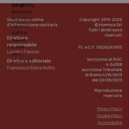
Quotidiano online
Copyright 2013-2026
d'informazione sanitaria
© Homnya Srl
Tutti i diritti sono
riservati
Direttore
responsabile
P.I. e C.F. 13026241003
Luciano Fassari
_ga_KM60CM4NPH
.quotidianosanita.it
1 anno
Iscrizione al ROC
mes
Direttore editoriale
n.34308
Francesco Maria Avitto
Iscrizione Tribunale
di Roma n.115/2013
del 22/05/2013
Riproduzione
riservata
Privacy Policy
Fornitore
/
Nome
Scadenza
Descrizion
Dominio
Cookie Policy
Nome
Fornitore
/
Dominio
Scadenza
Des
Accessibilità
_ga_0VMQEQKQ1N
.quotidianosanita.it
1 anno 1
Questo
mese
cookie
VISITOR_INFO1_LIVE
5 mesi 4
Que
Google LLC