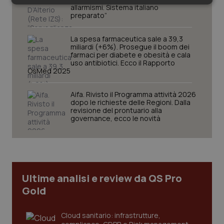
Necessari
Statistici
Marketing
allarmismi. Sistema italiano
preparato”
La spesa farmaceutica sale a 39,3
miliardi (+6%). Prosegue il boom dei
farmaci per diabete e obesità e cala
uso antibiotici. Ecco il Rapporto
OsMed 2025
Necessari
Statistici
Marketing
Aifa. Rivisto il Programma attività 2026
I cookie necessari contribuiscono a rendere fruibile il
dopo le richieste delle Regioni. Dalla
sito web abilitandone funzionalità di base quali la
revisione del prontuario alla
navigazione sulle pagine e l'accesso alle aree
governance, ecco le novità
protette del sito. Il sito web non è in grado di
funzionare correttamente senza questi cookie.
Nome
Fornitore
/
Dominio
Scaden
VISITOR_PRIVACY_METADATA
5 mesi
YouTube
settim
.youtube.com
Ultime analisi e review da QS Pro
Gold
Cloud sanitario: infrastrutture,