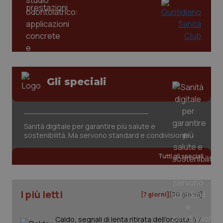
tracking-enable
settim
2 gior
tracking-sites-ironfish-
www.quotidianosanita.it
4
session-id
settim
2 gior
Gli speciali
_ga
1 anno
Google LLC
mes
.quotidianosanita.it
Sanità digitale per garantire più salute e
sostenibilità. Ma servono standard e condivisione
Tutti gli speciali
I più letti
[7 giorni]
[30 giorni]
Caldo, segnali di lenta ritirata dell'ondata: il 7