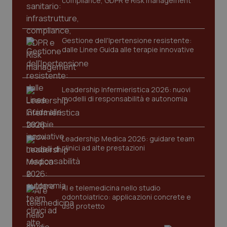
compliance, GDPR e Risk management
Gestione dell'Ipertensione resistente:
dalle Linee Guida alle terapie innovative
Leadership Infermieristica 2026: nuovi
CookieScriptConsent
5 mesi
CookieScript
modelli di responsabilità e autonomia
settim
www.quotidianosanita.it
Leadership Medica 2026: guidare team
clinici ad alte prestazioni
AI e telemedicina nello studio
odontoiatrico: applicazioni concrete e
uso protetto
tracking-sites-ironfish-
www.quotidianosanita.it
4