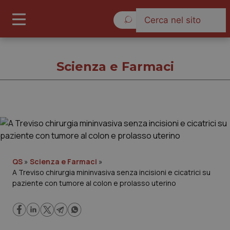
Venerdì 7 Agosto 2026
Scienza e Farmaci
Scienza e Farmaci
Cronache
QS
»
Scienza e Farmaci
»
A Treviso chirurgia mininvasiva senza incisioni e cicatrici su
Governo e Parlamento
paziente con tumore al colon e prolasso uterino
Regioni e Asl
Lavoro e Professioni