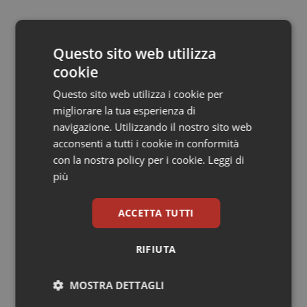
Salute orale & impianti
05 Maggio 2022
© Riproduzione riservata
Sangue & coagulazione
Questo sito web utilizza
cookie
Tiroide
Questo sito web utilizza i cookie per
migliorare la tua esperienza di
Tumore al seno
navigazione. Utilizzando il nostro sito web
acconsenti a tutti i cookie in conformità
Tumore ovarico
con la nostra policy per i cookie.
Leggi di
Potrebbe interessarti in
più
Scienza e Farmaci
Tumori del Polmone & Testa Collo
ACCETTA TUTTI
Tumori gastrointestinali
Ebola in Congo. Oms e Africa Cdc:
“Epidemia più veloce della risposta”.
RIFIUTA
Quasi 4mila casi e 1.801 morti
Ulcera & Reflusso
MOSTRA DETTAGLI
West Nile. D’Alterio (Rete IZS):
Vaccini
“Sorveglianza e dati scientifici, senza