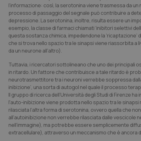
l’informazione: così, la serotonina viene trasmessa da un 
processo di passaggio del segnale può contribuire a determ
depressione. La serotonina, inoltre, risulta essere un impor
esempio, la classe di farmaci chiamati ‘inibitori selettivi de
questa sostanza chimica, impedendone la ‘ricaptazione’ da
che si trova nello spazio tra le sinapsi viene riassorbita 
da un neurone all’altro).
Tuttavia, i ricercatori sottolineano che uno dei principali ost
in ritardo. Un fattore che contribuisce a tale ritardo è pr
neurotrasmettitore tra i neuroni verrebbe soppressa dall
inibizione’, una sorta di autogol nel quale il processo ter
Il gruppo di ricerca dell’Università degli Studi di Firenz
l'auto-inibizione viene prodotta nello spazio tra le sinaps
rilasciata l’altra forma di serotonina, ovvero quella che n
all’autoinibizione non verrebbe rilasciata dalle vescicole 
nell’immagine), ma potrebbe essere semplicemente diffusa 
extracellulare), attraverso un meccanismo che è ancora da