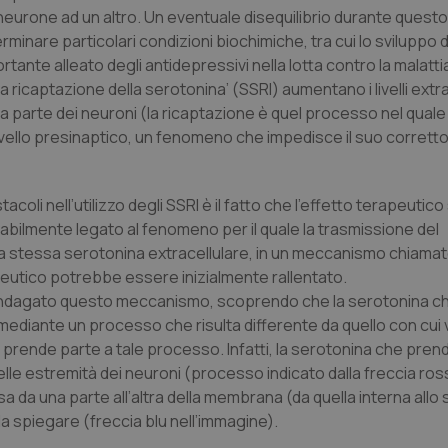
neurone ad un altro. Un eventuale disequilibrio durante quest
inare particolari condizioni biochimiche, tra cui lo sviluppo d
tante alleato degli antidepressivi nella lotta contro la malatti
lla ricaptazione della serotonina’ (
SSRI
) aumentano i livelli extra
 parte dei neuroni (la ricaptazione è quel processo nel quale
a livello presinaptico, un fenomeno che impedisce il suo corret
acoli nell’utilizzo degli
SSRI
è il fatto che l’effetto terapeutico
obabilmente legato al fenomeno per il quale la trasmissione del
a stessa serotonina extracellulare, in un meccanismo chiamato
apeutico potrebbe essere inizialmente rallentato.
e ha indagato questo meccanismo, scoprendo che la serotonina 
i mediante un processo che risulta differente da quello con cui
on prende parte a tale processo. Infatti, la serotonina che pren
nelle estremità dei neuroni (processo indicato dalla freccia ros
da una parte all’altra della membrana (da quella interna allo
 spiegare (freccia blu nell’immagine).