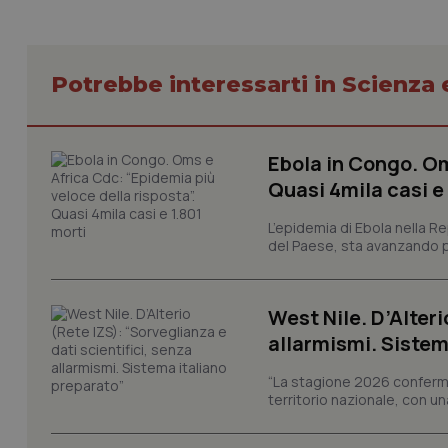
Potrebbe interessarti in Scienza
I cookie necessari con
Ebola in Congo. Om
e l'accesso alle aree 
Quasi 4mila casi e
Nome
L’epidemia di Ebola nella R
VISITOR_PRIVACY_
del Paese, sta avanzando pi
West Nile. D’Alteri
CookieScriptConse
allarmismi. Sistem
“La stagione 2026 conferma
territorio nazionale, con un
tracking-sites-ironf
tracking-enable