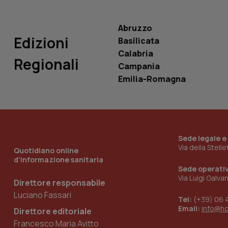
VISITOR_INFO1_LIV
_ga_0VMQEQKQ1N
Abruzzo
Edizioni
Basilicata
__Secure-YNID
Calabria
Regionali
Campania
Emilia-Romagna
YSC
__Secure-
ROLLOUT_TOKEN
Sede legale e
tracking-sites-
Via della Stell
Quotidiano online
ironfish-tracking-
d'informazione sanitaria
named-enable
Sede operati
Via Luigi Galva
Direttore responsabile
Luciano Fassari
Tel:
(+39) 06 
Email:
info@h
Direttore editoriale
Francesco Maria Avitto