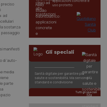
applicazioni concrete e
o preciso
uso protetto
i
a: ad
cellulari
 la sostanza
to passaggio
 si manifesti
Gli speciali
 di ‘auto-
che media
Sanità digitale per garantire più
 viene
salute e sostenibilità. Ma servono
standard e condivisione
de parte
sa
Tutti gli speciali
 spazio