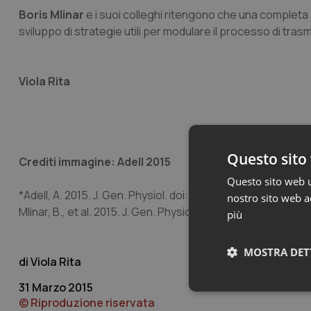
Boris Mlinar
e i suoi colleghi ritengono che una complet
sviluppo di strategie utili per modulare il processo di tra
Viola Rita
Questo sito 
Crediti immagine: Adell 2015
Questo sito web ut
*Adell, A. 2015. J. Gen. Physiol. doi:10.1085/jgp.201511389
nostro sito web ac
Mlinar, B., et al. 2015. J. Gen. Physiol. doi:10.1085/jgp.20141
più
MOSTRA DET
Viola Rita
31 Marzo 2015
Neces
© Riproduzione riservata