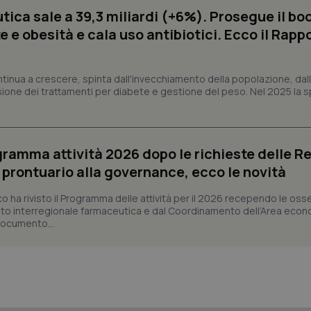
ica sale a 39,3 miliardi (+6%). Prosegue il bo
ish-
www.quotidianosanita.it
4
Questo cookie è impostato dall'a
settimane
assegnare un identificatore generi
 e obesità e cala uso antibiotici. Ecco il Rapp
2 giorni
1 anno 1
Questo nome di cookie è associa
Google LLC
mese
Universal Analytics, che è un a
.quotidianosanita.it
significativo del servizio di ana
ntinua a crescere, spinta dall'invecchiamento della popolazione, dall'
utilizzato da Google. Questo cook
sione dei trattamenti per diabete e gestione del peso. Nel 2025 la 
per distinguere utenti unici as
generato in modo casuale come i
cliente. È incluso in ogni richiest
sito e utilizzato per calcolare i dat
sessioni e campagne per i rapporti 
ogramma attività 2026 dopo le richieste delle Re
Sessione
Cookie generato da applicazioni 
PHP.net
linguaggio PHP. Si tratta di un id
www.quotidianosanita.it
l prontuario alla governance, ecco le novità
generico utilizzato per mantenere 
sessione utente. Normalmente 
generato in modo casuale, il mod
co ha rivisto il Programma delle attività per il 2026 recependo le oss
utilizzato può essere specifico pe
to interregionale farmaceutica e dal Coordinamento dell’Area econ
buon esempio è mantenere uno s
un utente tra le pagine.
 documento...
.quotidianosanita.it
1 anno 1
Questo cookie viene utilizzato d
mese
per mantenere lo stato della ses
Fornitore
Fornitore
/
/
Dominio
Scadenza
Descrizione
Scadenza
Descrizione