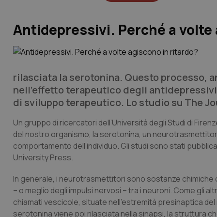
Antidepressivi. Perché a volte
rilasciata la serotonina. Questo processo, a
nell'effetto terapeutico degli antidepressiv
di sviluppo terapeutico. Lo studio su
The Jo
Un gruppo di ricercatori dell’Università degli Studi di Fir
del nostro organismo, la serotonina, un neurotrasmettitor
comportamento dell’individuo. Gli studi sono stati pubblica
University Press.
In generale, i neurotrasmettitori sono sostanze chimiche 
– o meglio degli impulsi nervosi – tra i neuroni. Come gli al
chiamati vescicole, situate nell’estremità presinaptica del
serotonina viene poi rilasciata nella sinapsi, la struttura