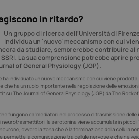
 agiscono in ritardo?
Un gruppo di ricerca dell’Università di Firenz
individua un 'nuovo' meccanismo con cui vie
ncora da studiare, sembrerebbe contribuire al 
i
SSRI
. La sua comprensione potrebbe aprire pr
urnal of General Physiology
(
JGP
).
enze ha individuato un nuovo meccanismo con cui viene prodotta, 
e che ha un ruolo importante nella regolazione delle emozioni
ti* su
The Journal of General Physiology
(
JGP
) da The Rockef
che fungono da ‘mediatori’ nel processo di trasmissione delle 
tri neurotrasmettitori, la serotonina viene accumulata in piccoli 
 neurone, ovvero la zona che è la terminazione della cellula ne
 che permette la comunicazione tra cellule nervose e che ne vei