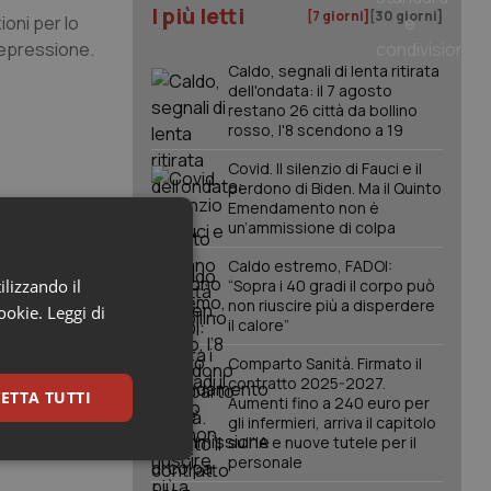
I più letti
[7 giorni]
[30 giorni]
oni per lo
 depressione.
Caldo, segnali di lenta ritirata
dell'ondata: il 7 agosto
restano 26 città da bollino
rosso, l'8 scendono a 19
Covid. Il silenzio di Fauci e il
perdono di Biden. Ma il Quinto
Emendamento non è
un’ammissione di colpa
Caldo estremo, FADOI:
ilizzando il
“Sopra i 40 gradi il corpo può
non riuscire più a disperdere
cookie.
Leggi di
il calore”
Comparto Sanità. Firmato il
contratto 2025-2027.
ETTA TUTTI
Aumenti fino a 240 euro per
gli infermieri, arriva il capitolo
sull'IA e nuove tutele per il
personale
keting