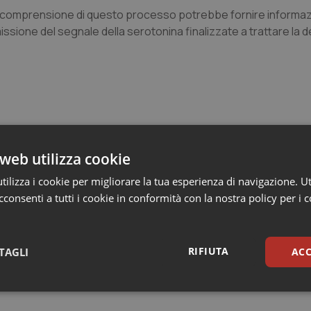
a comprensione di questo processo potrebbe fornire informazi
smissione del segnale della serotonina finalizzate a trattare la
web utilizza cookie
ilizza i cookie per migliorare la tua esperienza di navigazione. Ut
consenti a tutti i cookie in conformità con la nostra policy per i 
1330
RIFIUTA
TAGLI
ACC
sari
Statistici
Mar