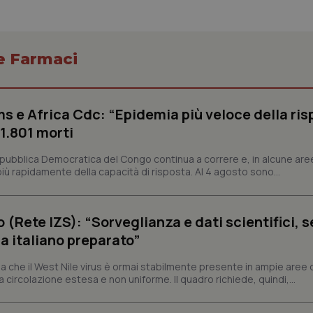
 e Farmaci
Necessari
Statistici
Marketing
tribuiscono a rendere fruibile il sito web abilitandone funzionalità di base quali la nav
s e Africa Cdc: “Epidemia più veloce della ris
protette del sito. Il sito web non è in grado di funzionare correttamente senza questi coo
 1.801 morti
Fornitore
/
Dominio
Scadenza
Descrizione
epubblica Democratica del Congo continua a correre e, in alcune aree
METADATA
5 mesi 4
Questo cookie viene utilizzato p
YouTube
settimane
scelte di consenso e privacy dell'
.youtube.com
ù rapidamente della capacità di risposta. Al 4 agosto sono...
interazione con il sito. Registra i
del visitatore riguardo a varie pol
impostazioni sulla privacy, garan
preferenze siano onorate nelle se
o (Rete IZS): “Sorveglianza e dati scientifici, 
nt
5 mesi 3
Questo cookie viene utilizzato da
CookieScript
a italiano preparato”
settimane
Script.com per ricordare le pref
www.quotidianosanita.it
sui cookie dei visitatori. È neces
dei cookie di Cookie-Script.com 
 che il West Nile virus è ormai stabilmente presente in ampie aree 
correttamente.
a circolazione estesa e non uniforme. Il quadro richiede, quindi,...
ish-
www.quotidianosanita.it
4
Questo cookie è impostato dall'a
settimane
abilitare il sistema di tracking a
2 giorni