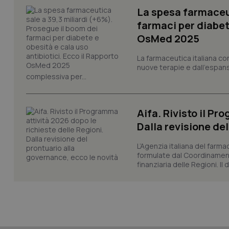
La spesa farmaceut
tracking-sites-ironf
session-id
farmaci per diabete
OsMed 2025
_ga
La farmaceutica italiana co
nuove terapie e dall'espan
complessiva per...
Aifa. Rivisto il Pr
PHPSESSID
Dalla revisione de
L’Agenzia italiana del farma
formulate dal Coordinamen
finanziaria delle Regioni. Il
_ga_KM60CM4NPH
Nome
Nome