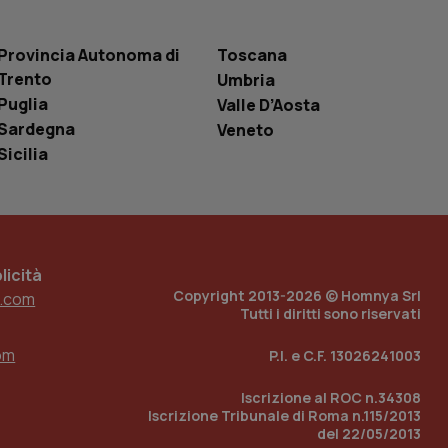
 tenere traccia
i Youtube incorporati
tics per mantenere
tore del sito web sta
Provincia Autonoma di
Toscana
ell'interfaccia di
Trento
Umbria
Puglia
 tenere traccia
Valle D’Aosta
i Youtube incorporati
Sardegna
Veneto
tore del sito web sta
ell'interfaccia di
Sicilia
 tenere traccia
r la gestione
one dell’esperienza
icità
e per abilitare il
Copyright 2013-2026 © Homnya Srl
.com
loggato con identity
Tutti i diritti sono riservati
om
P.I. e C.F. 13026241003
Iscrizione al ROC n.34308
Iscrizione Tribunale di Roma n.115/2013
del 22/05/2013