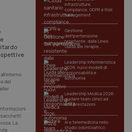
infrastrutture,
compliance, GDPR e Risk
management
e
Gestione
dell'Ipertensione
ne
resistente: dalle Linee
ritardo
Guida alle terapie
innovative
ospettive
Leadership Infermieristica
2026: nuovi modelli di
responsabilità e
all’interno
autonomia
 e del
eller
Leadership Medica 2026:
guidare team clinici ad
alte prestazioni
informazioni
‘sacchetti’
AI e telemedicina nello
rvosa. La
studio odontoiatrico:
cola