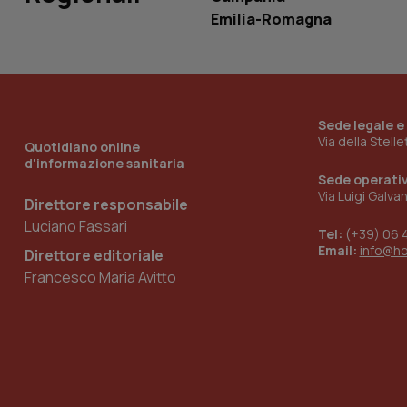
Emilia-Romagna
__Secure-YNID
YSC
Sede legale e
Via della Stell
Quotidiano online
__Secure-
ROLLOUT_TOKEN
d'informazione sanitaria
Sede operati
Via Luigi Galva
tracking-sites-
Direttore responsabile
ironfish-tracking-
Luciano Fassari
named-enable
Tel:
(+39) 06 
Email:
info@h
Direttore editoriale
Francesco Maria Avitto