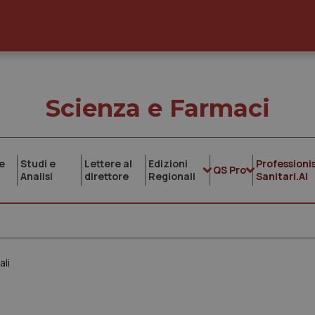
Scienza e Farmaci
e
Studi e
Lettere al
Edizioni
Professionis
QS Pro
Analisi
direttore
Regionali
Sanitari.AI
ali