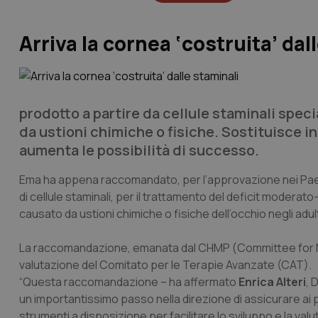
Arriva la cornea ‘costruita’ dal
prodotto a partire da cellule staminali spec
da ustioni chimiche o fisiche. Sostituisce in 
aumenta le possibilità di successo.
Ema ha appena raccomandato, per l’approvazione nei Paesi
di cellule staminali, per il trattamento del deficit moderato-
causato da ustioni chimiche o fisiche dell’occhio negli adu
La raccomandazione, emanata dal CHMP (
Committee for 
valutazione del Comitato per le Terapie Avanzate (CAT).
“Questa raccomandazione – ha affermato
Enrica Alteri
, 
un importantissimo passo nella direzione di assicurare ai 
strumenti a disposizione per facilitare lo sviluppo e la valu