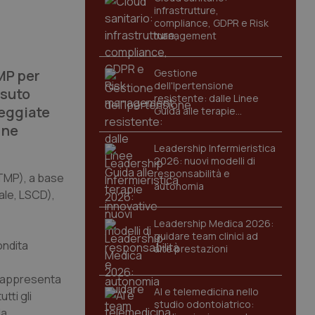
infrastrutture,
compliance, GDPR e Risk
management
HMP per
Gestione
dell'Ipertensione
ssuto
resistente: dalle Linee
neggiate
Guida alle terapie
innovative
 ne
Leadership Infermieristica
2026: nuovi modelli di
responsabilità e
ATMP), a base
autonomia
eale, LSCD),
Leadership Medica 2026:
guidare team clinici ad
ondita
alte prestazioni
 rappresenta
AI e telemedicina nello
tti gli
studio odontoiatrico:
la