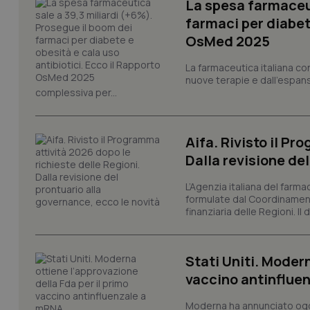
La spesa farmaceut
farmaci per diabete
OsMed 2025
I cookie necessari con
La farmaceutica italiana co
e l'accesso alle aree 
nuove terapie e dall'espan
Nome
complessiva per...
VISITOR_PRIVACY_
Aifa. Rivisto il Pr
Dalla revisione de
CookieScriptConse
L’Agenzia italiana del farma
formulate dal Coordinamen
finanziaria delle Regioni. Il
tracking-sites-ironf
tracking-enable
Stati Uniti. Modern
vaccino antinflue
tracking-sites-ironf
session-id
Moderna ha annunciato oggi