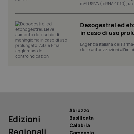
mFLUSIVA (mRNA-1010), un nuo
_ga
Desogestrel ed et
in caso di uso pro
L'Agenzia Italiana del Farma
PHPSESSID
delle autorizzazioni all'imm
_ga_KM60CM4NPH
Abruzzo
Nome
Nome
Edizioni
Basilicata
VISITOR_INFO1_LIV
_ga_0VMQEQKQ1N
Calabria
Regionali
Campania