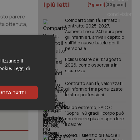
I più letti
[7 giorni]
[30 giorni]
esto parere
Comparto Sanità. Firmato il
lta ottenuta,
contratto 2025-2027.
Aumenti fino a 240 euro per
gli infermieri, arriva il capitolo
sull'IA e nuove tutele per il
personale
Eclissi solare del 12 agosto
ilizzando il
2026, come osservarla in
cookie.
Leggi di
sicurezza
Contratto sanità, valorizzati
gli infermieri ma penalizzate
ETTA TUTTI
le altre professioni
Caldo estremo, FADOI:
keting
“Sopra i 40 gradi il corpo può
non riuscire più a disperdere
il calore”
Covid. Il silenzio di Fauci e il