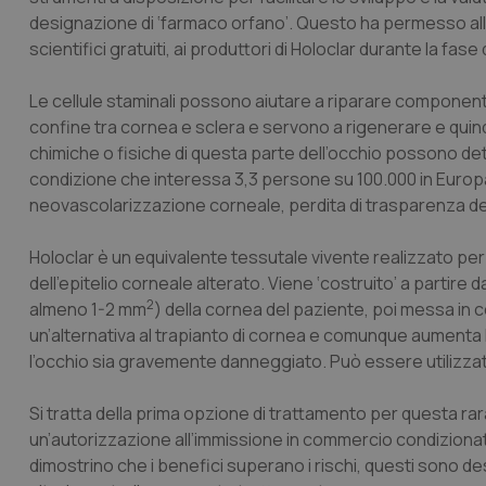
designazione di ‘farmaco orfano’. Questo ha permesso all’a
scientifici gratuiti, ai produttori di Holoclar durante la fase 
Le cellule staminali possono aiutare a riparare componenti 
confine tra cornea e sclera e servono a rigenerare e quindi 
chimiche o fisiche di questa parte dell’occhio possono det
condizione che interessa 3,3 persone su 100.000 in Europ
neovascolarizzazione corneale, perdita di trasparenza del
Holoclar è un equivalente tessutale vivente realizzato pe
dell’epitelio corneale alterato. Viene ‘costruito’ a partir
2
almeno 1-2 mm
) della cornea del paziente, poi messa in co
un’alternativa al trapianto di cornea e comunque aumenta l
l’occhio sia gravemente danneggiato. Può essere utilizza
Si tratta della prima opzione di trattamento per questa 
un’autorizzazione all’immissione in commercio condizionat
dimostrino che i benefici superano i rischi, questi sono 