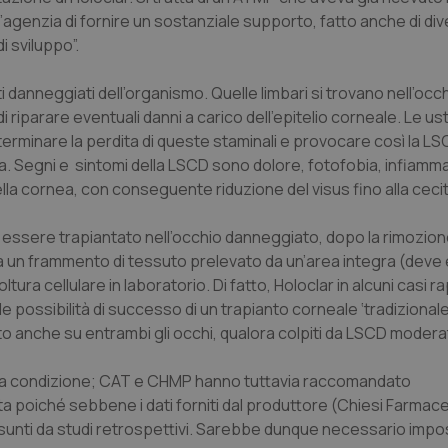
genzia di fornire un sostanziale supporto, fatto anche di dive
di sviluppo”.
danneggiati dell’organismo. Quelle limbari si trovano nell’occhi
riparare eventuali danni a carico dell’epitelio corneale. Le ust
erminare la perdita di queste staminali e provocare così la LS
a. Segni e sintomi della LSCD sono dolore, fotofobia, infiamm
la cornea, con conseguente riduzione del visus fino alla cecit
r essere trapiantato nell’occhio danneggiato, dopo la rimozio
e da un frammento di tessuto prelevato da un’area integra (dev
ltura cellulare in laboratorio. Di fatto, Holoclar in alcuni casi
e possibilità di successo di un trapianto corneale ‘tradizional
to anche su entrambi gli occhi, qualora colpiti da LSCD moder
rara condizione; CAT e CHMP hanno tuttavia raccomandato
a poiché sebbene i dati forniti dal produttore (Chiesi Farmace
desunti da studi retrospettivi. Sarebbe dunque necessario impo