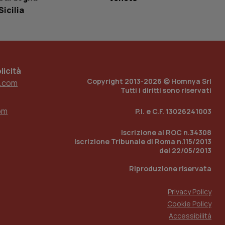
Sicilia
 tenere traccia
i Youtube incorporati
tore del sito web sta
ell'interfaccia di
 tenere traccia
icità
Copyright 2013-2026 © Homnya Srl
.com
r la gestione
one dell’esperienza
Tutti i diritti sono riservati
om
P.I. e C.F. 13026241003
e per abilitare il
loggato con identity
Iscrizione al ROC n.34308
Iscrizione Tribunale di Roma n.115/2013
del 22/05/2013
Riproduzione riservata
Privacy Policy
Cookie Policy
Accessibilità