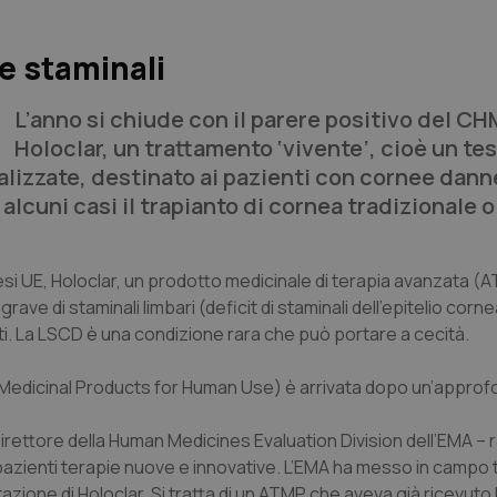
le staminali
L’anno si chiude con il parere positivo del C
Holoclar, un trattamento ‘vivente’, cioè un te
ializzate, destinato ai pazienti con cornee dan
alcuni casi il trapianto di cornea tradizionale o
 UE, Holoclar, un prodotto medicinale di terapia avanzata (
grave di staminali limbari (deficit di staminali dell’epitelio corn
lti. La LSCD è una condizione rara che può portare a cecità.
Medicinal Products for Human Use
) è arrivata dopo un’approf
Direttore della
Human Medicines Evaluation Division
dell’EMA –
pazienti terapie nuove e innovative. L’EMA ha messo in campo tu
tazione di Holoclar. Si tratta di un ATMP che aveva già ricevuto 