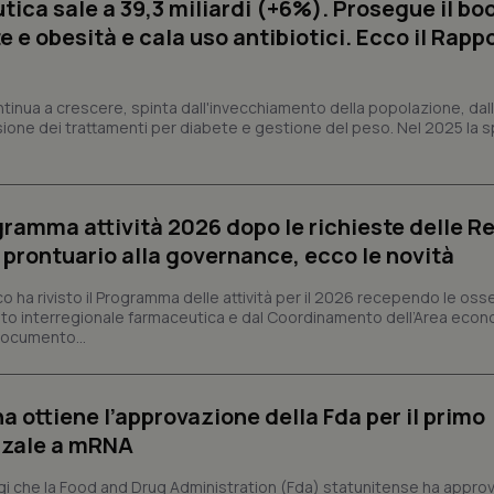
ica sale a 39,3 miliardi (+6%). Prosegue il bo
 e obesità e cala uso antibiotici. Ecco il Rapp
Necessari
Statistici
Marketing
tribuiscono a rendere fruibile il sito web abilitandone funzionalità di base quali la nav
ntinua a crescere, spinta dall'invecchiamento della popolazione, dall'
protette del sito. Il sito web non è in grado di funzionare correttamente senza questi coo
sione dei trattamenti per diabete e gestione del peso. Nel 2025 la 
Fornitore
/
Dominio
Scadenza
Descrizione
METADATA
5 mesi 4
Questo cookie viene utilizzato p
YouTube
settimane
scelte di consenso e privacy dell'
.youtube.com
interazione con il sito. Registra i
ogramma attività 2026 dopo le richieste delle Re
del visitatore riguardo a varie pol
impostazioni sulla privacy, garan
l prontuario alla governance, ecco le novità
preferenze siano onorate nelle se
nt
5 mesi 3
Questo cookie viene utilizzato da
CookieScript
co ha rivisto il Programma delle attività per il 2026 recependo le oss
settimane
Script.com per ricordare le pref
www.quotidianosanita.it
to interregionale farmaceutica e dal Coordinamento dell’Area econ
sui cookie dei visitatori. È neces
dei cookie di Cookie-Script.com 
 documento...
correttamente.
ish-
www.quotidianosanita.it
4
Questo cookie è impostato dall'a
settimane
abilitare il sistema di tracking a
a ottiene l’approvazione della Fda per il primo
2 giorni
nzale a mRNA
ish-
www.quotidianosanita.it
4
Questo cookie è impostato dall'a
settimane
assegnare un identificatore generi
2 giorni
 che la Food and Drug Administration (Fda) statunitense ha appro