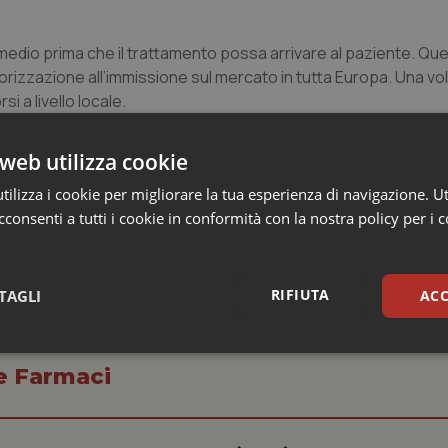
medio prima che il trattamento possa arrivare al paziente. Qu
rizzazione all’immissione sul mercato in tutta Europa. Una vo
i a livello locale.
web utilizza cookie
ilizza i cookie per migliorare la tua esperienza di navigazione. Ut
consenti a tutti i cookie in conformità con la nostra policy per i 
RIFIUTA
TAGLI
ACC
sari
Statistici
Mar
 e Farmaci