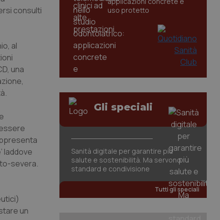
applicazioni concrete e
rsi consulti
uso protetto
o, al
ioni
CD, una
azione,
à.
Gli speciali
ne
e essere
 rappresenta
e’ laddove
Sanità digitale per garantire più
salute e sostenibilità. Ma servono
ato-severa.
standard e condivisione
Tutti gli speciali
utici)
stare un