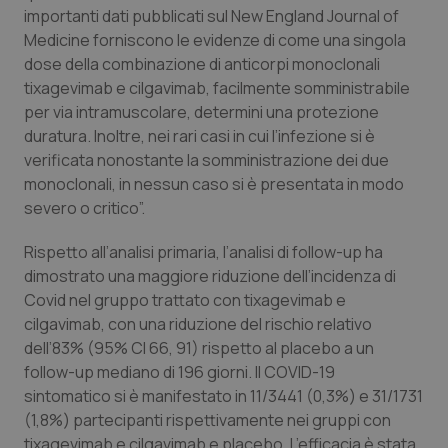
Valle D’Aosta
Oncodermatologia
importanti dati pubblicati sul New England Journal of
Medicine forniscono le evidenze di come una singola
Veneto
Oncoematologia
dose della combinazione di anticorpi monoclonali
tixagevimab e cilgavimab, facilmente somministrabile
Oncologia & Nutrizione
per via intramuscolare, determini una protezione
duratura. Inoltre, nei rari casi in cui l’infezione si è
Psoriasi & pelle
verificata nonostante la somministrazione dei due
monoclonali, in nessun caso si è presentata in modo
severo o critico”.
Quotidiano Cardiologia
Rispetto all’analisi primaria, l’analisi di follow-up ha
Quotidiano Chirurgia
dimostrato una maggiore riduzione dell’incidenza di
Covid nel gruppo trattato con tixagevimab e
Quotidiano Oncologia
cilgavimab, con una riduzione del rischio relativo
dell’83% (95% CI 66, 91) rispetto al placebo a un
Quotidiano Pediatria
follow-up mediano di 196 giorni. Il COVID-19
sintomatico si è manifestato in 11/3441 (0,3%) e 31/1731
Rene & patologie urogenitali
(1,8%) partecipanti rispettivamente nei gruppi con
tixagevimab e cilgavimab e placebo. L’efficacia è stata