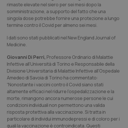
rimaste elevate nel siero per sei mesi dopo la
Piemonte
HIV
somministrazione, a supporto del fatto che una
singola dose potrebbe fornire una protezione a lungo
Provincia Autonoma di Bolzano
Infezioni & Febbre
termine contro il Covid per almeno sei mesi.
I dati sono stati pubblicati nel New England Journal of
Provincia Autonoma di Trento
Ipertensione & Scompenso
Medicine.
Puglia
Malattie rare
Giovanni Di Perri,
Professore Ordinario di Malattie
Infettive all’Università di Torino e Responsabile della
Sardegna
Malattia di Crohn & Rettocolite Ulcerosa
Divisione Universitaria di Malattie Infettive all’Ospedale
Amedeo di Savoia di Torino ha commentato:
Sicilia
Neuroscienze & patologie neurodegenerative
“Nonostante i vaccini contro il Covid siano stati
altamente efficaci nel ridurre l’ospedalizzazione e la
morte, rimangono ancora numerose persone le cui
Toscana
Obesità
condizioni individuali non permettono una valida
risposta protettiva alla vaccinazione. Si tratta in
Umbria
Oftalmologia
particolare di individui immunodepressi e di coloro per i
quali la vaccinazione è controindicata. Questi