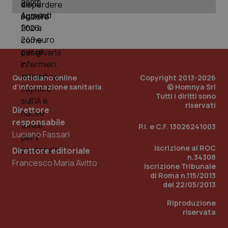
Nome
Fornitore
/
Dominio
Scadenza
Des
_ga_0VMQEQKQ1N
.quotidianosanita.it
1 anno 1
Questo
mese
cookie
VISITOR_INFO1_LIVE
5 mesi 4
Que
Google LLC
viene
settimane
imp
.youtube.com
utilizzato
You
da Google
ten
Analytics
pre
per
del
mantener
vid
lo stato
inco
della
Quotidiano online
Copyright 2013-2026
può
sessione.
det
d'informazione sanitaria
© Homnya Srl
vis
Tutti i diritti sono
web
riservati
uti
Direttore
nuo
ver
responsabile
P.I. e C.F. 13026241003
dell
Luciano Fassari
You
Iscrizione al ROC
__Secure-YNID
.youtube.com
5 mesi 4
Que
Direttore editoriale
settimane
imp
n.34308
Francesco Maria Avitto
You
Iscrizione Tribunale
ten
di Roma n.115/2013
pre
del 22/05/2013
del
vid
inco
Riproduzione
può
riservata
det
vis
web