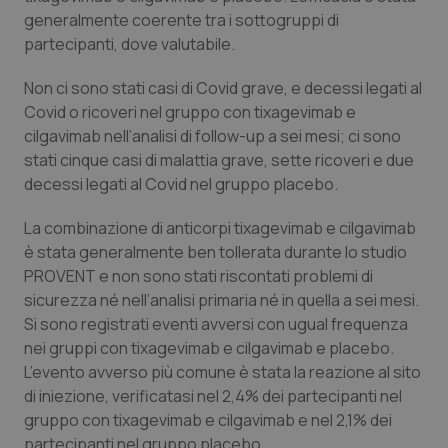
generalmente coerente tra i sottogruppi di
Salute orale & impianti
partecipanti, dove valutabile.
Sangue & coagulazione
Non ci sono stati casi di Covid grave, e decessi legati al
Covid o ricoveri nel gruppo con tixagevimab e
Tiroide
cilgavimab nell’analisi di follow-up a sei mesi; ci sono
stati cinque casi di malattia grave, sette ricoveri e due
Tumore al seno
decessi legati al Covid nel gruppo placebo.
La combinazione di anticorpi tixagevimab e cilgavimab
Tumore ovarico
è stata generalmente ben tollerata durante lo studio
PROVENT e non sono stati riscontati problemi di
Tumori del Polmone & Testa Collo
sicurezza né nell’analisi primaria né in quella a sei mesi.
Si sono registrati eventi avversi con ugual frequenza
Tumori gastrointestinali
nei gruppi con tixagevimab e cilgavimab e placebo.
L’evento avverso più comune è stata la reazione al sito
Ulcera & Reflusso
di iniezione, verificatasi nel 2,4% dei partecipanti nel
gruppo con tixagevimab e cilgavimab e nel 2,1% dei
Vaccini
partecipanti nel gruppo placebo.