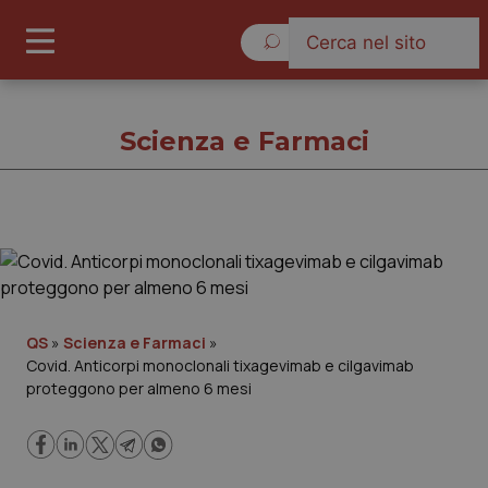
Venerdì 7 Agosto 2026
Scienza e Farmaci
Scienza e Farmaci
Cronache
QS
»
Scienza e Farmaci
»
Covid. Anticorpi monoclonali tixagevimab e cilgavimab
Governo e Parlamento
proteggono per almeno 6 mesi
Regioni e Asl
Lavoro e Professioni