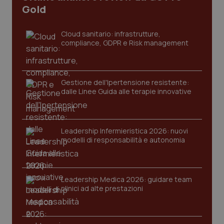
Gold
tracking-sites-ironfish-
www.quotidianosanita.it
4
tracking-enable
settim
2 gior
Cloud sanitario: infrastrutture,
compliance, GDPR e Risk management
tracking-sites-ironfish-
www.quotidianosanita.it
4
session-id
settim
Gestione dell'Ipertensione resistente:
2 gior
dalle Linee Guida alle terapie innovative
_ga
Leadership Infermieristica 2026: nuovi
1 anno
Google LLC
mes
.quotidianosanita.it
modelli di responsabilità e autonomia
Leadership Medica 2026: guidare team
clinici ad alte prestazioni