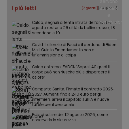
I più letti
[7 giorni]
[30 giorni]
Caldo, segnali di lenta ritirata dell'ondata: il 7
agosto restano 26 città da bollino rosso, l'8
scendono a 19
Covid. Il silenzio di Fauci e il perdono di Biden.
Ma il Quinto Emendamento non è
un’ammissione di colpa
Caldo estremo, FADOI: “Sopra i 40 gradi il
_ga_KM60CM4NPH
.quotidianosanita.it
1 anno
corpo può non riuscire più a disperdere il
mes
calore”
Comparto Sanità. Firmato il contratto 2025-
2027. Aumenti fino a 240 euro per gli
infermieri, arriva il capitolo sull'IA e nuove
tutele per il personale
Eclissi solare del 12 agosto 2026, come
osservarla in sicurezza
Fornitore
/
Nome
Scadenza
Descrizion
Dominio