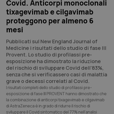
Covid. Anticorpi monoclonali
tixagevimab e cilgavimab
Scienza e Farmaci
proteggono per almeno 6
Studi e Analisi
mesi
Lettere al direttore
Pubblicati sul New England Journal of
Medicine i risultati dello studio di fase III
Edizioni Regionali
Provent. Lo studio di profilassi pre-
esposizione ha dimostrato la riduzione
QS Pro
del rischio di sviluppare Covid dell’83%,
senza che si verificassero casi di malattia
Professionisti Sanitari.AI
grave o decessi correlati al Covid.
I risultati completi dello studio di profilassi pre-
Abruzzo
QS Pro Gold
esposizione di fase III PROVENT hanno dimostrato che
la combinazione di anticorpi tixagevimab e cilgavimab
QS Club
Newsletter
Basilicata
Artrite & artrosi
di AstraZeneca è in grado di ridurre il rischio di
sviluppare il Covid sintomatico del 77% nell’analisi