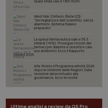
Quasi 4mila casi e 1.801 morti
West Nile. D’Alterio (Rete IZS):
“Sorveglianza e dati scientifici, senza
allarmismi. Sistema italiano
preparato”
La spesa farmaceutica sale a 39,3
miliardi (+6%). Prosegue il boom dei
farmaci per diabete e obesità e cala
uso antibiotici. Ecco il Rapporto
OsMed 2025
CookieScriptConsent
5 mesi
CookieScript
settim
www.quotidianosanita.it
Aifa. Rivisto il Programma attività 2026
dopo le richieste delle Regioni. Dalla
revisione del prontuario alla
governance, ecco le novità
Ultime analisi e review da QS Pro