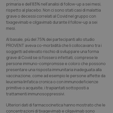
Calabria
Asma & BPCO
primaria e dell’83% nell’analisi di follow-up a sei mesi,
rispetto al placebo. Non ci sono stati casi di malattia
grave o decessi correlati al Covid nel gruppo con
Campania
Car-T
tixagevimab e cilgavimab durante il follow-up a sei
mesi.
Emilia-Romagna
Colesterolo & coronaropatie
Al basale, più del 75% dei partecipanti allo studio
Friuli Venezia Giulia
Dermatite Atopica
PROVENT aveva co-morbidità che li collocavano tra i
soggetti ad elevato rischio di sviluppare una forma
Lazio
Diabete & glucometri
grave di Covid se si fossero infettati, comprese le
persone immuno-compromsse e coloro che possono
Liguria
Disturbi dell’umore
presentare una risposta immunitaria inadeguata alla
vaccinazione, come ad esempio le persone affette da
leucemia linfatica cronica o con immunodeficienze
Lombardia
Dolore
primitive o acquisite, i trapiantati sottoposti a
trattamenti immunosoppressivi.
Marche
Donna & Salute
Ulteriori dati di farmacocinetica hanno mostrato che le
Molise
Epatiti
concentrazioni di tixagevimab e cilgavimab sono