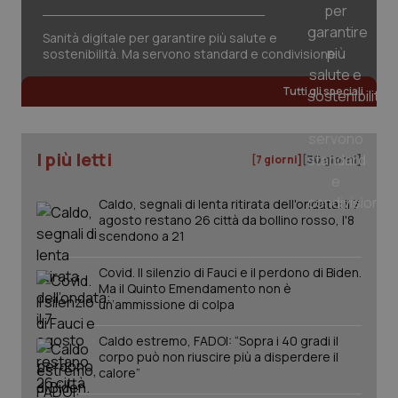
Sanità digitale per garantire più salute e
sostenibilità. Ma servono standard e condivisione
Tutti gli speciali
PHPSESSID
Sessio
PHP.net
I più letti
[7 giorni]
[30 giorni]
www.quotidianosanita.it
Caldo, segnali di lenta ritirata dell'ondata: il 7
agosto restano 26 città da bollino rosso, l'8
scendono a 21
Covid. Il silenzio di Fauci e il perdono di Biden.
Ma il Quinto Emendamento non è
un’ammissione di colpa
Caldo estremo, FADOI: “Sopra i 40 gradi il
corpo può non riuscire più a disperdere il
calore”