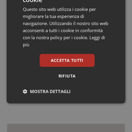
La seconda presunta violazione riguarda la codifica di
un proteina spike a figura intera che Moderna afferma
Questo sito web utilizza i cookie per
che i suoi scienziati hanno sviluppato durante la
migliorare la tua esperienza di
creazione di un vaccino per il coronavirus che causa
navigazione. Utilizzando il nostro sito web
Sindrome respiratoria mediorientale (MERS). Sebbene
acconsenti a tutti i cookie in conformità
il vaccino MERS non sia mai stato immesso sul
con la nostra policy per i cookie.
Leggi di
mercato, il suo sviluppo ha aiutato Moderna a lanciare
più
rapidamente il suo vaccino COVID-19.
ACCETTA TUTTI
Fonte: Reuters
RIFIUTA
26 Agosto 2022
© Riproduzione riservata
MOSTRA DETTAGLI
Necessari
Statistici
Marketing