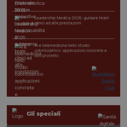
session-id
settim
2 gior
Leadership Medica 2026: guidare team
clinici ad alte prestazioni
_ga
1 anno
Google LLC
mes
.quotidianosanita.it
AI e telemedicina nello studio
odontoiatrico: applicazioni concrete e
uso protetto
Gli speciali