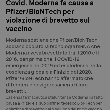
Covid. Moderna fa causa a
Pfizer/BioNTech per
Scienza e Farmaci
violazione di brevetto sul
Studi e Analisi
vaccino
Lettere al direttore
Moderna sostiene che Pfizer/BioNTech,
abbiano copiato la tecnologia mRNA che
Edizioni Regionali
Moderna aveva brevettato tra il 2010 e il
2016, ben prima che il COVID-19
QS Pro
emergesse nel 2019 ed esplodesse nella
coscienza globale all'inizio del 2020.
Professionisti Sanitari.AI
Pfizer/BioNTech hanno affermato che
difenderanno vigorosamente i loro
Abruzzo
QS Pro Gold
brevetti.
L’azienda farmaceutica statunitense Moderna ha fatto
QS Club
Newsletter
Basilicata
Artrite & artrosi
causa a Pfizer e al suo partner tedesco BioNTech per
violazione di brevetto nello sviluppo del primo vaccino