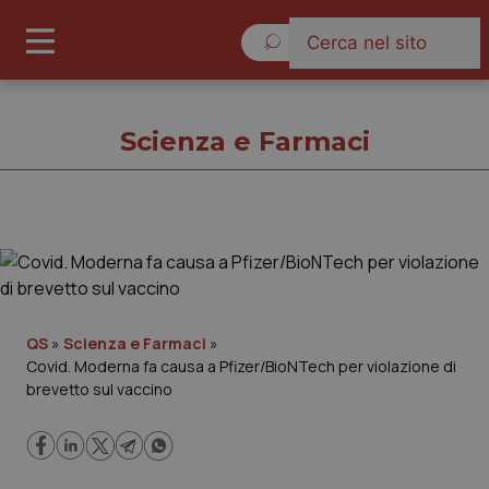
Venerdì 7 Agosto 2026
Scienza e Farmaci
Scienza e Farmaci
Cronache
QS
»
Scienza e Farmaci
»
Covid. Moderna fa causa a Pfizer/BioNTech per violazione di
Governo e Parlamento
brevetto sul vaccino
Regioni e Asl
Lavoro e Professioni