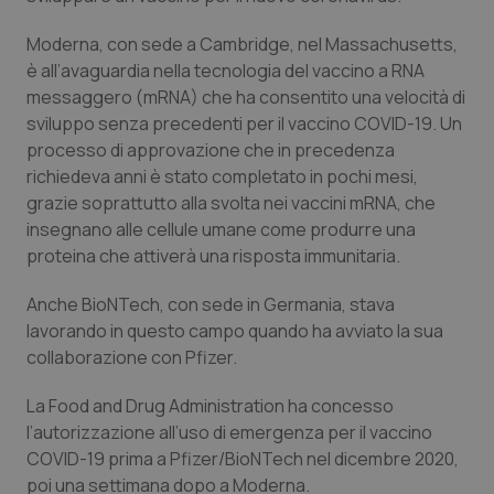
Piemonte
HIV
Moderna, con sede a Cambridge, nel Massachusetts,
è all’avaguardia nella tecnologia del vaccino a RNA
Provincia Autonoma di Bolzano
Infezioni & Febbre
messaggero (mRNA) che ha consentito una velocità di
sviluppo senza precedenti per il vaccino COVID-19. Un
processo di approvazione che in precedenza
Provincia Autonoma di Trento
Ipertensione & Scompenso
richiedeva anni è stato completato in pochi mesi,
grazie soprattutto alla svolta nei vaccini mRNA, che
Puglia
Malattie rare
insegnano alle cellule umane come produrre una
proteina che attiverà una risposta immunitaria.
Sardegna
Malattia di Crohn & Rettocolite Ulcerosa
Anche BioNTech, con sede in Germania, stava
Sicilia
Neuroscienze & patologie neurodegenerative
lavorando in questo campo quando ha avviato la sua
collaborazione con Pfizer.
Toscana
Obesità
La Food and Drug Administration ha concesso
l’autorizzazione all’uso di emergenza per il vaccino
Umbria
Oftalmologia
COVID-19 prima a Pfizer/BioNTech nel dicembre 2020,
poi una settimana dopo a Moderna.