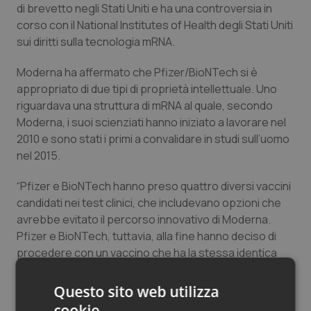
di brevetto negli Stati Uniti e ha una controversia in
Salute orale & impianti
corso con il National Institutes of Health degli Stati Uniti
sui diritti sulla tecnologia mRNA.
Sangue & coagulazione
Moderna ha affermato che Pfizer/BioNTech si è
Tiroide
appropriato di due tipi di proprietà intellettuale. Uno
riguardava una struttura di mRNA al quale, secondo
Moderna, i suoi scienziati hanno iniziato a lavorare nel
Tumore al seno
2010 e sono stati i primi a convalidare in studi sull’uomo
nel 2015.
Tumore ovarico
“Pfizer e BioNTech hanno preso quattro diversi vaccini
Tumori del Polmone & Testa Collo
candidati nei test clinici, che includevano opzioni che
avrebbe evitato il percorso innovativo di Moderna.
Tumori gastrointestinali
Pfizer e BioNTech, tuttavia, alla fine hanno deciso di
procedere con un vaccino che ha la stessa identica
Ulcera & Reflusso
modifica chimica dell’mRNA del suo vaccino”, ha
affermato Moderna in una nota stampa.
Questo sito web utilizza
Vaccini
cookie