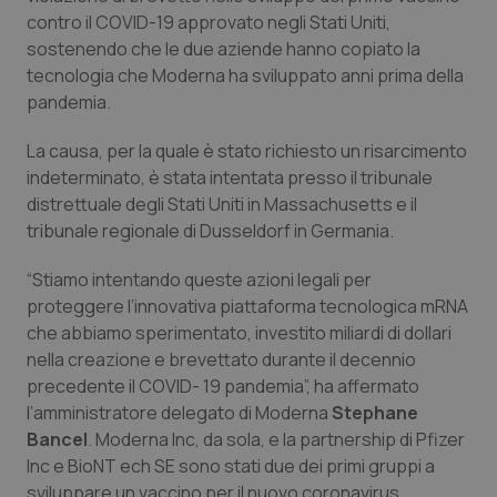
Calabria
Asma & BPCO
contro il COVID-19 approvato negli Stati Uniti,
sostenendo che le due aziende hanno copiato la
Campania
Car-T
tecnologia che Moderna ha sviluppato anni prima della
pandemia.
Emilia-Romagna
Colesterolo & coronaropatie
La causa, per la quale è stato richiesto un risarcimento
indeterminato, è stata intentata presso il tribunale
Friuli Venezia Giulia
Dermatite Atopica
distrettuale degli Stati Uniti in Massachusetts e il
tribunale regionale di Dusseldorf in Germania.
Lazio
Diabete & glucometri
“Stiamo intentando queste azioni legali per
Liguria
Disturbi dell’umore
proteggere l’innovativa piattaforma tecnologica mRNA
che abbiamo sperimentato, investito miliardi di dollari
nella creazione e brevettato durante il decennio
Lombardia
Dolore
precedente il COVID- 19 pandemia”, ha affermato
l’amministratore delegato di Moderna
Stephane
Marche
Donna & Salute
Bancel
. Moderna Inc, da sola, e la partnership di Pfizer
Inc e BioNT ech SE sono stati due dei primi gruppi a
Molise
Epatiti
sviluppare un vaccino per il nuovo coronavirus.