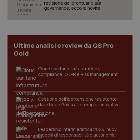
revisione del prontuario alla
governance, ecco le novità
CookieScriptConsent
5 mesi
CookieScript
settim
www.quotidianosanita.it
Ultime analisi e review da QS Pro
Gold
Cloud sanitario: infrastrutture,
compliance, GDPR e Risk management
Gestione dell'Ipertensione resistente:
dalle Linee Guida alle terapie innovative
tracking-sites-ironfish-
www.quotidianosanita.it
4
tracking-enable
settim
2 gior
Leadership Infermieristica 2026: nuovi
modelli di responsabilità e autonomia
tracking-sites-ironfish-
www.quotidianosanita.it
4