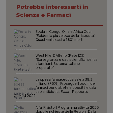
Potrebbe interessarti in
Necessari
Statistici
Marketing
Scienza e Farmaci
I cookie necessari contribuiscono a rendere fruibile il
sito web abilitandone funzionalità di base quali la
navigazione sulle pagine e l'accesso alle aree
Ebola in Congo. Oms e Africa Cdc:
protette del sito. Il sito web non è in grado di
“Epidemia più veloce della risposta”.
funzionare correttamente senza questi cookie.
Quasi 4mila casi e 1.801 morti
Nome
Fornitore
/
Dominio
Scaden
VISITOR_PRIVACY_METADATA
5 mesi
YouTube
West Nile. D’Alterio (Rete IZS):
settim
.youtube.com
“Sorveglianza e dati scientifici, senza
allarmismi. Sistema italiano
preparato”
La spesa farmaceutica sale a 39,3
miliardi (+6%). Prosegue il boom dei
farmaci per diabete e obesità e cala
uso antibiotici. Ecco il Rapporto
OsMed 2025
Aifa. Rivisto il Programma attività 2026
dopo le richieste delle Regioni. Dalla