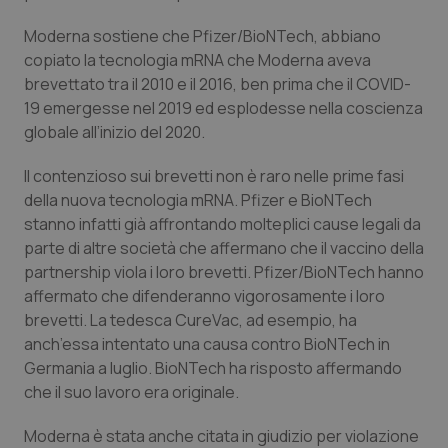
Valle D’Aosta
Oncodermatologia
Moderna sostiene che Pfizer/BioNTech, abbiano
Veneto
Oncoematologia
copiato la tecnologia mRNA che Moderna aveva
brevettato tra il 2010 e il 2016, ben prima che il COVID-
Oncologia & Nutrizione
19 emergesse nel 2019 ed esplodesse nella coscienza
globale all’inizio del 2020.
Psoriasi & pelle
Il contenzioso sui brevetti non è raro nelle prime fasi
della nuova tecnologia mRNA. Pfizer e BioNTech
Quotidiano Cardiologia
stanno infatti già affrontando molteplici cause legali da
parte di altre società che affermano che il vaccino della
Quotidiano Chirurgia
partnership viola i loro brevetti. Pfizer/BioNTech hanno
affermato che difenderanno vigorosamente i loro
Quotidiano Oncologia
brevetti. La tedesca CureVac, ad esempio, ha
anch’essa intentato una causa contro BioNTech in
Quotidiano Pediatria
Germania a luglio. BioNTech ha risposto affermando
che il suo lavoro era originale.
Rene & patologie urogenitali
Moderna è stata anche citata in giudizio per violazione