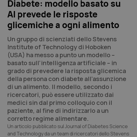
Diabete: modello basato su
AI prevede le risposte
Scienza e Farmaci
glicemiche a ogni alimento
Studi e Analisi
Un gruppo di scienziati dello Stevens
Lettere al direttore
Institute of Technology di Hoboken
(USA) ha messo a punto un modello –
Edizioni Regionali
basato sull’intelligenza artificiale – in
grado di prevedere la risposta glicemica
QS Pro
della persona con diabete all’assunzione
di un alimento. Il modello, secondo i
Professionisti Sanitari.AI
ricercatori, può essere utilizzato dai
medici sin dal primo colloquio con il
Abruzzo
QS Pro Gold
paziente, al fine di indirizzarlo a un
corretto regime alimentare.
QS Club
Newsletter
Basilicata
Artrite & artrosi
Un articolo pubblicato sul Journal of Diabetes Science
and Technology da un team di ricercatori dello Stevens