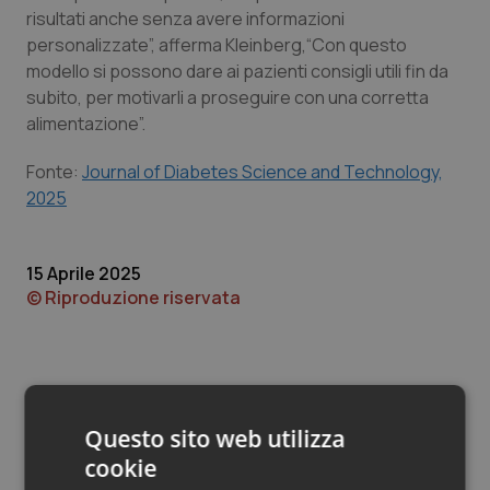
Valle D’Aosta
Oncodermatologia
risultati anche senza avere informazioni
personalizzate”, afferma Kleinberg,“Con questo
Veneto
Oncoematologia
modello si possono dare ai pazienti consigli utili fin da
subito, per motivarli a proseguire con una corretta
Oncologia & Nutrizione
alimentazione”.
Fonte:
Journal of Diabetes Science and Technology,
Psoriasi & pelle
2025
Quotidiano Cardiologia
15 Aprile 2025
Quotidiano Chirurgia
© Riproduzione riservata
Quotidiano Oncologia
Quotidiano Pediatria
Questo sito web utilizza
Rene & patologie urogenitali
cookie
Potrebbe interessarti in