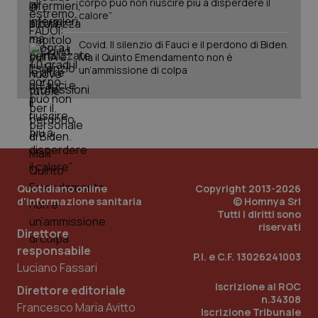
corpo può non riuscire più a disperdere il
calore”
Covid. Il silenzio di Fauci e il perdono di Biden.
Ma il Quinto Emendamento non è
un’ammissione di colpa
PHPSESSID
Sessio
PHP.net
www.quotidianosanita.it
Quotidiano online
Copyright 2013-2026
d'informazione sanitaria
© Homnya Srl
Tutti i diritti sono
riservati
Direttore
responsabile
P.I. e C.F. 13026241003
Luciano Fassari
Iscrizione al ROC
Direttore editoriale
n.34308
Francesco Maria Avitto
Iscrizione Tribunale