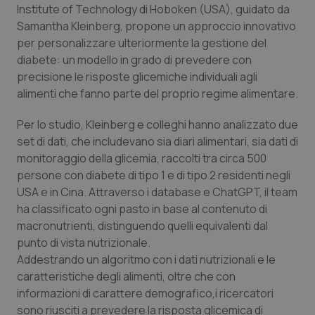
Institute of Technology di Hoboken (USA), guidato da
Calabria
Asma & BPCO
Samantha Kleinberg, propone un approccio innovativo
per personalizzare ulteriormente la gestione del
Campania
Car-T
diabete: un modello in grado di prevedere con
precisione le risposte glicemiche individuali agli
Emilia-Romagna
Colesterolo & coronaropatie
alimenti che fanno parte del proprio regime alimentare.
Friuli Venezia Giulia
Dermatite Atopica
Per lo studio, Kleinberg e colleghi hanno analizzato due
set di dati, che includevano sia diari alimentari, sia dati di
Lazio
Diabete & glucometri
monitoraggio della glicemia, raccolti tra circa 500
persone con diabete di tipo 1 e di tipo 2 residenti negli
USA e in Cina. Attraverso i database e ChatGPT, il team
Liguria
Disturbi dell’umore
ha classificato ogni pasto in base al contenuto di
macronutrienti, distinguendo quelli equivalenti dal
Lombardia
Dolore
punto di vista nutrizionale.
Addestrando un algoritmo con i dati nutrizionali e le
Marche
Donna & Salute
caratteristiche degli alimenti, oltre che con
informazioni di carattere demografico,i ricercatori
Molise
Epatiti
sono riusciti a prevedere la risposta glicemica di