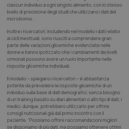
ciascun individuo a ogni singolo alimento, con lo stesso
Piemonte
HIV
livello di precisione degli studi che utilizzano i dati del
microbioma.
Provincia Autonoma di Bolzano
Infezioni & Febbre
Inoltre i ricercatori, includendo nel modello i dati relativi
ai cicli mestruali, sono riusciti a comprendere gran
Provincia Autonoma di Trento
Ipertensione & Scompenso
parte delle variazioni glicemiche evidenziate nelle
donne e hanno ipotizzato che i cambiamenti dei livelli
Puglia
Malattie rare
ormonali possono avere un ruolo importante nelle
risposte glicemiche individuali.
Sardegna
Malattia di Crohn & Rettocolite Ulcerosa
Il modello – spiegano i ricercatori – è abbastanza
Sicilia
Neuroscienze & patologie neurodegenerative
potente da prevedere le risposte glicemiche di un
individuo sulla base di dati demografici, senza bisogno
di un training basato su diari alimentari o altri tipi di dati; i
Toscana
Obesità
medici, dunque, potrebbero utilizzarlo per offrire
consigli nutrizionali già dal primo incontro con il
Umbria
Oftalmologia
paziente. “Possiamo offrire raccomandazioni migliori
se disponiamo di più dati, ma possiamo ottenere ottimi