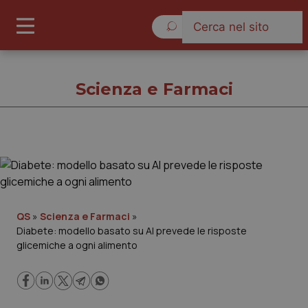
Giovedì 6 Agosto 2026
Scienza e Farmaci
Scienza e Farmaci
Cronache
QS
»
Scienza e Farmaci
»
Diabete: modello basato su AI prevede le risposte
Governo e Parlamento
glicemiche a ogni alimento
Regioni e Asl
Lavoro e Professioni