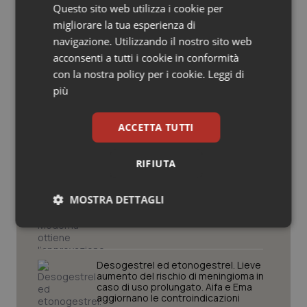
Questo sito web utilizza i cookie per
Scienza e Farmaci
Salute orale & impianti
migliorare la tua esperienza di
navigazione. Utilizzando il nostro sito web
Sangue & coagulazione
acconsenti a tutti i cookie in conformità
La spesa farmaceutica sale a 39,3
miliardi (+6%). Prosegue il boom dei
con la nostra policy per i cookie.
Leggi di
farmaci per diabete e obesità e cala
Tiroide
più
uso antibiotici. Ecco il Rapporto
OsMed 2025
Tumore al seno
ACCETTA TUTTI
Aifa. Rivisto il Programma attività 2026
dopo le richieste delle Regioni. Dalla
Tumore ovarico
revisione del prontuario alla
RIFIUTA
governance, ecco le novità
Tumori del Polmone & Testa Collo
MOSTRA DETTAGLI
Stati Uniti. Moderna ottiene
l’approvazione della Fda per il primo
vaccino antinfluenzale a mRNA
Tumori gastrointestinali
Necessari
Statistici
Marketing
Ulcera & Reflusso
Desogestrel ed etonogestrel. Lieve
aumento del rischio di meningioma in
caso di uso prolungato. Aifa e Ema
aggiornano le controindicazioni
Vaccini