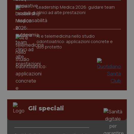
Leadership Medica 2026: guidare team
clinici ad alte prestazioni
CookieScriptConsent
5 mesi
CookieScript
settim
www.quotidianosanita.it
AI e telemedicina nello studio
odontoiatrico: applicazioni concrete e
uso protetto
tracking-sites-ironfish-
www.quotidianosanita.it
4
tracking-enable
settim
2 gior
Gli speciali
tracking-sites-ironfish-
www.quotidianosanita.it
4
session-id
settim