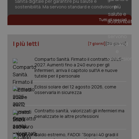
Sanità digitale per garantire più salute e
2 gior
sostenibilità. Ma servono standard e condivisione
Tutti gli speciali
_ga
1 anno
Google LLC
mes
.quotidianosanita.it
I più letti
[7 giorni]
[30 giorni]
Comparto Sanità. Firmato il contratto 2025-
2027. Aumenti fino a 240 euro per gli
infermieri, arriva il capitolo sull'IA e nuove
tutele per il personale
Eclissi solare del 12 agosto 2026, come
osservarla in sicurezza
Contratto sanità, valorizzati gli infermieri ma
penalizzate le altre professioni
Caldo estremo, FADOI: “Sopra i 40 gradi il