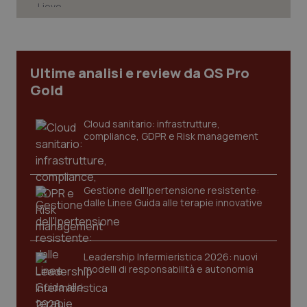
Necessari
Statistici
Marketing
I cookie necessari contribuiscono a rendere fruibile il
sito web abilitandone funzionalità di base quali la
navigazione sulle pagine e l'accesso alle aree
Ultime analisi e review da QS Pro
protette del sito. Il sito web non è in grado di
Gold
funzionare correttamente senza questi cookie.
Nome
Fornitore
/
Dominio
Scaden
Cloud sanitario: infrastrutture,
VISITOR_PRIVACY_METADATA
5 mesi
YouTube
compliance, GDPR e Risk management
settim
.youtube.com
Gestione dell'Ipertensione resistente:
dalle Linee Guida alle terapie innovative
Leadership Infermieristica 2026: nuovi
modelli di responsabilità e autonomia