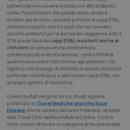
Valle D’Aosta
Oncodermatologia
batterici devono essere trattate con altri antibiotici,
come i fluorchinoloni. Ma quando siamo andati a
Veneto
Oncoematologia
studiare più da vicino i pazienti portatori di ceppi ESBL,
abbiamo scoperto che tra quelli che non avevano
Oncologia & Nutrizione
assunto antibiotici per la diarrea del viaggiatore,solo il
37% presentava dei
ceppi ESBL resistenti anche ai
Psoriasi & pelle
chinoloni
(e spesso anche a tobramicina,
cotrimossazolo e nitrofurantoina), contro il 95% di
Quotidiano Cardiologia
quanti invece aveva fatto ricorso agli antibiotici. Ciò
significa che l’impiego di antibiotici in queste situazioni
particolari contribuisce a selezionare ceppi ESBL con
Quotidiano Chirurgia
un ampio spettro di resistenza”.
Quotidiano Oncologia
Questi risultati vengono da uno studio appena
pubblicato su
Travel Medicine and Infectious
Quotidiano Pediatria
Disease
che ha valutato dei turisti finlandesi, reclutati
dalla
Travel Clinic
dell’Aava
Medical Centre
. A tutti è
Rene & patologie urogenitali
stato chiesto di fornire un campione di feci prima della