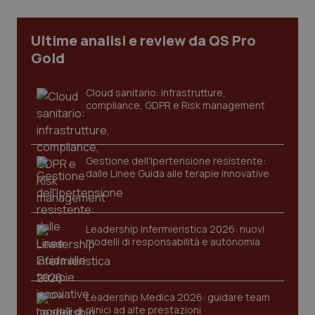
Ultime analisi e review da QS Pro
tracking-sites-ironfish-
www.quotidianosanita.it
4
Gold
tracking-enable
settim
2 gior
Cloud sanitario: infrastrutture,
compliance, GDPR e Risk management
tracking-sites-ironfish-
www.quotidianosanita.it
4
session-id
settim
2 gior
Gestione dell'Ipertensione resistente:
dalle Linee Guida alle terapie innovative
_ga
1 anno
Google LLC
mes
.quotidianosanita.it
Leadership Infermieristica 2026: nuovi
modelli di responsabilità e autonomia
Leadership Medica 2026: guidare team
clinici ad alte prestazioni