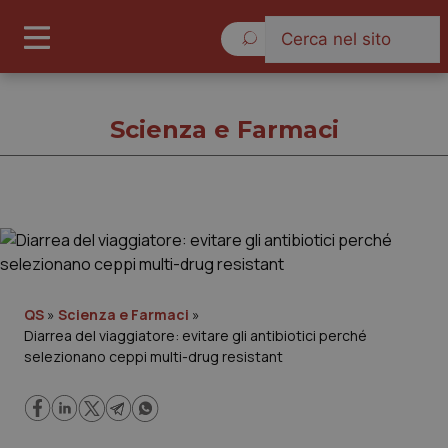
Domenica 9 Agosto 2026
Scienza e Farmaci
Scienza e Farmaci
Cronache
QS
»
Scienza e Farmaci
»
Diarrea del viaggiatore: evitare gli antibiotici perché
Governo e Parlamento
selezionano ceppi multi-drug resistant
Regioni e Asl
Lavoro e Professioni