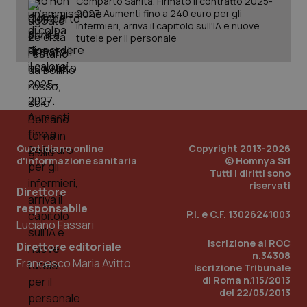
Comparto Sanità. Firmato il contratto 2025-
Fornitore
/
Nome
2027. Aumenti fino a 240 euro per gli
Scadenza
Descrizion
Dominio
infermieri, arriva il capitolo sull'IA e nuove
Nome
Fornitore
/
Dominio
Scadenza
Des
tutele per il personale
_ga_0VMQEQKQ1N
.quotidianosanita.it
1 anno 1
Questo
mese
cookie
VISITOR_INFO1_LIVE
5 mesi 4
Que
Google LLC
viene
settimane
imp
.youtube.com
utilizzato
You
da Google
ten
Analytics
pre
per
del
mantener
vid
lo stato
inco
della
può
sessione.
det
vis
Quotidiano online
Copyright 2013-2026
web
d'informazione sanitaria
© Homnya Srl
uti
Tutti i diritti sono
nuo
ver
riservati
Direttore
dell
You
responsabile
P.I. e C.F. 13026241003
__Secure-YNID
.youtube.com
5 mesi 4
Que
Luciano Fassari
settimane
imp
You
Iscrizione al ROC
Direttore editoriale
ten
n.34308
pre
Francesco Maria Avitto
Iscrizione Tribunale
del
di Roma n.115/2013
vid
inco
del 22/05/2013
può