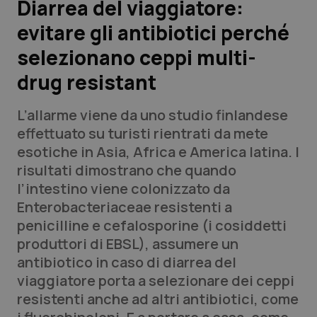
Diarrea del viaggiatore:
evitare gli antibiotici perché
Scienza e Farmaci
selezionano ceppi multi-
Studi e Analisi
drug resistant
Lettere al direttore
L’allarme viene da uno studio finlandese
effettuato su turisti rientrati da mete
Edizioni Regionali
esotiche in Asia, Africa e America latina. I
risultati dimostrano che quando
QS Pro
l’intestino viene colonizzato da
Enterobacteriaceae
resistenti a
Professionisti Sanitari.AI
penicilline e cefalosporine (i cosiddetti
produttori di EBSL), assumere un
Abruzzo
QS Pro Gold
antibiotico in caso di diarrea del
viaggiatore porta a selezionare dei ceppi
QS Club
Newsletter
Basilicata
Artrite & artrosi
resistenti anche ad altri antibiotici, come