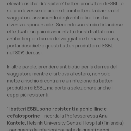
elevato rischio di ‘ospitare’ batteri produttori di ESBL; e
Piemonte
HIV
se poi dovesse decidere di combattere la diarrea del
viaggiatore assumendo degli antibiotici, il rischio
diventa esponenziale. Secondo uno studio finlandese
Provincia Autonoma di Bolzano
Infezioni & Febbre
effettuato un paio di anni infatti i turisti trattati con
antibiotici per diarrea del viaggiatore tornano a casa,
Provincia Autonoma di Trento
Ipertensione & Scompenso
portandosi dietro questi batteri produttori di ESBL
nell’80% dei casi.
Puglia
Malattie rare
In altre parole, prendere antibiotici per la diarrea del
Sardegna
Malattia di Crohn & Rettocolite Ulcerosa
viaggiatore mentre ci si trova all’estero, non solo
mette a rischio di contrarre un’infezione da batteri
Sicilia
Neuroscienze & patologie neurodegenerative
produttori di ESBL, ma porta a selezionare anche i
ceppi più resistenti.
Toscana
Obesità
“
I batteri ESBL sono resistenti a penicilline e
cefalosporine
– ricorda la Professoressa
Anu
Umbria
Oftalmologia
Kantele,
Helsinki
University Central Hospital
(Finlandia)
-per questo le infezioni causate da questi ceppi