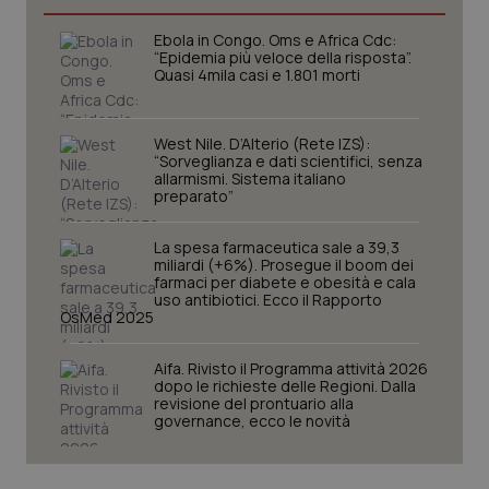
Ebola in Congo. Oms e Africa Cdc:
“Epidemia più veloce della risposta”.
Quasi 4mila casi e 1.801 morti
West Nile. D’Alterio (Rete IZS):
“Sorveglianza e dati scientifici, senza
allarmismi. Sistema italiano
preparato”
La spesa farmaceutica sale a 39,3
miliardi (+6%). Prosegue il boom dei
farmaci per diabete e obesità e cala
CookieScriptConsent
5 mesi
CookieScript
uso antibiotici. Ecco il Rapporto
settim
www.quotidianosanita.it
OsMed 2025
Aifa. Rivisto il Programma attività 2026
dopo le richieste delle Regioni. Dalla
revisione del prontuario alla
governance, ecco le novità