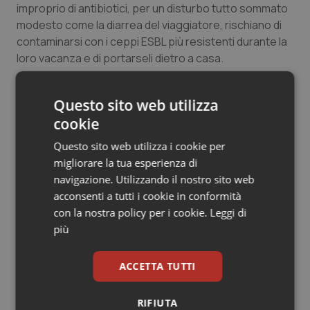
improprio di antibiotici, per un disturbo tutto sommato
modesto come la diarrea del viaggiatore, rischiano di
contaminarsi con i ceppi ESBL più resistenti durante la
loro vacanza e di portarseli dietro a casa.
Un’infezione da batteri produttori di ESBL è di rado
Questo sito web utilizza
sintomatica, ma non per questo meno pericolosa.
cookie
Anche un portatore asintomatico può trasmettere
ad altre persone questi batteri
e, nei casi più
Questo sito web utilizza i cookie per
sfortunati, provocare delle infezioni potenzialmente
migliorare la tua esperienza di
fatali e che trovano il medico sostanzialmente
navigazione. Utilizzando il nostro sito web
sguarnito di antibiotici da utilizzare.
acconsenti a tutti i cookie in conformità
con la nostra policy per i cookie.
Leggi di
E’ un altro esempio che illustra chiaramente perché è
più
così pericoloso ricorrere agli antibiotici quanto non
strettamente necessario. Gli antibiotici per la diarrea
ACCETTA TUTTI
del viaggiatore insomma sarebbe bene evitarli, almeno
nei soggetti sani colpiti da forme da lievi-moderate. E’
RIFIUTA
invece fondamentale mantenere un buono stato di