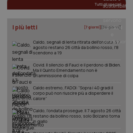
Tutti gli speciali
I più letti
[7 giorni]
[30 giorni]
Caldo, segnali di lenta ritirata dell'ondata: il 7
agosto restano 26 città da bollino rosso, l'8
scendono a 19
Covid. Il silenzio di Fauci e il perdono di Biden.
Ma il Quinto Emendamento non è
un’ammissione di colpa
_ga_KM60CM4NPH
.quotidianosanita.it
1 anno
mes
Caldo estremo, FADOI: “Sopra i 40 gradi il
corpo può non riuscire più a disperdere il
calore”
Caldo, l’ondata prosegue. Il 7 agosto 26 città
restano da bollino rosso, solo Bolzano torna
in giallo