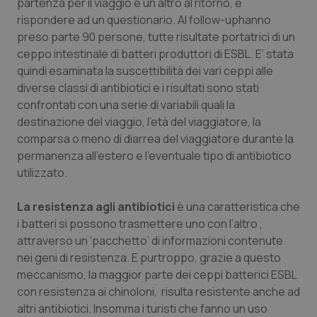
partenza per il viaggio e un altro al ritorno, e
Salute orale & impianti
rispondere ad un questionario. Al follow-uphanno
preso parte 90 persone, tutte risultate portatrici di un
Sangue & coagulazione
ceppo intestinale di batteri produttori di ESBL. E’ stata
quindi esaminata la suscettibilità dei vari ceppi alle
diverse classi di antibiotici e i risultati sono stati
Tiroide
confrontati con una serie di variabili quali la
destinazione del viaggio, l’età del viaggiatore, la
Tumore al seno
comparsa o meno di diarrea del viaggiatore durante la
permanenza all’estero e l’eventuale tipo di antibiotico
Tumore ovarico
utilizzato.
Tumori del Polmone & Testa Collo
La resistenza agli antibiotici
è una caratteristica che
i batteri si possono trasmettere uno con l’altro ,
Tumori gastrointestinali
attraverso un ‘pacchetto’ di informazioni contenute
nei geni di resistenza. E purtroppo, grazie a questo
Ulcera & Reflusso
meccanismo, la maggior parte dei ceppi batterici ESBL
con resistenza ai chinoloni, risulta resistente anche ad
altri antibiotici. Insomma i turisti che fanno un uso
Vaccini