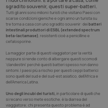
i fluorchinoloni. E a portare a casa, come
Calabria
Asma & BPCO
sgradito souvenir, questi super-batteri.
Tutti gli anni sono milioni i turisti che visitano Paesi con
Campania
Car-T
scarse condizioni igieniche e ogni anno un turista su
tre torna a casa con uno sgradito souvenir: dei
batteri
Emilia-Romagna
Colesterolo & coronaropatie
intestinali produttori di ESBL (
extended spectrum
beta-lactamase
)
, resistenti cioè a penicilline e
Friuli Venezia Giulia
Dermatite Atopica
cefalosporine.
La maggior parte di questi viaggiatori per la verità
Lazio
Diabete & glucometri
neppure si rende conto di albergare questi scomodi
‘clandestini’ perché questi batteri spesso non danno
Liguria
Disturbi dell’umore
sintomi. I paesi più a rischio per questi ceppi batterici
sono quelli del sud e del sud-est asiatico, dell’Africa e
Lombardia
Dolore
dell’America Latina.
Marche
Donna & Salute
Uno degli incubi dei turisti,
in particolare di quelli che
si recano verso mete esotiche, è la diarrea del
Molise
Epatiti
viaggiatore; chi presenta questo problema è ad