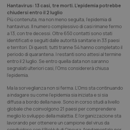
Hantavirus: 13 casi, tre morti. L’epidemia potrebbe
chiudersi entro il 2 luglio
Più contenuta, ma non meno seguita, l’epidemia di
hantavirus. Il numero complessivo di casi rimane fermo
a 13, con tre decessi. Oltre 650 contatti sono stati
identificati e seguiti dalle autorità sanitarie in 33 paesi
e territori. Di questi, tutti tranne 54 hanno completato il
periodo di quarantena. I restanti sono attesi al termine
entro il 2 luglio. Se entro quella data non saranno
segnalati ulteriori casi, l’Oms considererà chiusa
l’epidemia.
Ma la sorveglianza non si ferma. L’Oms sta continuando
a indagare su come l’epidemia sia iniziata e si sia
diffusa a bordo della nave. Sono in corso studi a livello
globale che coinvolgono 21 paesi per comprendere
meglio lo sviluppo della malattia. E l’organizzazione sta
lavorando per ottenere un campione del virus da
condividere con il BioHub di Ginevra, fondamentale per