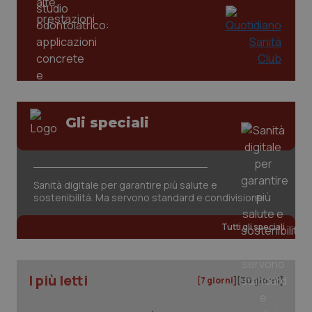
Gli speciali
_ga_KM60CM4NPH
.quotidianosanita.it
1 anno
mes
Sanità digitale per garantire più salute e
sostenibilità. Ma servono standard e condivisione
Tutti gli speciali
Fornitore
/
I più letti
Nome
Scadenza
Descrizion
[7 giorni]
[30 giorni]
Dominio
Nome
Fornitore
/
Dominio
Scadenza
Des
_ga_0VMQEQKQ1N
.quotidianosanita.it
1 anno 1
Questo