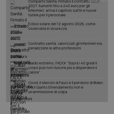
mese
cookie
VISITOR_INFO1_LIVE
5 mesi 4
Que
Comparto Sanità. Firmato il contratto 2025-
Google LLC
viene
settimane
imp
.youtube.com
2027. Aumenti fino a 240 euro per gli
utilizzato
You
infermieri, arriva il capitolo sull'IA e nuove
da Google
ten
Analytics
tutele per il personale
pre
per
del
mantener
vid
Eclissi solare del 12 agosto 2026, come
lo stato
inco
osservarla in sicurezza
della
può
sessione.
det
vis
web
Contratto sanità, valorizzati gli infermieri ma
uti
nuo
penalizzate le altre professioni
ver
dell
You
Caldo estremo, FADOI: “Sopra i 40 gradi il
__Secure-YNID
.youtube.com
5 mesi 4
Que
corpo può non riuscire più a disperdere il
settimane
imp
calore”
You
ten
pre
Covid. Il silenzio di Fauci e il perdono di Biden.
del
vid
Ma il Quinto Emendamento non è
inco
un’ammissione di colpa
può
det
vis
web
uti
nuo