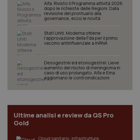
Aifa. Rivisto il Programma attività 2026
tracking-enable
settim
dopo le richieste delle Regioni. Dalla
2 gior
revisione del prontuario alla
governance, ecco le novità
Stati Uniti. Moderna ottiene
tracking-sites-ironfish-
www.quotidianosanita.it
4
l’approvazione della Fda per il primo
session-id
settim
vaccino antinfluenzale a mRNA
2 gior
Desogestrel ed etonogestrel. Lieve
aumento del rischio di meningioma in
_ga
1 anno
Google LLC
caso di uso prolungato. Aifa e Ema
mes
.quotidianosanita.it
aggiornano le controindicazioni
Ultime analisi e review da QS Pro
Gold
Cloud sanitario: infrastrutture,