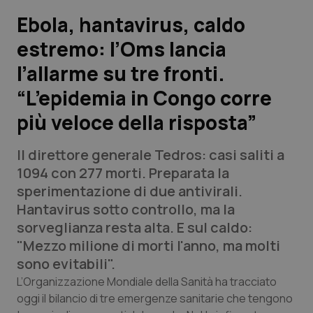
Ebola, hantavirus, caldo
Scienza e Farmaci
estremo: l’Oms lancia
l’allarme su tre fronti.
Studi e Analisi
“L’epidemia in Congo corre
Lettere al direttore
più veloce della risposta”
Edizioni Regionali
Il direttore generale Tedros: casi saliti a
1094 con 277 morti. Preparata la
QS Pro
sperimentazione di due antivirali.
Hantavirus sotto controllo, ma la
Professionisti Sanitari.AI
sorveglianza resta alta. E sul caldo:
"Mezzo milione di morti l'anno, ma molti
Abruzzo
QS Pro Gold
sono evitabili".
L’Organizzazione Mondiale della Sanità ha tracciato
QS Club
Newsletter
Basilicata
Artrite & artrosi
oggi il bilancio di tre emergenze sanitarie che tengono