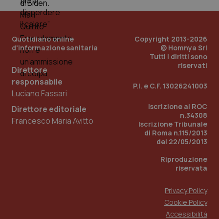
ver
dell
You
YSC
Sessione
Que
Google LLC
imp
.youtube.com
Quotidiano online
Copyright 2013-2026
You
d'informazione sanitaria
© Homnya Srl
ten
Tutti i diritti sono
vis
vid
riservati
Direttore
__Secure-
.youtube.com
5 mesi 4
Que
responsabile
ROLLOUT_TOKEN
settimane
imp
P.I. e C.F. 13026241003
You
Luciano Fassari
ges
del
Iscrizione al ROC
Direttore editoriale
e d
n.34308
per
Francesco Maria Avitto
Iscrizione Tribunale
del
di Roma n.115/2013
ute
del 22/05/2013
tracking-sites-
www.quotidianosanita.it
4
Que
ironfish-tracking-
settimane
imp
Riproduzione
named-enable
2 giorni
dal
riservata
per 
sis
sol
ute
Privacy Policy
ide
Cookie Policy
Wel
Accessibilità