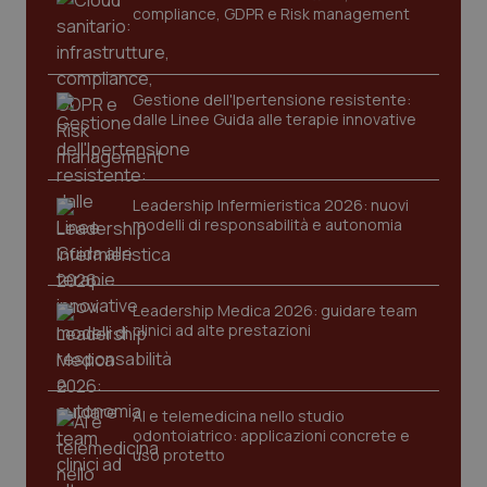
compliance, GDPR e Risk management
Gestione dell'Ipertensione resistente:
dalle Linee Guida alle terapie innovative
Leadership Infermieristica 2026: nuovi
modelli di responsabilità e autonomia
PHPSESSID
Sessio
PHP.net
Leadership Medica 2026: guidare team
www.quotidianosanita.it
clinici ad alte prestazioni
AI e telemedicina nello studio
odontoiatrico: applicazioni concrete e
uso protetto