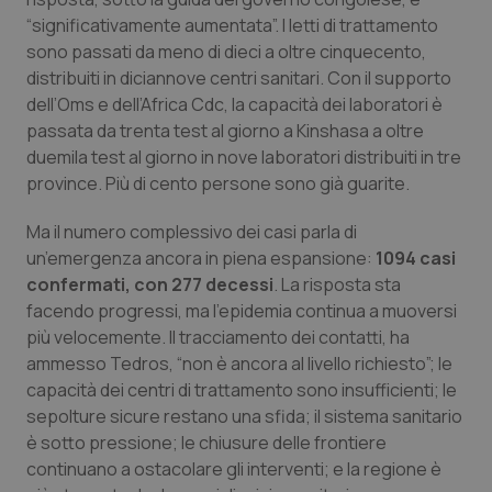
“significativamente aumentata”. I letti di trattamento
Piemonte
HIV
sono passati da meno di dieci a oltre cinquecento,
distribuiti in diciannove centri sanitari. Con il supporto
Provincia Autonoma di Bolzano
Infezioni & Febbre
dell’Oms e dell’Africa Cdc, la capacità dei laboratori è
passata da trenta test al giorno a Kinshasa a oltre
Provincia Autonoma di Trento
Ipertensione & Scompenso
duemila test al giorno in nove laboratori distribuiti in tre
province. Più di cento persone sono già guarite.
Puglia
Malattie rare
Ma il numero complessivo dei casi parla di
un’emergenza ancora in piena espansione:
1094 casi
Sardegna
Malattia di Crohn & Rettocolite Ulcerosa
confermati, con 277 decessi
. La risposta sta
facendo progressi, ma l’epidemia continua a muoversi
Sicilia
Neuroscienze & patologie neurodegenerative
più velocemente. Il tracciamento dei contatti, ha
ammesso Tedros, “non è ancora al livello richiesto”; le
Toscana
Obesità
capacità dei centri di trattamento sono insufficienti; le
sepolture sicure restano una sfida; il sistema sanitario
Umbria
Oftalmologia
è sotto pressione; le chiusure delle frontiere
continuano a ostacolare gli interventi; e la regione è