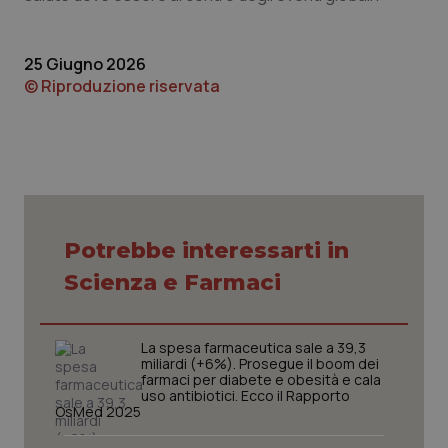
25 Giugno 2026
© Riproduzione riservata
CookieScriptConsent
5 mesi
CookieScript
settim
www.quotidianosanita.it
Potrebbe interessarti in
Scienza e Farmaci
La spesa farmaceutica sale a 39,3
miliardi (+6%). Prosegue il boom dei
farmaci per diabete e obesità e cala
uso antibiotici. Ecco il Rapporto
OsMed 2025
tracking-sites-ironfish-
www.quotidianosanita.it
4