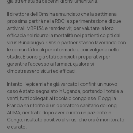
Valle D’Aosta
Oncodermatologia
già stremata da decenni di crisi umanitaria.
Il direttore dell’Oms ha annunciato che la settimana
Veneto
Oncoematologia
prossima partirà nella RDC la sperimentazione di due
antivirali, MBP134 e remdesivir, per valutare la loro
Oncologia & Nutrizione
efficacia nel ridurre la mortalità nei pazienti colpiti dal
virus Bundibugyo. Oms e partner stanno lavorando con
Psoriasi & pelle
le comunità locali per informarle e coinvolgerle nello
studio. E sono già stati compiuti i preparativi per
Quotidiano Cardiologia
garantire l’accesso ai farmaci, qualora si
dimostrassero sicuri ed efficaci.
Quotidiano Chirurgia
Intanto, l’epidemia ha già varcato i confini: un nuovo
caso è stato segnalato in Uganda, portando il totale a
Quotidiano Oncologia
venti, tutti collegati al focolaio congolese. E oggi la
Francia ha riferito di un operatore sanitario dell’ong
Quotidiano Pediatria
ALIMA, rientrato dopo aver curato un paziente in
Congo, risultato positivo al virus, che ora è monitorato
Rene & patologie urogenitali
e curato.