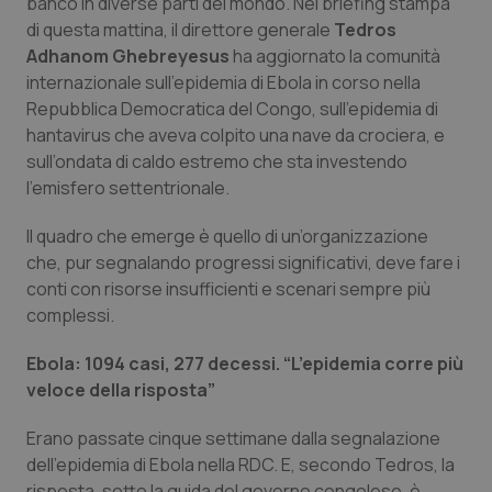
banco in diverse parti del mondo. Nel briefing stampa
Calabria
Asma & BPCO
di questa mattina, il direttore generale
Tedros
Adhanom Ghebreyesus
ha aggiornato la comunità
Campania
Car-T
internazionale sull’epidemia di Ebola in corso nella
Repubblica Democratica del Congo, sull’epidemia di
Emilia-Romagna
Colesterolo & coronaropatie
hantavirus che aveva colpito una nave da crociera, e
sull’ondata di caldo estremo che sta investendo
Friuli Venezia Giulia
Dermatite Atopica
l’emisfero settentrionale.
Il quadro che emerge è quello di un’organizzazione
Lazio
Diabete & glucometri
che, pur segnalando progressi significativi, deve fare i
conti con risorse insufficienti e scenari sempre più
Liguria
Disturbi dell’umore
complessi.
Lombardia
Dolore
Ebola: 1094 casi, 277 decessi. “L’epidemia corre più
veloce della risposta”
Marche
Donna & Salute
Erano passate cinque settimane dalla segnalazione
dell’epidemia di Ebola nella RDC. E, secondo Tedros, la
Molise
Epatiti
risposta, sotto la guida del governo congolese, è