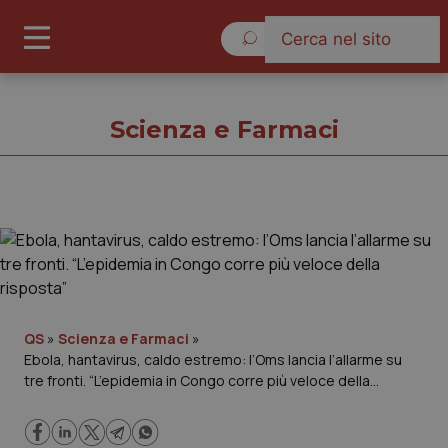
Venerdì 7 Agosto 2026
Scienza e Farmaci
Scienza e Farmaci
Cronache
Governo e Parlamento
QS
»
Scienza e Farmaci
»
Ebola, hantavirus, caldo estremo: l’Oms lancia l’allarme su
tre fronti. “L’epidemia in Congo corre più veloce della
Regioni e Asl
risposta”
Lavoro e Professioni