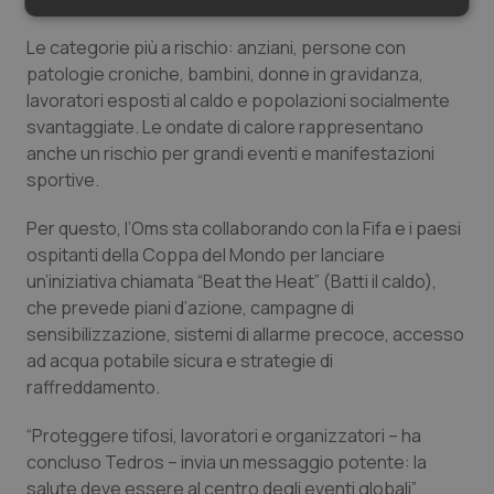
Necessari
Statistici
Marketing
Le categorie più a rischio: anziani, persone con
patologie croniche, bambini, donne in gravidanza,
lavoratori esposti al caldo e popolazioni socialmente
svantaggiate. Le ondate di calore rappresentano
anche un rischio per grandi eventi e manifestazioni
Necessari
Statistici
Marketing
sportive.
I cookie necessari contribuiscono a rendere fruibile il
Per questo, l’Oms sta collaborando con la Fifa e i paesi
sito web abilitandone funzionalità di base quali la
navigazione sulle pagine e l'accesso alle aree
ospitanti della Coppa del Mondo per lanciare
protette del sito. Il sito web non è in grado di
un’iniziativa chiamata “Beat the Heat” (Batti il caldo),
funzionare correttamente senza questi cookie.
che prevede piani d’azione, campagne di
Nome
Fornitore
/
Dominio
Scaden
sensibilizzazione, sistemi di allarme precoce, accesso
VISITOR_PRIVACY_METADATA
5 mesi
YouTube
ad acqua potabile sicura e strategie di
settim
.youtube.com
raffreddamento.
“Proteggere tifosi, lavoratori e organizzatori – ha
concluso Tedros – invia un messaggio potente: la
salute deve essere al centro degli eventi globali”.