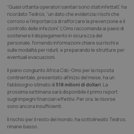
Salute orale & impianti
“Quasi ottanta operatori sanitari sono stati infettati”, ha
ricordato Tedros, “un dato che evidenzia i rischi che
corrono e l’importanza di rafforzare la prevenzione e il
Sangue & coagulazione
controllo delle infezioni”. L’Oms raccomanda ai paesi di
sostenere il dispiegamento in sicurezza del
Tiroide
personale, fornendo informazioni chiare sui rischi e
sulle modalità per ridurli, e preparando le strutture per
Tumore al seno
eventuali evacuazioni.
Tumore ovarico
Il piano congiunto Africa Cdc-Oms per la risposta
continentale, presentato all’inizio del mese, ha un
Tumori del Polmone & Testa Collo
fabbisogno stimato di
518 milioni di dollari
. La
prossima settimana sarà disponibile il primo report
sugli impegni finanziari effettivi. Per ora, le risorse
Tumori gastrointestinali
sono ancora insufficienti.
Ulcera & Reflusso
Il rischio per il resto del mondo, ha sottolineato Tedros,
rimane basso.
Vaccini