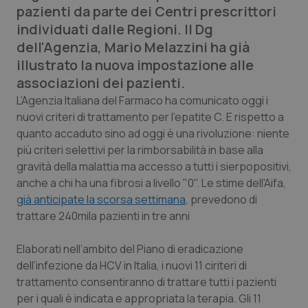
pazienti da parte dei Centri prescrittori
Calabria
Asma & BPCO
individuati dalle Regioni. Il Dg
dell'Agenzia, Mario Melazzini ha già
Campania
Car-T
illustrato la nuova impostazione alle
associazioni dei pazienti.
Emilia-Romagna
Colesterolo & coronaropatie
L’Agenzia Italiana del Farmaco ha comunicato oggi i
nuovi criteri di trattamento per l'epatite C. E rispetto a
Friuli Venezia Giulia
Dermatite Atopica
quanto accaduto sino ad oggi è una rivoluzione: niente
più criteri selettivi per la rimborsabilità in base alla
Lazio
Diabete & glucometri
gravità della malattia ma accesso a tutti i sierpopositivi,
anche a chi ha una fibrosi a livello "0". Le stime dell'Aifa,
Liguria
Disturbi dell’umore
già anticipate la scorsa settimana
, prevedono di
trattare 240mila pazienti in tre anni
Lombardia
Dolore
Elaborati nell’ambito del Piano di eradicazione
Marche
Donna & Salute
dell’infezione da HCV in Italia, i nuovi 11 ciriteri di
trattamento consentiranno di trattare tutti i pazienti
Molise
Epatiti
per i quali è indicata e appropriata la terapia. Gli 11