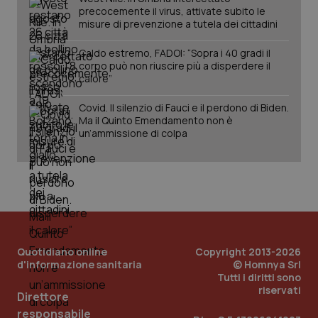
precocemente il virus, attivate subito le
misure di prevenzione a tutela dei cittadini
Caldo estremo, FADOI: “Sopra i 40 gradi il
Fornitore
/
Nome
Scadenza
Descrizion
corpo può non riuscire più a disperdere il
Dominio
calore”
Nome
Fornitore
/
Dominio
Scadenza
Des
_ga_0VMQEQKQ1N
.quotidianosanita.it
1 anno 1
Questo
mese
cookie
VISITOR_INFO1_LIVE
5 mesi 4
Que
Google LLC
Covid. Il silenzio di Fauci e il perdono di Biden.
viene
settimane
imp
.youtube.com
utilizzato
Ma il Quinto Emendamento non è
You
da Google
ten
un’ammissione di colpa
Analytics
pre
per
del
mantener
vid
lo stato
inco
della
può
sessione.
det
vis
web
uti
nuo
ver
dell
Quotidiano online
Copyright 2013-2026
You
d'informazione sanitaria
© Homnya Srl
Tutti i diritti sono
__Secure-YNID
.youtube.com
5 mesi 4
Que
settimane
riservati
imp
Direttore
You
ten
responsabile