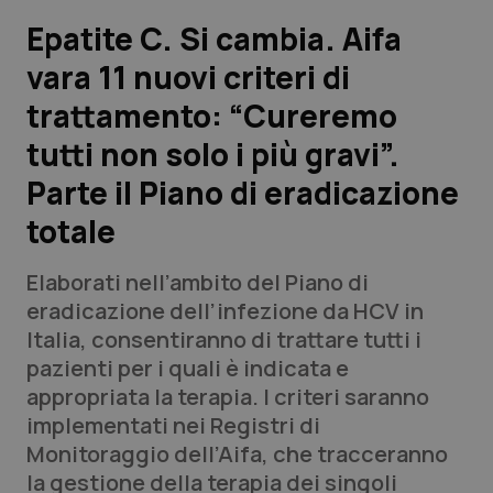
Epatite C. Si cambia. Aifa
Scienza e Farmaci
vara 11 nuovi criteri di
trattamento: “Cureremo
Studi e Analisi
tutti non solo i più gravi”.
Lettere al direttore
Parte il Piano di eradicazione
Edizioni Regionali
totale
QS Pro
Elaborati nell’ambito del Piano di
eradicazione dell’infezione da HCV in
Professionisti Sanitari.AI
Italia, consentiranno di trattare tutti i
pazienti per i quali è indicata e
appropriata la terapia. I criteri saranno
Abruzzo
QS Pro Gold
implementati nei Registri di
QS Club
Newsletter
Monitoraggio dell’Aifa, che tracceranno
Basilicata
Artrite & artrosi
la gestione della terapia dei singoli