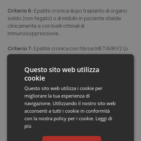
Criterio 6:
Epatite cronica dopo trapianto di organo
solido (non fegato) o di midollo in paziente stabile
clinicamente e con livelli ottimali di
immunosoppressione.
Criterio 7:
Epatite cronica con fibrosi METAVIR F2 (o
corrispondente Ishack) e/o comorbilità a rischio di
progressione del danno epatico [coinfezione HBV,
Questo sito web utilizza
coinfezione HIV, malattie croniche di fegato non virali,
cookie
diabete mellito in trattamento farmacologico, obesità
(body mass index ≥30 kg/m2), emoglobinopatie e
Questo sito web utilizza i cookie per
coagulopatie congenite].
migliorare la tua esperienza di
navigazione. Utilizzando il nostro sito web
Criterio 8:
Epatite cronica con fibrosi METAVIR F0-F1
acconsenti a tutti i cookie in conformità
(o corrispondente Ishack) e/o comorbilità a rischio di
con la nostra policy per i cookie.
Leggi di
progressione del danno epatico [coinfezione HBV,
più
coinfezione HIV, malattie croniche di fegato non virali,
diabete mellito in trattamento farmacologico, obesità