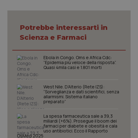
VISITOR_PRIVACY_METADATA
5 mesi
YouTube
settim
.youtube.com
Potrebbe interessarti in
Scienza e Farmaci
Ebola in Congo. Oms e Africa Cdc:
“Epidemia più veloce della risposta”.
Quasi 4mila casi e 1.801 morti
West Nile. D’Alterio (Rete IZS):
“Sorveglianza e dati scientifici, senza
allarmismi. Sistema italiano
preparato”
CookieScriptConsent
5 mesi
CookieScript
settim
www.quotidianosanita.it
La spesa farmaceutica sale a 39,3
miliardi (+6%). Prosegue il boom dei
farmaci per diabete e obesità e cala
uso antibiotici. Ecco il Rapporto
OsMed 2025