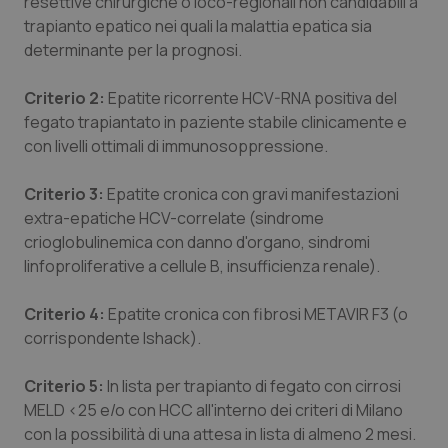
resettive chirurgiche o loco-regionali non candidabili a
Salute orale & impianti
trapianto epatico nei quali la malattia epatica sia
determinante per la prognosi.
Sangue & coagulazione
Criterio 2:
Epatite ricorrente HCV-RNA positiva del
fegato trapiantato in paziente stabile clinicamente e
Tiroide
con livelli ottimali di immunosoppressione.
Tumore al seno
Criterio 3:
Epatite cronica con gravi manifestazioni
extra-epatiche HCV-correlate (sindrome
Tumore ovarico
crioglobulinemica con danno d'organo, sindromi
linfoproliferative a cellule B, insufficienza renale).
Tumori del Polmone & Testa Collo
Criterio 4:
Epatite cronica con fibrosi METAVIR F3 (o
Tumori gastrointestinali
corrispondente Ishack).
Criterio 5:
Ulcera & Reflusso
In lista per trapianto di fegato con cirrosi
MELD <25 e/o con HCC all'interno dei criteri di Milano
con la possibilità di una attesa in lista di almeno 2 mesi.
Vaccini