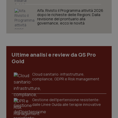
Aifa. Rivisto il Programma attività 2026
dopo le richieste delle Regioni. Dalla
revisione del prontuario alla
governance, ecco le novità
tracking-sites-ironfish-
www.quotidianosanita.it
4
tracking-enable
settim
2 gior
Ultime analisi e review da QS Pro
Gold
tracking-sites-ironfish-
www.quotidianosanita.it
4
session-id
settim
2 gior
Cloud sanitario: infrastrutture,
compliance, GDPR e Risk management
_ga
1 anno
Google LLC
mes
.quotidianosanita.it
Gestione dell'Ipertensione resistente:
dalle Linee Guida alle terapie innovative