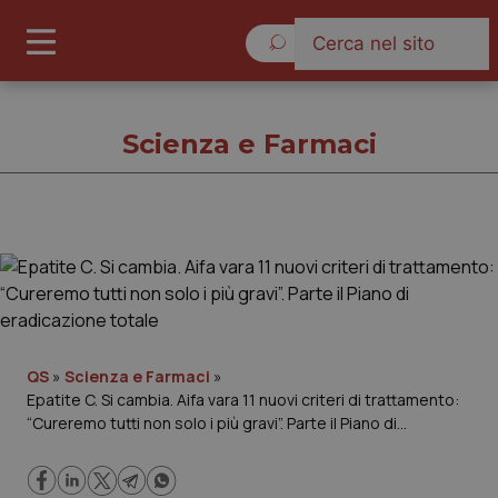
Lunedì 10 Agosto 2026
Scienza e Farmaci
Scienza e Farmaci
Cronache
Governo e Parlamento
QS
»
Scienza e Farmaci
»
Epatite C. Si cambia. Aifa vara 11 nuovi criteri di trattamento:
“Cureremo tutti non solo i più gravi”. Parte il Piano di
Regioni e Asl
eradicazione totale
Lavoro e Professioni