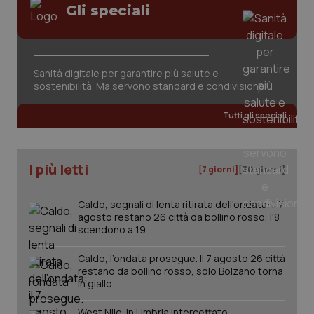
Gli speciali
Sanità digitale per garantire più salute e
sostenibilità. Ma servono standard e condivisione
Tutti gli speciali
I più letti
[7 giorni]
[30 giorni]
Caldo, segnali di lenta ritirata dell'ondata: il 7
agosto restano 26 città da bollino rosso, l'8
scendono a 19
_ga_KM60CM4NPH
.quotidianosanita.it
1 anno
mes
Caldo, l’ondata prosegue. Il 7 agosto 26 città
restano da bollino rosso, solo Bolzano torna
in giallo
West Nile. In Umbria intercettato