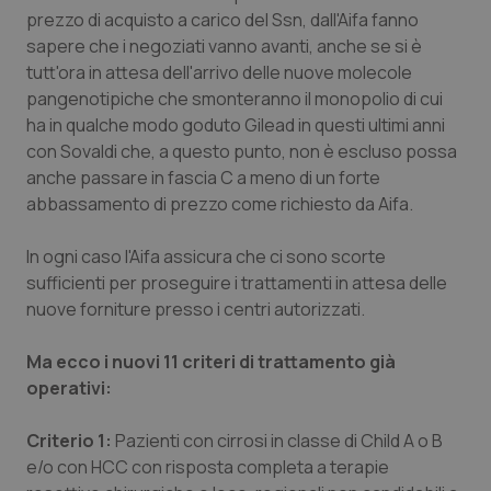
Valle D’Aosta
Oncodermatologia
prezzo di acquisto a carico del Ssn, dall'Aifa fanno
sapere che i negoziati vanno avanti, anche se si è
Veneto
Oncoematologia
tutt'ora in attesa dell'arrivo delle nuove molecole
pangenotipiche che smonteranno il monopolio di cui
Oncologia & Nutrizione
ha in qualche modo goduto Gilead in questi ultimi anni
con Sovaldi che, a questo punto, non è escluso possa
Psoriasi & pelle
anche passare in fascia C a meno di un forte
abbassamento di prezzo come richiesto da Aifa.
Quotidiano Cardiologia
In ogni caso l'Aifa assicura che ci sono scorte
sufficienti per proseguire i trattamenti in attesa delle
Quotidiano Chirurgia
nuove forniture presso i centri autorizzati.
Quotidiano Oncologia
Ma ecco i nuovi 11 criteri di trattamento già
operativi:
Quotidiano Pediatria
Criterio 1:
Pazienti con cirrosi in classe di Child A o B
Rene & patologie urogenitali
e/o con HCC con risposta completa a terapie