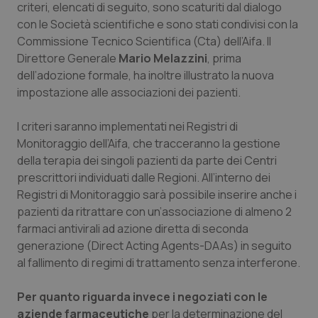
criteri, elencati di seguito, sono scaturiti dal dialogo
con le Società scientifiche e sono stati condivisi con la
Piemonte
HIV
Commissione Tecnico Scientifica (Cta) dell’Aifa. Il
Direttore Generale
Mario Melazzini
, prima
Provincia Autonoma di Bolzano
Infezioni & Febbre
dell’adozione formale, ha inoltre illustrato la nuova
impostazione alle associazioni dei pazienti.
Provincia Autonoma di Trento
Ipertensione & Scompenso
I criteri saranno implementati nei Registri di
Puglia
Malattie rare
Monitoraggio dell’Aifa, che tracceranno la gestione
della terapia dei singoli pazienti da parte dei Centri
Sardegna
Malattia di Crohn & Rettocolite Ulcerosa
prescrittori individuati dalle Regioni. All’interno dei
Registri di Monitoraggio sarà possibile inserire anche i
Sicilia
Neuroscienze & patologie neurodegenerative
pazienti da ritrattare con un’associazione di almeno 2
farmaci antivirali ad azione diretta di seconda
generazione (Direct Acting Agents-DAAs) in seguito
Toscana
Obesità
al fallimento di regimi di trattamento senza interferone.
Umbria
Oftalmologia
Per quanto riguarda invece i negoziati con le
aziende farmaceutiche
per la determinazione del