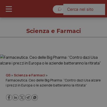
Giovedì 6 Agosto 2026
Scienza e Farmaci
Scienza e Farmaci
Cronache
QS
»
Scienza e Farmaci
»
Farmaceutica. Ceo delle Big Pharma: “Contro dazi Usa alzare
Governo e Parlamento
i prezzi in Europa o le aziende batteranno la ritirata”
Regioni e Asl
Lavoro e Professioni