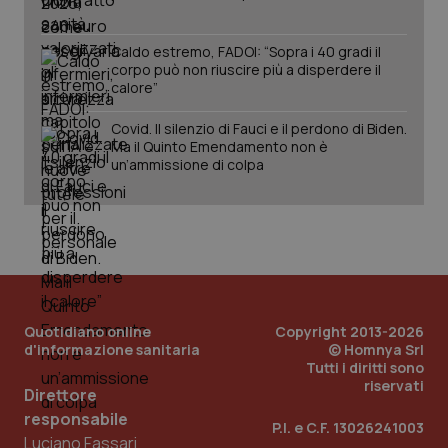
Caldo estremo, FADOI: “Sopra i 40 gradi il
corpo può non riuscire più a disperdere il
calore”
Covid. Il silenzio di Fauci e il perdono di Biden.
Ma il Quinto Emendamento non è
un’ammissione di colpa
_ga_KM60CM4NPH
.quotidianosanita.it
1 anno
Quotidiano online
Copyright 2013-2026
mes
d'informazione sanitaria
© Homnya Srl
Tutti i diritti sono
riservati
Direttore
responsabile
P.I. e C.F. 13026241003
Luciano Fassari