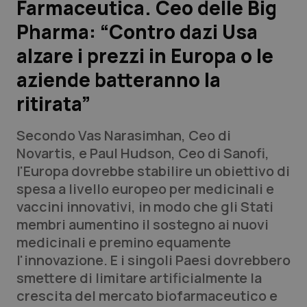
Farmaceutica. Ceo delle Big
Pharma: “Contro dazi Usa
Scienza e Farmaci
alzare i prezzi in Europa o le
Studi e Analisi
aziende batteranno la
ritirata”
Lettere al direttore
Secondo Vas Narasimhan, Ceo di
Edizioni Regionali
Novartis, e Paul Hudson, Ceo di Sanofi,
l'Europa dovrebbe stabilire un obiettivo di
QS Pro
spesa a livello europeo per medicinali e
vaccini innovativi, in modo che gli Stati
Professionisti Sanitari.AI
membri aumentino il sostegno ai nuovi
medicinali e premino equamente
Abruzzo
QS Pro Gold
l'innovazione. E i singoli Paesi dovrebbero
smettere di limitare artificialmente la
QS Club
Newsletter
Basilicata
Artrite & artrosi
crescita del mercato biofarmaceutico e