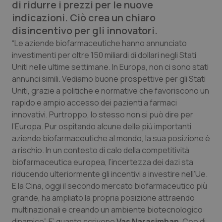
di ridurre i prezzi per le nuove
Calabria
Asma & BPCO
indicazioni. Ciò crea un chiaro
disincentivo per gli innovatori.
Campania
Car-T
“Le aziende biofarmaceutiche hanno annunciato
investimenti per oltre 150 miliardi di dollari negli Stati
Emilia-Romagna
Colesterolo & coronaropatie
Uniti nelle ultime settimane. In Europa, non ci sono stati
annunci simili. Vediamo buone prospettive per gli Stati
Friuli Venezia Giulia
Dermatite Atopica
Uniti, grazie a politiche e normative che favoriscono un
rapido e ampio accesso dei pazienti a farmaci
Lazio
Diabete & glucometri
innovativi. Purtroppo, lo stesso non si può dire per
l’Europa. Pur ospitando alcune delle più importanti
Liguria
Disturbi dell’umore
aziende biofarmaceutiche al mondo, la sua posizione è
a rischio. In un contesto di calo della competitività
Lombardia
Dolore
biofarmaceutica europea, l’incertezza dei dazi sta
riducendo ulteriormente gli incentivi a investire nell’Ue.
E la Cina, oggi il secondo mercato biofarmaceutico più
Marche
Donna & Salute
grande, ha ampliato la propria posizione attraendo
multinazionali e creando un ambiente biotecnologico
Molise
Epatiti
dinamico”. E’ quanto scrivono
Vas Narasimhan
, Ceo di