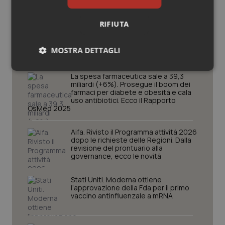
RIFIUTA
Potrebbe interessarti in
Scienza e Farmaci
MOSTRA DETTAGLI
Necessari
Statistici
Marketing
La spesa farmaceutica sale a 39,3
miliardi (+6%). Prosegue il boom dei
farmaci per diabete e obesità e cala
uso antibiotici. Ecco il Rapporto
OsMed 2025
Aifa. Rivisto il Programma attività 2026
dopo le richieste delle Regioni. Dalla
Necessari
Statistici
Marketing
revisione del prontuario alla
governance, ecco le novità
I cookie necessari contribuiscono a rendere fruibile il
sito web abilitandone funzionalità di base quali la
navigazione sulle pagine e l'accesso alle aree
Stati Uniti. Moderna ottiene
protette del sito. Il sito web non è in grado di
l’approvazione della Fda per il primo
funzionare correttamente senza questi cookie.
vaccino antinfluenzale a mRNA
Nome
Fornitore
/
Dominio
Scaden
VISITOR_PRIVACY_METADATA
5 mesi
YouTube