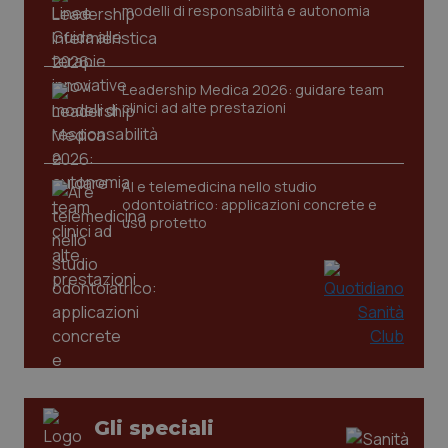
modelli di responsabilità e autonomia
Leadership Medica 2026: guidare team
clinici ad alte prestazioni
tracking-sites-ironfish-
www.quotidianosanita.it
4
tracking-enable
settim
2 gior
AI e telemedicina nello studio
odontoiatrico: applicazioni concrete e
uso protetto
tracking-sites-ironfish-
www.quotidianosanita.it
4
session-id
settim
2 gior
_ga
1 anno
Google LLC
mes
.quotidianosanita.it
Gli speciali