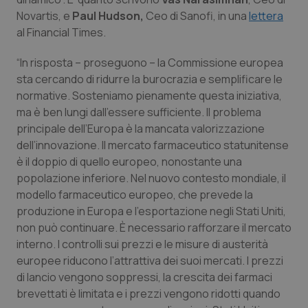
Novartis, e
Paul Hudson,
Ceo di Sanofi, in una
lettera
Piemonte
HIV
al
Financial Times
.
Provincia Autonoma di Bolzano
Infezioni & Febbre
“In risposta – proseguono – la Commissione europea
sta cercando di ridurre la burocrazia e semplificare le
Provincia Autonoma di Trento
Ipertensione & Scompenso
normative. Sosteniamo pienamente questa iniziativa,
ma è ben lungi dall’essere sufficiente. Il problema
principale dell’Europa è la mancata valorizzazione
Puglia
Malattie rare
dell’innovazione. Il mercato farmaceutico statunitense
è il doppio di quello europeo, nonostante una
Sardegna
Malattia di Crohn & Rettocolite Ulcerosa
popolazione inferiore. Nel nuovo contesto mondiale, il
modello farmaceutico europeo, che prevede la
Sicilia
Neuroscienze & patologie neurodegenerative
produzione in Europa e l’esportazione negli Stati Uniti,
non può continuare. È necessario rafforzare il mercato
Toscana
Obesità
interno. I controlli sui prezzi e le misure di austerità
europee riducono l’attrattiva dei suoi mercati. I prezzi
Umbria
Oftalmologia
di lancio vengono soppressi, la crescita dei farmaci
brevettati è limitata e i prezzi vengono ridotti quando