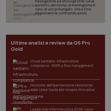
Desogestrel ed etonogestrel. Lieve
settim
.youtube.com
aumento del rischio di meningioma in
caso di uso prolungato. Aifa e Ema
aggiornano le controindicazioni
Ultime analisi e review da QS Pro
Gold
Cloud sanitario: infrastrutture,
compliance, GDPR e Risk management
CookieScriptConsent
5 mesi
CookieScript
settim
www.quotidianosanita.it
Gestione dell'Ipertensione resistente:
dalle Linee Guida alle terapie innovative
Leadership Infermieristica 2026: nuovi