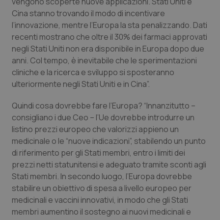
Valle D’Aosta
Oncodermatologia
vengono scoperte nuove applicazioni. Stati Uniti e
Cina stanno trovando il modo di incentivare
l’innovazione, mentre l’Europa la sta penalizzando. Dati
Veneto
Oncoematologia
recenti mostrano che oltre il 30% dei farmaci approvati
negli Stati Uniti non era disponibile in Europa dopo due
Oncologia & Nutrizione
anni. Col tempo, è inevitabile che le sperimentazioni
cliniche e la ricerca e sviluppo si sposteranno
Psoriasi & pelle
ulteriormente negli Stati Uniti e in Cina”.
Quotidiano Cardiologia
Quindi cosa dovrebbe fare l’Europa? “Innanzitutto –
consigliano i due Ceo – l’Ue dovrebbe introdurre un
Quotidiano Chirurgia
listino prezzi europeo che valorizzi appieno un
medicinale o le “nuove indicazioni”, stabilendo un punto
di riferimento per gli Stati membri, entro i limiti dei
Quotidiano Oncologia
prezzi netti statunitensi e adeguato tramite sconti agli
Stati membri. In secondo luogo, l’Europa dovrebbe
Quotidiano Pediatria
stabilire un obiettivo di spesa a livello europeo per
medicinali e vaccini innovativi, in modo che gli Stati
Rene & patologie urogenitali
membri aumentino il sostegno ai nuovi medicinali e