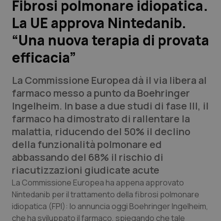
Fibrosi polmonare idiopatica.
La UE approva Nintedanib.
Scienza e Farmaci
“Una nuova terapia di provata
Studi e Analisi
efficacia”
Lettere al direttore
La Commissione Europea dà il via libera al
farmaco messo a punto da Boehringer
Edizioni Regionali
Ingelheim. In base a due studi di fase III, il
farmaco ha dimostrato di rallentare la
QS Pro
malattia, riducendo del 50% il declino
della funzionalità polmonare ed
Professionisti Sanitari.AI
abbassando del 68% il rischio di
riacutizzazioni giudicate acute
Abruzzo
QS Pro Gold
La Commissione Europea ha appena approvato
Nintedanib
per il trattamento della fibrosi polmonare
QS Club
Newsletter
Basilicata
Artrite & artrosi
idiopatica (FPI): lo annuncia oggi Boehringer Ingelheim,
che ha sviluppato il farmaco, spiegando che tale