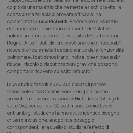
“L’approvazione di nintedanib* nella UE offre ai pazienti
colpiti da una malattia che ne mette a rischio la vita, la
Piemonte
HIV
scelta di una terapia di provata efficacia”, ha
commentato
Luca Richeldi
, Professore di Malattie
Provincia Autonoma di Bolzano
Infezioni & Febbre
dell'apparato respiratorio e docente di Malattie
polmonari interstiziali dell'Università di Southampton,
Provincia Autonoma di Trento
Ipertensione & Scompenso
Regno Unito. “I dati clinici dimostrano che nintedanib*
riduce di circa la metà il declino annuo della funzionalità
Puglia
Malattie rare
polmonare. I dati dimostrano, inoltre, che nintedanib*
riduce il rischio di riacutizzazioni gravi che possono
comportare ricovero ed esito infausto”.
Sardegna
Malattia di Crohn & Rettocolite Ulcerosa
I due studi di fase III, su cui si è basato il parere
Sicilia
Neuroscienze & patologie neurodegenerative
favorevole della Commissione Europea, hanno
previsto la somministrazione di Nintedanib 150 mg due
Toscana
Obesità
volte/die, per os, per 52 settimane. L’obiettivo di
entrambi gli studi, che hanno avuto identico disegno,
Umbria
Oftalmologia
criteri di inclusione, endpoint e dosaggio
corrispondenti, era quello di studiare l’effetto di