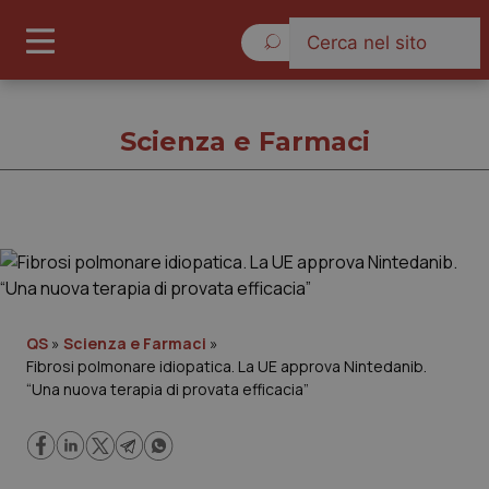
Venerdì 7 Agosto 2026
Scienza e Farmaci
Scienza e Farmaci
Cronache
QS
»
Scienza e Farmaci
»
Fibrosi polmonare idiopatica. La UE approva Nintedanib.
Governo e Parlamento
“Una nuova terapia di provata efficacia”
Regioni e Asl
Lavoro e Professioni