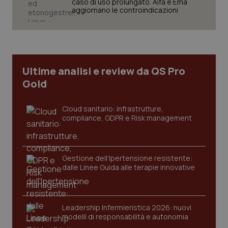
caso di uso prolungato. Aifa e Ema
aggiornano le controindicazioni
CookieScriptConsent
5 mesi
CookieScript
settim
www.quotidianosanita.it
Ultime analisi e review da QS Pro
Gold
Cloud sanitario: infrastrutture,
compliance, GDPR e Risk management
Gestione dell'Ipertensione resistente:
dalle Linee Guida alle terapie innovative
tracking-sites-ironfish-
www.quotidianosanita.it
4
tracking-enable
settim
2 gior
Leadership Infermieristica 2026: nuovi
modelli di responsabilità e autonomia
tracking-sites-ironfish-
www.quotidianosanita.it
4