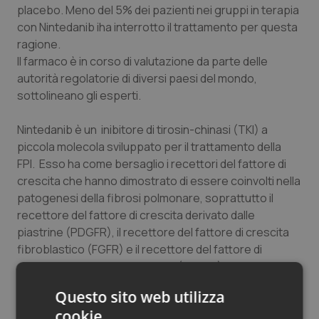
placebo. Meno del 5% dei pazienti nei gruppi in terapia
Salute orale & impianti
con Nintedanib iha interrotto il trattamento per questa
ragione.
Sangue & coagulazione
Il farmaco è in corso di valutazione da parte delle
autorità regolatorie di diversi paesi del mondo,
Tiroide
sottolineano gli esperti.
Tumore al seno
Nintedanib
è un inibitore di tirosin-chinasi (TKI) a
piccola molecola sviluppato per il trattamento della
FPI. Esso ha come bersaglio i recettori del fattore di
Tumore ovarico
crescita che hanno dimostrato di essere coinvolti nella
patogenesi della fibrosi polmonare, soprattutto il
Tumori del Polmone & Testa Collo
recettore del fattore di crescita derivato dalle
piastrine (PDGFR), il recettore del fattore di crescita
Tumori gastrointestinali
fibroblastico (FGFR) e il recettore del fattore di
crescita endoteliale vascolare (VEGFR). Bloccando
Ulcera & Reflusso
queste vie di passaggio dei segnali, coinvolte nei
Questo sito web utilizza
processi fibrotici, gli esperti ritengono che
Nintedanib
Vaccini
cookie
rallenti il declino della funzionalità polmonare e la