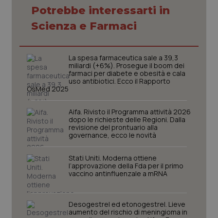
Potrebbe interessarti in
Necessari
Statistici
Marketing
Scienza e Farmaci
I cookie necessari contribuiscono a rendere fruibile il
sito web abilitandone funzionalità di base quali la
navigazione sulle pagine e l'accesso alle aree
La spesa farmaceutica sale a 39,3
protette del sito. Il sito web non è in grado di
miliardi (+6%). Prosegue il boom dei
funzionare correttamente senza questi cookie.
farmaci per diabete e obesità e cala
uso antibiotici. Ecco il Rapporto
Nome
Fornitore
/
Dominio
Scaden
OsMed 2025
VISITOR_PRIVACY_METADATA
5 mesi
YouTube
settim
.youtube.com
Aifa. Rivisto il Programma attività 2026
dopo le richieste delle Regioni. Dalla
revisione del prontuario alla
governance, ecco le novità
Stati Uniti. Moderna ottiene
l’approvazione della Fda per il primo
vaccino antinfluenzale a mRNA
Desogestrel ed etonogestrel. Lieve
aumento del rischio di meningioma in