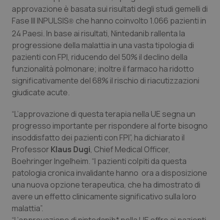
Calabria
Asma & BPCO
approvazione è basata sui risultati degli studi gemelli di
Fase III INPULSIS
che hanno coinvolto 1.066 pazienti in
®
Campania
Car-T
24 Paesi. In base ai risultati,
Nintedanib
rallenta la
progressione della malattia in una vasta tipologia di
pazienti con FPI, riducendo del 50% il declino della
Emilia-Romagna
Colesterolo & coronaropatie
funzionalità polmonare; inoltre il farmaco ha ridotto
significativamente del 68% il rischio di riacutizzazioni
Friuli Venezia Giulia
Dermatite Atopica
giudicate acute.
Lazio
Diabete & glucometri
“L’approvazione di questa terapia nella UE segna un
progresso importante per rispondere al forte bisogno
Liguria
Disturbi dell’umore
insoddisfatto dei pazienti con FPI”, ha dichiarato il
Professor
Klaus Dugi
, Chief Medical Officer,
Lombardia
Dolore
Boehringer Ingelheim. “I pazienti colpiti da questa
patologia cronica invalidante hanno ora a disposizione
una nuova opzione terapeutica, che ha dimostrato di
Marche
Donna & Salute
avere un effetto clinicamente significativo sulla loro
malattia”.
Molise
Epatiti