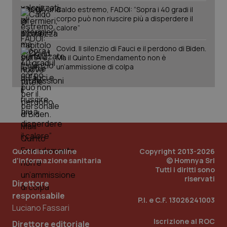
Caldo estremo, FADOI: “Sopra i 40 gradi il
corpo può non riuscire più a disperdere il
calore”
_ga_KM60CM4NPH
.quotidianosanita.it
1 anno
Covid. Il silenzio di Fauci e il perdono di Biden.
mes
Ma il Quinto Emendamento non è
un’ammissione di colpa
Fornitore
/
Nome
Scadenza
Descrizion
Dominio
Quotidiano online
Copyright 2013-2026
Nome
Fornitore
/
Dominio
Scadenza
Des
d'informazione sanitaria
© Homnya Srl
_ga_0VMQEQKQ1N
.quotidianosanita.it
1 anno 1
Questo
Tutti i diritti sono
mese
cookie
VISITOR_INFO1_LIVE
5 mesi 4
Que
Google LLC
viene
settimane
imp
.youtube.com
riservati
Direttore
utilizzato
You
da Google
ten
responsabile
Analytics
pre
P.I. e C.F. 13026241003
per
del
Luciano Fassari
mantener
vid
lo stato
inco
Iscrizione al ROC
Direttore editoriale
della
può