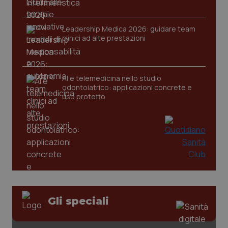
session-id
settim
2 gior
Leadership Medica 2026: guidare team
clinici ad alte prestazioni
_ga
1 anno
Google LLC
mes
.quotidianosanita.it
AI e telemedicina nello studio
odontoiatrico: applicazioni concrete e
uso protetto
Gli speciali