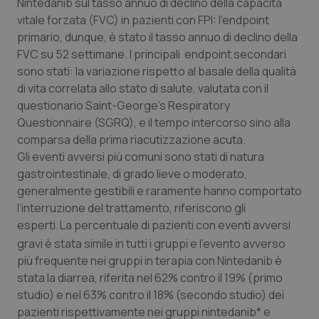
Valle D’Aosta
Oncodermatologia
Nintedanib sul tasso annuo di declino della capacità
vitale forzata (FVC) in pazienti con FPI: l’endpoint
primario, dunque, è stato il tasso annuo di declino della
Veneto
Oncoematologia
FVC su 52 settimane. I principali endpoint secondari
sono stati: la variazione rispetto al basale della qualità
Oncologia & Nutrizione
di vita correlata allo stato di salute, valutata con il
questionario Saint-George’s Respiratory
Psoriasi & pelle
Questionnaire (SGRQ), e il tempo intercorso sino alla
comparsa della prima riacutizzazione acuta.
Quotidiano Cardiologia
Gli eventi avversi più comuni sono stati di natura
gastrointestinale, di grado lieve o moderato,
Quotidiano Chirurgia
generalmente gestibili e raramente hanno comportato
l’interruzione del trattamento, riferiscono gli
Quotidiano Oncologia
esperti.
La percentuale di pazienti con eventi avversi
gravi è stata simile in tutti i gruppi e l’evento avverso
più frequente nei gruppi in terapia con Nintedanib è
Quotidiano Pediatria
stata la diarrea, riferita nel 62% contro il 19% (primo
studio) e nel 63% contro il 18% (secondo studio) dei
Rene & patologie urogenitali
pazienti rispettivamente nei gruppi nintedanib* e