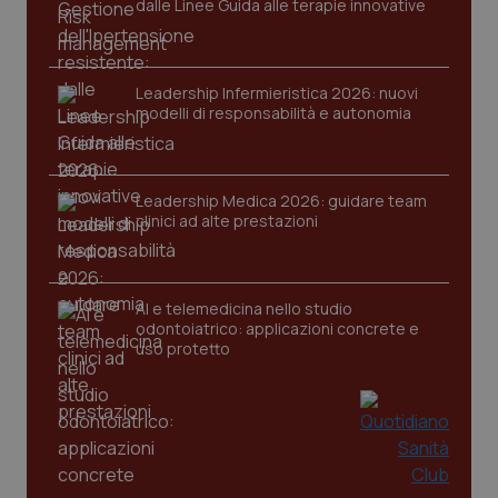
dalle Linee Guida alle terapie innovative
Leadership Infermieristica 2026: nuovi
modelli di responsabilità e autonomia
CookieScriptConsent
5 mesi
CookieScript
settim
www.quotidianosanita.it
Leadership Medica 2026: guidare team
clinici ad alte prestazioni
AI e telemedicina nello studio
odontoiatrico: applicazioni concrete e
uso protetto
tracking-sites-ironfish-
www.quotidianosanita.it
4
tracking-enable
settim
2 gior