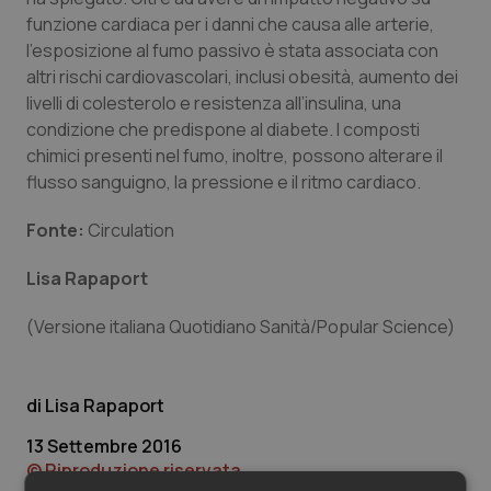
Valle D’Aosta
Oncodermatologia
funzione cardiaca per i danni che causa alle arterie,
l’esposizione al fumo passivo è stata associata con
Veneto
Oncoematologia
altri rischi cardiovascolari, inclusi obesità, aumento dei
livelli di colesterolo e resistenza all’insulina, una
Oncologia & Nutrizione
condizione che predispone al diabete. I composti
chimici presenti nel fumo, inoltre, possono alterare il
Psoriasi & pelle
flusso sanguigno, la pressione e il ritmo cardiaco.
Fonte:
Quotidiano Cardiologia
Circulation
Lisa Rapaport
Quotidiano Chirurgia
(Versione italiana Quotidiano Sanità/Popular Science)
Quotidiano Oncologia
Quotidiano Pediatria
Lisa Rapaport
13 Settembre 2016
Rene & patologie urogenitali
© Riproduzione riservata