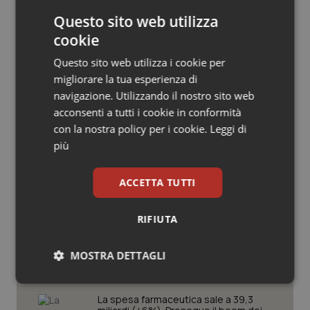
Salute orale & impianti
Questo sito web utilizza
cookie
Sangue & coagulazione
Questo sito web utilizza i cookie per
migliorare la tua esperienza di
Tiroide
navigazione. Utilizzando il nostro sito web
Potrebbe interessarti in
acconsenti a tutti i cookie in conformità
Scienza e Farmaci
Tumore al seno
con la nostra policy per i cookie.
Leggi di
più
Tumore ovarico
Ebola in Congo. Oms e Africa Cdc:
“Epidemia più veloce della risposta”.
ACCETTA TUTTI
Quasi 4mila casi e 1.801 morti
Tumori del Polmone & Testa Collo
RIFIUTA
Tumori gastrointestinali
West Nile. D’Alterio (Rete IZS):
“Sorveglianza e dati scientifici, senza
MOSTRA DETTAGLI
allarmismi. Sistema italiano
Ulcera & Reflusso
preparato”
Necessari
Statistici
Marketing
La spesa farmaceutica sale a 39,3
Vaccini