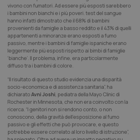
vivono con fumatori. Ad essere più esposti sarebbero
Piemonte
HIV
i bambini non bianchi e i più poveri. test del sangue
hanno infatti dimostrato che il 68% di bambini
Provincia Autonoma di Bolzano
Infezioni & Febbre
provenienti da famiglie a basso reddito e il 43% di quelli
appartenenti a minoranze erano esposti a fumo
passivo, mentre i bambini di famiglie ispaniche erano
Provincia Autonoma di Trento
Ipertensione & Scompenso
leggermente più esposti rispetto ai bimbi di famiglie
‘bianche’. Il problema, infine, era particolarmente
Puglia
Malattie rare
diffuso tra i bambini di colore.
Sardegna
Malattia di Crohn & Rettocolite Ulcerosa
“Il risultato di questo studio evidenzia una disparità
socio-economica e di assistenza sanitaria”, ha
Sicilia
Neuroscienze & patologie neurodegenerative
dichiarato
Avni Joshi
, pediatra della Mayo Clinic di
Rochester in Minnesota, che non era coinvolto con la
Toscana
Obesità
ricerca. “I genitori non si rendono conto, o non
conoscono, della gravità dell’esposizione al fumo
passivo e gli effetti che può provocare, e questo
Umbria
Oftalmologia
potrebbe essere correlato al loro livello di istruzione”,
ha spiegato. Oltre ad avere un impatto negativo su