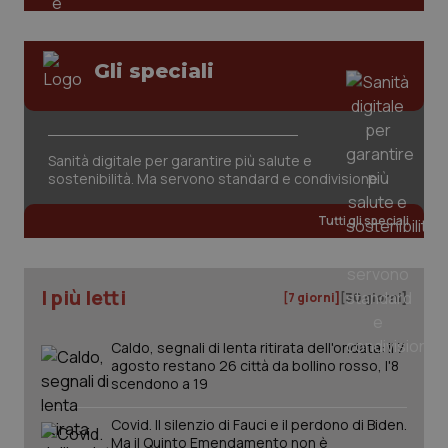
tracking-sites-ironfish-
www.quotidianosanita.it
4
Gli speciali
session-id
settim
2 gior
Sanità digitale per garantire più salute e
_ga
1 anno
Google LLC
sostenibilità. Ma servono standard e condivisione
mes
.quotidianosanita.it
Tutti gli speciali
I più letti
[7 giorni]
[30 giorni]
Caldo, segnali di lenta ritirata dell'ondata: il 7
agosto restano 26 città da bollino rosso, l'8
scendono a 19
Covid. Il silenzio di Fauci e il perdono di Biden.
Ma il Quinto Emendamento non è