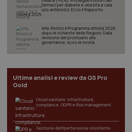
miliardi (+6%). Prosegue il boom dei
farmaci per diabete e obesità e cala
uso antibiotici. Ecco il Rapporto
OsMed 2025
Aifa. Rivisto il Programma attività 2026
Necessari
Statistici
Marketing
dopo le richieste delle Regioni. Dalla
revisione del prontuario alla
I cookie necessari contribuiscono a rendere fruibile il
governance, ecco le novità
sito web abilitandone funzionalità di base quali la
navigazione sulle pagine e l'accesso alle aree
protette del sito. Il sito web non è in grado di
funzionare correttamente senza questi cookie.
Nome
Fornitore
/
Dominio
Scaden
Ultime analisi e review da QS Pro
VISITOR_PRIVACY_METADATA
5 mesi
YouTube
settim
.youtube.com
Gold
Cloud sanitario: infrastrutture,
compliance, GDPR e Risk management
Gestione dell'Ipertensione resistente: