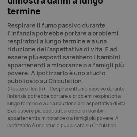
dimostra danni a lungo
termine
Scienza e Farmaci
Respirare il fumo passivo durante
Studi e Analisi
l’infanzia potrebbe portare a problemi
respiratori a lungo termine e a una
Lettere al direttore
riduzione dell’aspettativa di vita. E ad
essere più esposti sarebbero i bambini
Edizioni Regionali
appartenenti a minoranze o a famigli più
povere. A ipotizzarlo è uno studio
QS Pro
pubblicato su
Circulation
.
(Reuters Health) – Respirare il fumo passivo durante
Professionisti Sanitari.AI
l’infanzia potrebbe portare a problemi respiratori a
lungo termine e a una riduzione dell’aspettativa di vita.
Abruzzo
QS Pro Gold
E ad essere più esposti sarebbero i bambini
appartenenti a minoranze o a famigli più povere. A
QS Club
Newsletter
ipotizzarlo è uno studio pubblicato su
Basilicata
Artrite & artrosi
Circulation
.