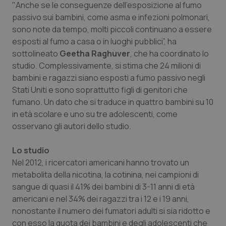
"Anche se le conseguenze dell’esposizione al fumo
Calabria
Asma & BPCO
passivo sui bambini, come asma e infezioni polmonari,
sono note da tempo, molti piccoli continuano a essere
Campania
Car-T
esposti al fumo a casa o in luoghi pubblici”, ha
sottolineato
Geetha Raghuver
, che ha coordinato lo
Emilia-Romagna
Colesterolo & coronaropatie
studio. Complessivamente, si stima che 24 milioni di
bambini e ragazzi siano esposti a fumo passivo negli
Friuli Venezia Giulia
Dermatite Atopica
Stati Uniti e sono soprattutto figli di genitori che
fumano. Un dato che si traduce in quattro bambini su 10
Lazio
Diabete & glucometri
in età scolare e uno su tre adolescenti, come
osservano gli autori dello studio.
Liguria
Disturbi dell’umore
Lo studio
Nel 2012, i ricercatori americani hanno trovato un
Lombardia
Dolore
metabolita della nicotina, la cotinina, nei campioni di
sangue di quasi il 41% dei bambini di 3-11 anni di età
Marche
Donna & Salute
americani e nel 34% dei ragazzi tra i 12 e i 19 anni,
nonostante il numero dei fumatori adulti si sia ridotto e
Molise
Epatiti
con esso la quota dei bambini e degli adolescenti che