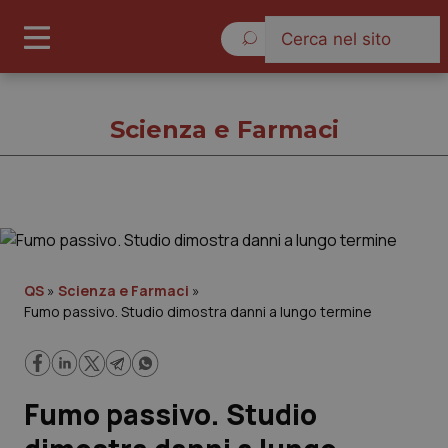
Sabato 8 Agosto 2026
Scienza e Farmaci
Scienza e Farmaci
Cronache
QS
»
Scienza e Farmaci
»
Fumo passivo. Studio dimostra danni a lungo termine
Governo e Parlamento
Regioni e Asl
Fumo passivo. Studio
Lavoro e Professioni