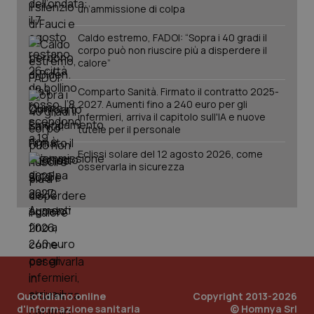
un’ammissione di colpa
Caldo estremo, FADOI: “Sopra i 40 gradi il
corpo può non riuscire più a disperdere il
calore”
Comparto Sanità. Firmato il contratto 2025-
2027. Aumenti fino a 240 euro per gli
infermieri, arriva il capitolo sull'IA e nuove
tutele per il personale
Eclissi solare del 12 agosto 2026, come
PHPSESSID
Sessio
PHP.net
osservarla in sicurezza
www.quotidianosanita.it
Quotidiano online
Copyright 2013-2026
d'informazione sanitaria
© Homnya Srl