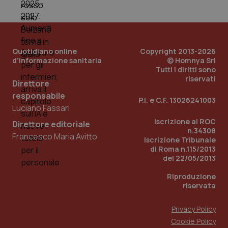
Quotidiano online
Copyright 2013-2026
d'informazione sanitaria
© Homnya Srl
Tutti i diritti sono
riservati
Direttore
responsabile
P.I. e C.F. 13026241003
_ga_KM60CM4NPH
.quotidianosanita.it
1 anno
Luciano Fassari
mes
Iscrizione al ROC
Direttore editoriale
n.34308
Francesco Maria Avitto
Iscrizione Tribunale
di Roma n.115/2013
del 22/05/2013
Riproduzione
riservata
Fornitore
/
Nome
Scadenza
Descrizion
Privacy Policy
Dominio
Nome
Fornitore
/
Dominio
Scadenza
Des
Cookie Policy
_ga_0VMQEQKQ1N
.quotidianosanita.it
1 anno 1
Questo