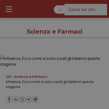
Domenica 9 Agosto 2026
Scienza e Farmaci
Scienza e Farmaci
Cronache
QS
»
Scienza e Farmaci
»
Influenza. Ecco come si sono curati gli italiani in questa
Governo e Parlamento
stagione
Regioni e Asl
Lavoro e Professioni