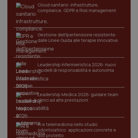
Cloud sanitario: infrastrutture,
compliance, GDPR e Risk management
Gestione dell'Ipertensione resistente:
dalle Linee Guida alle terapie innovative
CookieScriptConsent
5 mesi
CookieScript
Leadership Infermieristica 2026: nuovi
settim
www.quotidianosanita.it
modelli di responsabilità e autonomia
Leadership Medica 2026: guidare team
clinici ad alte prestazioni
AI e telemedicina nello studio
odontoiatrico: applicazioni concrete e
uso protetto