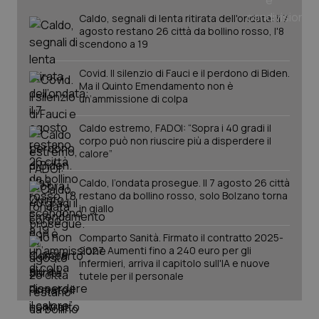
Caldo, segnali di lenta ritirata dell'ondata: il 7
agosto restano 26 città da bollino rosso, l'8
scendono a 19
Covid. Il silenzio di Fauci e il perdono di Biden.
Ma il Quinto Emendamento non è
un’ammissione di colpa
Caldo estremo, FADOI: “Sopra i 40 gradi il
corpo può non riuscire più a disperdere il
calore”
Caldo, l’ondata prosegue. Il 7 agosto 26 città
restano da bollino rosso, solo Bolzano torna
PHPSESSID
in giallo
Sessio
PHP.net
www.quotidianosanita.it
Comparto Sanità. Firmato il contratto 2025-
2027. Aumenti fino a 240 euro per gli
infermieri, arriva il capitolo sull'IA e nuove
tutele per il personale