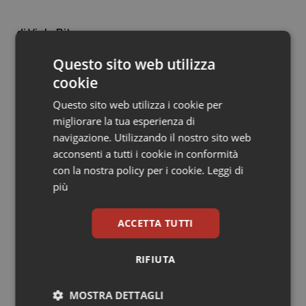
Salute orale & impianti
Viola Rita
Sangue & coagulazione
14 Gennaio 2014
Questo sito web utilizza
© Riproduzione riservata
cookie
Tiroide
Questo sito web utilizza i cookie per
Tumore al seno
migliorare la tua esperienza di
navigazione. Utilizzando il nostro sito web
acconsenti a tutti i cookie in conformità
Tumore ovarico
con la nostra policy per i cookie.
Leggi di
Potrebbe interessarti in
più
Tumori del Polmone & Testa Collo
Scienza e Farmaci
ACCETTA TUTTI
Tumori gastrointestinali
Ebola in Congo. Oms e Africa Cdc:
RIFIUTA
Ulcera & Reflusso
“Epidemia più veloce della risposta”.
Quasi 4mila casi e 1.801 morti
MOSTRA DETTAGLI
Vaccini