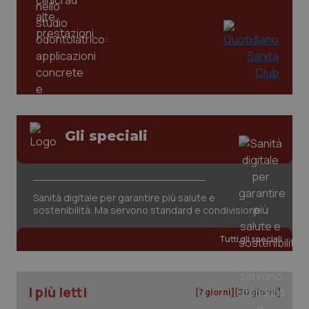
tracking-sites-ironfish-
www.quotidianosanita.it
4
tracking-enable
settim
2 gior
tracking-sites-ironfish-
www.quotidianosanita.it
4
session-id
settim
2 gior
Gli speciali
_ga
1 anno
Google LLC
mes
.quotidianosanita.it
Sanità digitale per garantire più salute e
sostenibilità. Ma servono standard e condivisione
Tutti gli speciali
I più letti
[7 giorni]
[30 giorni]