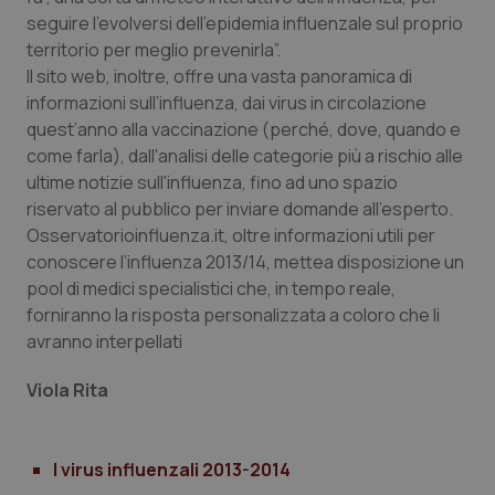
Valle D’Aosta
Oncodermatologia
seguire l’evolversi dell’epidemia influenzale sul proprio
territorio per meglio prevenirla”.
Veneto
Oncoematologia
Il sito web, inoltre, offre una vasta panoramica di
informazioni sull’influenza, dai virus in circolazione
Oncologia & Nutrizione
quest’anno alla vaccinazione (perché, dove, quando e
come farla), dall'analisi delle categorie più a rischio alle
Psoriasi & pelle
ultime notizie sull'influenza, fino ad uno spazio
riservato al pubblico per inviare domande all’esperto.
Quotidiano Cardiologia
Osservatorioinfluenza.it, oltre informazioni utili per
conoscere l’influenza 2013/14, mettea disposizione un
pool di medici specialistici che, in tempo reale,
Quotidiano Chirurgia
forniranno la risposta personalizzata a coloro che li
avranno interpellati
Quotidiano Oncologia
Viola Rita
Quotidiano Pediatria
Rene & patologie urogenitali
I virus influenzali 2013-2014