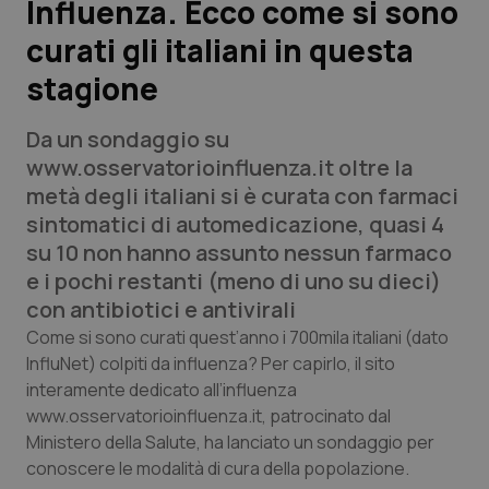
Influenza. Ecco come si sono
curati gli italiani in questa
Scienza e Farmaci
stagione
Studi e Analisi
Da un sondaggio su
Lettere al direttore
www.osservatorioinfluenza.it
oltre la
metà degli italiani si è curata con farmaci
Edizioni Regionali
sintomatici di automedicazione, quasi 4
su 10 non hanno assunto nessun farmaco
QS Pro
e i pochi restanti (meno di uno su dieci)
con antibiotici e antivirali
Professionisti Sanitari.AI
Come si sono curati quest’anno i 700mila italiani (dato
InfluNet) colpiti da influenza? Per capirlo, il sito
interamente dedicato all’influenza
Abruzzo
QS Pro Gold
www.osservatorioinfluenza.it
, patrocinato dal
QS Club
Newsletter
Ministero della Salute, ha lanciato un sondaggio per
Basilicata
Artrite & artrosi
conoscere le modalità di cura della popolazione.