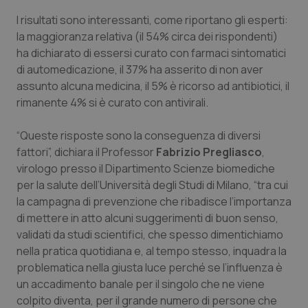
Calabria
Asma & BPCO
I risultati sono interessanti, come riportano gli esperti:
la maggioranza relativa (il 54% circa dei rispondenti)
Campania
Car-T
ha dichiarato di essersi curato con farmaci sintomatici
di automedicazione, il 37% ha asserito di non aver
Emilia-Romagna
Colesterolo & coronaropatie
assunto alcuna medicina, il 5% è ricorso ad antibiotici, il
rimanente 4% si è curato con antivirali.
Friuli Venezia Giulia
Dermatite Atopica
“Queste risposte sono la conseguenza di diversi
fattori”, dichiara il Professor
Fabrizio Pregliasco
,
Lazio
Diabete & glucometri
virologo presso il Dipartimento Scienze biomediche
per la salute dell’Università degli Studi di Milano, “tra cui
Liguria
Disturbi dell’umore
la campagna di prevenzione che ribadisce l’importanza
di mettere in atto alcuni suggerimenti di buon senso,
Lombardia
Dolore
validati da studi scientifici, che spesso dimentichiamo
nella pratica quotidiana e, al tempo stesso, inquadra la
Marche
Donna & Salute
problematica nella giusta luce perché se l’influenza è
un accadimento banale per il singolo che ne viene
Molise
Epatiti
colpito diventa, per il grande numero di persone che