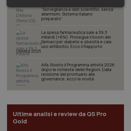
West Nile. D’Alterio (Rete IZS):
Necessari
Statistici
Marketing
“Sorveglianza e dati scientifici, senza
allarmismi. Sistema italiano
preparato”
La spesa farmaceutica sale a 39,3
miliardi (+6%). Prosegue il boom dei
farmaci per diabete e obesità e cala
uso antibiotici. Ecco il Rapporto
Necessari
Statistici
Marketing
OsMed 2025
I cookie necessari contribuiscono a rendere fruibile il
Aifa. Rivisto il Programma attività 2026
sito web abilitandone funzionalità di base quali la
dopo le richieste delle Regioni. Dalla
navigazione sulle pagine e l'accesso alle aree
revisione del prontuario alla
protette del sito. Il sito web non è in grado di
governance, ecco le novità
funzionare correttamente senza questi cookie.
Nome
Fornitore
/
Dominio
Scaden
VISITOR_PRIVACY_METADATA
5 mesi
YouTube
settim
.youtube.com
Ultime analisi e review da QS Pro
Gold