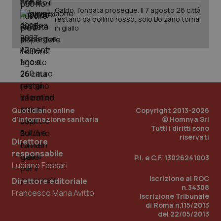
Caldo, l’ondata prosegue. Il 7 agosto 26 città
restano da bollino rosso, solo Bolzano torna
_ga_KM60CM4NPH
.quotidianosanita.it
1 anno
in giallo
mes
Quotidiano online
Copyright 2013-2026
Fornitore
/
d'informazione sanitaria
© Homnya Srl
Nome
Scadenza
Descrizion
Dominio
Tutti i diritti sono
Nome
Fornitore
/
Dominio
Scadenza
Des
riservati
_ga_0VMQEQKQ1N
.quotidianosanita.it
1 anno 1
Questo
Direttore
mese
cookie
VISITOR_INFO1_LIVE
5 mesi 4
Que
Google LLC
responsabile
viene
settimane
imp
.youtube.com
P.I. e C.F. 13026241003
utilizzato
You
Luciano Fassari
da Google
ten
Analytics
pre
Iscrizione al ROC
Direttore editoriale
per
del
n.34308
mantener
vid
Francesco Maria Avitto
lo stato
Iscrizione Tribunale
inco
della
può
di Roma n.115/2013
sessione.
det
del 22/05/2013
vis