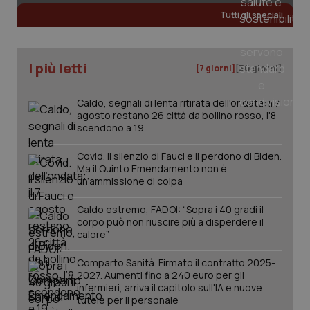
Tutti gli speciali
I più letti
[7 giorni]
[30 giorni]
PHPSESSID
Sessio
PHP.net
www.quotidianosanita.it
Caldo, segnali di lenta ritirata dell'ondata: il 7
agosto restano 26 città da bollino rosso, l'8
scendono a 19
Covid. Il silenzio di Fauci e il perdono di Biden.
Ma il Quinto Emendamento non è
un’ammissione di colpa
Caldo estremo, FADOI: “Sopra i 40 gradi il
corpo può non riuscire più a disperdere il
calore”
Comparto Sanità. Firmato il contratto 2025-
2027. Aumenti fino a 240 euro per gli
infermieri, arriva il capitolo sull'IA e nuove
tutele per il personale