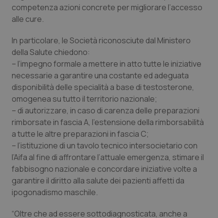
competenza azioni concrete per migliorare l’accesso
Piemonte
HIV
alle cure.
In particolare, le Società riconosciute dal Ministero
Provincia Autonoma di Bolzano
Infezioni & Febbre
della Salute chiedono:
– l’impegno formale a mettere in atto tutte le iniziative
Provincia Autonoma di Trento
Ipertensione & Scompenso
necessarie a garantire una costante ed adeguata
disponibilità delle specialità a base di testosterone,
Puglia
Malattie rare
omogenea su tutto il territorio nazionale;
– di autorizzare, in caso di carenza delle preparazioni
Sardegna
Malattia di Crohn & Rettocolite Ulcerosa
rimborsate in fascia A, l’estensione della rimborsabilità
a tutte le altre preparazioni in fascia C;
Sicilia
Neuroscienze & patologie neurodegenerative
– l’istituzione di un tavolo tecnico intersocietario con
l’Aifa al fine di affrontare l’attuale emergenza, stimare il
Toscana
Obesità
fabbisogno nazionale e concordare iniziative volte a
garantire il diritto alla salute dei pazienti affetti da
ipogonadismo maschile.
Umbria
Oftalmologia
“Oltre che ad essere sottodiagnosticata, anche a