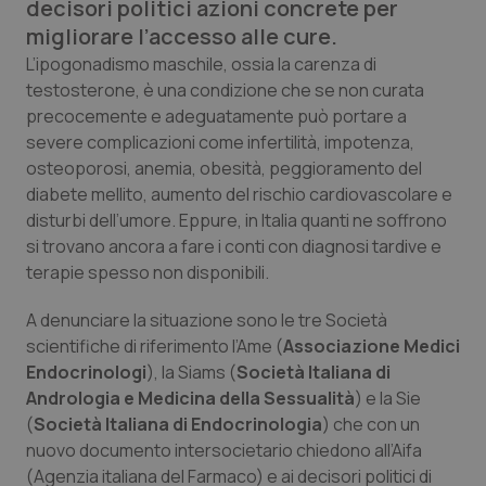
decisori politici azioni concrete per
Calabria
Asma & BPCO
migliorare l’accesso alle cure.
L’ipogonadismo maschile, ossia la carenza di
Campania
Car-T
testosterone, è una condizione che se non curata
precocemente e adeguatamente può portare a
Emilia-Romagna
Colesterolo & coronaropatie
severe complicazioni come infertilità, impotenza,
osteoporosi, anemia, obesità, peggioramento del
Friuli Venezia Giulia
Dermatite Atopica
diabete mellito, aumento del rischio cardiovascolare e
disturbi dell’umore. Eppure, in Italia quanti ne soffrono
Lazio
Diabete & glucometri
si trovano ancora a fare i conti con diagnosi tardive e
terapie spesso non disponibili.
Liguria
Disturbi dell’umore
A denunciare la situazione sono le tre Società
scientifiche di riferimento l’Ame (
Associazione Medici
Lombardia
Dolore
Endocrinologi
), la Siams (
Società Italiana di
Andrologia e Medicina della Sessualità
) e la Sie
Marche
Donna & Salute
(
Società Italiana di Endocrinologia
) che con un
nuovo documento intersocietario chiedono all’Aifa
Molise
Epatiti
(Agenzia italiana del Farmaco) e ai decisori politici di