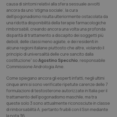
Valle D’Aosta
Oncodermatologia
causa di sintomi relativi alla sfera sessuale avvolti
ancora da uno ‘stigma sociale’, la cura
Veneto
Oncoematologia
dell’ipogonadismo risulta ulteriormente ostacolata da
una ridotta disponibilità della terapie farmacologiche
Oncologia & Nutrizione
rimborsabili, creando ancora una volta una profonda
disparità di trattamento a discapito dei soggetti più
Psoriasi & pelle
deboli, delle classi meno agiate, e dei residenti in
alcune regioni italiane piuttosto che altre, violando il
principio di universalità delle cure sancito dalla
Quotidiano Cardiologia
costituzione” so
Agostino Specchio
, responsabile
Commissione Andrologia Ame.
Quotidiano Chirurgia
Come spiegano ancora gli esperti infatti, negli ultimi
Quotidiano Oncologia
cinque anni si sono verificate ripetute carenze delle 7
formulazioni di testosterone autorizzate in Italia per il
Quotidiano Pediatria
trattamento dell’ipogonadismo maschile, ma tra
queste solo 3 sono attualmente riconosciute in classe
Rene & patologie urogenitali
di rimborsabilità A, pertanto fruibili con il Ssn mediante
la nota 36.