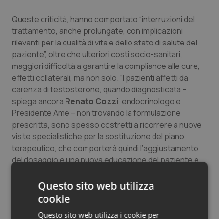
Salute orale & impianti
Queste criticità, hanno comportato “interruzioni del
trattamento, anche prolungate, con implicazioni
Sangue & coagulazione
rilevanti per la qualità di vita e dello stato di salute del
paziente”, oltre che ulteriori costi socio-sanitari,
Tiroide
maggiori difficoltà a garantire la compliance alle cure,
effetti collaterali, ma non solo. “I pazienti affetti da
Tumore al seno
carenza di testosterone, quando diagnosticata –
spiega ancora
Renato Cozzi
, endocrinologo e
Tumore ovarico
Presidente Ame – non trovando la formulazione
prescritta, sono spesso costretti a ricorrere a nuove
visite specialistiche per la sostituzione del piano
Tumori del Polmone & Testa Collo
terapeutico, che comporterà quindi l’aggiustamento
del dosaggio e una nuova educazione del paziente e
Tumori gastrointestinali
del caregiver”.
Questo sito web utilizza
Ulcera & Reflusso
Senza considerare che “le varie formulazioni, oltre a
cookie
differire per la modalità di somministrazione,
Vaccini
Questo sito web utilizza i cookie per
differiscono anche per farmacocinetica e