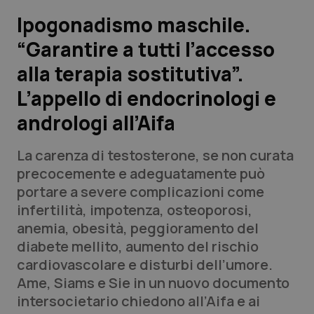
Ipogonadismo maschile.
Scienza e Farmaci
“Garantire a tutti l’accesso
alla terapia sostitutiva”.
Studi e Analisi
L’appello di endocrinologi e
Lettere al direttore
andrologi all’Aifa
Edizioni Regionali
La carenza di testosterone, se non curata
precocemente e adeguatamente può
QS Pro
portare a severe complicazioni come
infertilità, impotenza, osteoporosi,
Professionisti Sanitari.AI
anemia, obesità, peggioramento del
diabete mellito, aumento del rischio
Abruzzo
QS Pro Gold
cardiovascolare e disturbi dell’umore.
Ame, Siams e Sie in un nuovo documento
QS Club
Newsletter
Basilicata
Artrite & artrosi
intersocietario chiedono all’Aifa e ai