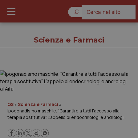
Domenica 9 Agosto 2026
Scienza e Farmaci
Scienza e Farmaci
Cronache
Governo e Parlamento
QS
»
Scienza e Farmaci
»
Ipogonadismo maschile. “Garantire a tutti l’accesso alla
terapia sostitutiva”. L’appello di endocrinologi e andrologi
Regioni e Asl
all’Aifa
Lavoro e Professioni