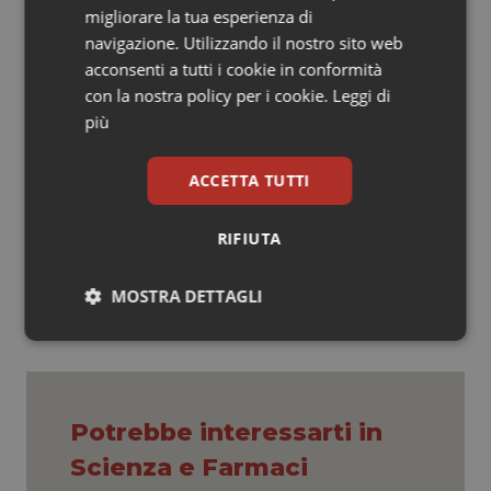
migliorare la tua esperienza di
farmacodinamica, rendendo complesso, quando a
navigazione. Utilizzando il nostro sito web
volte inopportuno, lo scambio tra formulazioni diverse
acconsenti a tutti i cookie in conformità
nello stesso paziente”, conclude l’esperto che a nome
con la nostra policy per i cookie.
Leggi di
di Ame, Sie e Siams ribadisce la necessità di intervenire
più
con azioni utili a consentire la continuità di cura per i
pazienti affetti da ipogonadismo maschile.
ACCETTA TUTTI
15 Marzo 2023
RIFIUTA
© Riproduzione riservata
MOSTRA DETTAGLI
Necessari
Statistici
Marketing
Potrebbe interessarti in
Scienza e Farmaci