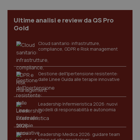
CookieScriptConsent
5 mesi
CookieScript
settim
www.quotidianosanita.it
Ultime analisi e review da QS Pro
Gold
Cloud sanitario: infrastrutture,
compliance, GDPR e Risk management
Gestione dell'Ipertensione resistente:
dalle Linee Guida alle terapie innovative
tracking-sites-ironfish-
www.quotidianosanita.it
4
tracking-enable
settim
2 gior
Leadership Infermieristica 2026: nuovi
modelli di responsabilità e autonomia
tracking-sites-ironfish-
www.quotidianosanita.it
4
session-id
settim
Leadership Medica 2026: guidare team
2 gior
clinici ad alte prestazioni