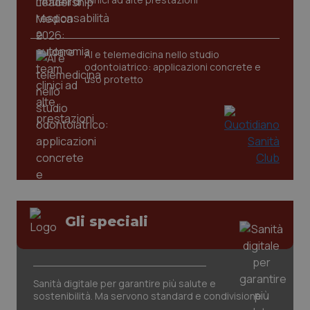
_ga
1 anno
Google LLC
AI e telemedicina nello studio
mes
.quotidianosanita.it
odontoiatrico: applicazioni concrete e
uso protetto
Gli speciali
Sanità digitale per garantire più salute e
sostenibilità. Ma servono standard e condivisione