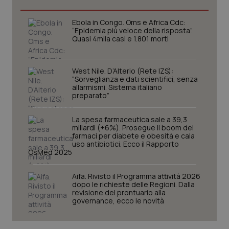
Necessari
Statistici
Marketing
Ebola in Congo. Oms e Africa Cdc:
I cookie necessari contribuiscono a rendere fruibile il
“Epidemia più veloce della risposta”.
sito web abilitandone funzionalità di base quali la
Quasi 4mila casi e 1.801 morti
navigazione sulle pagine e l'accesso alle aree
protette del sito. Il sito web non è in grado di
funzionare correttamente senza questi cookie.
Nome
Fornitore
/
Dominio
Scaden
West Nile. D’Alterio (Rete IZS):
“Sorveglianza e dati scientifici, senza
VISITOR_PRIVACY_METADATA
5 mesi
YouTube
allarmismi. Sistema italiano
settim
.youtube.com
preparato”
La spesa farmaceutica sale a 39,3
miliardi (+6%). Prosegue il boom dei
farmaci per diabete e obesità e cala
uso antibiotici. Ecco il Rapporto
OsMed 2025
Aifa. Rivisto il Programma attività 2026
dopo le richieste delle Regioni. Dalla
revisione del prontuario alla
governance, ecco le novità