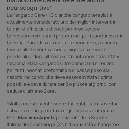
maturazione cerebrale e alle abilità
Calabria
Asma & BPCO
neurocognitive”
La Kangaroo Care (KC o anche canguro terapia) è
Campania
Car-T
attualmente considerato uno dei migliori interventi in
termini di efficacia e di costi per promuovere il
Emilia-Romagna
Colesterolo & coronaropatie
benessere dei neonati pretermine, per i suoi tantissimi
benefici. Può ridurre la mortalità neonatale, aumenta i
Friuli Venezia Giulia
Dermatite Atopica
tassi di allattamento al seno, migliora la crescita
ponderale e degli altri parametri antropometrici. L’Oms
raccomanda la Kangaroo Care come cura di routine
Lazio
Diabete & glucometri
per tutti i neonati pretermine o di basso peso alla
nascita, indicando che deve essere iniziata il prima
Liguria
Disturbi dell’umore
possibile e deve durare per 8 o più ore al giorno, con
sedute di almeno 2 ore.
Lombardia
Dolore
“Molto recentemente sono stati pubblicati nuovi studi
Marche
Donna & Salute
sul valore neuroprotettivo di questa cura”, afferma il
Prof.
Massimo Agosti
, presidente della Società
Molise
Epatiti
Italiana di Neonatologia (SIN). “La quantità di Kangaroo