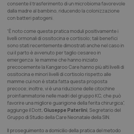
consente il trasferimento di un microbioma favorevole
Salute orale & impianti
dalla madre al bambino, riducendo la colonizzazione
con batteri patogeni.
Sangue & coagulazione
“È noto come questa pratica moduli positivamente i
Tiroide
livelli ormonali di ossitocina e cortisolo; tali benefici
sono stati recentemente dimostrati anche nel caso in
cui il parto è avvenuto per taglio cesareo in
Tumore al seno
emergenza: le mamme che hanno iniziato
precocemente la Kangaroo Care hanno più alti livelli di
Tumore ovarico
ossitocina e minori livelli di cortisolo rispetto alle
mamme cui non è stata fatta questa proposta
Tumori del Polmone & Testa Collo
precoce; inoltre, vi è una riduzione delle citochine
proinfiammatorie nelle madri del gruppo KC, che può
Tumori gastrointestinali
favorire una migliore guarigione della ferita chirurgica”,
aggiunge il Dott
. Giuseppe Paterlini
, Segretario del
Ulcera & Reflusso
Gruppo di Studio della Care Neonatale della SIN.
Il proseguimento a domicilio della pratica del metodo
Vaccini