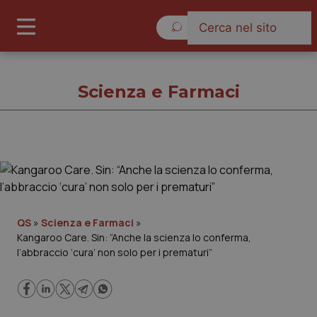
Venerdì 7 Agosto 2026
Scienza e Farmaci
Scienza e Farmaci
Cronache
QS
»
Scienza e Farmaci
»
Kangaroo Care. Sin: “Anche la scienza lo conferma,
Governo e Parlamento
l’abbraccio ‘cura’ non solo per i prematuri”
Regioni e Asl
Lavoro e Professioni