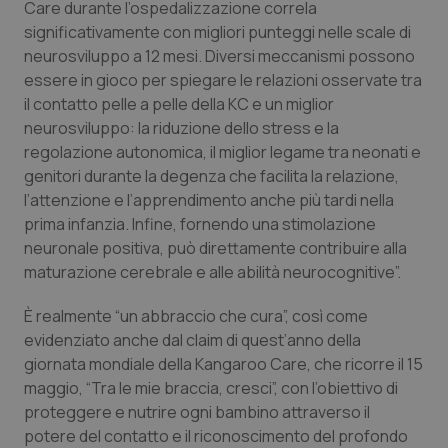
Care durante l’ospedalizzazione correla
significativamente con migliori punteggi nelle scale di
Piemonte
HIV
neurosviluppo a 12 mesi. Diversi meccanismi possono
essere in gioco per spiegare le relazioni osservate tra
Provincia Autonoma di Bolzano
Infezioni & Febbre
il contatto pelle a pelle della KC e un miglior
neurosviluppo: la riduzione dello stress e la
Provincia Autonoma di Trento
Ipertensione & Scompenso
regolazione autonomica, il miglior legame tra neonati e
genitori durante la degenza che facilita la relazione,
Puglia
Malattie rare
l’attenzione e l’apprendimento anche più tardi nella
prima infanzia. Infine, fornendo una stimolazione
Sardegna
Malattia di Crohn & Rettocolite Ulcerosa
neuronale positiva, può direttamente contribuire alla
maturazione cerebrale e alle abilità neurocognitive”.
Sicilia
Neuroscienze & patologie neurodegenerative
È realmente “un abbraccio che cura”, così come
evidenziato anche dal claim di quest’anno della
Toscana
Obesità
giornata mondiale della Kangaroo Care, che ricorre il 15
maggio,
“Tra le mie braccia, cresci”,
con l’obiettivo di
Umbria
Oftalmologia
proteggere e nutrire ogni bambino attraverso il
potere del contatto e il riconoscimento del profondo