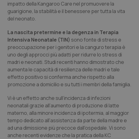
Valle D’Aosta
Oncodermatologia
impatto della Kangaroo Care nel promuovere la
guarigione, la stabilità e il benessere per tutta la vita
Veneto
Oncoematologia
del neonato.
La nascita pretermine e la degenza in Terapia
Oncologia & Nutrizione
Intensiva Neonatale (TIN)
sono fonte di stress e
preoccupazione per i genitori e la canguro terapia è
Psoriasi & pelle
uno degli approcci più adatti per ridurre lo stress di
madri e neonati. Studi recenti hanno dimostrato che
Quotidiano Cardiologia
aumenta le capacità di resilienza delle madri e tale
effetto positivo si conferma anche rispetto alla
Quotidiano Chirurgia
promozione a domicilio e su tutti i membri della famiglia.
Quotidiano Oncologia
Vi è un effetto anche sull’incidenza di infezioni
neonatali grazie all’aumento di produzione di latte
materno, alla minore incidenza di ipotermia, al maggior
Quotidiano Pediatria
tempo dedicato all’assistenza da parte della madre e
ad una dimissione più precoce dall’ospedale. Vi sono
Rene & patologie urogenitali
anche recenti evidenze che la pratica della KC