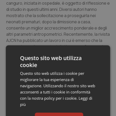
canguro, iniziata in ospedale, è oggetto di riflessione e
di studio in questi ultimi anni. Diversi autori hanno
mostrato che la sollecitazione a proseguirla nei
neonati prematuri, dopo la dimissione a casa,
consente un miglior accrescimento ponderale e degli
altri parametri antropometrici. Recentemente, la rivista
AJCN ha pubblicato un lavoro in cui è emerso che la
promozione e il supporto della Kangaroo Care, anche
dopo la dimissione, sono associati a una maggiore
Questo sito web utilizza
assunzione giornaliera di latte umano nei neonati di
cookie
basso peso alla nascita. Tale dato sembra essere più
rilevante nei neonati pretermine, rispetto a quelli a
Questo sito web utilizza i cookie per
termine e nei neonati piccoli per l’età gestazionale,
migliorare la tua esperienza di
rispetto a quelli di peso adeguato.
navigazione. Utilizzando il nostro sito web
acconsenti a tutti i cookie in conformità
La comunità sanitaria mondiale riconosce un ruolo
con la nostra policy per i cookie.
Leggi di
fondamentale alla Kangaroo Care per i benefici che
più
apporta ai neonati prematuri e nei loro genitori; a
partire da questo c’è un crescente interesse a