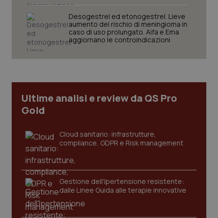
Desogestrel ed etonogestrel. Lieve
aumento del rischio di meningioma in
caso di uso prolungato. Aifa e Ema
aggiornano le controindicazioni
tracking-sites-ironfish-
www.quotidianosanita.it
4
tracking-enable
settim
2 gior
Ultime analisi e review da QS Pro
Gold
tracking-sites-ironfish-
www.quotidianosanita.it
4
session-id
settim
Cloud sanitario: infrastrutture,
2 gior
compliance, GDPR e Risk management
_ga
1 anno
Google LLC
Gestione dell'Ipertensione resistente:
mes
.quotidianosanita.it
dalle Linee Guida alle terapie innovative