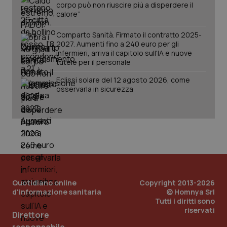
corpo può non riuscire più a disperdere il
calore”
Comparto Sanità. Firmato il contratto 2025-
Fornitore
/
2027. Aumenti fino a 240 euro per gli
Nome
Scadenza
Descrizion
Dominio
infermieri, arriva il capitolo sull'IA e nuove
Nome
Fornitore
/
Dominio
Scadenza
Des
tutele per il personale
_ga_0VMQEQKQ1N
.quotidianosanita.it
1 anno 1
Questo
mese
cookie
VISITOR_INFO1_LIVE
5 mesi 4
Que
Google LLC
viene
Eclissi solare del 12 agosto 2026, come
settimane
imp
.youtube.com
utilizzato
You
osservarla in sicurezza
da Google
ten
Analytics
pre
per
del
mantener
vid
lo stato
inco
della
può
sessione.
det
vis
web
uti
nuo
ver
dell
Quotidiano online
Copyright 2013-2026
You
d'informazione sanitaria
© Homnya Srl
Tutti i diritti sono
__Secure-YNID
.youtube.com
5 mesi 4
Que
settimane
imp
riservati
Direttore
You
ten