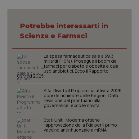
VISITOR_PRIVACY_METADATA
5 mesi
YouTube
settim
.youtube.com
Potrebbe interessarti in
Scienza e Farmaci
La spesa farmaceutica sale a 39,3
miliardi (+6%). Prosegue il boom dei
farmaci per diabete e obesità e cala
uso antibiotici. Ecco il Rapporto
OsMed 2025
Aifa. Rivisto il Programma attività 2026
dopo le richieste delle Regioni. Dalla
revisione del prontuario alla
CookieScriptConsent
5 mesi
CookieScript
governance, ecco le novità
settim
www.quotidianosanita.it
Stati Uniti. Moderna ottiene
l’approvazione della Fda per il primo
vaccino antinfluenzale a mRNA