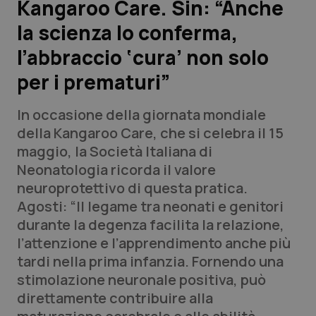
Kangaroo Care. Sin: “Anche
la scienza lo conferma,
Scienza e Farmaci
l’abbraccio ‘cura’ non solo
Studi e Analisi
per i prematuri”
Lettere al direttore
In occasione della giornata mondiale
della Kangaroo Care, che si celebra il 15
Edizioni Regionali
maggio, la Società Italiana di
Neonatologia ricorda il valore
QS Pro
neuroprotettivo di questa pratica.
Agosti: “Il legame tra neonati e genitori
Professionisti Sanitari.AI
durante la degenza facilita la relazione,
l’attenzione e l’apprendimento anche più
Abruzzo
QS Pro Gold
tardi nella prima infanzia. Fornendo una
stimolazione neuronale positiva, può
QS Club
Newsletter
Basilicata
Artrite & artrosi
direttamente contribuire alla