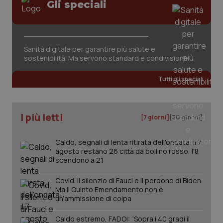
Gli speciali
Sanità digitale per garantire più salute e
sostenibilità. Ma servono standard e condivisione
Tutti gli speciali
I più letti
[7 giorni]
[30 giorni]
Caldo, segnali di lenta ritirata dell'ondata: il 7
agosto restano 26 città da bollino rosso, l'8
scendono a 21
_ga_KM60CM4NPH
.quotidianosanita.it
1 anno
mes
Covid. Il silenzio di Fauci e il perdono di Biden.
Ma il Quinto Emendamento non è
un’ammissione di colpa
Caldo estremo, FADOI: “Sopra i 40 gradi il