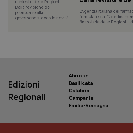
L’Agenzia italiana del farma
formulate dal Coordinamen
finanziaria delle Regioni. Il
PHPSESSID
_ga_KM60CM4NPH
Abruzzo
Edizioni
Basilicata
Calabria
Nome
Regionali
Nome
Campania
VISITOR_INFO1_LIV
Emilia-Romagna
_ga_0VMQEQKQ1N
__Secure-YNID