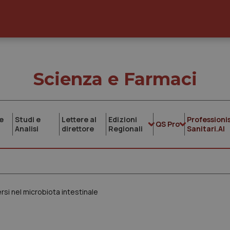
Scienza e Farmaci
e
Studi e
Lettere al
Edizioni
Professionis
QS Pro
Analisi
direttore
Regionali
Sanitari.AI
ersi nel microbiota intestinale