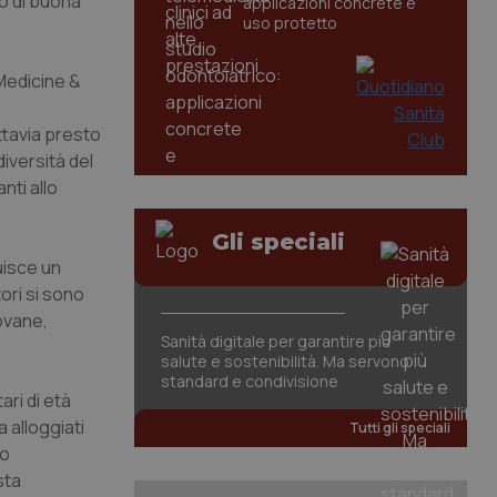
to di buona
applicazioni concrete e
uso protetto
 Medicine &
ttavia presto
 diversità del
nti allo
Gli speciali
uisce un
tori si sono
iovane,
Sanità digitale per garantire più
salute e sostenibilità. Ma servono
standard e condivisione
ari di età
a alloggiati
Tutti gli speciali
to
sta