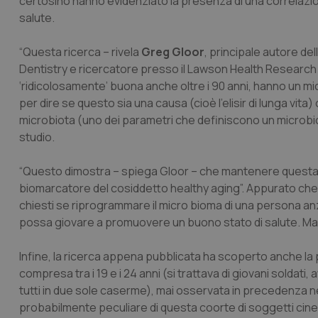
certosino hanno evidenziato la presenza di una correlazion
salute.
“Questa ricerca – rivela
Greg Gloor
, principale autore de
Dentistry e ricercatore presso il Lawson Health Research In
‘ridicolosamente’ buona anche oltre i 90 anni, hanno un micr
per dire se questo sia una causa (cioè l’elisir di lunga vita) o 
microbiota (uno dei parametri che definiscono un microbiota 
studio.
“Questo dimostra – spiega Gloor – che mantenere questa div
biomarcatore del cosiddetto
healthy aging
”. Appurato che 
chiesti se riprogrammare il micro bioma di una persona anzi
possa giovare a promuovere un buono stato di salute. Ma
Infine, la ricerca appena pubblicata ha scoperto anche la pr
compresa tra i 19 e i 24 anni (si trattava di giovani soldati, 
tutti in due sole caserme), mai osservata in precedenza ne
probabilmente peculiare di questa coorte di soggetti cinesi