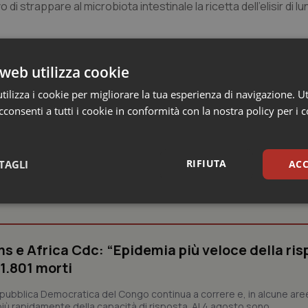
i strappare al microbiota intestinale la ricetta dell’elisir di lu
web utilizza cookie
ilizza i cookie per migliorare la tua esperienza di navigazione. Ut
consenti a tutti i cookie in conformità con la nostra policy per i 
RIFIUTA
TAGLI
ACC
 e Farmaci
sari
Statistici
Mar
s e Africa Cdc: “Epidemia più veloce della ris
 1.801 morti
epubblica Democratica del Congo continua a correre e, in alcune aree
Necessari
Statistici
Marketing
ù rapidamente della capacità di risposta. Al 4 agosto sono...