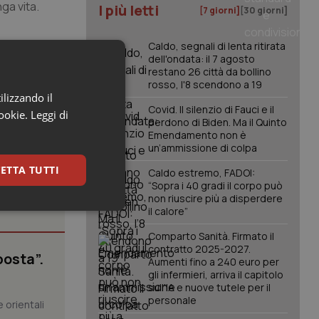
nga vita.
I più letti
[7 giorni]
[30 giorni]
Caldo, segnali di lenta ritirata
dell'ondata: il 7 agosto
restano 26 città da bollino
rosso, l'8 scendono a 19
ilizzando il
Covid. Il silenzio di Fauci e il
cookie.
Leggi di
perdono di Biden. Ma il Quinto
Emendamento non è
un’ammissione di colpa
ETTA TUTTI
Caldo estremo, FADOI:
“Sopra i 40 gradi il corpo può
non riuscire più a disperdere
il calore”
keting
Comparto Sanità. Firmato il
contratto 2025-2027.
posta”.
Aumenti fino a 240 euro per
gli infermieri, arriva il capitolo
sull'IA e nuove tutele per il
personale
 orientali