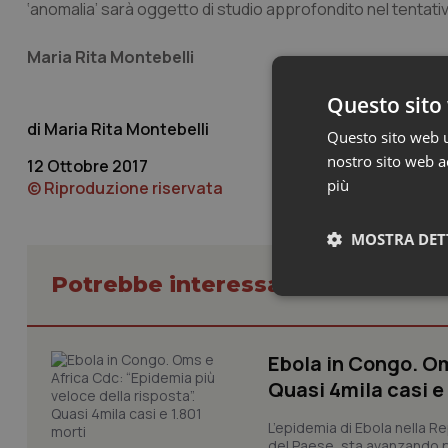
‘anomalia’ sarà oggetto di studio approfondito nel tentativo d
Maria Rita Montebelli
Questo sito 
Maria Rita Montebelli
Questo sito web ut
nostro sito web ac
12 Ottobre 2017
più
© Riproduzione riservata
MOSTRA DET
Potrebbe interessarti in Scienza
Neces
Ebola in Congo. Om
Quasi 4mila casi e
L’epidemia di Ebola nella R
del Paese, sta avanzando pi