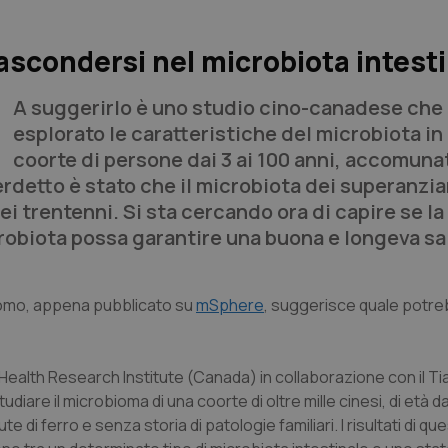
 nascondersi nel microbiota intest
A suggerirlo è uno studio cino-canadese che
esplorato le caratteristiche del microbiota in
coorte di persone dai 3 ai 100 anni, accomuna
 verdetto è stato che il microbiota dei superanzi
ei trentenni. Si sta cercando ora di capire se la
obiota possa garantire una buona e longeva sa
’uomo, appena pubblicato su
mSphere
, suggerisce quale potr
Health Research Institute (Canada) in collaborazione con il Ti
iare il microbioma di una coorte di oltre mille cinesi, di età dai
te di ferro e senza storia di patologie familiari. I risultati di q