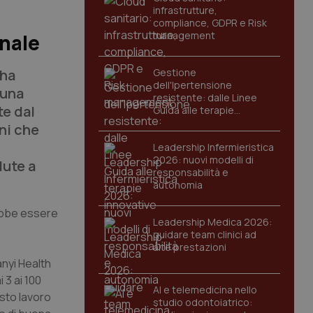
infrastrutture,
compliance, GDPR e Risk
management
inale
 ha
Gestione
dell'Ipertensione
 una
resistente: dalle Linee
te dal
Guida alle terapie
innovative
ani che
Leadership Infermieristica
2026: nuovi modelli di
lute a
responsabilità e
autonomia
ebbe essere
Leadership Medica 2026:
guidare team clinici ad
alte prestazioni
anyi Health
 3 ai 100
AI e telemedicina nello
uesto lavoro
studio odontoiatrico: