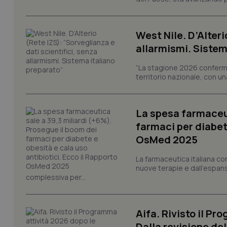
I cookie necessari con
e l'accesso alle aree 
West Nile. D’Alteri
Nome
allarmismi. Sistem
VISITOR_PRIVACY_
“La stagione 2026 conferma
territorio nazionale, con un
CookieScriptConse
La spesa farmaceut
farmaci per diabete
OsMed 2025
tracking-sites-ironf
tracking-enable
La farmaceutica italiana co
nuove terapie e dall'espan
tracking-sites-ironf
complessiva per...
session-id
_ga
Aifa. Rivisto il Pr
Dalla revisione de