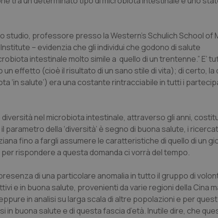
e tra un determinato tipo di microbiota intestinale e uno sta
llo studio, professore presso la Western's Schulich School of
stitute – evidenzia che gli individui che godono di salute
obiota intestinale molto simile a quello di un trentenne.” E’ tu
un effetto (cioè il risultato di un sano stile di vita); di certo, la
‘in salute’) era una costante rintracciabile in tutti i partecipa
ersità nel microbiota intestinale, attraverso gli anni, costit
il parametro della ‘diversità’ è segno di buona salute, i ricerca
ana fino a fargli assumere le caratteristiche di quello di un g
 per rispondere a questa domanda ci vorrà del tempo.
esenza di una particolare anomalia in tutto il gruppo di volont
attivi e in buona salute, provenienti da varie regioni della Cina m
ppure in analisi su larga scala di altre popolazioni e per ques
 in buona salute e di questa fascia d’età. Inutile dire, che que