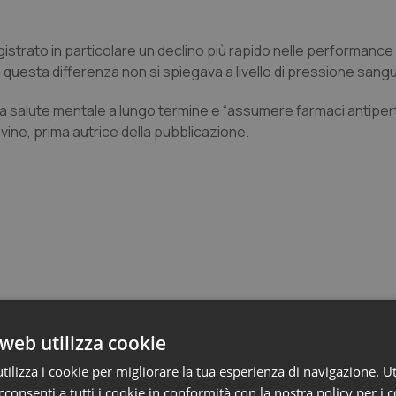
egistrato in particolare un declino più rapido nelle performance
 questa differenza non si spiegava a livello di pressione sang
la salute mentale a lungo termine e “assumere farmaci antiper
vine, prima autrice della pubblicazione.
 e Farmaci
web utilizza cookie
ilizza i cookie per migliorare la tua esperienza di navigazione. Ut
consenti a tutti i cookie in conformità con la nostra policy per i 