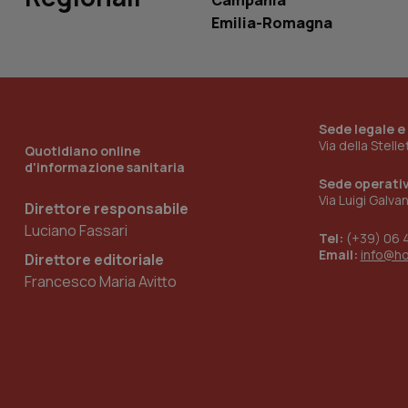
Campania
Emilia-Romagna
_ga_KM60CM4NPH
Sede legale e
Nome
Nome
Via della Stell
Quotidiano online
VISITOR_INFO1_LIV
d'informazione sanitaria
_ga_0VMQEQKQ1N
Sede operati
Via Luigi Galva
Direttore responsabile
Luciano Fassari
Tel:
(+39) 06 
__Secure-YNID
Email:
info@h
Direttore editoriale
Francesco Maria Avitto
YSC
__Secure-
ROLLOUT_TOKEN
tracking-sites-