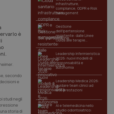
infrastrutture,
compliance, GDPR e Risk
management
a
Gestione
dell'Ipertensione
ervarlo è
resistente: dalle Linee
i
Guida alle terapie
innovative
no
ni.
Leadership Infermieristica
2026: nuovi modelli di
responsabilità e
zheimer.
autonomia
ase, secondo
Leadership Medica 2026:
decisioni e
guidare team clinici ad
alte prestazioni
i studi negli
a pressione
AI e telemedicina nello
studio odontoiatrico:
 una storia di