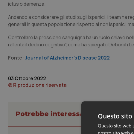
ictus o demenza.
Andando a considerare gli studi sugli ispanici, il team ha r
generali in questa popolazione rispetto ai non ispanici, ma
Controllare la pressione sanguigna ha un ruolo chiave nel
rallenta il declino cognitivo”, come ha spiegato Deborah Le
Fonte:
Journal of Alzheimer’s Disease 2022
03 Ottobre 2022
© Riproduzione riservata
Potrebbe interessarti in Scienza
Questo sito 
Questo sito web ut
nostro sito web ac