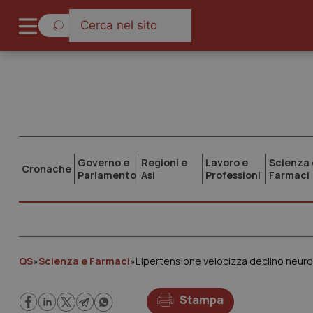
Governo e
Regioni e
Lavoro e
Scienza 
Cronache
Parlamento
Asl
Professioni
Farmaci
QS
»
Scienza e Farmaci
»
L’ipertensione velocizza declino neur
Stampa