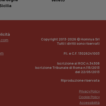
Veneto
tato di accesso per
Sicilia
a Google Analytics
sione.
icità
Copyright 2013-2026 © Homnya Srl
.com
 tenere traccia
Tutti i diritti sono riservati
i Youtube incorporati
tics per mantenere
tore del sito web sta
ell'interfaccia di
om
P.I. e C.F. 13026241003
 tenere traccia
Iscrizione al ROC n.34308
i Youtube incorporati
Iscrizione Tribunale di Roma n.115/2013
tore del sito web sta
del 22/05/2013
ell'interfaccia di
Riproduzione riservata
 tenere traccia
Privacy Policy
r la gestione
one dell’esperienza
Cookie Policy
Accessibilità
e per abilitare il