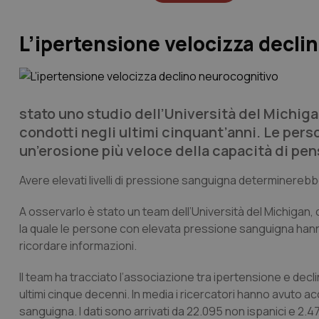
L’ipertensione velocizza decli
stato uno studio dell’Università del Michiga
condotti negli ultimi cinquant’anni. Le pe
un’erosione più veloce della capacità di pen
Avere elevati livelli di pressione sanguigna determinerebb
A osservarlo è stato un team dell’Università del Michigan,
la quale le persone con elevata pressione sanguigna hanno
ricordare informazioni.
Il team ha tracciato l’associazione tra ipertensione e decli
ultimi cinque decenni. In media i ricercatori hanno avuto a
sanguigna. I dati sono arrivati da 22.095 non ispanici e 2.475