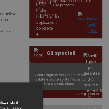
applicazioni concrete e
uso protetto
 cognitive
uigna.
tensivi
Gli speciali
Sanità digitale per garantire più
salute e sostenibilità. Ma servono
standard e condivisione
Tutti gli speciali
ilizzando il
cookie.
Leggi di