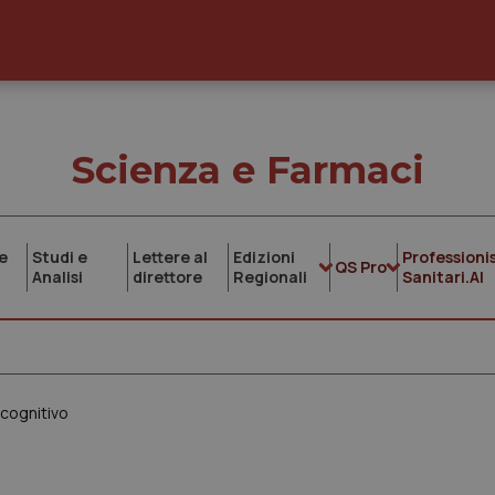
Scienza e Farmaci
e
Studi e
Lettere al
Edizioni
Professionis
QS Pro
Analisi
direttore
Regionali
Sanitari.AI
ocognitivo