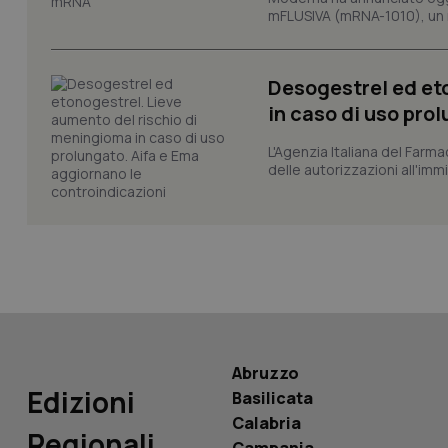
mFLUSIVA (mRNA-1010), un nuo
CookieScriptConse
Desogestrel ed et
in caso di uso pro
tracking-sites-ironf
tracking-enable
L'Agenzia Italiana del Farma
delle autorizzazioni all'imm
tracking-sites-ironf
session-id
_ga
Abruzzo
PHPSESSID
Edizioni
Basilicata
Calabria
Regionali