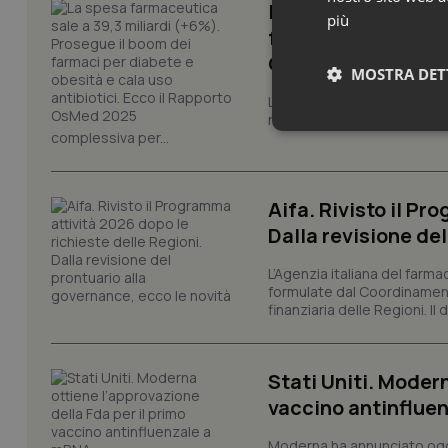
La spesa farmaceut
più
farmaci per diabete
OsMed 2025
MOSTRA DET
La farmaceutica italiana co
nuove terapie e dall'espan
Neces
complessiva per...
Aifa. Rivisto il Pr
Dalla revisione de
L’Agenzia italiana del farma
formulate dal Coordinamen
finanziaria delle Regioni. Il
I cookie necessari con
e l'accesso alle aree 
Nome
Stati Uniti. Modern
VISITOR_PRIVACY_
vaccino antinflue
Moderna ha annunciato oggi