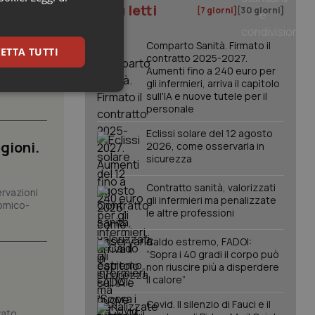
om dei
I più letti
[7 giorni]
[30 giorni]
orto
Comparto Sanità. Firmato il
ETTA TUTTI
contratto 2025-2027.
Aumenti fino a 240 euro per
arrivo di
gli infermieri, arriva il capitolo
spesa
keting
sull'IA e nuove tutele per il
personale
Eclissi solare del 12 agosto
gioni.
2026, come osservarla in
sicurezza
Contratto sanità, valorizzati
ervazioni
gli infermieri ma penalizzate
omico-
le altre professioni
igazione sulle pagine
kie.
Caldo estremo, FADOI:
“Sopra i 40 gradi il corpo può
non riuscire più a disperdere
er memorizzare le
il calore”
utente per la loro
 dati sul consenso
itiche e
Covid. Il silenzio di Fauci e il
tendo che le loro
vato