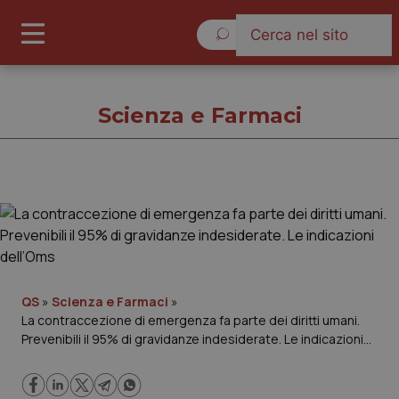
Domenica 9 Agosto 2026
Scienza e Farmaci
Scienza e Farmaci
Cronache
Governo e Parlamento
QS
»
Scienza e Farmaci
»
La contraccezione di emergenza fa parte dei diritti umani.
Prevenibili il 95% di gravidanze indesiderate. Le indicazioni
Regioni e Asl
dell’Oms
Lavoro e Professioni