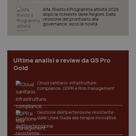
tracking-sites-ironfish-
www.quotidianosanita.it
4
Aifa. Rivisto il Programma attività 2026
session-id
settim
dopo le richieste delle Regioni. Dalla
2 gior
revisione del prontuario alla
governance, ecco le novità
_ga
1 anno
Google LLC
mes
.quotidianosanita.it
Ultime analisi e review da QS Pro
Gold
Cloud sanitario: infrastrutture,
compliance, GDPR e Risk management
Gestione dell'Ipertensione resistente:
dalle Linee Guida alle terapie innovative