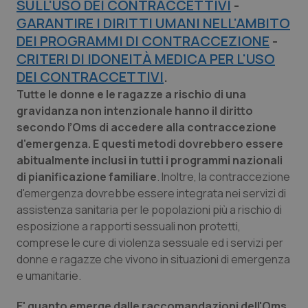
SULL'USO DEI CONTRACCETTIVI
-
Calabria
Asma & BPCO
GARANTIRE I DIRITTI UMANI NELL'AMBITO
DEI PROGRAMMI DI CONTRACCEZIONE
-
Campania
Car-T
CRITERI DI IDONEITÀ MEDICA PER L'USO
DEI CONTRACCETTIVI
.
Emilia-Romagna
Colesterolo & coronaropatie
Tutte le donne e le ragazze a rischio di una
gravidanza non intenzionale hanno il diritto
Friuli Venezia Giulia
Dermatite Atopica
secondo l’Oms di accedere alla contraccezione
d'emergenza. E questi metodi dovrebbero essere
Lazio
Diabete & glucometri
abitualmente inclusi in tutti i programmi nazionali
di pianificazione familiare
. Inoltre, la contraccezione
Liguria
Disturbi dell’umore
d'emergenza dovrebbe essere integrata nei servizi di
assistenza sanitaria per le popolazioni più a rischio di
Lombardia
Dolore
esposizione a rapporti sessuali non protetti,
comprese le cure di violenza sessuale ed i servizi per
donne e ragazze che vivono in situazioni di emergenza
Marche
Donna & Salute
e umanitarie.
Molise
Epatiti
E' quanto emerge dalle raccomandazioni dell'Oms