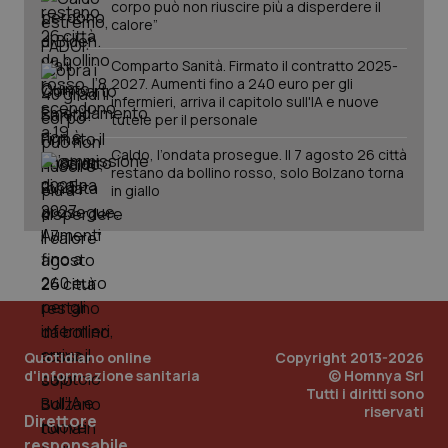
vid
corpo può non riuscire più a disperdere il
lo stato
inco
calore”
della
può
sessione.
det
vis
Comparto Sanità. Firmato il contratto 2025-
web
2027. Aumenti fino a 240 euro per gli
uti
nuo
infermieri, arriva il capitolo sull'IA e nuove
ver
tutele per il personale
dell
You
Caldo, l’ondata prosegue. Il 7 agosto 26 città
__Secure-YNID
.youtube.com
5 mesi 4
Que
restano da bollino rosso, solo Bolzano torna
settimane
imp
in giallo
You
ten
pre
del
vid
inco
può
det
vis
web
uti
nuo
Quotidiano online
Copyright 2013-2026
ver
d'informazione sanitaria
© Homnya Srl
dell
Tutti i diritti sono
You
riservati
Direttore
YSC
Sessione
Que
Google LLC
imp
.youtube.com
responsabile