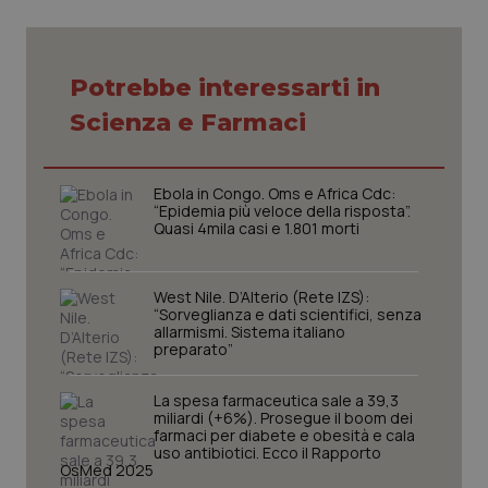
Potrebbe interessarti in
Scienza e Farmaci
CookieScriptConsent
5 mesi
CookieScript
settim
www.quotidianosanita.it
Ebola in Congo. Oms e Africa Cdc:
“Epidemia più veloce della risposta”.
Quasi 4mila casi e 1.801 morti
West Nile. D’Alterio (Rete IZS):
“Sorveglianza e dati scientifici, senza
allarmismi. Sistema italiano
preparato”
tracking-sites-ironfish-
www.quotidianosanita.it
4
La spesa farmaceutica sale a 39,3
tracking-enable
settim
miliardi (+6%). Prosegue il boom dei
2 gior
farmaci per diabete e obesità e cala
uso antibiotici. Ecco il Rapporto
OsMed 2025