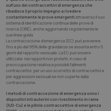
sull'uso dei contraccettivi di emergenza che
Piemonte
HIV
ribadisce il proprio impegno a rivedere
costantemente le prove emergenti
attraverso il suo
Provincia Autonoma di Bolzano
Infezioni & Febbre
sistema di identificazione continua delle prove di
ricerca (CIRE), anche aggiornando regolarmente le
Provincia Autonoma di Trento
Ipertensione & Scompenso
sue linee guida.
La contraccezione d'emergenza (EC) può prevenire
fino a più del 95% delle gravidanze se assunta entro 5
Puglia
Malattie rare
giorni dal rapporto sessuale. La EC può essere
utilizzata: nei rapporti non protetti, in caso di
Sardegna
Malattia di Crohn & Rettocolite Ulcerosa
preoccupazione relativa a possibili fallimenti
contraccettivi, per un uso scorretto di contraccettivi e
Sicilia
Neuroscienze & patologie neurodegenerative
per aggressioni sessuali se non coperte dalla
contraccezione.
Toscana
Obesità
I metodi di contraccezione di emergenza sono i
Umbria
Oftalmologia
dispositivi intrauterini con rivestimento in rame
(IUD-Cu) e le pillole contraccettive di emergenza