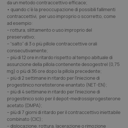
da un metodo contraccettivo efficace;
Salute orale & impianti
• quando c’è la preoccupazione di possibili fallimenti
contraccettivi, per uso improprio o scorretto, come
Sangue & coagulazione
ad esempio:
– rottura, slittamento o uso improprio del
Tiroide
preservativo;
– “salto” di 3 o più pillole contraccettive orali
consecutivamente;
Tumore al seno
– più di 12 ore in ritardo rispetto al tempo abituale di
assunzione della pillola contenente desogestrel (0,75
Tumore ovarico
mg) o più di 36 ore dopo la pillola precedente;
– più di 2 settimane in ritardo per l'iniezione di
Tumori del Polmone & Testa Collo
progestinico noretisterone enantato (NET-EN);
– più di 4 settimane in ritardo per l'iniezione di
Tumori gastrointestinali
progestinico solo per il depot-medrossiprogesterone
acetato (DMPA);
Ulcera & Reflusso
– più di 7 giorni di ritardo per il contraccettivo iniettabile
combinato (CIC);
Vaccini
– dislocazione, rottura, lacerazione o rimozione