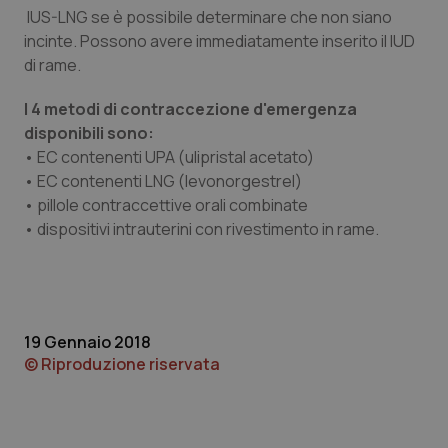
IUS-LNG se è possibile determinare che non siano
incinte. Possono avere immediatamente inserito il IUD
di rame.
Necessari
Statistici
Marketing
I 4 metodi di contraccezione d'emergenza
I cookie necessari contribuiscono a rendere fruibile il
sito web abilitandone funzionalità di base quali la
disponibili sono:
navigazione sulle pagine e l'accesso alle aree
• EC contenenti UPA (ulipristal acetato)
protette del sito. Il sito web non è in grado di
funzionare correttamente senza questi cookie.
• EC contenenti LNG (levonorgestrel)
• pillole contraccettive orali combinate
Nome
Fornitore
/
Dominio
Scaden
• dispositivi intrauterini con rivestimento in rame.
VISITOR_PRIVACY_METADATA
5 mesi
YouTube
settim
.youtube.com
19 Gennaio 2018
© Riproduzione riservata