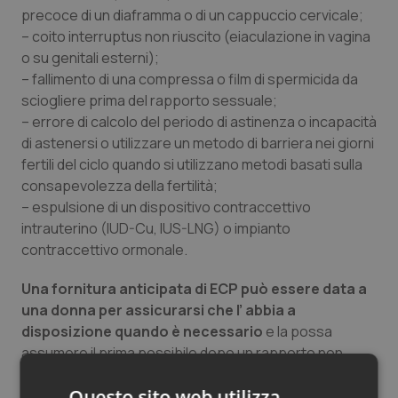
precoce di un diaframma o di un cappuccio cervicale;
– coito interruptus non riuscito (eiaculazione in vagina
o su genitali esterni);
– fallimento di una compressa o film di spermicida da
sciogliere prima del rapporto sessuale;
– errore di calcolo del periodo di astinenza o incapacità
di astenersi o utilizzare un metodo di barriera nei giorni
fertili del ciclo quando si utilizzano metodi basati sulla
consapevolezza della fertilità;
– espulsione di un dispositivo contraccettivo
intrauterino (IUD-Cu, IUS-LNG) o impianto
contraccettivo ormonale.
Una fornitura anticipata di ECP può essere data a
una donna per assicurarsi che l’ abbia a
disposizione quando è necessario
e la possa
assumere il prima possibile dopo un rapporto non
protetto.
Questo sito web utilizza