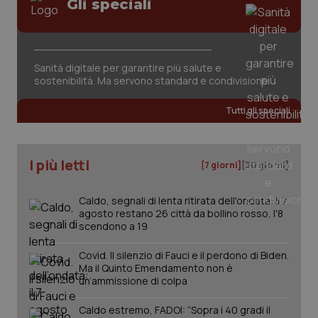
Gli speciali
Sanità digitale per garantire più salute e
sostenibilità. Ma servono standard e condivisione
_ga_KM60CM4NPH
.quotidianosanita.it
1 anno
mes
Tutti gli speciali
I più letti
[7 giorni]
[30 giorni]
Caldo, segnali di lenta ritirata dell'ondata: il 7
agosto restano 26 città da bollino rosso, l'8
Fornitore
/
Nome
Scadenza
Descrizion
scendono a 19
Dominio
Nome
Fornitore
/
Dominio
Scadenza
Des
_ga_0VMQEQKQ1N
.quotidianosanita.it
1 anno 1
Questo
Covid. Il silenzio di Fauci e il perdono di Biden.
mese
cookie
VISITOR_INFO1_LIVE
5 mesi 4
Que
Google LLC
Ma il Quinto Emendamento non è
viene
settimane
imp
.youtube.com
utilizzato
You
un’ammissione di colpa
da Google
ten
Analytics
pre
per
Caldo estremo, FADOI: “Sopra i 40 gradi il
del
mantener