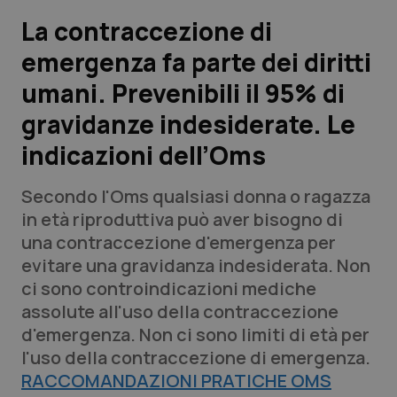
La contraccezione di
Scienza e Farmaci
emergenza fa parte dei diritti
umani. Prevenibili il 95% di
Studi e Analisi
gravidanze indesiderate. Le
Lettere al direttore
indicazioni dell’Oms
Edizioni Regionali
Secondo l'Oms qualsiasi donna o ragazza
in età riproduttiva può aver bisogno di
QS Pro
una contraccezione d'emergenza per
evitare una gravidanza indesiderata. Non
Professionisti Sanitari.AI
ci sono controindicazioni mediche
assolute all'uso della contraccezione
Abruzzo
QS Pro Gold
d'emergenza. Non ci sono limiti di età per
l'uso della contraccezione di emergenza.
QS Club
Newsletter
Basilicata
Artrite & artrosi
RACCOMANDAZIONI PRATICHE OMS