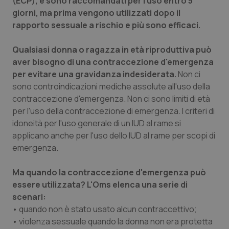
(ECP), e sono raccomandati per l'uso entro 5
Valle D’Aosta
Oncodermatologia
giorni, ma prima vengono utilizzati dopo il
rapporto sessuale a rischio e più sono efficaci.
Veneto
Oncoematologia
Qualsiasi donna o ragazza in età riproduttiva può
Oncologia & Nutrizione
aver bisogno di una contraccezione d'emergenza
per evitare una gravidanza indesiderata.
Non ci
Psoriasi & pelle
sono controindicazioni mediche assolute all'uso della
contraccezione d'emergenza. Non ci sono limiti di età
Quotidiano Cardiologia
per l'uso della contraccezione di emergenza. I criteri di
idoneità per l'uso generale di un IUD al rame si
Quotidiano Chirurgia
applicano anche per l'uso dello IUD al rame per scopi di
emergenza.
Quotidiano Oncologia
Ma quando la contraccezione d'emergenza può
essere utilizzata? L'Oms elenca una serie di
Quotidiano Pediatria
scenari:
• quando non è stato usato alcun contraccettivo;
Rene & patologie urogenitali
• violenza sessuale quando la donna non era protetta