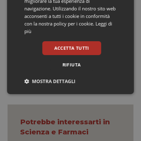
1976 gli Stati Uniti decisero per una moratoria di alcuni
migliorare la tua esperienza di
studi sul Dna ricombinante, sospesa sempre per
navigazione. Utilizzando il nostro sito web
motivi di sicurezza.
acconsenti a tutti i cookie in conformità
con la nostra policy per i cookie.
Leggi di
Laura Berardi
più
ACCETTA TUTTI
Laura Berardi
24 Gennaio 2012
RIFIUTA
© Riproduzione riservata
MOSTRA DETTAGLI
Necessari
Statistici
Marketing
Potrebbe interessarti in
Scienza e Farmaci
Necessari
Statistici
Marketing