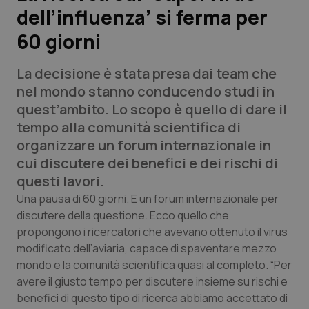
dell’influenza’ si ferma per
Scienza e Farmaci
60 giorni
Studi e Analisi
La decisione è stata presa dai team che
nel mondo stanno conducendo studi in
Lettere al direttore
quest’ambito. Lo scopo è quello di dare il
tempo alla comunità scientifica di
Edizioni Regionali
organizzare un forum internazionale in
cui discutere dei benefici e dei rischi di
QS Pro
questi lavori.
Una pausa di 60 giorni. E un forum internazionale per
Professionisti Sanitari.AI
discutere della questione. Ecco quello che
propongono i ricercatori che avevano ottenuto il virus
Abruzzo
QS Pro Gold
modificato dell’aviaria, capace di spaventare mezzo
mondo e la comunità scientifica quasi al completo. “Per
QS Club
Newsletter
avere il giusto tempo per discutere insieme su rischi e
Basilicata
Artrite & artrosi
benefici di questo tipo di ricerca abbiamo accettato di