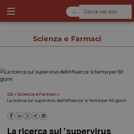
Giovedì 6 Agosto 2026
Scienza e Farmaci
Scienza e Farmaci
Cronache
QS
»
Scienza e Farmaci
»
La ricerca sul ‘supervirus dell’influenza’ si ferma per 60 giorni
Governo e Parlamento
Regioni e Asl
La ricerca sul ‘supervirus
Lavoro e Professioni