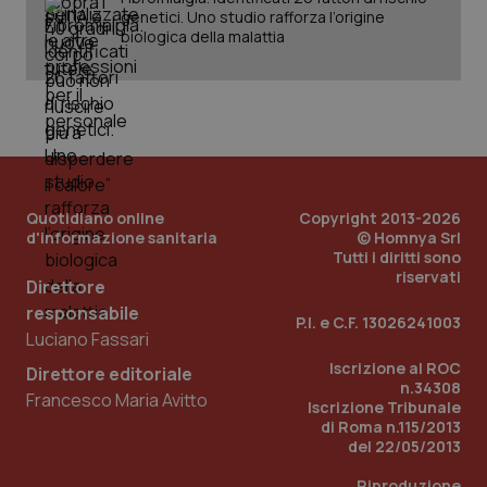
genetici. Uno studio rafforza l’origine
biologica della malattia
_ga_KM60CM4NPH
.quotidianosanita.it
1 anno
mes
Quotidiano online
Copyright 2013-2026
d'informazione sanitaria
© Homnya Srl
Fornitore
/
Nome
Scadenza
Descrizion
Tutti i diritti sono
Dominio
riservati
Nome
Fornitore
/
Dominio
Scadenza
Des
Direttore
_ga_0VMQEQKQ1N
.quotidianosanita.it
1 anno 1
Questo
responsabile
mese
cookie
VISITOR_INFO1_LIVE
5 mesi 4
Que
Google LLC
P.I. e C.F. 13026241003
viene
settimane
imp
.youtube.com
Luciano Fassari
utilizzato
You
da Google
ten
Iscrizione al ROC
Direttore editoriale
Analytics
pre
n.34308
per
del
Francesco Maria Avitto
mantener
vid
Iscrizione Tribunale
lo stato
inco
di Roma n.115/2013
della
può
del 22/05/2013
sessione.
det
vis
web
Riproduzione