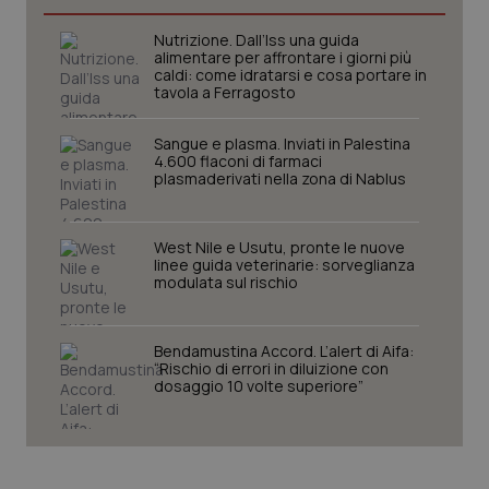
I cookie necessari contribuiscono a rendere fruibile il
Nutrizione. Dall’Iss una guida
sito web abilitandone funzionalità di base quali la
alimentare per affrontare i giorni più
navigazione sulle pagine e l'accesso alle aree
caldi: come idratarsi e cosa portare in
protette del sito. Il sito web non è in grado di
tavola a Ferragosto
funzionare correttamente senza questi cookie.
Nome
Fornitore
/
Dominio
Scaden
Sangue e plasma. Inviati in Palestina
4.600 flaconi di farmaci
VISITOR_PRIVACY_METADATA
5 mesi
YouTube
plasmaderivati nella zona di Nablus
settim
.youtube.com
West Nile e Usutu, pronte le nuove
linee guida veterinarie: sorveglianza
modulata sul rischio
Bendamustina Accord. L’alert di Aifa:
“Rischio di errori in diluizione con
dosaggio 10 volte superiore”