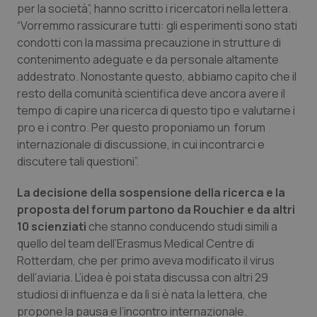
per la società”, hanno scritto i ricercatori nella lettera.
Piemonte
HIV
“Vorremmo rassicurare tutti: gli esperimenti sono stati
condotti con la massima precauzione in strutture di
contenimento adeguate e da personale altamente
Provincia Autonoma di Bolzano
Infezioni & Febbre
addestrato. Nonostante questo, abbiamo capito che il
resto della comunità scientifica deve ancora avere il
Provincia Autonoma di Trento
Ipertensione & Scompenso
tempo di capire una ricerca di questo tipo e valutarne i
pro e i contro. Per questo proponiamo un forum
Puglia
Malattie rare
internazionale di discussione, in cui incontrarci e
discutere tali questioni”.
Sardegna
Malattia di Crohn & Rettocolite Ulcerosa
La decisione della sospensione della ricerca e la
Sicilia
Neuroscienze & patologie neurodegenerative
proposta del forum partono da Rouchier e da altri
10 scienziati
che stanno conducendo studi simili a
quello del team dell’Erasmus Medical Centre di
Toscana
Obesità
Rotterdam, che per primo aveva modificato il virus
dell’aviaria. L’idea è poi stata discussa con altri 29
Umbria
Oftalmologia
studiosi di influenza e da lì si è nata la lettera, che
propone la pausa e l’incontro internazionale.