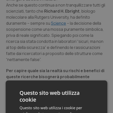
Anche se questo continua a non tranquillizzare tutti gli
Salute orale & impianti
scienziati, tanto che
Richard H. Ebright
, biologo
molecolare alla Rutgers University, ha definito
Sangue & coagulazione
duramente – sempre su
Science
– la decisione della
sospensione come una mossa puramente simbolica,
Tiroide
priva di reale significato. Spiegando poi come la
ricerca sia stata condotta in laboratori “sicuri, ma non
Tumore al seno
al top della sicurezza” e definendo le rassicurazioni
fatte dai ricercatori a proposito delle strutture come
Tumore ovarico
“nettamente false”.
Per capire quale sia la realtà su rischi e benefici di
Tumori del Polmone & Testa Collo
queste ricerche bisognerà probabilmente
aspettare
fino al forum internazionale che ne
Tumori gastrointestinali
discuterà. Ma quel che è sicuro è che una
Questo sito web utilizza
sospensione della ricerca biomedica in qualche ambito
Ulcera & Reflusso
cookie
è una cosa di cui non si sente spesso parlare. Il
precedente caso è forse unico, quando dal 1974 al
Questo sito web utilizza i cookie per
Vaccini