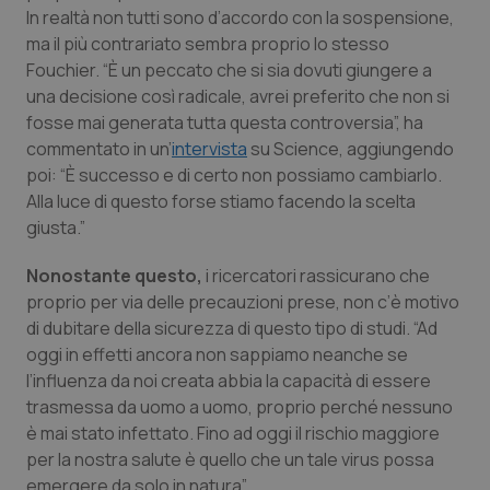
Valle D’Aosta
Oncodermatologia
In realtà non tutti sono d’accordo con la sospensione,
ma il più contrariato sembra proprio lo stesso
Veneto
Oncoematologia
Fouchier. “È un peccato che si sia dovuti giungere a
una decisione così radicale, avrei preferito che non si
Oncologia & Nutrizione
fosse mai generata tutta questa controversia”, ha
commentato in un’
intervista
su
Science,
aggiungendo
Psoriasi & pelle
poi: “È successo e di certo non possiamo cambiarlo.
Alla luce di questo forse stiamo facendo la scelta
giusta.”
Quotidiano Cardiologia
Nonostante questo,
i ricercatori rassicurano che
Quotidiano Chirurgia
proprio per via delle precauzioni prese, non c’è motivo
di dubitare della sicurezza di questo tipo di studi. “Ad
Quotidiano Oncologia
oggi in effetti ancora non sappiamo neanche se
l’influenza da noi creata abbia la capacità di essere
Quotidiano Pediatria
trasmessa da uomo a uomo, proprio perché nessuno
è mai stato infettato. Fino ad oggi il rischio maggiore
Rene & patologie urogenitali
per la nostra salute è quello che un tale virus possa
emergere da solo in natura”.