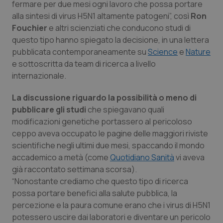
fermare per due mesi ogni lavoro che possa portare
Calabria
Asma & BPCO
alla sintesi di virus H5N1 altamente patogeni”, così
Ron
Fouchier
e altri scienziati che conducono studi di
Campania
Car-T
questo tipo hanno spiegato la decisione, in una lettera
pubblicata contemporaneamente su
Science
e
Nature
Emilia-Romagna
Colesterolo & coronaropatie
e sottoscritta da team di ricerca a livello
internazionale.
Friuli Venezia Giulia
Dermatite Atopica
La discussione riguardo la possibilità o meno di
pubblicare gli studi
che spiegavano quali
Lazio
Diabete & glucometri
modificazioni genetiche portassero al pericoloso
ceppo aveva occupato le pagine delle maggiori riviste
Liguria
Disturbi dell’umore
scientifiche negli ultimi due mesi, spaccando il mondo
accademico a metà (come
Quotidiano Sanità
vi aveva
Lombardia
Dolore
già raccontato settimana scorsa).
“Nonostante crediamo che questo tipo di ricerca
Marche
Donna & Salute
possa portare benefici alla salute pubblica, la
percezione e la paura comune erano che i virus di H5N1
Molise
Epatiti
potessero uscire dai laboratori e diventare un pericolo