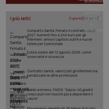
I più letti
[7 giorni]
[30 giorni]
PHPSESSID
Sessio
PHP.net
Comparto Sanità. Firmato il contratto 2025-
www.quotidianosanita.it
2027. Aumenti fino a 240 euro per gli
infermieri, arriva il capitolo sull'IA e nuove
tutele per il personale
Eclissi solare del 12 agosto 2026, come
osservarla in sicurezza
Contratto sanità, valorizzati gli infermieri ma
penalizzate le altre professioni
Caldo estremo, FADOI: “Sopra i 40 gradi il
corpo può non riuscire più a disperdere il
calore”
Fibromialgia. Identificati 26 fattori di rischio