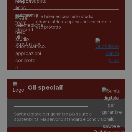
AI e telemedicina nello studio
_ga
1 anno
Google LLC
odontoiatrico: applicazioni concrete e
mes
.quotidianosanita.it
uso protetto
Gli speciali
Sanità digitale per garantire più salute e
sostenibilità. Ma servono standard e condivisione
Tutti gli speciali