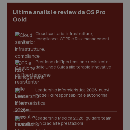
CookieScriptConsent
5 mesi
CookieScript
Ultime analisi e review da QS Pro
settim
www.quotidianosanita.it
Gold
Cloud sanitario: infrastrutture,
compliance, GDPR e Risk management
Gestione dell'Ipertensione resistente:
dalle Linee Guida alle terapie innovative
tracking-sites-ironfish-
www.quotidianosanita.it
4
tracking-enable
settim
Leadership Infermieristica 2026: nuovi
2 gior
modelli di responsabilità e autonomia
tracking-sites-ironfish-
www.quotidianosanita.it
4
Leadership Medica 2026: guidare team
session-id
settim
clinici ad alte prestazioni
2 gior