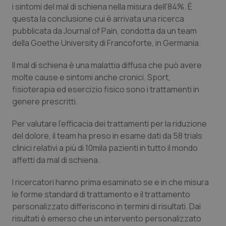
i sintomi del mal di schiena nella misura dell’84%. È
Calabria
Asma & BPCO
questa la conclusione cui è arrivata una ricerca
pubblicata da Journal of Pain, condotta da un team
Campania
Car-T
della Goethe University di Francoforte, in Germania.
Emilia-Romagna
Colesterolo & coronaropatie
Il mal di schiena è una malattia diffusa che può avere
molte cause e sintomi anche cronici. Sport,
Friuli Venezia Giulia
Dermatite Atopica
fisioterapia ed esercizio fisico sono i trattamenti in
genere prescritti.
Lazio
Diabete & glucometri
Per valutare l’efficacia dei trattamenti per la riduzione
del dolore, il team ha preso in esame dati da 58 trials
Liguria
Disturbi dell’umore
clinici relativi a più di 10mila pazienti in tutto il mondo
affetti da mal di schiena.
Lombardia
Dolore
I ricercatori hanno prima esaminato se e in che misura
Marche
Donna & Salute
le forme standard di trattamento e il trattamento
personalizzato differiscono in termini di risultati. Dai
Molise
Epatiti
risultati è emerso che un intervento personalizzato