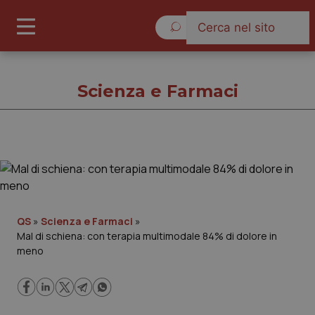
Sabato 8 Agosto 2026
Scienza e Farmaci
Scienza e Farmaci
Cronache
QS
»
Scienza e Farmaci
»
Mal di schiena: con terapia multimodale 84% di dolore in
Governo e Parlamento
meno
Regioni e Asl
Lavoro e Professioni