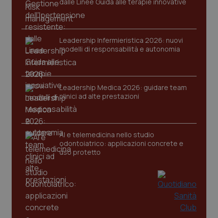
dalle Linee Guida alle terapie innovative
Nome
Fornitore
/
Dominio
Scaden
VISITOR_PRIVACY_METADATA
5 mesi
YouTube
settim
.youtube.com
Leadership Infermieristica 2026: nuovi
modelli di responsabilità e autonomia
Leadership Medica 2026: guidare team
clinici ad alte prestazioni
AI e telemedicina nello studio
odontoiatrico: applicazioni concrete e
uso protetto
CookieScriptConsent
5 mesi
CookieScript
settim
www.quotidianosanita.it