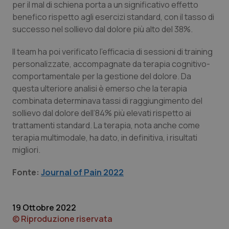
per il mal di schiena porta a un significativo effetto
benefico rispetto agli esercizi standard, con il tasso di
Piemonte
HIV
successo nel sollievo dal dolore più alto del 38%.
Provincia Autonoma di Bolzano
Infezioni & Febbre
Il team ha poi verificato l’efficacia di sessioni di training
personalizzate, accompagnate da terapia cognitivo-
Provincia Autonoma di Trento
Ipertensione & Scompenso
comportamentale per la gestione del dolore. Da
questa ulteriore analisi è emerso che la terapia
Puglia
Malattie rare
combinata determinava tassi di raggiungimento del
sollievo dal dolore dell’84% più elevati rispetto ai
Sardegna
Malattia di Crohn & Rettocolite Ulcerosa
trattamenti standard. La terapia, nota anche come
terapia multimodale, ha dato, in definitiva, i risultati
migliori.
Sicilia
Neuroscienze & patologie neurodegenerative
Fonte:
Journal of Pain 2022
Toscana
Obesità
Umbria
Oftalmologia
19 Ottobre 2022
© Riproduzione riservata