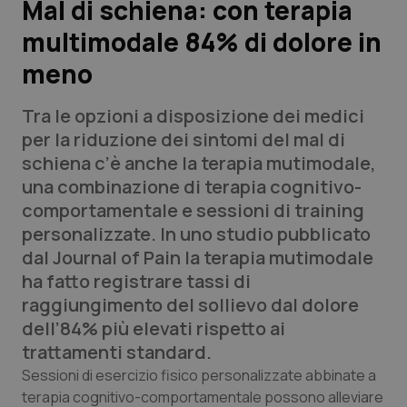
Mal di schiena: con terapia
multimodale 84% di dolore in
Scienza e Farmaci
meno
Studi e Analisi
Tra le opzioni a disposizione dei medici
Lettere al direttore
per la riduzione dei sintomi del mal di
schiena c’è anche la terapia mutimodale,
Edizioni Regionali
una combinazione di terapia cognitivo-
comportamentale e sessioni di training
QS Pro
personalizzate. In uno studio pubblicato
dal Journal of Pain la terapia mutimodale
Professionisti Sanitari.AI
ha fatto registrare tassi di
raggiungimento del sollievo dal dolore
Abruzzo
QS Pro Gold
dell’84% più elevati rispetto ai
trattamenti standard.
QS Club
Newsletter
Basilicata
Artrite & artrosi
Sessioni di esercizio fisico personalizzate abbinate a
terapia cognitivo-comportamentale possono alleviare