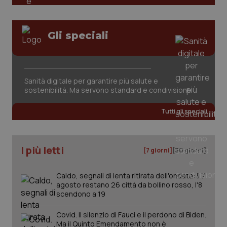
Gli speciali
Sanità digitale per garantire più salute e
tracking-sites-ironfish-
www.quotidianosanita.it
4
sostenibilità. Ma servono standard e condivisione
tracking-enable
settim
2 gior
Tutti gli speciali
tracking-sites-ironfish-
www.quotidianosanita.it
4
I più letti
session-id
settim
[7 giorni]
[30 giorni]
2 gior
Caldo, segnali di lenta ritirata dell'ondata: il 7
agosto restano 26 città da bollino rosso, l'8
scendono a 19
_ga
1 anno
Google LLC
mes
.quotidianosanita.it
Covid. Il silenzio di Fauci e il perdono di Biden.
Ma il Quinto Emendamento non è