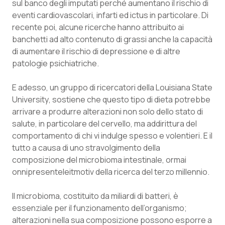
sul banco degli imputati perché aumentano il rischio di
Calabria
Asma & BPCO
eventi cardiovascolari, infarti ed ictus in particolare. Di
recente poi, alcune ricerche hanno attribuito ai
Campania
Car-T
banchetti ad alto contenuto di grassi anche la capacità
di aumentare il rischio di depressione e di altre
Emilia-Romagna
Colesterolo & coronaropatie
patologie psichiatriche.
Friuli Venezia Giulia
Dermatite Atopica
E adesso, un gruppo di ricercatori della
Louisiana State
University
, sostiene che questo tipo di dieta potrebbe
arrivare a produrre alterazioni non solo dello stato di
Lazio
Diabete & glucometri
salute, in particolare del cervello, ma addirittura del
comportamento di chi vi indulge spesso e volentieri. E il
Liguria
Disturbi dell’umore
tutto a causa di uno stravolgimento della
composizione del microbioma intestinale, ormai
Lombardia
Dolore
onnipresente
leitmotiv
della ricerca del terzo millennio.
Marche
Donna & Salute
Il microbioma, costituito da miliardi di batteri, è
essenziale per il funzionamento dell’organismo;
Molise
Epatiti
alterazioni nella sua composizione possono esporre a