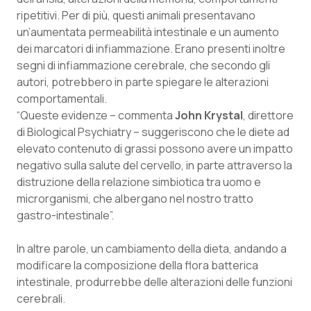
Valle D’Aosta
Oncodermatologia
ripetitivi. Per di più, questi animali presentavano
un’aumentata permeabilità intestinale e un aumento
Veneto
Oncoematologia
dei marcatori di infiammazione. Erano presenti inoltre
segni di infiammazione cerebrale, che secondo gli
Oncologia & Nutrizione
autori, potrebbero in parte spiegare le alterazioni
comportamentali.
Psoriasi & pelle
“Queste evidenze – commenta
John Krystal
, direttore
di
Biological Psychiatry
– suggeriscono che le diete ad
Quotidiano Cardiologia
elevato contenuto di grassi possono avere un impatto
negativo sulla salute del cervello, in parte attraverso la
distruzione della relazione simbiotica tra uomo e
Quotidiano Chirurgia
microrganismi, che albergano nel nostro tratto
gastro-intestinale”.
Quotidiano Oncologia
In altre parole, un cambiamento della dieta, andando a
Quotidiano Pediatria
modificare la composizione della flora batterica
intestinale, produrrebbe delle alterazioni delle funzioni
Rene & patologie urogenitali
cerebrali.