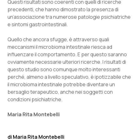
Questi risultati sono coerenti con quelli di ricerche
Salute orale & impianti
precedenti, che hanno dimostrato la presenza di
un’associazione tra numerose patologie psichiatriche
Sangue & coagulazione
e sintomi gastrointestinali.
Quello che ancora sfugge, è attraverso quali
Tiroide
meccanismi il microbioma intestinale riesca ad
influenzare il comportamento. E per questo saranno
Tumore al seno
ovviamente necessarie ulteriori ricerche. I risultati di
questo studio sono comunque molto interessanti
Tumore ovarico
perché, almeno a livello speculativo, è ipotizzabile che
il microbioma intestinale potrebbe diventare un
Tumori del Polmone & Testa Collo
bersaglio terapeutico, anche nei soggetti con
condizioni psichiatriche.
Tumori gastrointestinali
Maria Rita Montebelli
Ulcera & Reflusso
Maria Rita Montebelli
Vaccini