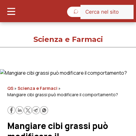
Giovedì 6 Agosto 2026
Scienza e Farmaci
Scienza e Farmaci
Cronache
QS
»
Scienza e Farmaci
»
Mangiare cibi grassi può modificare il comportamento?
Governo e Parlamento
Regioni e Asl
Mangiare cibi grassi può
Lavoro e Professioni