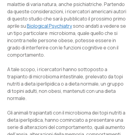
malattie di varia natura, anche psichiatriche. Partendo
Piemonte
HIV
da queste considerazioni, i ricercatori americani autori
di questo studio che sarà pubblicato il prossimo primo
aprile su
Provincia Autonoma di Bolzano
Infezioni & Febbre
Biological Psychiatry
sono andati a vedere se
un tipo particolare microbioma, quale quello che si
incontra nelle persone obese, potesse essere in
Provincia Autonoma di Trento
Ipertensione & Scompenso
grado di interferire con le funzioni cognitive e con il
comportamento.
Puglia
Malattie rare
A tale scopo, i ricercatori hanno sottoposto a
Sardegna
Malattia di Crohn & Rettocolite Ulcerosa
trapianto di microbioma intestinale, prelevato da topi
nutriti a dieta iperlipidica o a dieta normale, un gruppo
Sicilia
Neuroscienze & patologie neurodegenerative
di topini adulti, non obesi, mantenuti con una dieta
normale.
Toscana
Obesità
Gli animali trapiantati con il microbioma dei topi nutriti a
dieta iperlipidica, hanno cominciato a presentare una
Umbria
Oftalmologia
serie di alterazioni del comportamento, quali aumento
dell’ansia, alterazioni della memoria, comportamenti