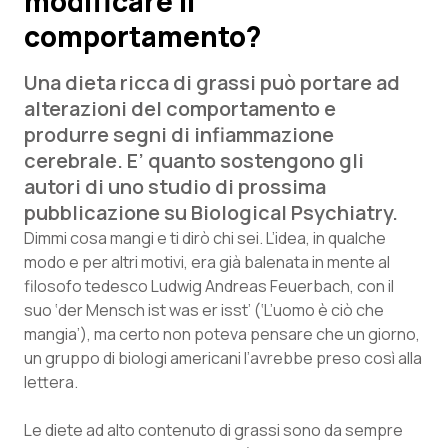
modificare il
comportamento?
Scienza e Farmaci
Una dieta ricca di grassi può portare ad
Studi e Analisi
alterazioni del comportamento e
produrre segni di infiammazione
Lettere al direttore
cerebrale. E’ quanto sostengono gli
autori di uno studio di prossima
Edizioni Regionali
pubblicazione su Biological Psychiatry.
Dimmi cosa mangi e ti dirò chi sei. L’idea, in qualche
QS Pro
modo e per altri motivi, era già balenata in mente al
filosofo tedesco Ludwig Andreas Feuerbach, con il
Professionisti Sanitari.AI
suo ‘
der Mensch ist was er isst’
(‘L’uomo è ciò che
mangia’), ma certo non poteva pensare che un giorno,
un gruppo di biologi americani l’avrebbe preso così alla
Abruzzo
QS Pro Gold
lettera.
QS Club
Newsletter
Basilicata
Artrite & artrosi
Le diete ad alto contenuto di grassi sono da sempre