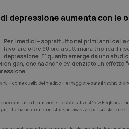
o di depressione aumenta con le o
Per i medici – soprattutto nei primi anni della 
lavorare oltre 90 ore a settimana triplica il ris
depressione. E’ quanto emerge da uno studio
 Michigan, che ha anche evidenziato un effetto 
epressione.
santi – come quello del medico – e maggiore sarà il rischio di a
ci neolaureati in formazione – pubblicata sul New England Jour
gan, che ha usato metodi statistici avanzati per simulare un tria