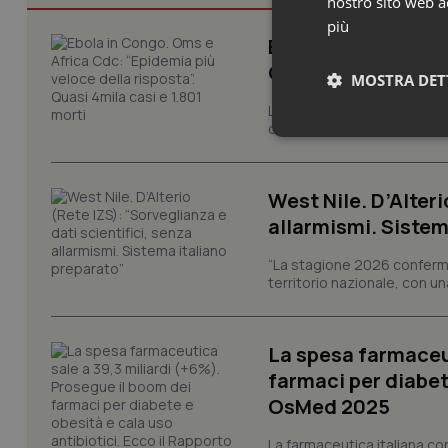
nostro sito web ac
più
Ebola in Congo. Om
Quasi 4mila casi e
MOSTRA DET
L’epidemia di Ebola nella R
del Paese, sta avanzando pi
Neces
West Nile. D’Alteri
allarmismi. Sistem
“La stagione 2026 conferma
territorio nazionale, con un
I cookie necessari con
e l'accesso alle aree 
La spesa farmaceut
Nome
farmaci per diabete
VISITOR_PRIVACY_
OsMed 2025
La farmaceutica italiana co