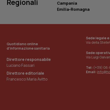
Regionali
Campania
Emilia-Romagna
_ga_KM60CM4NPH
Nome
Sede legale e
Nome
Via della Stell
Quotidiano online
VISITOR_INFO1_LIV
d'informazione sanitaria
_ga_0VMQEQKQ1N
Sede operati
Via Luigi Galva
Direttore responsabile
Luciano Fassari
__Secure-YNID
Tel:
(+39) 06 
Email:
info@h
Direttore editoriale
Francesco Maria Avitto
YSC
__Secure-
ROLLOUT_TOKEN