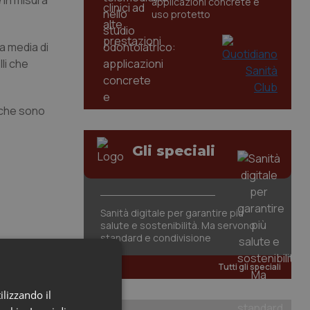
 in misura
applicazioni concrete e
uso protetto
a media di
li che
, che sono
Gli speciali
Sanità digitale per garantire più
salute e sostenibilità. Ma servono
standard e condivisione
Tutti gli speciali
ilizzando il