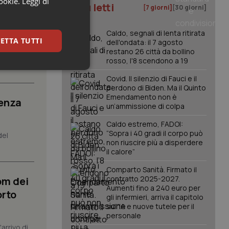
cookie.
Leggi di
I più letti
[7 giorni]
[30 giorni]
posta”.
Caldo, segnali di lenta ritirata
ETTA TUTTI
dell'ondata: il 7 agosto
restano 26 città da bollino
 orientali
rosso, l'8 scendono a 19
keting
Covid. Il silenzio di Fauci e il
perdono di Biden. Ma il Quinto
Emendamento non è
senza
un’ammissione di colpa
Caldo estremo, FADOI:
“Sopra i 40 gradi il corpo può
del
non riuscire più a disperdere
il calore”
igazione sulle pagine
Comparto Sanità. Firmato il
kie.
contratto 2025-2027.
om dei
Aumenti fino a 240 euro per
orto
gli infermieri, arriva il capitolo
er memorizzare le
sull'IA e nuove tutele per il
utente per la loro
personale
 dati sul consenso
itiche e
arrivo di