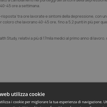
ociato a cambiamenti nei punteggi dei sintomi della depressione
ra 40-45 ore a settimana.
-risposta’ tra ore lavorate e sintomi della depressione, con un
 coloro che lavorano 40-45 ore, fino a 5,2 punti in più per quel
ealth Study, relativi a più di 17mila medici al primo anno di lavoro
web utilizza cookie
 e Farmaci
ilizza i cookie per migliorare la tua esperienza di navigazione. Ut