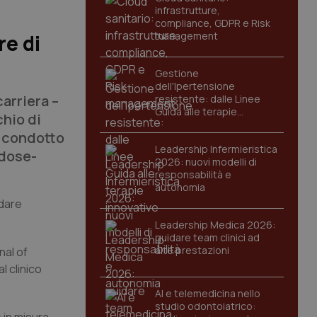
infrastrutture,
compliance, GDPR e Risk
management
re di
Gestione
dell'Ipertensione
carriera –
resistente: dalle Linee
Guida alle terapie
chio di
innovative
 condotto
Leadership Infermieristica
“dose-
2026: nuovi modelli di
responsabilità e
autonomia
ndare
Leadership Medica 2026:
guidare team clinici ad
alte prestazioni
nal of
l clinico
AI e telemedicina nello
studio odontoiatrico: