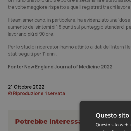
Un ritmo di lavoro di oltre 90 ore a settimana è stato ass
tre volte maggiore rispetto a quelli registrati tra chi lavo
Il team americano, in particolare, ha evidenziato una ‘dose
aumento dei sintomi di 1,8 punti sul punteggio standard, per
lavorano più di 90 ore.
Per lo studio i ricercatori hanno attinto ai dati dell’Intern H
stati seguiti per 11 anni.
Fonte:
New England Journal of Medicine 2022
21 Ottobre 2022
© Riproduzione riservata
Questo sito 
Potrebbe interessarti in Scienza
Questo sito web ut