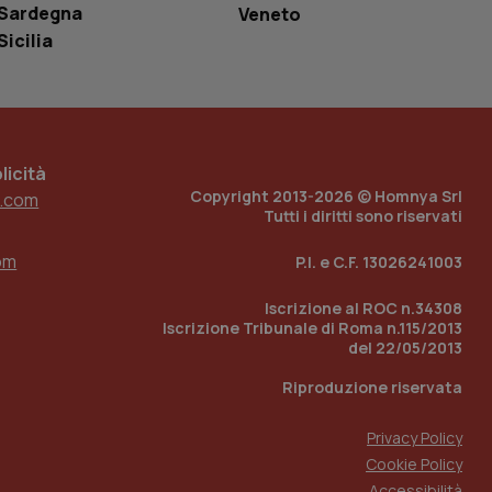
r il sito, ma un
Sardegna
Veneto
tato di accesso per
Sicilia
a Google Analytics
sione.
icità
Copyright 2013-2026 © Homnya Srl
.com
 tenere traccia
Tutti i diritti sono riservati
i Youtube incorporati
tics per mantenere
tore del sito web sta
ell'interfaccia di
om
P.I. e C.F. 13026241003
 tenere traccia
Iscrizione al ROC n.34308
i Youtube incorporati
tore del sito web sta
Iscrizione Tribunale di Roma n.115/2013
ell'interfaccia di
del 22/05/2013
Riproduzione riservata
 tenere traccia
r la gestione
Privacy Policy
one dell’esperienza
Cookie Policy
Accessibilità