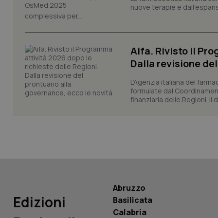
nuove terapie e dall'espan
complessiva per...
CookieScriptConse
Aifa. Rivisto il Pr
Dalla revisione de
tracking-sites-ironf
tracking-enable
L’Agenzia italiana del farma
formulate dal Coordinamen
tracking-sites-ironf
session-id
finanziaria delle Regioni. Il
_ga
Abruzzo
PHPSESSID
Edizioni
Basilicata
Calabria