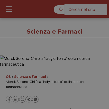
Domenica 9 Agosto 2026
Scienza e Farmaci
Scienza e Farmaci
Cronache
QS
»
Scienza e Farmaci
»
Merck Serono. Chi è la “lady di ferro” della ricerca
Governo e Parlamento
farmaceutica
Regioni e Asl
Lavoro e Professioni