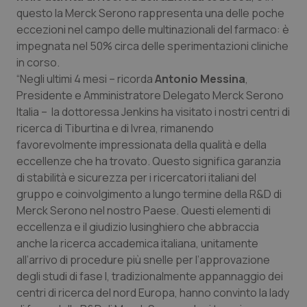
Valle D’Aosta
Oncodermatologia
questo la Merck Serono rappresenta una delle poche
eccezioni nel campo delle multinazionali del farmaco: è
Veneto
Oncoematologia
impegnata nel 50% circa delle sperimentazioni cliniche
in corso.
Oncologia & Nutrizione
“Negli ultimi 4 mesi – ricorda
Antonio Messina
,
Presidente e Amministratore Delegato Merck Serono
Psoriasi & pelle
Italia – la dottoressa Jenkins ha visitato i nostri centri di
ricerca di Tiburtina e di Ivrea, rimanendo
Quotidiano Cardiologia
favorevolmente impressionata della qualità e della
eccellenze che ha trovato. Questo significa garanzia
di stabilità e sicurezza per i ricercatori italiani del
Quotidiano Chirurgia
gruppo e coinvolgimento a lungo termine della R&D di
Merck Serono nel nostro Paese. Questi elementi di
Quotidiano Oncologia
eccellenza e il giudizio lusinghiero che abbraccia
anche la ricerca accademica italiana, unitamente
Quotidiano Pediatria
all’arrivo di procedure più snelle per l’approvazione
degli studi di fase I, tradizionalmente appannaggio dei
Rene & patologie urogenitali
centri di ricerca del nord Europa, hanno convinto la lady