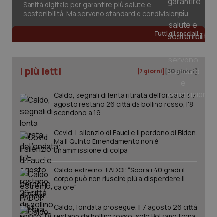
Sanità digitale per garantire più salute e
sostenibilità. Ma servono standard e condivisione
Tutti gli speciali
I più letti
[7 giorni]
[30 giorni]
Caldo, segnali di lenta ritirata dell'ondata: il 7
agosto restano 26 città da bollino rosso, l'8
scendono a 19
Covid. Il silenzio di Fauci e il perdono di Biden.
Ma il Quinto Emendamento non è
un’ammissione di colpa
Caldo estremo, FADOI: “Sopra i 40 gradi il
corpo può non riuscire più a disperdere il
PHPSESSID
Sessio
PHP.net
calore”
www.quotidianosanita.it
Caldo, l’ondata prosegue. Il 7 agosto 26 città
restano da bollino rosso, solo Bolzano torna