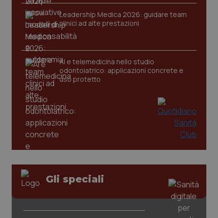
Leadership Medica 2026: guidare team
clinici ad alte prestazioni
tracking-sites-ironfish-
www.quotidianosanita.it
4
tracking-enable
settim
2 gior
AI e telemedicina nello studio
odontoiatrico: applicazioni concrete e
uso protetto
tracking-sites-ironfish-
www.quotidianosanita.it
4
session-id
settim
2 gior
_ga
1 anno
Google LLC
mes
.quotidianosanita.it
Gli speciali