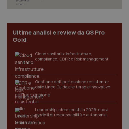
Ultime analisi e review da QS Pro
Gold
Cloud sanitario: infrastrutture,
compliance, GDPR e Risk management
Gestione dell'Ipertensione resistente:
CookieScriptConsent
5 mesi
CookieScript
dalle Linee Guida alle terapie innovative
settim
www.quotidianosanita.it
Leadership Infermieristica 2026: nuovi
modelli di responsabilità e autonomia