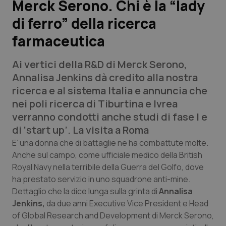
Merck Serono. Chi è la “lady
di ferro” della ricerca
Scienza e Farmaci
farmaceutica
Studi e Analisi
Ai vertici della R&D di Merck Serono,
Lettere al direttore
Annalisa Jenkins dà credito alla nostra
ricerca e al sistema Italia e annuncia che
Edizioni Regionali
nei poli ricerca di Tiburtina e Ivrea
verranno condotti anche studi di fase I e
QS Pro
di ‘
start up’.
La visita a Roma
E’ una donna che di battaglie ne ha combattute molte.
Professionisti Sanitari.AI
Anche sul campo, come ufficiale medico della
British
Royal Navy
nella terribile della Guerra del Golfo, dove
ha prestato servizio in uno squadrone anti-mine.
Abruzzo
QS Pro Gold
Dettaglio che la dice lunga sulla grinta di
Annalisa
Jenkins,
QS Club
da due anni
Newsletter
Executive Vice President e Head
Basilicata
Artrite & artrosi
of Global Research and Development
di Merck Serono,