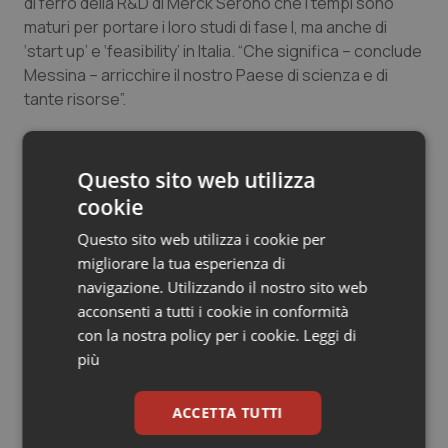
di ferro della R&D di Merck Serono che i tempi sono
Salute orale & impianti
maturi per portare i loro studi di fase I, ma anche di
‘
start up’
e ‘
feasibility
’ in Italia. “Che significa – conclude
Sangue & coagulazione
Messina – arricchire il nostro Paese di scienza e di
tante risorse”.
Tiroide
Maria Rita Montebelli
Questo sito web utilizza
Tumore al seno
cookie
Maria Rita Montebelli
Tumore ovarico
Questo sito web utilizza i cookie per
10 Gennaio 2014
migliorare la tua esperienza di
© Riproduzione riservata
Tumori del Polmone & Testa Collo
navigazione. Utilizzando il nostro sito web
acconsenti a tutti i cookie in conformità
Tumori gastrointestinali
con la nostra policy per i cookie.
Leggi di
più
Ulcera & Reflusso
ACCETTA TUTTI
Vaccini
Potrebbe interessarti in