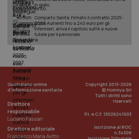
in giallo
Comparto Sanità. Firmato il contratto 2025-
2027. Aumenti fino a 240 euro per gli
infermieri, arriva il capitolo sull'IA e nuove
tutele per il personale
Quotidiano online
Copyright 2013-2026
d'informazione sanitaria
© Homnya Srl
_ga_KM60CM4NPH
.quotidianosanita.it
1 anno
Tutti i diritti sono
mes
riservati
Direttore
responsabile
P.I. e C.F. 13026241003
Luciano Fassari
Iscrizione al ROC
Direttore editoriale
n.34308
Francesco Maria Avitto
Iscrizione Tribunale