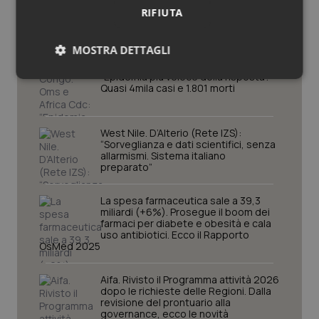
RIFIUTA
Scienza e Farmaci
MOSTRA DETTAGLI
Ebola in Congo. Oms e Africa Cdc:
“Epidemia più veloce della risposta”.
Necessari
Statistici
Marketing
Quasi 4mila casi e 1.801 morti
West Nile. D’Alterio (Rete IZS):
“Sorveglianza e dati scientifici, senza
allarmismi. Sistema italiano
preparato”
Necessari
Statistici
Marketing
La spesa farmaceutica sale a 39,3
I cookie necessari contribuiscono a rendere fruibile il
miliardi (+6%). Prosegue il boom dei
sito web abilitandone funzionalità di base quali la
farmaci per diabete e obesità e cala
navigazione sulle pagine e l'accesso alle aree
uso antibiotici. Ecco il Rapporto
protette del sito. Il sito web non è in grado di
OsMed 2025
funzionare correttamente senza questi cookie.
Nome
Fornitore
/
Dominio
Scaden
Aifa. Rivisto il Programma attività 2026
dopo le richieste delle Regioni. Dalla
VISITOR_PRIVACY_METADATA
5 mesi
YouTube
revisione del prontuario alla
settim
.youtube.com
governance, ecco le novità