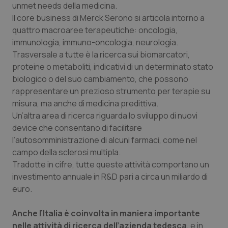
unmet needs
della medicina.
Piemonte
HIV
Il
core business
di Merck Serono si articola intorno a
quattro macroaree terapeutiche: oncologia,
immunologia, immuno-oncologia, neurologia.
Provincia Autonoma di Bolzano
Infezioni & Febbre
Trasversale a tutte è la ricerca sui biomarcatori,
proteine o metaboliti, indicativi di un determinato stato
Provincia Autonoma di Trento
Ipertensione & Scompenso
biologico o del suo cambiamento, che possono
rappresentare un prezioso strumento per terapie su
Puglia
Malattie rare
misura, ma anche di medicina predittiva.
Un’altra area di ricerca riguarda lo sviluppo di nuovi
Sardegna
Malattia di Crohn & Rettocolite Ulcerosa
device
che consentano di facilitare
l’autosomministrazione di alcuni farmaci, come nel
Sicilia
Neuroscienze & patologie neurodegenerative
campo della sclerosi multipla.
Tradotte in cifre, tutte queste attività comportano un
Toscana
Obesità
investimento annuale in R&D pari a circa un miliardo di
euro.
Umbria
Oftalmologia
Anche l’Italia è coinvolta in maniera importante
nelle attività di ricerca dell’azienda tedesca
, e in