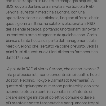
che l’ha strappata, in una felice campagna acquisti, alla
Calabria
Asma & BPCO
BMS, dove la Jenkins era arrivata ai vertici della R&D.
Jenkins,laureata in medicina a Londra, con una
Campania
Car-T
specializzazione in cardiologia, l’inglese di ferro, che in
questi giorni è in Italia, ha subito rivoluzionato la R&D
Emilia-Romagna
Colesterolo & coronaropatie
dell’azienda tedesca, portando uno tsunami di novità in
un contesto ormai stagnante da qualche anno. Carta
Friuli Venezia Giulia
Dermatite Atopica
bianca e tanta fiducia da parte del
management
della
Merck-Serono che, se tutto va come previsto, vedrà i
primi frutti di questi nuovi filoni di ricerca farmaceutica
Lazio
Diabete & glucometri
dal 2017 in poi.
Liguria
Disturbi dell’umore
I 4 poli della R&D di Merck Serono, che danno lavoro a 3
mila professionisti, sono concentrati nei quattro
hub
di
Lombardia
Dolore
Boston, Pechino, Tokyo e Darmstadt (Germania). A
questo si aggiungono numerose
partnership
con altre
Marche
Donna & Salute
aziende
biotech
e centri universitari, nell’intento di
creare sinergie mirate all’obiettivo comune di dare al
Molise
Epatiti
più presto risposte terapeutiche per gli ancora troppi