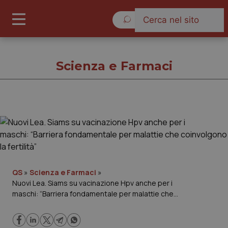
Sabato 8 Agosto 2026
Scienza e Farmaci
Scienza e Farmaci
Cronache
Governo e Parlamento
QS
»
Scienza e Farmaci
»
Nuovi Lea. Siams su vacinazione Hpv anche per i
maschi: “Barriera fondamentale per malattie che
Regioni e Asl
coinvolgono la fertilità”
Lavoro e Professioni