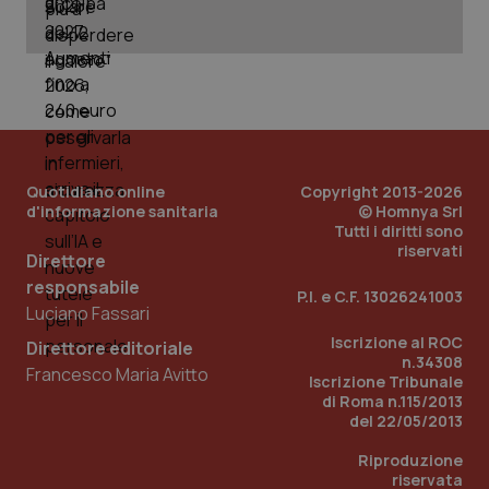
Quotidiano online
Copyright 2013-2026
d'informazione sanitaria
© Homnya Srl
Tutti i diritti sono
riservati
Direttore
_ga_KM60CM4NPH
.quotidianosanita.it
1 anno
mes
responsabile
P.I. e C.F. 13026241003
Luciano Fassari
Iscrizione al ROC
Direttore editoriale
n.34308
Francesco Maria Avitto
Iscrizione Tribunale
di Roma n.115/2013
del 22/05/2013
Riproduzione
Fornitore
/
riservata
Nome
Scadenza
Descrizion