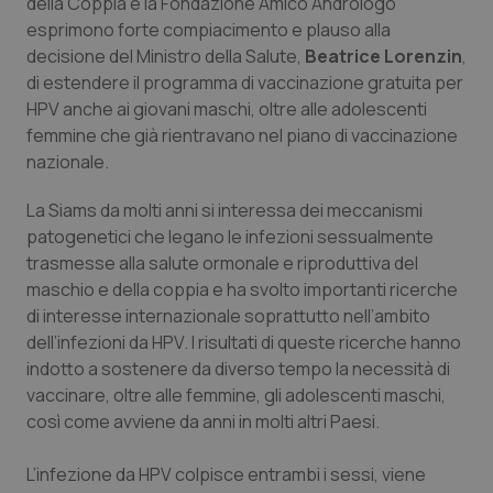
della Coppia e la Fondazione Amico Andrologo
Calabria
Asma & BPCO
esprimono forte compiacimento e plauso alla
decisione del Ministro della Salute,
Beatrice Lorenzin
,
Campania
Car-T
di estendere il programma di vaccinazione gratuita per
HPV anche ai giovani maschi, oltre alle adolescenti
Emilia-Romagna
Colesterolo & coronaropatie
femmine che già rientravano nel piano di vaccinazione
nazionale.
Friuli Venezia Giulia
Dermatite Atopica
La Siams da molti anni si interessa dei meccanismi
patogenetici che legano le infezioni sessualmente
Lazio
Diabete & glucometri
trasmesse alla salute ormonale e riproduttiva del
maschio e della coppia e ha svolto importanti ricerche
Liguria
Disturbi dell’umore
di interesse internazionale soprattutto nell’ambito
dell’infezioni da HPV. I risultati di queste ricerche hanno
Lombardia
Dolore
indotto a sostenere da diverso tempo la necessità di
vaccinare, oltre alle femmine, gli adolescenti maschi,
Marche
Donna & Salute
così come avviene da anni in molti altri Paesi.
Molise
Epatiti
L’infezione da HPV colpisce entrambi i sessi, viene