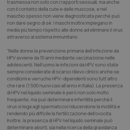
trasmessa non solo con i rapporti sessuali, ma anche
con il contatto della cute e delle muscose, e nel
Piemonte
HIV
maschio spesso non viene diagnosticata perché può
non dare segno di sé. I maschi inoltre impiegano in
Provincia Autonoma di Bolzano
Infezioni & Febbre
media più tempo rispetto alle donne ad eliminare il virus
attraverso al sistema immunitario.
Provincia Autonoma di Trento
Ipertensione & Scompenso
“Nelle donne la prevenzione primaria dell’infezione da
Puglia
Malattie rare
HPV avviene da 10 anni mediante vaccinazione nelle
adolescenti. Nell’uomo le infezioni da HPV sono state
Sardegna
Malattia di Crohn & Rettocolite Ulcerosa
sempre considerate di scarso rilievo clinico anche se
condilomi e verruche HPV–dipendenti sono tutt’altro
Sicilia
Neuroscienze & patologie neurodegenerative
che rare (1.500 nuovi casi all’anno in Italia). La presenza
di HPV nel liquido seminale è però non solo molto
frequente, ma può determinare infertilità perché il
Toscana
Obesità
virus si lega agli spermatozoi riducendone la motilità e
rendendo più difficile la fertilizzazione dell’ovocita.
Umbria
Oftalmologia
Inoltre, la presenza di HPV nel liquido seminale può
determinare aborti, sia nella ricerca della gravidanza