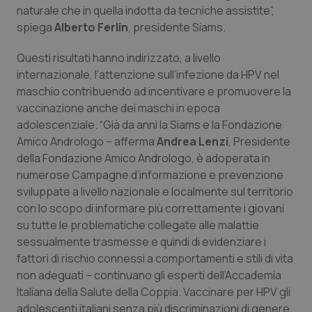
Valle D’Aosta
Oncodermatologia
naturale che in quella indotta da tecniche assistite”,
spiega
Alberto Ferlin
, presidente Siams.
Veneto
Oncoematologia
Questi risultati hanno indirizzato, a livello
Oncologia & Nutrizione
internazionale, l’attenzione sull’infezione da HPV nel
maschio contribuendo ad incentivare e promuovere la
vaccinazione anche dei maschi in epoca
Psoriasi & pelle
adolescenziale. “Già da anni la Siams e la Fondazione
Amico Andrologo – afferma
Andrea Lenzi
, Presidente
Quotidiano Cardiologia
della Fondazione Amico Andrologo, è adoperata in
numerose Campagne d’informazione e prevenzione
Quotidiano Chirurgia
sviluppate a livello nazionale e localmente sul territorio
con lo scopo di informare più correttamente i giovani
Quotidiano Oncologia
su tutte le problematiche collegate alle malattie
sessualmente trasmesse e quindi di evidenziare i
Quotidiano Pediatria
fattori di rischio connessi a comportamenti e stili di vita
non adeguati – continuano gli esperti dell’Accademia
Rene & patologie urogenitali
Italiana della Salute della Coppia. Vaccinare per HPV gli
adolescenti italiani senza più discriminazioni di genere