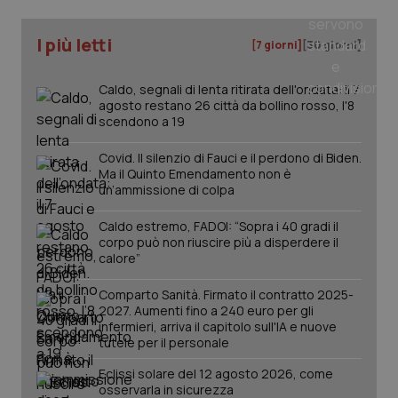
I più letti
[7 giorni]
[30 giorni]
Caldo, segnali di lenta ritirata dell'ondata: il 7
agosto restano 26 città da bollino rosso, l'8
scendono a 19
Covid. Il silenzio di Fauci e il perdono di Biden.
Ma il Quinto Emendamento non è
un’ammissione di colpa
Caldo estremo, FADOI: “Sopra i 40 gradi il
corpo può non riuscire più a disperdere il
calore”
PHPSESSID
Sessio
PHP.net
Comparto Sanità. Firmato il contratto 2025-
www.quotidianosanita.it
2027. Aumenti fino a 240 euro per gli
infermieri, arriva il capitolo sull'IA e nuove
tutele per il personale
Eclissi solare del 12 agosto 2026, come
osservarla in sicurezza