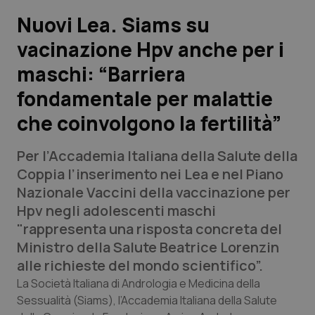
Nuovi Lea. Siams su
Scienza e Farmaci
vacinazione Hpv anche per i
maschi: “Barriera
Studi e Analisi
fondamentale per malattie
Lettere al direttore
che coinvolgono la fertilità”
Edizioni Regionali
Per l’Accademia Italiana della Salute della
Coppia l’inserimento nei Lea e nel Piano
QS Pro
Nazionale Vaccini della vaccinazione per
Hpv negli adolescenti maschi
Professionisti Sanitari.AI
"rappresenta una risposta concreta del
Ministro della Salute Beatrice Lorenzin
Abruzzo
QS Pro Gold
alle richieste del mondo scientifico”.
La Società Italiana di Andrologia e Medicina della
QS Club
Newsletter
Basilicata
Artrite & artrosi
Sessualità (Siams), l’Accademia Italiana della Salute