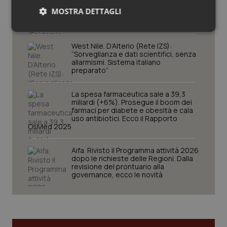
“Epidemia più veloce della risposta”.
MOSTRA DETTAGLI
Quasi 4mila casi e 1.801 morti
Necessari
Statistici
Marketing
West Nile. D’Alterio (Rete IZS):
“Sorveglianza e dati scientifici, senza
allarmismi. Sistema italiano
preparato”
La spesa farmaceutica sale a 39,3
miliardi (+6%). Prosegue il boom dei
Necessari
Statistici
Marketing
farmaci per diabete e obesità e cala
uso antibiotici. Ecco il Rapporto
I cookie necessari contribuiscono a rendere fruibile il
OsMed 2025
sito web abilitandone funzionalità di base quali la
navigazione sulle pagine e l'accesso alle aree
protette del sito. Il sito web non è in grado di
Aifa. Rivisto il Programma attività 2026
funzionare correttamente senza questi cookie.
dopo le richieste delle Regioni. Dalla
revisione del prontuario alla
Nome
Fornitore
/
Dominio
Scaden
governance, ecco le novità
VISITOR_PRIVACY_METADATA
5 mesi
YouTube
settim
.youtube.com