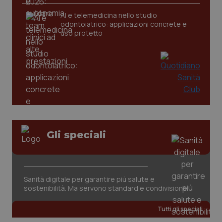
AI e telemedicina nello studio
tracking-sites-ironfish-
www.quotidianosanita.it
4
odontoiatrico: applicazioni concrete e
tracking-enable
settim
uso protetto
2 gior
tracking-sites-ironfish-
www.quotidianosanita.it
4
session-id
settim
2 gior
Gli speciali
_ga
1 anno
Google LLC
mes
.quotidianosanita.it
Sanità digitale per garantire più salute e
sostenibilità. Ma servono standard e condivisione
Tutti gli speciali