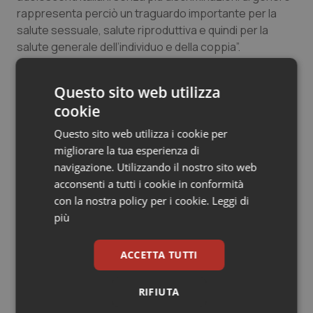
rappresenta perciò un traguardo importante per la
Salute orale & impianti
salute sessuale, salute riproduttiva e quindi per la
salute generale dell’individuo e della coppia”.
Sangue & coagulazione
Tiroide
Questo sito web utilizza
cookie
13 Febbraio 2017
Tumore al seno
© Riproduzione riservata
Questo sito web utilizza i cookie per
migliorare la tua esperienza di
Tumore ovarico
navigazione. Utilizzando il nostro sito web
acconsenti a tutti i cookie in conformità
Tumori del Polmone & Testa Collo
con la nostra policy per i cookie.
Leggi di
più
Tumori gastrointestinali
Potrebbe interessarti in
ACCETTA TUTTI
Scienza e Farmaci
Ulcera & Reflusso
RIFIUTA
Vaccini
Ebola in Congo. Oms e Africa Cdc: