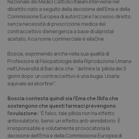
Nazionale dei Medici Cattolici Italiani interviene nel
Calabria
Asma & BPCO
dibattito nato a seguito della decisione dell’Ema e della
Commissione Europea di autorizzare l'accesso diretto
Campania
Car-T
senza necessità di prescrizione medica del
contraccettivo d’emergenza a base di ulipristal
Emilia-Romagna
Colesterolo & coronaropatie
acetato, il cui nome commerciale è ellaOne.
Friuli Venezia Giulia
Dermatite Atopica
Boscia, esprimendo anche nella sua qualità di
Professore di Fisiopatologia della Riproduzione Umana
nell’Università di Bari dice che: “definire la ‘pillola dei 5
Lazio
Diabete & glucometri
giorni dopo’ un contraccettivo è una bugia. Usarla
equivale ad abortire!”.
Liguria
Disturbi dell’umore
Boscia contesta quindi sia l’Ema che l’Aifa che
Lombardia
Dolore
sostengono che questi farmaci prevengono
l’ovulazione:
“È falso, tale pillola non ha effetto
Marche
Donna & Salute
antiovulatorio, bensì un effetto anti-annidatorio. È
irresponsabile e volutamente provocatoria la
Molise
Epatiti
decisione dell’Ema e della Commissione Europea di