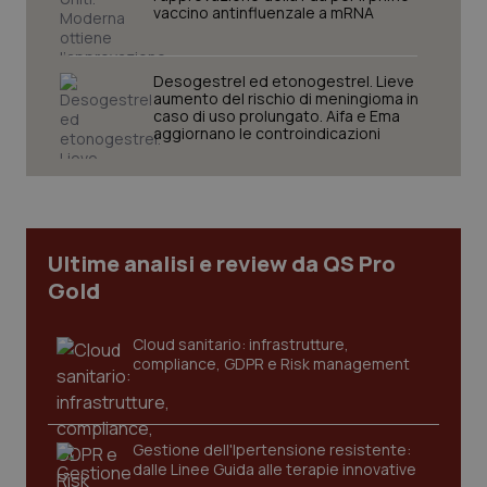
Nome
Fornitore
/
Dominio
Scaden
vaccino antinfluenzale a mRNA
VISITOR_PRIVACY_METADATA
5 mesi
YouTube
settim
.youtube.com
Desogestrel ed etonogestrel. Lieve
aumento del rischio di meningioma in
caso di uso prolungato. Aifa e Ema
aggiornano le controindicazioni
Ultime analisi e review da QS Pro
Gold
Cloud sanitario: infrastrutture,
compliance, GDPR e Risk management
CookieScriptConsent
5 mesi
CookieScript
settim
www.quotidianosanita.it
Gestione dell'Ipertensione resistente:
dalle Linee Guida alle terapie innovative