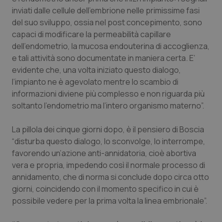
Valle D’Aosta
Oncodermatologia
inviati dalle cellule dell’embrione nelle primissime fasi
del suo sviluppo, ossia nel post concepimento, sono
Veneto
Oncoematologia
capaci di modificare la permeabilità capillare
dell’endometrio, la mucosa endouterina di accoglienza,
Oncologia & Nutrizione
e tali attività sono documentate in maniera certa. E’
evidente che, una volta iniziato questo dialogo,
Psoriasi & pelle
l’impianto ne è agevolato mentre lo scambio di
informazioni diviene più complesso e non riguarda più
Quotidiano Cardiologia
soltanto l’endometrio ma l’intero organismo materno”.
La pillola dei cinque giorni dopo, è il pensiero di Boscia
Quotidiano Chirurgia
“disturba questo dialogo, lo sconvolge, lo interrompe,
favorendo un’azione anti-annidatoria, cioè abortiva
Quotidiano Oncologia
vera e propria, impedendo così il normale processo di
annidamento, che di norma si conclude dopo circa otto
Quotidiano Pediatria
giorni, coincidendo con il momento specifico in cui è
possibile vedere per la prima volta la linea embrionale”.
Rene & patologie urogenitali