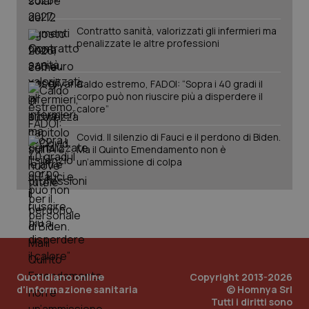
www.quotidianosanita.it
Contratto sanità, valorizzati gli infermieri ma
penalizzate le altre professioni
Caldo estremo, FADOI: “Sopra i 40 gradi il
corpo può non riuscire più a disperdere il
calore”
Covid. Il silenzio di Fauci e il perdono di Biden.
Ma il Quinto Emendamento non è
un’ammissione di colpa
_ga_KM60CM4NPH
.quotidianosanita.it
1 anno
mes
Quotidiano online
Copyright 2013-2026
d'informazione sanitaria
© Homnya Srl
Tutti i diritti sono