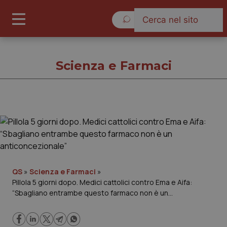
Giovedì 6 Agosto 2026
Scienza e Farmaci
Scienza e Farmaci
Cronache
Governo e Parlamento
QS
»
Scienza e Farmaci
»
Pillola 5 giorni dopo. Medici cattolici contro Ema e Aifa:
“Sbagliano entrambe questo farmaco non è un
Regioni e Asl
anticoncezionale”
Lavoro e Professioni