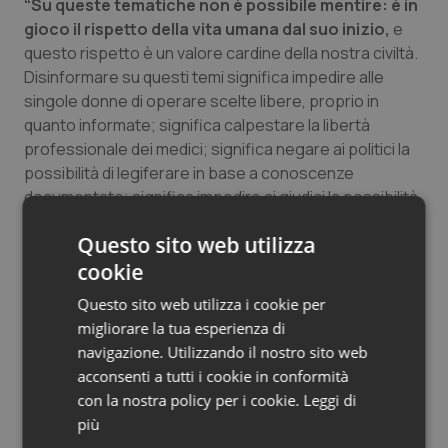
“Su queste tematiche non è possibile mentire: è in
Salute orale & impianti
gioco il rispetto della vita umana dal suo inizio,
e
questo rispetto è un valore cardine della nostra civiltà.
Sangue & coagulazione
Disinformare su questi temi significa impedire alle
singole donne di operare scelte libere, proprio in
quanto informate; significa calpestare la libertà
Tiroide
professionale dei medici; significa negare ai politici la
possibilità di legiferare in base a conoscenze
Tumore al seno
documentate; significa impedire ai giudici la possibilità
di valutare rettamente. Mentire su questi temi –
Tumore ovarico
Questo sito web utilizza
conclude Boscia – è ancora più grave se a farlo è chi,
cookie
per mandato istituzionale, dovrebbe invece garantire
Tumori del Polmone & Testa Collo
un’informazione assolutamente corretta ed
Questo sito web utilizza i cookie per
imparziale.
migliorare la tua esperienza di
Tumori gastrointestinali
navigazione. Utilizzando il nostro sito web
acconsenti a tutti i cookie in conformità
20 Gennaio 2015
Ulcera & Reflusso
con la nostra policy per i cookie.
Leggi di
© Riproduzione riservata
più
Vaccini