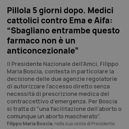
Pillola 5 giorni dopo. Medici
Scienza e Farmaci
cattolici contro Ema e Aifa:
“Sbagliano entrambe questo
Studi e Analisi
farmaco non è un
Lettere al direttore
anticoncezionale”
Edizioni Regionali
Il Presidente Nazionale dell'Amci, Filippo
Maria Boscia, contesta in particolare la
QS Pro
decisione delle due agenzie regolatorie
di autorizzare l'accesso diretto senza
Professionisti Sanitari.AI
necessità di prescrizione medica del
contraccettivo d’emergenza. Per Boscia
Abruzzo
QS Pro Gold
si tratta di “una facilitazione dell’aborto o
comunque un aborto mascherato”.
QS Club
Newsletter
Basilicata
Artrite & artrosi
Filippo Maria Boscia
, nella sua veste di Presidente