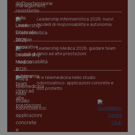
Leadership Infermieristica 2026: nuovi
modelli di responsabilità e autonomia
Leadership Medica 2026: guidare team
tracking-sites-ironfish-
www.quotidianosanita.it
4
tracking-enable
settim
clinici ad alte prestazioni
2 gior
AI e telemedicina nello studio
tracking-sites-ironfish-
www.quotidianosanita.it
4
odontoiatrico: applicazioni concrete e
session-id
settim
uso protetto
2 gior
_ga
1 anno
Google LLC
mes
.quotidianosanita.it