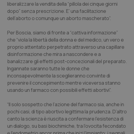
liberalizzare la vendita della “pillola dei cinque giorni
Piemonte
HIV
dopo” senza prescrizione. E’ una facilitazione
dell’aborto o comunque un aborto mascherato”.
Provincia Autonoma di Bolzano
Infezioni & Febbre
Per Boscia, siamo di fronte a “cattiva informazione”
che “viola la libertà della donna e del medico, un vero e
Provincia Autonoma di Trento
Ipertensione & Scompenso
proprio attentato perpetrato attraverso una capillare
disinformazione che mira a nascondere e a
Puglia
Malattie rare
banalizzare gli effetti post-concezionali del preparato.
Ingannate saranno tutte le donne che
Sardegna
Malattia di Crohn & Rettocolite Ulcerosa
inconsapevolmente la sceglieranno convinte di
prevenire il concepimento mentre viceversa stanno
Sicilia
Neuroscienze & patologie neurodegenerative
usando un farmaco con possibili effetti abortivi”.
Toscana
Obesità
“Il solo sospetto che l’azione del farmaco sia, anche in
pochi casi, di tipo abortivo legittima la prudenza. D’altro
canto la scienza è riuscita a confermare l’esistenza di
Umbria
Oftalmologia
un dialogo, su basi biochimiche, tra l’ovocita fecondato
e l’endometrio ancor prima che inizi l’impianto: i segnali