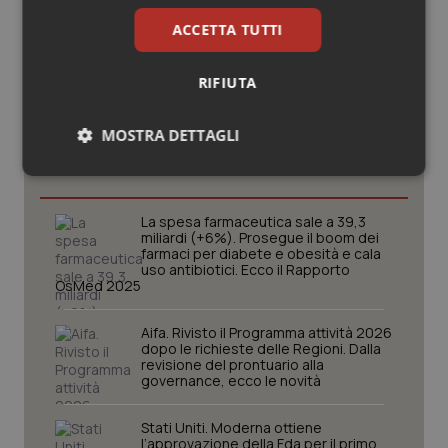
ACCETTA TUTTI
RIFIUTA
Potrebbe interessarti in
MOSTRA DETTAGLI
Scienza e Farmaci
Necessari
Statistici
Marketing
La spesa farmaceutica sale a 39,3
miliardi (+6%). Prosegue il boom dei
farmaci per diabete e obesità e cala
uso antibiotici. Ecco il Rapporto
OsMed 2025
Necessari
Statistici
Marketing
Aifa. Rivisto il Programma attività 2026
dopo le richieste delle Regioni. Dalla
I cookie necessari contribuiscono a rendere fruibile il
revisione del prontuario alla
sito web abilitandone funzionalità di base quali la
governance, ecco le novità
navigazione sulle pagine e l'accesso alle aree
protette del sito. Il sito web non è in grado di
funzionare correttamente senza questi cookie.
Stati Uniti. Moderna ottiene
l’approvazione della Fda per il primo