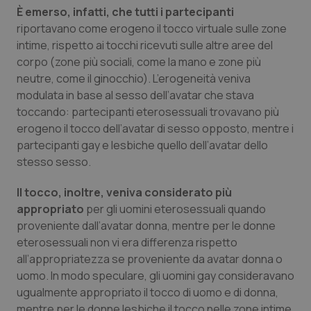
Valle D’Aosta
Oncodermatologia
È emerso, infatti, che tutti i partecipanti
riportavano come erogeno il tocco virtuale sulle zone
Veneto
Oncoematologia
intime, rispetto ai tocchi ricevuti sulle altre aree del
corpo (zone più sociali, come la mano e zone più
Oncologia & Nutrizione
neutre, come il ginocchio). L’erogeneità veniva
modulata in base al sesso dell’avatar che stava
Psoriasi & pelle
toccando: partecipanti eterosessuali trovavano più
erogeno il tocco dell’avatar di sesso opposto, mentre i
partecipanti gay e lesbiche quello dell’avatar dello
Quotidiano Cardiologia
stesso sesso.
Quotidiano Chirurgia
Il tocco, inoltre, veniva considerato più
appropriato
per gli uomini eterosessuali quando
Quotidiano Oncologia
proveniente dall’avatar donna, mentre per le donne
eterosessuali non vi era differenza rispetto
Quotidiano Pediatria
all’appropriatezza se proveniente da avatar donna o
uomo. In modo speculare, gli uomini gay consideravano
Rene & patologie urogenitali
ugualmente appropriato il tocco di uomo e di donna,
mentre per le donne lesbiche il tocco nelle zone intime