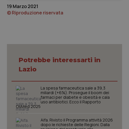
19 Marzo 2021
© Riproduzione riservata
Necessari
Statistici
Marketing
I cookie necessari contribuiscono a rendere fruibile il
sito web abilitandone funzionalità di base quali la
Potrebbe interessarti in
navigazione sulle pagine e l'accesso alle aree
protette del sito. Il sito web non è in grado di
Lazio
funzionare correttamente senza questi cookie.
Nome
Fornitore
/
Dominio
Scaden
VISITOR_PRIVACY_METADATA
5 mesi
YouTube
La spesa farmaceutica sale a 39,3
settim
.youtube.com
miliardi (+6%). Prosegue il boom dei
farmaci per diabete e obesità e cala
uso antibiotici. Ecco il Rapporto
OsMed 2025
Aifa. Rivisto il Programma attività 2026
dopo le richieste delle Regioni. Dalla