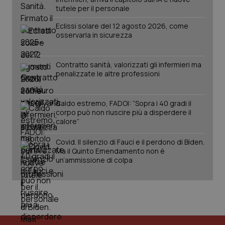
tutele per il personale
Eclissi solare del 12 agosto 2026, come
osservarla in sicurezza
Contratto sanità, valorizzati gli infermieri ma
penalizzate le altre professioni
_ga_KM60CM4NPH
.quotidianosanita.it
1 anno
mes
Caldo estremo, FADOI: “Sopra i 40 gradi il
corpo può non riuscire più a disperdere il
calore”
Covid. Il silenzio di Fauci e il perdono di Biden.
Ma il Quinto Emendamento non è
un’ammissione di colpa
Fornitore
/
Nome
Scadenza
Descrizion
Dominio
Nome
Fornitore
/
Dominio
Scadenza
Des
_ga_0VMQEQKQ1N
.quotidianosanita.it
1 anno 1
Questo
mese
cookie
VISITOR_INFO1_LIVE
5 mesi 4
Que
Google LLC
viene
settimane
imp
.youtube.com