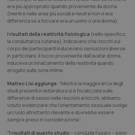
era più appropriato quando proveniente da donna
Salute orale & impianti
(mentre nelle aree più sociali e neutre non vi era
differenza se a toccare era un uomo o una donna).
Sangue & coagulazione
I risultati della reattività fisiologica
(nello specifico,
Tiroide
la conduttanza cutanea), indicavano che i tocchi sul
corpo dei partecipanti inducevano sensazioni diverse:
Tumore al seno
in particolare, il tocco proveniente dall’avatar donna
induceva un innalzamento della reattività quando
Tumore ovarico
erogato sulle zone intime.
Matteo Lisi aggiunge:
“Mentre la maggioranza degli
Tumori del Polmone & Testa Collo
studi presenti in letteratura si è focalizzata sulle
differenze di sesso nelle reazioni ai tocchi, abbiamo
Tumori gastrointestinali
voluto evidenziare che l’orientamento sessuale svolge
un ruolo altrettanto rilevante e dovrebbe essere
Ulcera & Reflusso
sempre preso in considerazione”.
Vaccini
“I risultati di questo studio
– conclude Fusaro – sono