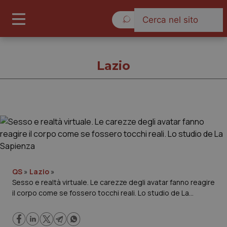
Giovedì 6 Agosto 2026
Lazio
Lazio
Cronache
Governo e Parlamento
QS
»
Lazio
»
Sesso e realtà virtuale. Le carezze degli avatar fanno reagire
il corpo come se fossero tocchi reali. Lo studio de La
Regioni e Asl
Sapienza
Lavoro e Professioni