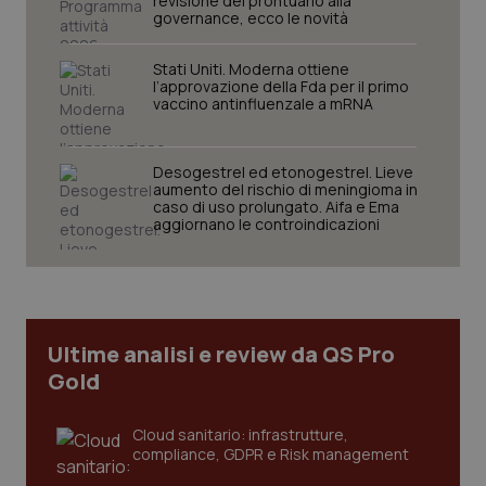
revisione del prontuario alla
governance, ecco le novità
Stati Uniti. Moderna ottiene
l’approvazione della Fda per il primo
vaccino antinfluenzale a mRNA
Desogestrel ed etonogestrel. Lieve
CookieScriptConsent
5 mesi
CookieScript
aumento del rischio di meningioma in
settim
www.quotidianosanita.it
caso di uso prolungato. Aifa e Ema
aggiornano le controindicazioni
Ultime analisi e review da QS Pro
Gold
Cloud sanitario: infrastrutture,
compliance, GDPR e Risk management
tracking-sites-ironfish-
www.quotidianosanita.it
4
tracking-enable
settim