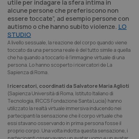
utile per indagare la sfera intima in
Calabria
Asma & BPCO
alcune persone che preferiscono non
essere toccate”, ad esempio persone con
Campania
Car-T
autismo o che hanno subito violenze.
LO
STUDIO
Emilia-Romagna
Colesterolo & coronaropatie
A livello sessuale, la reazione del corpo quando viene
toccato da una persona reale è del tutto simile a quella
Friuli Venezia Giulia
Dermatite Atopica
che ha quando a toccarlo è l’immagine virtuale di una
persona. Lo hanno scoperto i ricercatori de La
Lazio
Diabete & glucometri
Sapienza di Roma.
Liguria
Disturbi dell’umore
I ricercatori, coordinati da Salvatore Maria Aglioti
(Sapienza Università di Roma, Istituto Italiano di
Tecnologia, IRCCS Fondazione Santa Lucia) hanno
Lombardia
Dolore
utilizzato la realtà virtuale immersiva inducendo nei
partecipanti la sensazione che il corpo virtuale che
Marche
Donna & Salute
essi stavano osservando in prima persona fosse il
proprio corpo. Una volta indotta questa sensazione, i
Molise
Epatiti
partecipanti osservavano un avatar uomo e un avatar