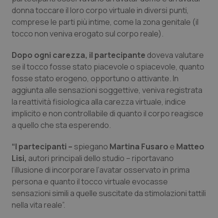
donna toccare il loro corpo virtuale in diversi punti,
Piemonte
HIV
comprese le parti più intime, come la zona genitale (il
tocco non veniva erogato sul corpo reale).
Provincia Autonoma di Bolzano
Infezioni & Febbre
Dopo ogni carezza, il partecipante
doveva valutare
se il tocco fosse stato piacevole o spiacevole, quanto
Provincia Autonoma di Trento
Ipertensione & Scompenso
fosse stato erogeno, opportuno o attivante. In
aggiunta alle sensazioni soggettive, veniva registrata
Puglia
Malattie rare
la reattività fisiologica alla carezza virtuale, indice
implicito e non controllabile di quanto il corpo reagisce
Sardegna
Malattia di Crohn & Rettocolite Ulcerosa
a quello che sta esperendo.
Sicilia
Neuroscienze & patologie neurodegenerative
“I partecipanti –
spiegano
Martina Fusaro
e
Matteo
Lisi,
autori principali dello studio – riportavano
Toscana
Obesità
l’illusione di incorporare l’avatar osservato in prima
persona e quanto il tocco virtuale evocasse
sensazioni simili a quelle suscitate da stimolazioni tattili
Umbria
Oftalmologia
nella vita reale”.