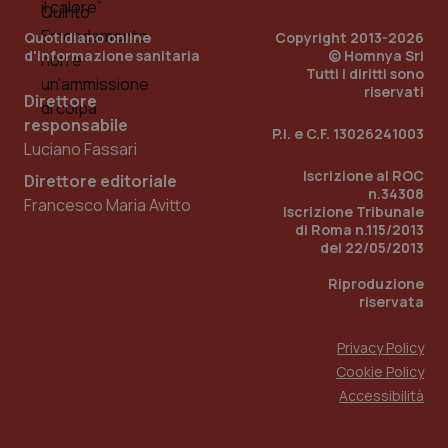
utilizzato
You
da Google
ten
Analytics
Quotidiano online
Copyright 2013-2026
pre
per
del
d'informazione sanitaria
© Homnya Srl
mantener
vid
Tutti i diritti sono
lo stato
inco
riservati
della
può
Direttore
sessione.
det
vis
responsabile
P.I. e C.F. 13026241003
web
Luciano Fassari
uti
nuo
Iscrizione al ROC
ver
Direttore editoriale
dell
n.34308
Francesco Maria Avitto
You
Iscrizione Tribunale
di Roma n.115/2013
__Secure-YNID
.youtube.com
5 mesi 4
Que
del 22/05/2013
settimane
imp
You
ten
Riproduzione
pre
riservata
del
vid
inco
Privacy Policy
può
det
Cookie Policy
vis
web
Accessibilità
uti
nuo
ver
dell