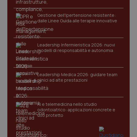
2 gior
Gestione dell'Ipertensione resistente:
dalle Linee Guida alle terapie innovative
tracking-sites-ironfish-
www.quotidianosanita.it
4
session-id
settim
2 gior
Leadership Infermieristica 2026: nuovi
modelli di responsabilità e autonomia
_ga
1 anno
Google LLC
mes
.quotidianosanita.it
Leadership Medica 2026: guidare team
clinici ad alte prestazioni
AI e telemedicina nello studio
odontoiatrico: applicazioni concrete e
uso protetto