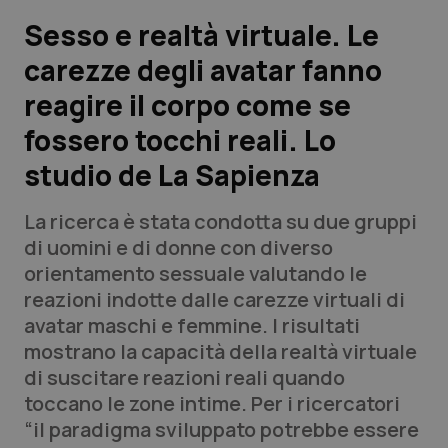
Sesso e realtà virtuale. Le
Scienza e Farmaci
carezze degli avatar fanno
reagire il corpo come se
Studi e Analisi
fossero tocchi reali. Lo
Lettere al direttore
studio de La Sapienza
Edizioni Regionali
La ricerca è stata condotta su due gruppi
di uomini e di donne con diverso
QS Pro
orientamento sessuale valutando le
reazioni indotte dalle carezze virtuali di
Professionisti Sanitari.AI
avatar maschi e femmine. I risultati
mostrano la capacità della realtà virtuale
Abruzzo
QS Pro Gold
di suscitare reazioni reali quando
toccano le zone intime. Per i ricercatori
QS Club
Newsletter
Basilicata
Artrite & artrosi
“il paradigma sviluppato potrebbe essere