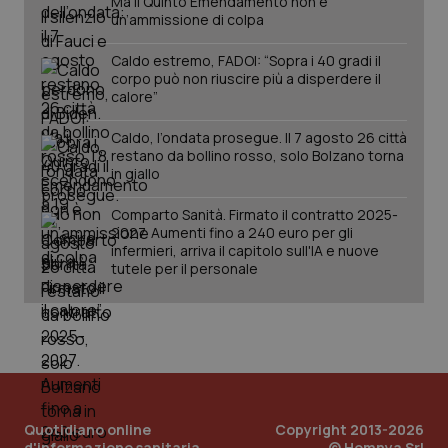
Ma il Quinto Emendamento non è
PHPSESSID
Sessio
PHP.net
un’ammissione di colpa
www.quotidianosanita.it
Caldo estremo, FADOI: “Sopra i 40 gradi il
corpo può non riuscire più a disperdere il
calore”
Caldo, l’ondata prosegue. Il 7 agosto 26 città
restano da bollino rosso, solo Bolzano torna
in giallo
Comparto Sanità. Firmato il contratto 2025-
2027. Aumenti fino a 240 euro per gli
infermieri, arriva il capitolo sull'IA e nuove
tutele per il personale
_ga_KM60CM4NPH
.quotidianosanita.it
1 anno
mes
Quotidiano online
Copyright 2013-2026
d'informazione sanitaria
© Homnya Srl