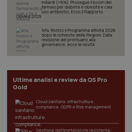
miliardi (+6%). Prosegue il boom dei
Nome
Fornitore
/
Dominio
Scaden
farmaci per diabete e obesità e cala
uso antibiotici. Ecco il Rapporto
VISITOR_PRIVACY_METADATA
5 mesi
YouTube
OsMed 2025
settim
.youtube.com
Aifa. Rivisto il Programma attività 2026
dopo le richieste delle Regioni. Dalla
revisione del prontuario alla
governance, ecco le novità
Ultime analisi e review da QS Pro
Gold
Cloud sanitario: infrastrutture,
compliance, GDPR e Risk management
CookieScriptConsent
5 mesi
CookieScript
settim
www.quotidianosanita.it
Gestione dell'Ipertensione resistente: