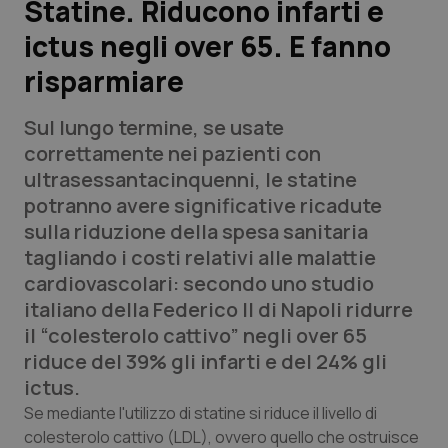
Statine. Riducono infarti e
ictus negli over 65. E fanno
Scienza e Farmaci
risparmiare
Studi e Analisi
Sul lungo termine, se usate
Lettere al direttore
correttamente nei pazienti con
ultrasessantacinquenni, le statine
Edizioni Regionali
potranno avere significative ricadute
sulla riduzione della spesa sanitaria
QS Pro
tagliando i costi relativi alle malattie
cardiovascolari: secondo uno studio
Professionisti Sanitari.AI
italiano della Federico II di Napoli ridurre
il “colesterolo cattivo” negli over 65
Abruzzo
QS Pro Gold
riduce del 39% gli infarti e del 24% gli
ictus.
QS Club
Newsletter
Basilicata
Artrite & artrosi
Se mediante l'utilizzo di statine si riduce il livello di
colesterolo cattivo (LDL), ovvero quello che ostruisce