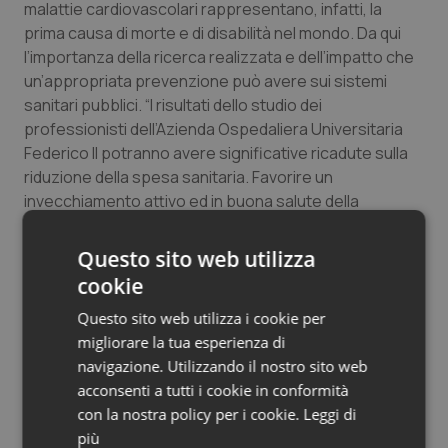
malattie cardiovascolari rappresentano, infatti, la
Salute orale & impianti
prima causa di morte e di disabilità nel mondo. Da qui
l’importanza della ricerca realizzata e dell’impatto che
Sangue & coagulazione
un’appropriata prevenzione può avere sui sistemi
sanitari pubblici. “I risultati dello studio dei
Tiroide
professionisti dell’Azienda Ospedaliera Universitaria
Federico II potranno avere significative ricadute sulla
riduzione della spesa sanitaria. Favorire un
Tumore al seno
invecchiamento attivo ed in buona salute della
popolazione, attraverso l’integrazione tra ricerca
Tumore ovarico
scientifica e scelte organizzative, consente di ridurre il
Questo sito web utilizza
ricorso all’ospedalizzazione e alla riabilitazione,
Tumori del Polmone & Testa Collo
cookie
garantendo una migliore qualità della vita per la
Questo sito web utilizza i cookie per
popolazione”, sottolinea
Giovanni Persico,
direttore
Tumori gastrointestinali
migliorare la tua esperienza di
generale dell’AOU Federico II.
navigazione. Utilizzando il nostro sito web
Ulcera & Reflusso
acconsenti a tutti i cookie in conformità
15 Novembre 2013
con la nostra policy per i cookie.
Leggi di
© Riproduzione riservata
Vaccini
più