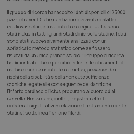
Piemonte
HIV
Il gruppo di ricerca ha raccolto i dati disponibili di 25000
pazienti over 65 che non hanno mai avuto malattie
Provincia Autonoma di Bolzano
Infezioni & Febbre
cardiovascolari, ictus o infarto o angina, e che sono
stati inclusi in tutti i grandi studi clinici sulle statine. I dati
sono stati successivamente analizzati con un
Provincia Autonoma di Trento
Ipertensione & Scompenso
sofisticato metodo statistico come se fossero
risultati da un unico grande studio. “Il gruppo di ricerca
Puglia
Malattie rare
ha dimostrato che è possibile ridurre drasticamente il
rischio di subire un infarto o un ictus, prevenendo i
Sardegna
Malattia di Crohn & Rettocolite Ulcerosa
rischi della disabilità e della non autosufficienza
croniche legate alle conseguenze dei danni che
Sicilia
Neuroscienze & patologie neurodegenerative
l’infarto cardiaco e l’ictus procurano al cuore ed al
cervello. Non si sono, inoltre, registrati effetti
Toscana
Obesità
collaterali significativi in relazione al trattamento con le
statine”, sottolinea Perrone Filardi.
Umbria
Oftalmologia