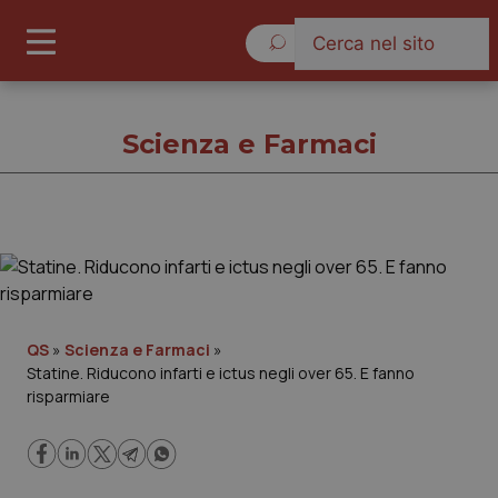
Domenica 9 Agosto 2026
Scienza e Farmaci
Scienza e Farmaci
Cronache
QS
»
Scienza e Farmaci
»
Statine. Riducono infarti e ictus negli over 65. E fanno
Governo e Parlamento
risparmiare
Regioni e Asl
Lavoro e Professioni