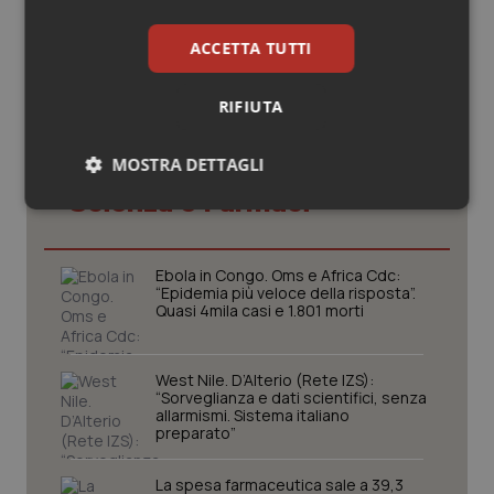
ACCETTA TUTTI
RIFIUTA
MOSTRA DETTAGLI
Potrebbe interessarti in
Scienza e Farmaci
Necessari
Statistici
Marketing
Ebola in Congo. Oms e Africa Cdc:
“Epidemia più veloce della risposta”.
Quasi 4mila casi e 1.801 morti
Necessari
Statistici
Marketing
West Nile. D’Alterio (Rete IZS):
“Sorveglianza e dati scientifici, senza
I cookie necessari contribuiscono a rendere fruibile il
allarmismi. Sistema italiano
sito web abilitandone funzionalità di base quali la
preparato”
navigazione sulle pagine e l'accesso alle aree
protette del sito. Il sito web non è in grado di
funzionare correttamente senza questi cookie.
La spesa farmaceutica sale a 39,3