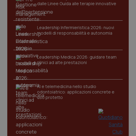
dalle Linee Guida alle terapie innovative
Leadership Infermieristica 2026: nuovi
modelli di responsabilità e autonomia
tracking-sites-ironfish-
www.quotidianosanita.it
4
Leadership Medica 2026: guidare team
tracking-enable
settim
2 gior
clinici ad alte prestazioni
AI e telemedicina nello studio
tracking-sites-ironfish-
www.quotidianosanita.it
4
session-id
settim
odontoiatrico: applicazioni concrete e
2 gior
uso protetto
_ga
1 anno
Google LLC
mes
.quotidianosanita.it