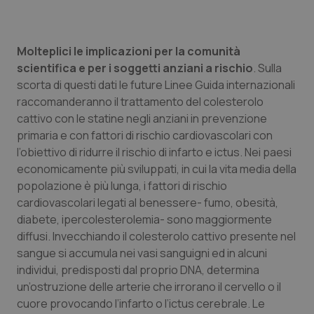
Valle D’Aosta
Oncodermatologia
Veneto
Oncoematologia
Molteplici le implicazioni per la comunità
scientifica e per i soggetti anziani a rischio
. Sulla
Oncologia & Nutrizione
scorta di questi dati le future Linee Guida internazionali
raccomanderanno il trattamento del colesterolo
Psoriasi & pelle
cattivo con le statine negli anziani in prevenzione
primaria e con fattori di rischio cardiovascolari con
Quotidiano Cardiologia
l’obiettivo di ridurre il rischio di infarto e ictus. Nei paesi
economicamente più sviluppati, in cui la vita media della
Quotidiano Chirurgia
popolazione è più lunga, i fattori di rischio
cardiovascolari legati al benessere- fumo, obesità,
diabete, ipercolesterolemia- sono maggiormente
Quotidiano Oncologia
diffusi. Invecchiando il colesterolo cattivo presente nel
sangue si accumula nei vasi sanguigni ed in alcuni
Quotidiano Pediatria
individui, predisposti dal proprio DNA, determina
un’ostruzione delle arterie che irrorano il cervello o il
Rene & patologie urogenitali
cuore provocando l’infarto o l’ictus cerebrale. Le