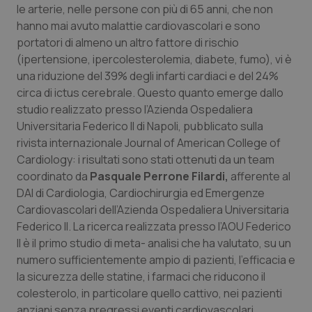
le arterie, nelle persone con più di 65 anni, che non
Calabria
Asma & BPCO
hanno mai avuto malattie cardiovascolari e sono
portatori di almeno un altro fattore di rischio
Campania
Car-T
(ipertensione, ipercolesterolemia, diabete, fumo), vi è
una riduzione del 39% degli infarti cardiaci e del 24%
Emilia-Romagna
Colesterolo & coronaropatie
circa di ictus cerebrale. Questo quanto emerge dallo
studio realizzato presso l’Azienda Ospedaliera
Friuli Venezia Giulia
Dermatite Atopica
Universitaria Federico II di Napoli, pubblicato sulla
rivista internazionale
Journal of American College of
Lazio
Diabete & glucometri
Cardiology
: i risultati sono stati ottenuti da un team
coordinato da
Pasquale Perrone Filardi,
afferente al
Liguria
Disturbi dell’umore
DAI di Cardiologia, Cardiochirurgia ed Emergenze
Cardiovascolari dell’Azienda Ospedaliera Universitaria
Federico II. La ricerca realizzata presso l’AOU Federico
Lombardia
Dolore
II è il primo studio di meta- analisi che ha valutato, su un
numero sufficientemente ampio di pazienti, l’efficacia e
Marche
Donna & Salute
la sicurezza delle statine, i farmaci che riducono il
colesterolo, in particolare quello cattivo, nei pazienti
Molise
Epatiti
anziani senza pregressi eventi cardiovascolari.